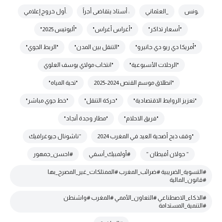
ـونس
_العثماني
: أستاذ يتقاضى أجراً
.أول خروج إعلامي
"أسعار تذاكر"
"أغراس أغراس"
"أليوتيس 2025"
"أمريكا دي ريو دي جانيرو"
"التنقل بين المدن"
"الربط الجوي"
"الرحلات الأسبوعية"
"انتخاب مولاي يوسف العلوي
"انطلاق موسم القنص 2024-2025
"تحية المياه"
"تعزيز الروابط الاقتصادية"
"حركة التنقل"
"خط جوي مباشر"
"فريق الاحلام"
"مطار وجدة أنجاد"
"وقف ذبح أضحية العيد في المغرب 2024
“ناشونال جيوغرافيك
” جولان أفيطان ”
#أولمبيك_آسفي
#احسن_جمهور
#التسوية_الضريبية #ضرائب_المغرب #الممتلكات_غير_المصرح_بها
#قانون_المالية
#الذكاء_الاصطناعي #التعاون_الأممي #المغرب #واشنطن
#التنمية_المستدامة