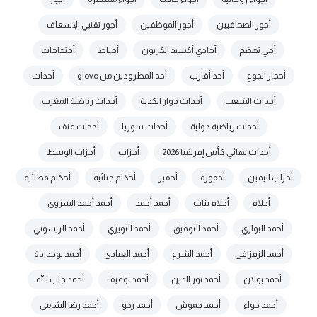
أجور الصحافيين
أجور الموظفين
أجور تقنيي الإسعاف
أجي تهضم
أحادي أكسيد الكربون
أحباط
أحتجاجات
أحجار الجوع
أحد أقارب
أحد المطرودين من glovo
أحداث
أحداث الشغب
أحداث دوار الكدية
أحداث رياضية المغرب
أحداث رياضية دولية
أحداث سوريا
أحداث عنف
أحداث نهائي كأس إفريقيا 2026
أحزاب
أحزاب الوسط
أحزاب اليمين
أحفورة
أحفير
أحكام جنائية
أحكام قضائية
أحلام
أحلام بنات
أحمد أحمد
أحمد أحمد السروي
أحمد البواري
أحمد التوفيق
أحمد التويزي
أحمد الريسوني
أحمد الزفزافي
أحمد الشرع
أحمد العبادي
أحمد بوحدادة
أحمد بولان
أحمد تور الدين
أحمد توقيف
أحمد جاب الله
أحمد جواء
أحمد حموش
أحمد رحو
أحمد رضا الشامي