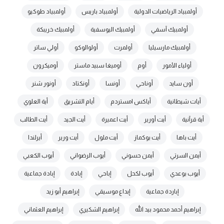
أولمبياد الرياضيات الدولية
أولمبياد باريس
أولمبياد طوكيو
أولمبيك آسفي
أولمبيك اليوسفية
أولمبيك خريبكة
أولمبيك مارسيليا
أولمرت
أولوالوكو
أولي ساتر
أولياء الأمور
أوم
أوميغا سبيد ماستر
أوميكرون
أون سايد
أوناحي
أونسا
أونكتاد
أونور شنر
أيات شيطانية
أياكس امستردم
أيام التشريق
أية العلوي
أية قرآنية
أيت أورير
أيت اعميرة
أيت الجيد
أيت الطالب
أيت باها
أيت بوكماز
أيت ملول
أيت ورير
أيرلندا
أيمن السرتي
أيمن حسوني
أيوب الرضواني
أيوب الكعبي
أيوب بوعدي
أيوب لكحل
إباحي
إبادة
إبادة جماعية
إباردة جماعية
إبداع موسيقي
إبراهيم أبو زيد
إبراهيم أحمد محمود بيد الله
إبراهيم الشكيري
إبراهيم العثماني