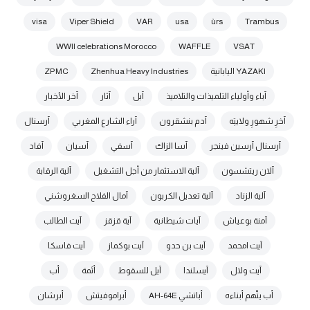
visa
Viper Shield
VAR
usa
ùrs
Trambus
WWII celebrations Morocco
WAFFLE
VSAT
YAZAKI اليابانية
Zhenhua Heavy Industries
ZPMC
آباء وأولياء التلميذات والتلاميذ
آبل
آثار
آخر الأخبار
آخرِ شهورِ ولايتِه
آدم بنشقرون
آراء الشارع المغربي
آرسنال
آرسنال آرسين فينجر
آسا الزاك
آسفي
آسيان
آفاد
آلان ريتشسون
آلية الاستثمار من أجل التشغيل
آلية الرقابة
آلية الزناد
آلية تعديل الكربون
آمال الفلاح السغروشني
آمنة بوعياش
آيات شيطانية
آية قزقز
آيت الطالب
آيت امحمد
آيت بن حدو
آيت بوكماز
آيت فاسكا
آيت ولال
آيسلندا
آيل للسقوط
أئمة
أب
أب يتّهم أبناءه
أباتشي AH-64E
أبراموفيتش
أبرشان