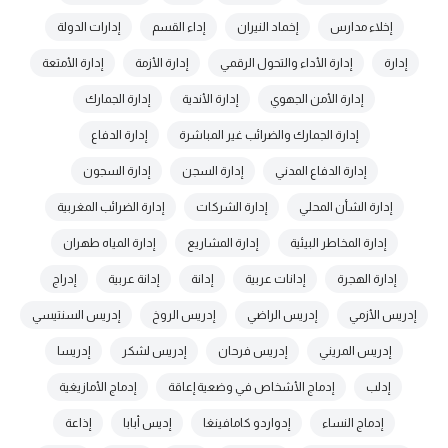
إخلاء مدارس
إخماد النيران
إداء القسم
إدارات الدولة
إدارة
إدارة الأداء والتحول الرقمي
إدارة الأزمة
إدارة الأمتعة
إدارة الأمن الجهوي
إدارة الأندية
إدارة الجمارك
إدارة الجمارك والضرائب غير المباشرة
إدارة الدفاع
إدارة الدفاع المدني
إدارة السجن
إدارة السجون
إدارة الشأن المحلي
إدارة الشركات
إدارة الضرائب المغربية
إدارة المخاطر البيئية
إدارة المشاريع
إدارة المياه طهران
إدارة الهجرة
إدانات عربية
إدانة
إدانة عربية
إدراج
إدريس الأزمي
إدريس الراضي
إدريس الروخ
إدريس السنتيسي
إدريس المريني
إدريس فرحان
إدريس لشكر
إدريسا
إدلب
إدماج الأشخاص في وضعية إعاقة
إدماج الأمازيغية
إدماج النساء
إدواردو كامافينغا
إديس أبابا
إذاعة