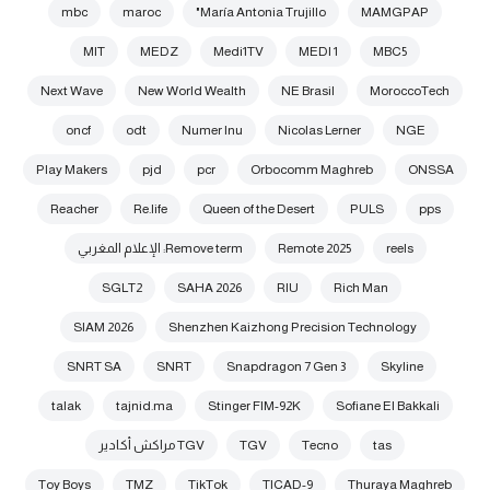
mbc
maroc
María Antonia Trujillo"
MAMGPAP
MIT
MEDZ
Medi1TV
MEDI 1
MBC5
Next Wave
New World Wealth
NE Brasil
MoroccoTech
oncf
odt
Numer Inu
Nicolas Lerner
NGE
Play Makers
pjd
pcr
Orbocomm Maghreb
ONSSA
Reacher
Re.life
Queen of the Desert
PULS
pps
reels
Remote 2025
Remove term: الإعلام المغربي
SGLT2
SAHA 2026
RIU
Rich Man
SIAM 2026
Shenzhen Kaizhong Precision Technology
SNRT SA
SNRT
Snapdragon 7 Gen 3
Skyline
talak
tajnid.ma
Stinger FIM-92K
Sofiane El Bakkali
tas
Tecno
TGV
TGV مراكش أكادير
Toy Boys
TMZ
TikTok
TICAD-9
Thuraya Maghreb