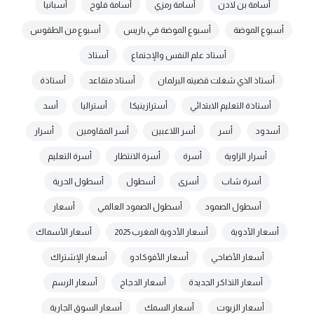
أسامة بن لادن
أسامة رمزي
أسامة فلوح
أسبانيا
أسبوع الموضة
أسبوع الموضة في باريس
أسبوع من الطقوس
أستاد علم النفس والإجتماع
أستاذ
أستاذ الذي شغلت قضيته البرلمان
أستاذ متقاعد
أستاذة
أستاذة التعليم الابتدائي
أسترازينيكا
أستراليا
أسد
أسدود
أسر
أسر اللاعبين
أسر المقاومين
أسرار
أسرار الزاوية
أسرة
أسرة الانتظار
أسرة التعليم
أسرة شاب
أسرى
أسطول
أسطول الحرية
أسطول الصمود
أسطول الصمود العالمي
أسعار
أسعار الأدوية
أسعار الأدوية المغرب 2025
أسعار الأسماك
أسعار الأضاحي
أسعار الأفوكادو
أسعار الإشتراك
أسعار التذاكر الجديدة
أسعار الدجاج
أسعار الرسم
أسعار الزيوت
أسعار السمك
أسعار السوق الجارية