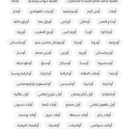
أهمية تحالف الأمم المتحدة للحضارات
أهمية جيواستراتيجية
أوباما
أوبك
أوبن آرمز
أوبيرفيلييه
أوترخت الهولندي
أوجار
أوجاع الصدر
أوخلال
أوراش
أوراق بنما
أوراق مالية
أوراكاوا
أوربا
أورثدكس
أورنج المغرب
أوروبا
أوروبية
أورويا
أوريكا
أوريونتال فاشن شو
أوزبكستان
أوزبيكستان
أوزود
أوزين
أوزين محمد
أوسار
أوساسونا
أوستا
أوسكار
أوسلو
أوطو نجمة
أوغندا
أوقات الصلاة
أوكراانيا
أوكرانيا
أوكرانيا روسيا
أوكراينا
أوكرنيا
أوكسجين
أوكسفورد إيكونوميكس
أوكطرانيا
أول أيام رمضان
أول خورج إعلامي
أول طائرة
أول ظهور إعلامي
أول مصنع
أولاد تايمة
أولاد حسون
أولاد زباير
أولاد سبيطة
أولاد عزوز
أولاد يوسف
أولاف شولتس
أولمبيات
أولمبياد
أولمبياد البرمجة