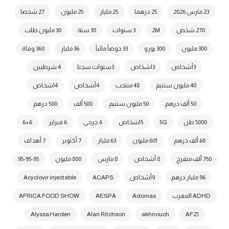
23 مارس 2026
25 درهما
25 مليار
25 مليون
27 شخصا
270 شخص
2M
3 سنوات
30 سنة
30 مليون طلب
300 مليون
300 يورو
33 حوضاً مائياً
36 مليار
360 وفاة
3أشخاص
3اشخاص
3سنوات سجنا
4 شرطيين
40 مليون سنتيم
48 منتخب
4أشخاص
4اشخاص
50 ألف درهم
50 مليون سنتيم
500 ألف
500 درهم
5000 طن
5G
5اشخاص
6 جرحى
6 فبراير
6+6
60 ألف درهم
601 مليون
63 مليار
7 أكتوبر
7 أهداف
750 ألف متفرج
8 أشخاص
8 مارس
800 مليون
95-95-95
96 مليار درهم
9أشخاص
ACAPS
Acyclovir injectable
ADHD المغرب
Adonias
AESPA
AFRICA FOOD SHOW
Alyssa Harden
Alan Ritchson
akhnouch
AFZI