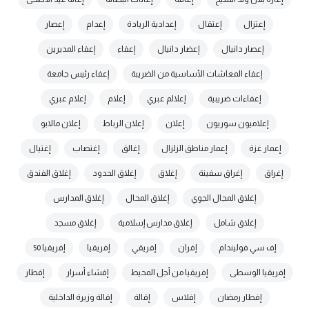
إعتزال
إعتقال
إعدادية الريادة
إعدام
إعصار
إعصار دانيال
إعضار دانيال
إعفاء
إعفاء المديرين
إعفاء المعاشات الأساسية من الضريبة
إعفاء رئيس جامعة
إعفاءات ضريبية
إعلالم عبري
إعلام
إعلام عبري
إعلاميون سوريون
إعلان
إعلان الرباط
إعلان مالابو
إعمار غزة
إعمار مناطق الزلزال
إغالق
إغتصاب
إغتيال
إغراق
إغراق سفينة
إغلاق
إغلاق الحدود
إغلاق الفندق
إغلاق المجال الجوي
إغلاق المحال
إغلاق المدارس
إغلاق شامل
إغلاق مدارس إسلامية
إغلاق مسجد
إف سي فوليندام
إفران
إفريقي
إفريقيا
إفريقيا 50
إفريقيا الوسطى
إفريقيا من أجل المحيط
إفشاء أسرار
إفطار
إفطار رمضان
إفلاس
إقالة
إقالة وزيرة الداخلية