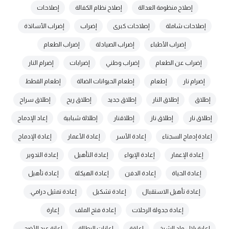
إصلاح منظومة العدالة
إصلاح نظام الكفالة
إصلاحات
إصلاحات شاملة
إصلاحات كبرى
إضراب
إضراب الأساتذة
إضراب الأطباء
إضراب الصيادلة
إضراب الطعام
إضراب عن الطعام
إضراب وطني
إضرابات
إضرام النار
إضرام نار
إطعام
إطعام الحيوانات الضالة
إطعام القطط
إطلاق
إطلاق النار
إطلاق جديد
إطلاق ريح
إطلاق سراح
إطلاق نار
إطلاق ناز
إطلاقنار
إطلالة شبابية
إعاد الإدماج
إعادة إدماج السجناء
إعادة الأسر
إعادة الأعمار
إعادة الإدماج
إعادة الإعمار
إعادة الإيواء
إعادة التأهيل
إعادة التدوير
إعادة الحياة
إعادة الدفن
إعادة الهيكلة
إعادة تأهيل
إعادة تأهيل الاستقبال
إعادة تشكيل
إعادة تمثيل درامي.
إعادة جدولة الرحلات
إعادة فتح الملف
إعارة
إعارة بلال ولد الشيخ
إعاقة
إعانات البطالة
إعانة عيد الأضحى