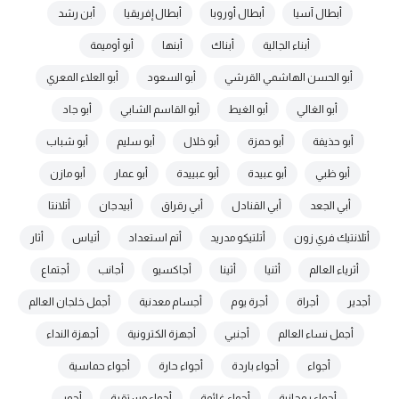
أبطال آسيا
أبطال أوروبا
أبطال إفريقيا
أبن رشد
أبناء الجالية
أبناك
أبنها
أبو أوميمة
أبو الحسن الهاشمي القرشي
أبو السعود
أبو العلاء المعري
أبو الغالي
أبو الغيط
أبو القاسم الشابي
أبو جاد
أبو حذيفة
أبو حمزة
أبو خلال
أبو سليم
أبو شباب
أبو ظبي
أبو عبيدة
أبو عبييدة
أبو عمار
أبو مازن
أبي الجعد
أبي القنادل
أبي رقراق
أبيدجان
أتلانتا
أتلانتيك فري زون
أتلتيكو مدريد
أتم استعداد
أتياس
أثار
أثرياء العالم
أثنيا
أثينا
أجاكسيو
أجانب
أجتماع
أجدير
أجراة
أجرة يوم
أجسام معدنية
أجمل خلجان العالم
أجمل نساء العالم
أجنبي
أجهزة الكترونية
أجهزة النداء
أجواء
أجواء باردة
أجواء حارة
أجواء حماسية
أجواء روحانية
أجواء غائمة
أجواء مستقرة
أجور