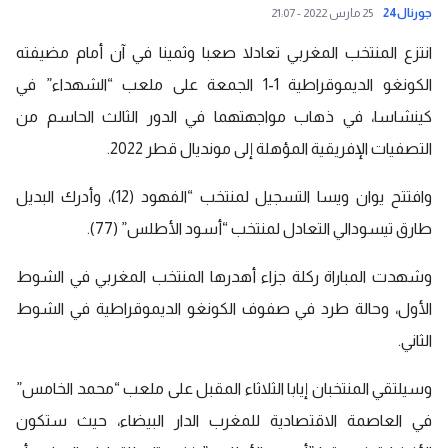
جورنال24
25 مارس 2022 - 21:07
انتزع
المنتخب المغربي
تعادلا صعبا وثمينا في آن أمام مضيفته
الكونغو الديموقراطية 1-1 الجمعة على ملعب “الشهداء” في
كينشاسا، في ذهاب مواجهتهما في الدور الثالث الحاسم من
التصفيات الإفريقية المؤهلة إلى مونديال قطر 2022.
وافتتح يوان ويسا التسجيل لمنتخب “الفهود (12)، وأدرك البديل
طارق تيسودالي التعادل لمنتخب “أسود الأطلس” (77).
وشهدت المباراة ركلة جزاء أهدرها المنتخب المغربي في الشوط
الأول، وحالة طرد في صفوف الكونغو الديموقراطية في الشوط
الثاني.
وسيلتقي المنتخبان إيابا الثلاثاء المقبل على ملعب “محمد الخامس”
في العاصمة الاقتصادية للمغرب الدار البيضاء، حيث ستكون