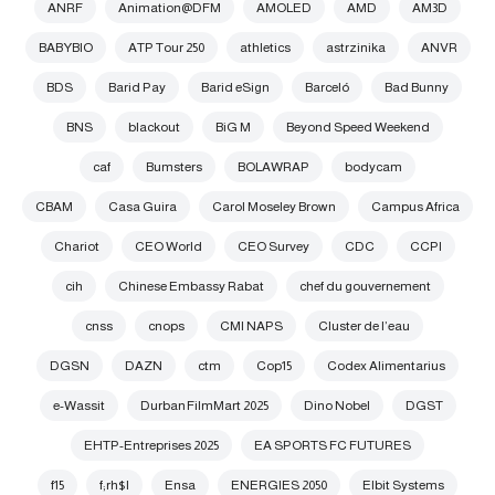
ANRF
Animation@DFM
AMOLED
AMD
AM3D
BABYBIO
ATP Tour 250
athletics
astrzinika
ANVR
BDS
Barid Pay
Barid eSign
Barceló
Bad Bunny
BNS
blackout
BiG M
Beyond Speed Weekend
caf
Bumsters
BOLAWRAP
bodycam
CBAM
Casa Guira
Carol Moseley Brown
Campus Africa
Chariot
CEO World
CEO Survey
CDC
CCPI
cih
Chinese Embassy Rabat
chef du gouvernement
cnss
cnops
CMI NAPS
Cluster de l’eau
DGSN
DAZN
ctm
Cop15
Codex Alimentarius
e-Wassit
Durban FilmMart 2025
Dino Nobel
DGST
EHTP-Entreprises 2025
EA SPORTS FC FUTURES
f15
f;rh$l
Ensa
ENERGIES 2050
Elbit Systems