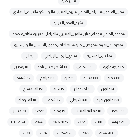
#الرياضية
#فن_الملحون #التراث_الثقافي #بريد_المغرب #اليونسكو #التراث_اللامادي
#كرة_القدم_العربية
#محمد_الخلفي #وفاة_فنان #الفن_المغربي #الدراما_المغربية #لالة_فاطمة
#مخيمات_تندوف #فوضى_أمنية #انتهاكات_حقوق_الإنسان #البوليساريو
#ملعب_المسيرة
#نادي_الرجاء_الرياضي
|رهاب
1.5 درجة مئوية
10 أشخاص
10 أشهر حبس نافذ
10 رمضان
100 تلميذ
100 مباراة
11 طن
110 دراهم
12 شهيد
14 مليون
15 ألف دولار
15 سنة
150 ألف متفرج
150 مليون يورو
160 شرطي
17 شخص
18 الف وفاة
18 شخصا
18 ميدالية المغرب
19 وفاة
1xbet
20 فبراير
200 درهم
2000
2022
2023-2026
2024
2024 PT5
2030
2026
2025-2026
2025
2024-2030