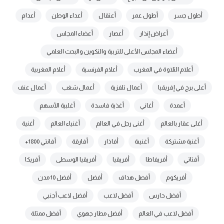
أطول جسر
أطول عمر
أعتقال
أعداء الوطن
أعدام
أعراض إنذار
أعصار
أعضاء المجلس
أعضاء المجلس الأعلى للتربية والتكوين والبحث العلمي
أعلام التلاوة في المغرب
أعلام الفرنسية
أعلام المغربية
أعلى برج في إفريقيا
أعمال تلفزية
أعمال شغب
أعمال عنف
أعمدة
أغاني
أغذية فاسدة
أغلبية الأسهم
أغلى عقار بالعالم
أغنى رجل في العالم
أغنياء العالم
أغنية
أغنية مشتركة
أغنيىة
أفاذار
أفارقة
أفانتي 1800+
أفتاتي
أفريفاطا
أفريقيا
أفريقيا الوسطى
أفريكا
أفريكوم
أفصل هداف
أفضل
أفضل 10 مدن
أفضل حارس
أفضل لاعب
أفضل لاعب أجنبي
أفضل لاعب في العالم
أفضل مطار جهوي
أفضل ممثلة