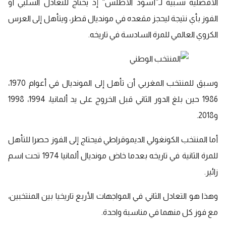
الأفضلية نسبية لـ”أسود الأطلس” إذ يحتاج للتعادل السلبي أو
الفوز بأي نتيجة ليحجز مقعده في مونديال
قطر
، ويتأهل إلى العرس
الكروي العالمي للمرة السادسة في تاريخه.
وسبق للمنتخب المغربي أن تأهل إلى المونديال في أعوام 1970،
1986 حين بلغ الدور الثاني قبل الخروج على يد ألمانيا، 1994، 1998
و2018.
أما المنتخب الكونغولي الديموقراطي فيحتاج إلى الفوز حصرا للتأهل
للمرة الثانية في تاريخه بعدما خاض مونديال ألمانيا 1974 تحت اسم
زائير.
وهذا هو التعادل الثاني في المواجهات الأربع تاريخيا بين المنتخبين،
مع فوز كل منهما في مناسبة واحدة.