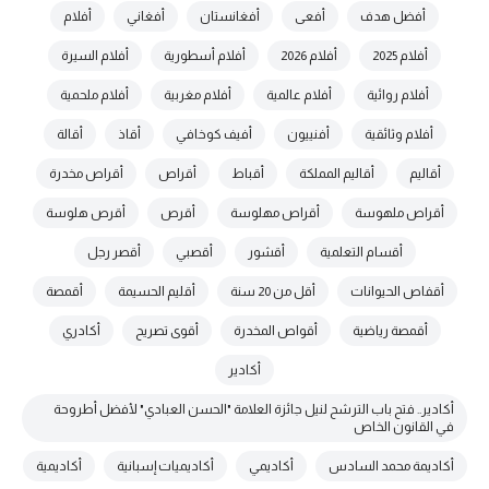
أفضل هدف
أفعى
أفغانستان
أفغاني
أفلام
أفلام 2025
أفلام 2026
أفلام أسطورية
أفلام السيرة
أفلام روائية
أفلام عالمية
أفلام مغربية
أفلام ملحمية
أفلام وثائقية
أفنييون
أفيف كوخافي
أقاذ
أقالة
أقاليم
أقاليم المملكة
أقباط
أقراص
أقراص مخدرة
أقراص ملهوسة
أقراص مهلوسة
أقرص
أقرص هلوسة
أقسام التعلمية
أقشور
أقصبي
أقصر رجل
أقفاص الحيوانات
أقل من 20 سنة
أقليم الحسيمة
أقمصة
أقمصة رياضية
أقواص المخدرة
أقوى تصريح
أكادري
أكادير
أكادير.. فتح باب الترشح لنيل جائزة العلامة "الحسن العبادي" لأفضل أطروحة
في القانون الخاص
أكاديمة محمد السادس
أكاديمي
أكاديميات إسبانية
أكاديمية