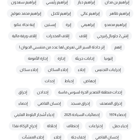
إبراهيم بن مدان
إبراهيم دياز
إبراهيم رئيسي
إبراهيم سعدون
إبراهيم ظاهر
إبراهيم غالي
إبراهيم لكحل
إبراهيم محمد صوليح
إبراهيم محمدو
إبراهيمي
إبرة
إبستين
إبنة نجاة عتابو
إتش 2 جلوبال إنيرجي
إتلاف
إتلاف المخدرات
إتلاف ورقة مالية
إتهم
إثر حادثة السير التي تعرض لها عدد من منتسبي الديوان ا
إثيوبيا
إجابات جريئة
إجازة
إجازة الأمومة
إجراءات التجنيس
إجلاء
إجلاء السكان
إجلاء سكان
إجهاض
إحباط
إحداث
إحداث منطقة التصدير الحرة لسوس ماسة
إحدادن
إحراق
إحراق المصحف
إحراق مسجد
إحسان القاضي
إحصاء
إحصاء 1974
إحصائيات السياحة 2025
إحياء أشجار البلوط الفليني
إحياء حفل
إختراعات
إختطاف
إختلالة
إخراج الزكاة نقدًا
إخسان القاضي
إخفاء جثة
إخلاء
إخلاء المنشآت