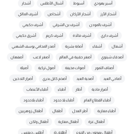
أسير يهودي
أسيوط
أشبال الأطلس
أشجار
أشجار الأرز
أشجار الأركان
أشخاص
أشرف المالكي
أشرف بالمودن
أشرف بن الشرقي
أشرف حكيمي
أشرف داري
أشرف فائدة
أشرف كريم
أشرق حكيمي
أشغال
أشقاء
أصابة بشرية
أصدر المحامي يوسف الشهبي
أصدقاء شينوي
أصغر حقيبة في العالم
أصغر لاعب
أصفهان
أصناف التمور
أصوات مخيفة
أصول تركية
أصيلة
أضاحي العيد
أضحية العيد
أضخم كابل بحري
أضرار التدخين
أضرار مادية
أطار
أطباء
أطباء الأعصاب
أطباء القطاع العام
أطباء بلا حدود
أطباء بلاحدود
أطباء مغاربة
أطر العدل
أطفال
أطفال زوهريين
أطفال غزة
أطفال مغاربة
أطفال ولكن
أطفال يموتون من الجوع
أطلاق نار
أطلس ديفنس