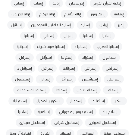
إذاعة القرآن الكريم
إذريبدجان
إذعة
إرهاب
إرهابي
إرهابية
إريك زمور
إزالة الألغام
إزالة الركام
إزالة الكربون
إزمير
إزيلال
إساءة
إساءة للعاملين العموميين
إسائيل
إسانيا
إسباتيا
إسبان
إسباني
إسبانيا
إسبانيا المغرب
إسبانيا د
إسبانيا ضيف شرف
إسبانية
إسبانيول
إستراليا
إستونيا
إسرأئيل
إسرئيل
إسرئيلي
إسرائلي
إسرائلية
إسرائيل
إسرائيل د
إسرائيلي
إسرائيليين
إسراائيل
إسرايل
إسطنبول
إسعاف
إسعاف عاجل
إسقاط
إسقاط المساعدات
إسكار
إسكتلندا
إسكوبار
إسكوبار الصحراء
إسلام آباد
إسلام أباد
إسلام دومينيك حوراني
إسلامية
إسلانيا
إسماعيل الصيباري
إسماعيل شرقي
إسماعيل صيباري
إسماعيل هنية
إسواتيني
إسيبانيا
إشادة
إشادة أوروبية