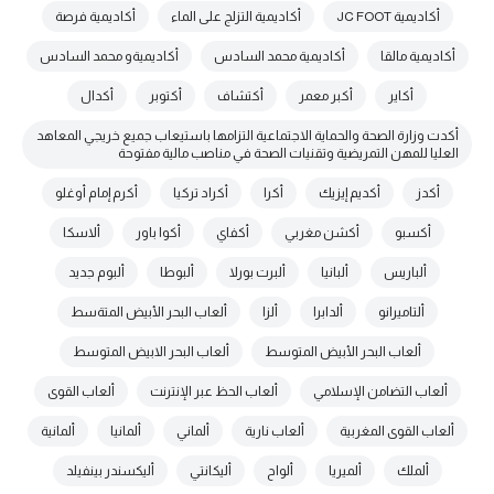
أكاديمية JC FOOT
أكاديمية التزلج على الماء
أكاديمية فرصة
أكاديمية مالقا
أكاديمية محمد السادس
أكاديميةو محمد السادس
أكاير
أكبر معمر
أكتشاف
أكتوبر
أكدال
أكدت وزارة الصحة والحماية الاجتماعية التزامها باستيعاب جميع خريجي المعاهد
العليا للمهن التمريضية وتقنيات الصحة في مناصب مالية مفتوحة
أكدز
أكديم إيزيك
أكرا
أكراد تركيا
أكرم إمام أوغلو
أكسبو
أكشن مغربي
أكفاي
أكوا باور
ألاسكا
ألباريس
ألبانيا
ألبرت بورلا
ألبوطا
ألبوم جديد
ألتاميرانو
ألدابرا
ألزا
ألعاب البحر الأبيض المتةسط
ألعاب البحر الأبيض المتوسط
ألعاب البحر الابيض المتوسط
ألعاب التضامن الإسلامي
ألعاب الحظ عبر الإنترنت
ألعاب القوى
ألعاب القوى المغربية
ألعاب نارية
ألماني
ألمانيا
ألمانية
ألملك
ألميريا
ألواح
أليكانتي
أليكسندر بينفيلد