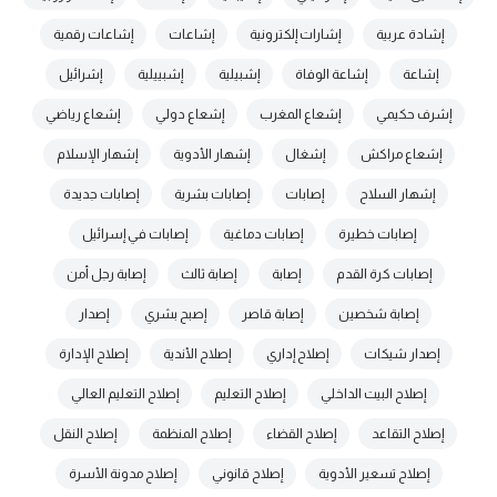
إشادة عربية
إشارات إلكترونية
إشاعات
إشاعات رقمية
إشاعة
إشاعة الوفاة
إشبيلية
إشبييلية
إشرائيل
إشرف حكيمي
إشعاع المغرب
إشعاع دولي
إشعاع رياضي
إشعاع مراكش
إشغال
إشهار الأدوية
إشهار الإسلام
إشهار السلاح
إصابات
إصابات بشرية
إصابات جديدة
إصابات خطيرة
إصابات دماغية
إصابات في إسرائيل
إصابات كرة القدم
إصابة
إصابة ثالث
إصابة رجل أمن
إصابة شخصين
إصابة قاصر
إصبح بشري
إصدار
إصدار شيكات
إصلاح إداري
إصلاح الأندية
إصلاح الإدارة
إصلاح البيت الداخلي
إصلاح التعليم
إصلاح التعليم العالي
إصلاح التقاعد
إصلاح القضاء
إصلاح المنظمة
إصلاح النقل
إصلاح تسعير الأدوية
إصلاح قانوني
إصلاح مدونة الأسرة