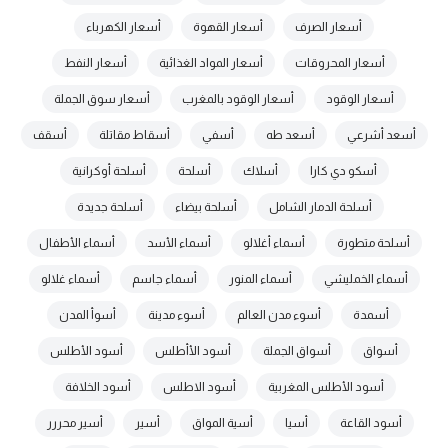
أسعار الصرف
أسعار القهوة
أسعار الكهرباء
أسعار المحروقات
أسعار المواد الغذائية
أسعار النفط
أسعار الوقود
أسعار الوقود بالمغرب
أسعار سوق الجملة
أسعد أشرعي
أسعد طه
أسفي
أسقاط مقاتلة
أسقف
أسكو دي كارا
أسلاك
أسلحة
أسلحة أوكرانية
أسلحة الدمار الشامل
أسلحة بيضاء
أسلحة جديدة
أسلحة متطورة
أسماء أغلالو
أسماء الأسد
أسماء الأطفال
أسماء الخمليشي
أسماء المنور
أسماء جاسم
أسماء غلالو
أسمدة
أسوء مدن العالم
أسوء مدينة
أسوأ المدن
أسواق
أسواق الجملة
أسود الأأطلس
أسود الأطلس
أسود الأطلس المغربية
أسود الاطلس
أسود الخلافة
أسود القاعة
أسيا
أسية المواق
أسير
أسير محررر