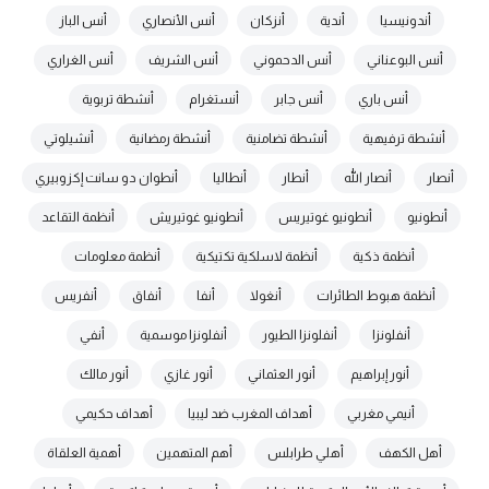
أندونيسيا
أندية
أنزكان
أنس الأنصاري
أنس الباز
أنس البوعناني
أنس الدحموني
أنس الشريف
أنس الغراري
أنس باري
أنس جابر
أنستغرام
أنشطة تربوية
أنشطة ترفيهية
أنشطة تضامنية
أنشطة رمضانية
أنشيلوتي
أنصار
أنصار الله
أنطار
أنطاليا
أنطوان دو سانت إكزوبيري
أنطونيو
أنطونيو غوتيريس
أنطونيو غوتيريش
أنظمة التقاعد
أنظمة ذكية
أنظمة لاسلكية تكتيكية
أنظمة معلومات
أنظمة هبوط الطائرات
أنغولا
أنفا
أنفاق
أنفريس
أنفلونزا
أنفلونزا الطيور
أنفلونزا موسمية
أنفي
أنور إبراهيم
أنور العثماني
أنور غازي
أنور مالك
أنيمي مغربي
أهداف المغرب ضد ليبيا
أهداف حكيمي
أهل الكهف
أهلي طرابلس
أهم المتهمين
أهمية العلقاة