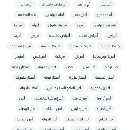
أليوتيس
أم بي سي
أم تطالب بالعدالة
أم تمارس
أم محمدينو
أمال صقر
أمام البرلمان
أمام المحكمة
أمام قبة البرلمان
أمان
أمبرواز فايول
أمرأة
أمرابط
أمراض
أمراض القلب
أمراض تنفسية
أمرض
أمريكا
أمريكا الجنوبية
أمريكا الشمالية
أمريكا اللاتينية
أمريكا المفتوحة
أمريكا وبريطانيا
أمريكي
أمريكية
أمريكيين
أمزميز
أمستردام
أمسمرير
أمطار
أمطار خفيفة
أمطار رعدية
أمطار ضعيفة
أمطار غزيرة
أمطار قوية
أمطار متفرقة
أمكيل وحجيبة
أمل الفلاح السغروشني
أملاك الدولة
أمم أوروبا
أمم إفريقيا
أمم إفريقيا للناشئين
أمن
أمن أصيلة
أمن إقليمي
أمن البيانات
أمن البيضاء
أمن الخليج
أمن الدار البيضاء
أمن الدولة
أمن الطاقة
أمن العيايدة
أمن المطار
أمن المعلومات
أمن الملاعب