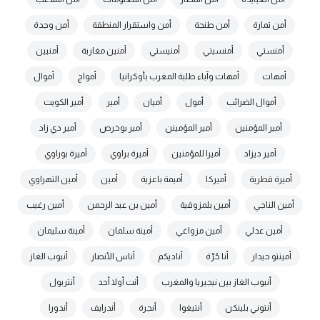
أمن تمارة
أمن طنجة
أمن واستقرار المنطقة
أمن وجدة
أمنستي
أمنسيتي
أمنيستي
أمنين مغاربة
أمنيين
أمهات
أمهات وآباء طلبة المغرب بأوكرانيا
أمواج
أموال
أموال الضرائب
أمول
أميان
أمير
أمير الكويت
أمير المؤمنين
أمير المؤمينن
أمير بوخرص
أمير دي زاد
أمير ديزاد
أميرا للمؤمنين
أميرة براوي
أميرة بوراوي
أميرة قطرية
أميركا
أميمة باعزية
أمين
أمين التهراوي
أمين الناجي
أمين بلمزوقية
أمين بن عبد الرحمن
أمين رغيب
أمين عدلي
أمين مزواغي
أمينة سلمان
أمينة سليمان
أمينتو حيدار
أنا حُرّة
أناديكم
أناس الأنصار
أنبوب الغاز
أنبوب الغاز بين نيجيريا والمغرب
أنت أولا أحد
أنتربول
أنتوني بلينكن
أنتيغوا
أنجرة
أندرايف
أندورا