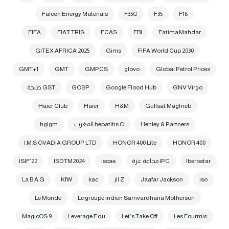
Falcon Energy Materials
F35C
F35
F16
FIFA
FIAT TRIS
FCAS
FBI
Fatima Mahdar
GITEX AFRICA 2025
Gims
FIFA World Cup 2030
GMT+1
GMT
GMPCS
glovo
Global Petrol Prices
GNV Virgo
Google Flood Hub
GOSP
GST طنجة
Haier Club
Haier
H&M
Gulfsat Maghreb
Henley & Partners
hepatitis C المغرب
hglgm
I.M.S OVADIA GROUP LTD
HONOR 400 Lite
HONOR 400
Iberostar
IPC مجاعة غزة
iscae
ISDTM2024
ISIF’22
La B.A.G
KfW
kac
jil Z
Jaafar Jackson
iso
Le Monde
Le groupe indien Samvardhana Motherson
MagicOS 9
Leverage Edu
Let’s Take Off
Les Fourmis