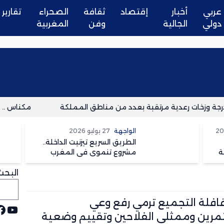
عربي
أخبار
إقتصاد
ثقافة
الصحراء
تقارير
دولي
الجالية
وفن
المغربية
مكناس .. مست
الواجهة
27 يوليو 2026
الطريق السريع تيزنيت الداخلة..
ة
مشروع تنموي في المغرب
وسعار في الجزائر
البحث
قافلة التجميع ترمي رفع وعي
يوت
ف
مرين وممثلي الفلاحين وتقييم وضعية