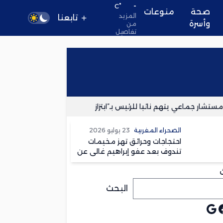
-
°C
صحة
منوعات
المزيد
تابعنا
وأسرة
من
تفاصيل
شار جماعي يتهم نائبا للرئيس بـ”ابتزاز المواطنين”
ركود اقتصا
الصحراء المغربية
23 يوليو 2026
احتجاجات وحرائق تهز مخيمات
تندوف بعد عفو إبراهيم غالي عن
متهم بقتل امرأة
البحث
يوب
جوجل
يسبوك