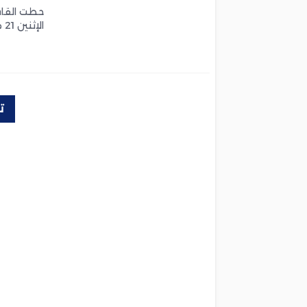
التجميع
حطت القافل
الإثنين 21 مارس ، الرحال بمركز الاستقبال للقطب الفلاحي لبني
ت