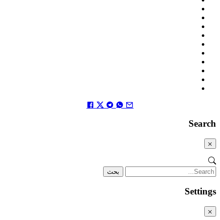
Search
Close
Label
بحث
Settings
x