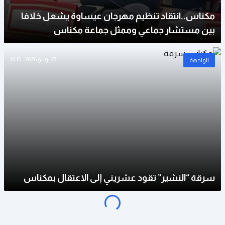
مكناس..انتقاد تنظيم مهرجان عيساوة يشعل خلافا
بين مستشار جماعي وممثل جماعة مكناس
23 يوليو 2026 - 10:15
الواجهة
سرقة “النشير” تقود عشريني إلى الاعتقال بمكناس
o
a
d
i
n
g
.
.
L
.