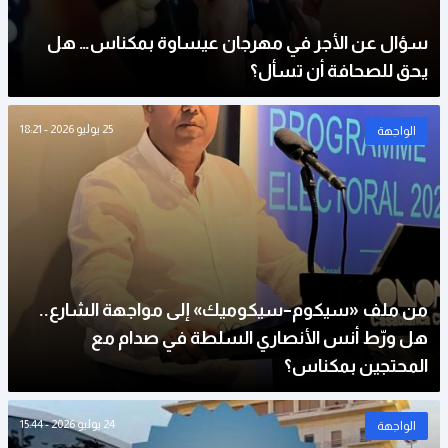
سؤال عن الأجر في مهرجان عيساوة بمكناس… هل
يحق للصحافة أن تسأل؟
25 يوليو 2026 - 18:21
الواجهة
من ملف «سيكوم–سيكوميك» إلى مواجهة الشارع..
هل ورّط أنس الأنصاري السلطة في صدام مع
المحتجين بمكناس؟
24 يوليو 2026 - 15:44
الواجهة