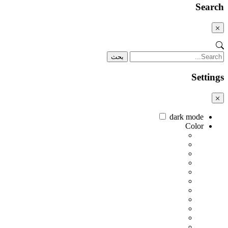
Search
Close
Label
بحث
Settings
x
dark mode
Color