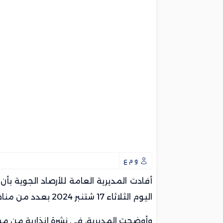
الجيش الملكي والرجاء يتجاوزان الدور الأو
156 خطاً جوياً و5.3 ملايين مقعد.. المغرب يطلق أضخم خطة للربط الجوي مع ريانير
فاس..مصرع ثلاثيني دهسا تحت عجلات قط
ركود اقتصادي مباغت بالمضيق: كيف عصف
و م ع
أفادت المديرية العامة للأرصاد الجوية بأ
اليوم الثلاثاء 17 شتنبر 2024 بعدد من مناطق المملكة.