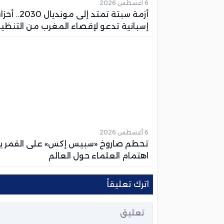
6 أغسطس 2026
أزمة سبتة تمتد إلى مونديال 30
إسبانية تدعو لإقصاء المغرب من التنظي
6 أغسطس 2026
تحطم صاروخ «سبيس إكس» على القمر يث
اهتمام العلماء حول العالم
اترك تعليقاً