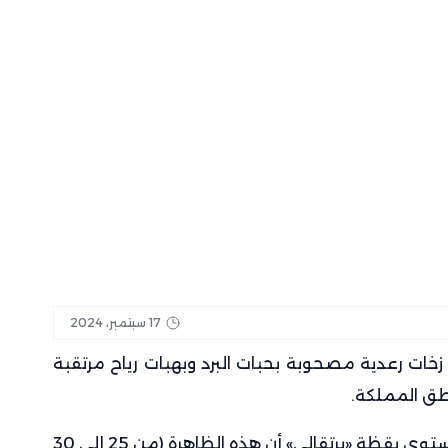
ل.. قرعة الكونفدرالية تمنح ممثلي المغرب بداية مريحة قارياً
ار ببنسودة
ت أحداث “معبر سبتة” بآمال التجار في ذروة الموسم الصيفي؟
17 سبتمبر، 2024
ن زخات رعدية مصحوبة بحبات البرد وبهبات رياح مرتقبة
وأوضحت المديرية، في نشرة إنذارية من مستوى يقظة «برتقالي» أن هذه الظاهرة (من 25 إلى 30