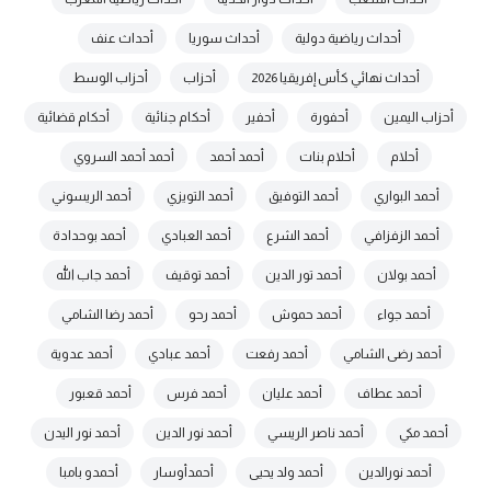
أحداث رياضية دولية
أحداث سوريا
أحداث عنف
أحداث نهائي كأس إفريقيا 2026
أحزاب
أحزاب الوسط
أحزاب اليمين
أحفورة
أحفير
أحكام جنائية
أحكام قضائية
أحلام
أحلام بنات
أحمد أحمد
أحمد أحمد السروي
أحمد البواري
أحمد التوفيق
أحمد التويزي
أحمد الريسوني
أحمد الزفزافي
أحمد الشرع
أحمد العبادي
أحمد بوحدادة
أحمد بولان
أحمد تور الدين
أحمد توقيف
أحمد جاب الله
أحمد جواء
أحمد حموش
أحمد رحو
أحمد رضا الشامي
أحمد رضى الشامي
أحمد رفعت
أحمد عبادي
أحمد عدوية
أحمد عطاف
أحمد عليان
أحمد فرس
أحمد قعبور
أحمد مكي
أحمد ناصر الريسي
أحمد نور الدين
أحمد نور اليدن
أحمد نورالدين
أحمد ولد يحيى
أحمدأوسار
أحمدو بامبا