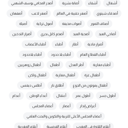
أشغال
أشقاء
أصابة بشرية
أصدر المحامي يوسف الشهبي
أصدقاء شينوي
أصغر حقيبة في العالم
أصغر لاعب
أصفهان
أصناف التمور
أصوات مخيفة
أصول تركية
أصيلة
أضاحي العيد
أضحية العيد
أضخم كابل بحري
أضرار التدخين
أضرار مادية
أطار
أطباء
أطباء الأعصاب
أطباء القطاع العام
أطباء بلا حدود
أطباء بلاحدود
أطباء مغاربة
أطر العدل
أطفال
أطفال زوهريين
أطفال غزة
أطفال مغاربة
أطفال ولكن
أطفال يموتون من الجوع
أطلاق نار
أطلس ديفنس
أطول جسر
أطول عمر
أعتقال
أعداء الوطن
أعدام
أعراض إنذار
أعصار
أعضاء المجلس
أعضاء المجلس الأعلى للتربية والتكوين والبحث العلمي
أعلام التلاوة في المغرب
أعلام الفرنسية
أعلام المغربية