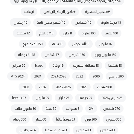
#مخيمات_تندوف #فوضى_أمنية #انتهاكات_حقوق_الإنسان #البوليساريو
#ملعب_المسيرة
#نادي_الرجاء_الرياضي
|رهاب
1.5 درجة مئوية
10 أشخاص
10 أشهر حبس نافذ
10 رمضان
100 تلميذ
100 مباراة
11 طن
110 دراهم
12 شهيد
14 مليون
15 ألف دولار
15 سنة
150 ألف متفرج
150 مليون يورو
160 شرطي
17 شخص
18 الف وفاة
18 شخصا
18 ميدالية المغرب
19 وفاة
1xbet
20 فبراير
200 درهم
2000
2022
2023-2026
2024
2024 PT5
2030
2026
2025-2026
2025
2024-2030
23 مارس 2026
25 درهما
25 مليار
25 مليون
27 شخصا
270 شخص
2M
3 سنوات
30 سنة
30 مليون طلب
300 مليون
300 يورو
33 حوضاً مائياً
36 مليار
360 وفاة
3أشخاص
3اشخاص
3سنوات سجنا
4 شرطيين