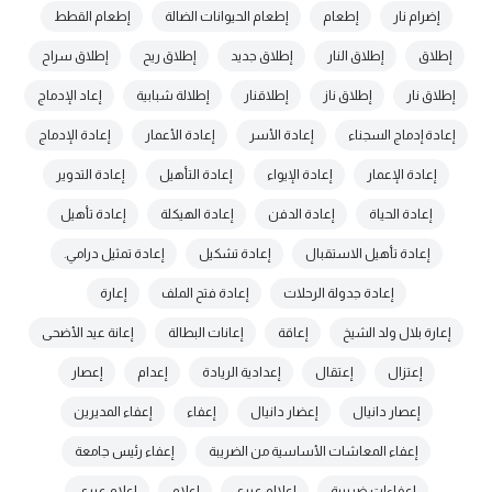
إضرام نار
إطعام
إطعام الحيوانات الضالة
إطعام القطط
إطلاق
إطلاق النار
إطلاق جديد
إطلاق ريح
إطلاق سراح
إطلاق نار
إطلاق ناز
إطلاقنار
إطلالة شبابية
إعاد الإدماج
إعادة إدماج السجناء
إعادة الأسر
إعادة الأعمار
إعادة الإدماج
إعادة الإعمار
إعادة الإيواء
إعادة التأهيل
إعادة التدوير
إعادة الحياة
إعادة الدفن
إعادة الهيكلة
إعادة تأهيل
إعادة تأهيل الاستقبال
إعادة تشكيل
إعادة تمثيل درامي.
إعادة جدولة الرحلات
إعادة فتح الملف
إعارة
إعارة بلال ولد الشيخ
إعاقة
إعانات البطالة
إعانة عيد الأضحى
إعتزال
إعتقال
إعدادية الريادة
إعدام
إعصار
إعصار دانيال
إعضار دانيال
إعفاء
إعفاء المديرين
إعفاء المعاشات الأساسية من الضريبة
إعفاء رئيس جامعة
إعفاءات ضريبية
إعلالم عبري
إعلام
إعلام عبري