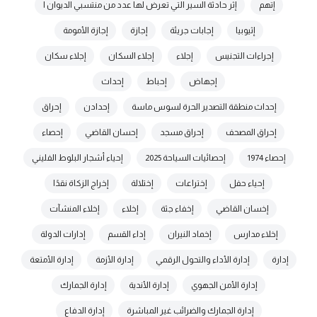
إتهم
إثر حادثة السير التي تعرض لها عدد من منتسبي الديوان ا
إثيوبيا
إجابات جريئة
إجازة
إجازة الأمومة
إجراءات التجنيس
إجلاء
إجلاء السكان
إجلاء سكان
إجهاض
إحباط
إحداث
إحداث منطقة التصدير الحرة لسوس ماسة
إحدادن
إحراق
إحراق المصحف
إحراق مسجد
إحسان القاضي
إحصاء
إحصاء 1974
إحصائيات السياحة 2025
إحياء أشجار البلوط الفليني
إحياء حفل
إختراعات
إختلالة
إخراج الزكاة نقدًا
إخسان القاضي
إخفاء جثة
إخلاء
إخلاء المنشآت
إخلاء مدارس
إخماد النيران
إداء القسم
إدارات الدولة
إدارة
إدارة الأداء والتحول الرقمي
إدارة الأزمة
إدارة الأمتعة
إدارة الأمن الجهوي
إدارة الأندية
إدارة الجمارك
إدارة الجمارك والضرائب غير المباشرة
إدارة الدفاع