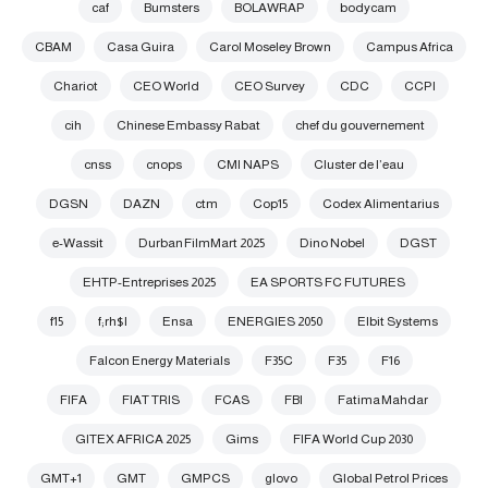
caf
Bumsters
BOLAWRAP
bodycam
CBAM
Casa Guira
Carol Moseley Brown
Campus Africa
Chariot
CEO World
CEO Survey
CDC
CCPI
cih
Chinese Embassy Rabat
chef du gouvernement
cnss
cnops
CMI NAPS
Cluster de l’eau
DGSN
DAZN
ctm
Cop15
Codex Alimentarius
e-Wassit
Durban FilmMart 2025
Dino Nobel
DGST
EHTP-Entreprises 2025
EA SPORTS FC FUTURES
f15
f;rh$l
Ensa
ENERGIES 2050
Elbit Systems
Falcon Energy Materials
F35C
F35
F16
FIFA
FIAT TRIS
FCAS
FBI
Fatima Mahdar
GITEX AFRICA 2025
Gims
FIFA World Cup 2030
GMT+1
GMT
GMPCS
glovo
Global Petrol Prices