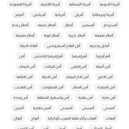
أمريكا الجنوبية
أمريكا الشمالية
أمريكا اللاتينية
أمريكا المفتوحة
أمريكا وبريطانيا
أمريكي
أمريكية
أمريكيين
أمزميز
أمستردام
أمسمرير
أمطار
أمطار خفيفة
أمطار رعدية
أمطار ضعيفة
أمطار غزيرة
أمطار قوية
أمطار متفرقة
أمكيل وحجيبة
أمل الفلاح السغروشني
أملاك الدولة
أمم أوروبا
أمم إفريقيا
أمم إفريقيا للناشئين
أمن
أمن أصيلة
أمن إقليمي
أمن البيانات
أمن البيضاء
أمن الخليج
أمن الدار البيضاء
أمن الدولة
أمن الطاقة
أمن العيايدة
أمن المطار
أمن المعلومات
أمن الملاعب
أمن تمارة
أمن طنجة
أمن واستقرار المنطقة
أمن وجدة
أمنستي
أمنسيتي
أمنيستي
أمنين مغاربة
أمنيين
أمهات
أمهات وآباء طلبة المغرب بأوكرانيا
أمواج
أموال
أموال الضرائب
أمول
أميان
أمير
أمير الكويت