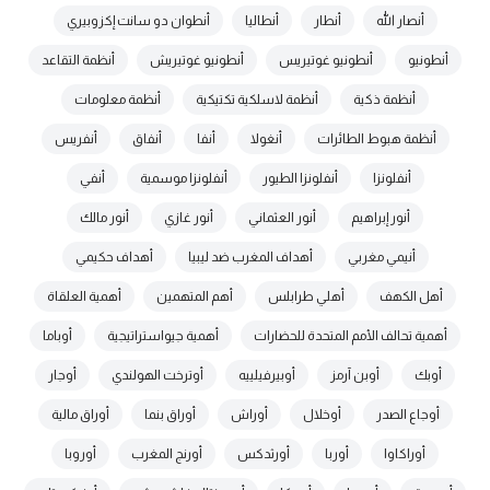
أنصار الله
أنطار
أنطاليا
أنطوان دو سانت إكزوبيري
أنطونيو
أنطونيو غوتيريس
أنطونيو غوتيريش
أنظمة التقاعد
أنظمة ذكية
أنظمة لاسلكية تكتيكية
أنظمة معلومات
أنظمة هبوط الطائرات
أنغولا
أنفا
أنفاق
أنفريس
أنفلونزا
أنفلونزا الطيور
أنفلونزا موسمية
أنفي
أنور إبراهيم
أنور العثماني
أنور غازي
أنور مالك
أنيمي مغربي
أهداف المغرب ضد ليبيا
أهداف حكيمي
أهل الكهف
أهلي طرابلس
أهم المتهمين
أهمية العلقاة
أهمية تحالف الأمم المتحدة للحضارات
أهمية جيواستراتيجية
أوباما
أوبك
أوبن آرمز
أوبيرفيلييه
أوترخت الهولندي
أوجار
أوجاع الصدر
أوخلال
أوراش
أوراق بنما
أوراق مالية
أوراكاوا
أوربا
أورثدكس
أورنج المغرب
أوروبا