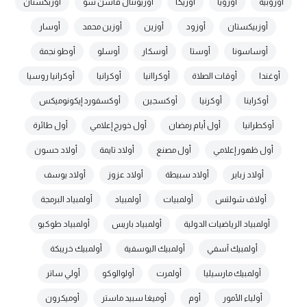
أوروبية
أورويا
أوريكا
أوريونتال فاشن شو
أوزبكستان
أوزبيكستان
أوزود
أوزين
أوزين محمد
أوسار
أوساسونا
أوستا
أوسكار
أوسلو
أوطو نجمة
أوغندا
أوقات الصلاة
أوكراانيا
أوكرانيا
أوكرانيا روسيا
أوكراينا
أوكرنيا
أوكسجين
أوكسفورد إيكونوميكس
أوكطرانيا
أول أيام رمضان
أول خورج إعلامي
أول طائرة
أول ظهور إعلامي
أول مصنع
أولاد تايمة
أولاد حسون
أولاد زباير
أولاد سبيطة
أولاد عزوز
أولاد يوسف
أولاف شولتس
أولمبيات
أولمبياد
أولمبياد البرمجة
أولمبياد الرياضيات الدولية
أولمبياد باريس
أولمبياد طوكيو
أولمبيك آسفي
أولمبيك اليوسفية
أولمبيك خريبكة
أولمبيك مارسيليا
أولمرت
أولوالوكو
أولي ساتر
أولياء الأمور
أوم
أوميغا سبيد ماستر
أوميكرون