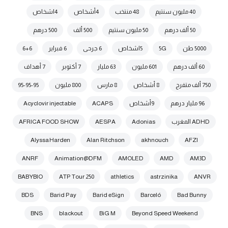
40 مليون سنتيم
48 منتخب
4أشخاص
4اشخاص
50 ألف درهم
50 مليون سنتيم
500 ألف
500 درهم
5000 طن
5G
5اشخاص
6 جرحى
6 فبراير
6+6
60 ألف درهم
601 مليون
63 مليار
7 أكتوبر
7 أهداف
750 ألف متفرج
8 أشخاص
8 مارس
800 مليون
95-95-95
96 مليار درهم
9أشخاص
ACAPS
Acyclovir injectable
ADHD المغرب
Adonias
AESPA
AFRICA FOOD SHOW
Alyssa Harden
Alan Ritchson
akhnouch
AFZI
ANRF
Animation@DFM
AMOLED
AMD
AM3D
BABYBIO
ATP Tour 250
athletics
astrzinika
ANVR
BDS
Barid Pay
Barid eSign
Barceló
Bad Bunny
BNS
blackout
BiG M
Beyond Speed Weekend