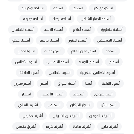
أسكو دي كارا
أسلاك
أسلحة
أسلحة أوكرانية
أسلحة الدمار الشامل
أسلحة بيضاء
أسلحة جديدة
أسلحة متطورة
أسماء أغلالو
أسماء الأسد
أسماء الأطفال
أسماء الخمليشي
أسماء المنور
أسماء جاسم
أسماء غلالو
أسمدة
أسوء مدن العالم
أسوء مدينة
أسوأ المدن
أسواق
أسواق الجملة
أسود الأأطلس
أسود الأطلس
أسود الأطلس المغربية
أسود الاطلس
أسود الخلافة
أسود القاعة
أسيا
أسية المواق
أسير
أسير محررر
أسير يهودي
أسيوط
أشبال الأطلس
أشجار
أشجار الأرز
أشجار الأركان
أشخاص
أشرف المالكي
أشرف بالمودن
أشرف بن الشرقي
أشرف حكيمي
أشرف داري
أشرف فائدة
أشرف كريم
أشرق حكيمي