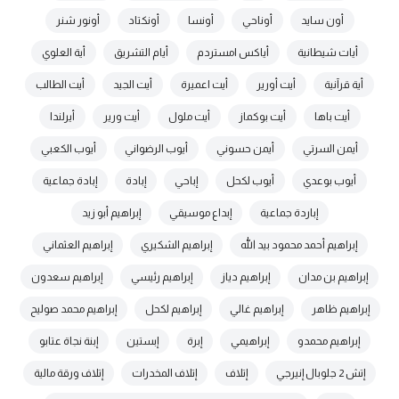
أون سايد
أوناحي
أونسا
أونكتاد
أونور شنر
أيات شيطانية
أياكس امستردم
أيام التشريق
أية العلوي
أية قرآنية
أيت أورير
أيت اعميرة
أيت الجيد
أيت الطالب
أيت باها
أيت بوكماز
أيت ملول
أيت ورير
أيرلندا
أيمن السرتي
أيمن حسوني
أيوب الرضواني
أيوب الكعبي
أيوب بوعدي
أيوب لكحل
إباحي
إبادة
إبادة جماعية
إباردة جماعية
إبداع موسيقي
إبراهيم أبو زيد
إبراهيم أحمد محمود بيد الله
إبراهيم الشكيري
إبراهيم العثماني
إبراهيم بن مدان
إبراهيم دياز
إبراهيم رئيسي
إبراهيم سعدون
إبراهيم ظاهر
إبراهيم غالي
إبراهيم لكحل
إبراهيم محمد صوليح
إبراهيم محمدو
إبراهيمي
إبرة
إبستين
إبنة نجاة عتابو
إتش 2 جلوبال إنيرجي
إتلاف
إتلاف المخدرات
إتلاف ورقة مالية