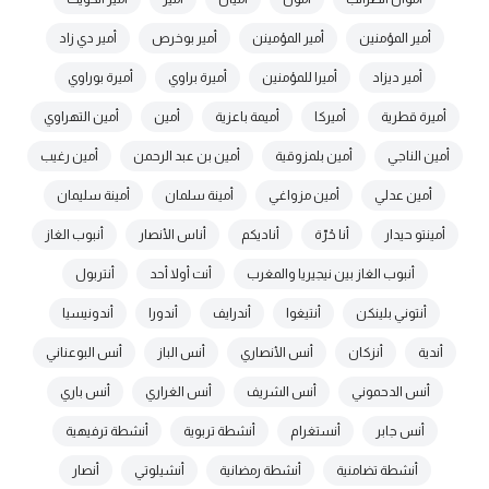
أمير المؤمنين
أمير المؤمينن
أمير بوخرص
أمير دي زاد
أمير ديزاد
أميرا للمؤمنين
أميرة براوي
أميرة بوراوي
أميرة قطرية
أميركا
أميمة باعزية
أمين
أمين التهراوي
أمين الناجي
أمين بلمزوقية
أمين بن عبد الرحمن
أمين رغيب
أمين عدلي
أمين مزواغي
أمينة سلمان
أمينة سليمان
أمينتو حيدار
أنا حُرّة
أناديكم
أناس الأنصار
أنبوب الغاز
أنبوب الغاز بين نيجيريا والمغرب
أنت أولا أحد
أنتربول
أنتوني بلينكن
أنتيغوا
أندرايف
أندورا
أندونيسيا
أندية
أنزكان
أنس الأنصاري
أنس الباز
أنس البوعناني
أنس الدحموني
أنس الشريف
أنس الغراري
أنس باري
أنس جابر
أنستغرام
أنشطة تربوية
أنشطة ترفيهية
أنشطة تضامنية
أنشطة رمضانية
أنشيلوتي
أنصار