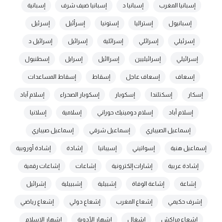
إسبانيا المغرب
إسبانيا د
إسبانيا ضيف شرف
إسبانية
إسبانيول
إستراليا
إستونيا
إسرأئيل
إسرئيل
إسرئيلي
إسرائلي
إسرائلية
إسرائيل
إسرائيل د
إسرائيلي
إسرائيليين
إسراائيل
إسرايل
إسطنبول
إسعاف
إسعاف عاجل
إسقاط
إسقاط المساعدات
إسكار
إسكتلندا
إسكوبار
إسكوبار الصحراء
إسلام آباد
إسلام أباد
إسلام دومينيك حوراني
إسلامية
إسلانيا
إسماعيل الصيباري
إسماعيل شرقي
إسماعيل صيباري
إسماعيل هنية
إسواتيني
إسيبانيا
إشادة
إشادة أوروبية
إشادة عربية
إشارات إلكترونية
إشاعات
إشاعات رقمية
إشاعة
إشاعة الوفاة
إشبيلية
إشبييلية
إشرائيل
إشرف حكيمي
إشعاع المغرب
إشعاع دولي
إشعاع رياضي
إشعاع مراكش
إشغال
إشهار الأدوية
إشهار الإسلام