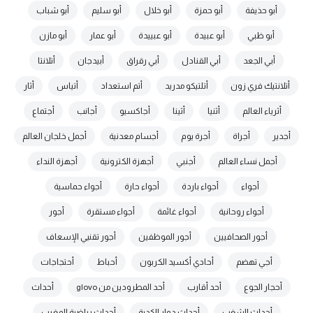
أبو حذيفة
أبو حمزة
أبو خلال
أبو سليم
أبو شباب
أبو ظبي
أبو عبيدة
أبو عبييدة
أبو عمار
أبو مازن
أبي الجعد
أبي القنادل
أبي رقراق
أبيدجان
أتلانتا
أتلانتيك فري زون
أتلتيكو مدريد
أتم استعداد
أتياس
أثار
أثرياء العالم
أثنيا
أثينا
أجاكسيو
أجانب
أجتماع
أجدير
أجراة
أجرة يوم
أجسام معدنية
أجمل خلجان العالم
أجمل نساء العالم
أجنبي
أجهزة الكترونية
أجهزة النداء
أجواء
أجواء باردة
أجواء حارة
أجواء حماسية
أجواء روحانية
أجواء غائمة
أجواء مستقرة
أجور
أجور الصحافيين
أجور الموظفين
أجور تقنيي الإسعاف
أجي تهضم
أحادي أكسيد الكربون
أحباط
أحتجاجات
أحجار الجوع
أحد أقارب
أحد المطرودين من glovo
أحداث
أحداث الشغب
أحداث دوار الكدية
أحداث رياضية المغرب