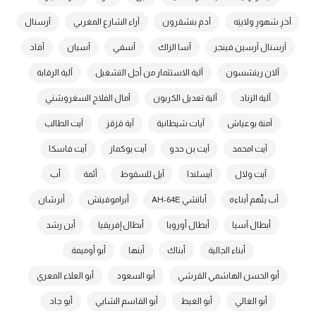
آخرِ شهورِ ولايتِه
آدم بنشقرون
آراء الشارع المغربي
آرسنال
آرسنال آرسين فينجر
آسا الزاك
آسفي
آسيان
آفاد
آلان ريتشسون
آلية الاستثمار من أجل التشغيل
آلية الرقابة
آلية الزناد
آلية تعديل الكربون
آمال الفلاح السغروشني
آمنة بوعياش
آيات شيطانية
آية قزقز
آيت الطالب
آيت امحمد
آيت بن حدو
آيت بوكماز
آيت فاسكا
آيت ولال
آيسلندا
آيل للسقوط
أئمة
أب
أب يتّهم أبناءه
أباتشي AH-64E
أبراموفيتش
أبرشان
أبطال آسيا
أبطال أوروبا
أبطال إفريقيا
أبن رشد
أبناء الجالية
أبناك
أبنها
أبو أوميمة
أبو الحسن الهاشمي القرشي
أبو السعود
أبو العلاء المعري
أبو الغالي
أبو الغيط
أبو القاسم الشابي
أبو جاد