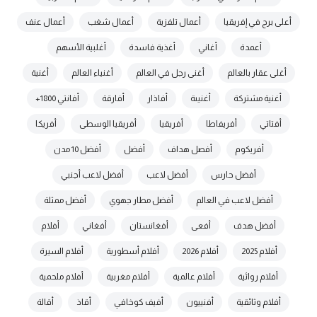
أعلى برج في إفريقيا
أعمال تلفزية
أعمال شغب
أعمال عنف
أعمدة
أغاني
أغذية فاسدة
أغلبية الأسهم
أغلى عقار بالعالم
أغنى رجل في العالم
أغنياء العالم
أغنية
أغنية مشتركة
أغنيىة
أفاذار
أفارقة
أفانتي 1800+
أفتاتي
أفريفاطا
أفريقيا
أفريقيا الوسطى
أفريكا
أفريكوم
أفصل هداف
أفضل
أفضل 10 مدن
أفضل حارس
أفضل لاعب
أفضل لاعب أجنبي
أفضل لاعب في العالم
أفضل مطار جهوي
أفضل ممثلة
أفضل هدف
أفعى
أفغانستان
أفغاني
أفلام
أفلام 2025
أفلام 2026
أفلام أسطورية
أفلام السيرة
أفلام روائية
أفلام عالمية
أفلام مغربية
أفلام ملحمية
أفلام وثائقية
أفنييون
أفيف كوخافي
أقاذ
أقالة