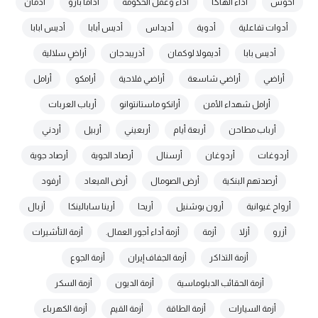
أخوش
أداء الهاكا
أداء وعمل الحكومة
أداما بارو
أدمان
أدوات تفاعلية
أدوية
أديداس
أديس أبابا
أديس ابابا
أديس بابا
أديمولا لوكمان
أذريبدجان
أراضٍ سلالية
أراضي
أراضي شاسعة
أراضي فلاحية
أرامكو
أرامل
أرامل شهداء الأمن
أرانكو ماستانتوانو
أرباب العربات
أرباب مطاحن
أربعة أيام
أربعيني
أربيل
أردني
أردوغات
أردوغان
أرسنال
أرصاد الجوية
أرصاد جوية
أرصدتهم البنكية
أرض الصومال
أرض الميعاد
أرفود
أرواح غيوانية
أرون بوشنيل
أريحا
أرينا سابالينكا
أزبال
أزرو
أزلا
أزمة
أزمة أداء أجور العمال.
أزمة التأشيرات
أزمة التذاكر
أزمة الجفاف إيران
أزمة الجوع
أزمة الحقائب الدبلوماسية
أزمة الديون
أزمة السكر
أزمة السيارات
أزمة الطاقة
أزمة القيم
أزمة الكهرباء