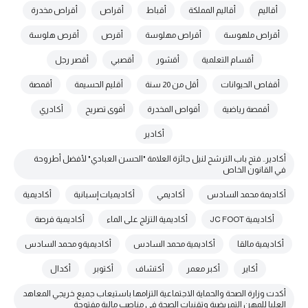
أقاليم
أقاليم المملكة
أقباط
أقراص
أقراص مخدرة
أقراص ملهوسة
أقراص مهلوسة
أقرص
أقرص هلوسة
أقسام التعلمية
أقشور
أقصبي
أقصر رجل
أقفاص الحيوانات
أقل من 20 سنة
أقليم الحسيمة
أقمصة
أقمصة رياضية
أقواص المخدرة
أقوى تصريح
أكادري
أكادير
أكادير.. فتح باب الترشح لنيل جائزة العلامة "الحسن العبادي" لأفضل أطروحة
في القانون الخاص
أكاديمة محمد السادس
أكاديمي
أكاديميات إسبانية
أكاديمية
أكاديمية JC FOOT
أكاديمية التزلج على الماء
أكاديمية فرصة
أكاديمية مالقا
أكاديمية محمد السادس
أكاديميةو محمد السادس
أكاير
أكبر معمر
أكتشاف
أكتوبر
أكدال
أكدت وزارة الصحة والحماية الاجتماعية التزامها باستيعاب جميع خريجي المعاهد
العليا للمهن التمريضية وتقنيات الصحة في مناصب مالية مفتوحة