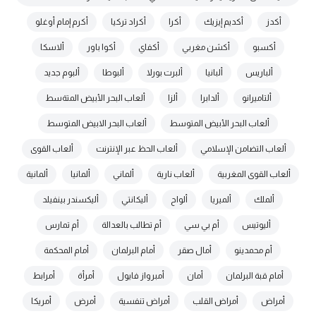
أكدز
أكديم إيزيك
أكرا
أكراد تركيا
أكرم إمام أوغلو
أكسبو
أكشن مغربي
أكفاي
أكوا باور
ألاسكا
ألباريس
ألبانيا
ألبرت بورلا
ألبوطا
ألبوم جديد
ألتاميرانو
ألدابرا
ألزا
ألعاب البحر الأبيض المتةسط
ألعاب البحر الأبيض المتوسط
ألعاب البحر الابيض المتوسط
ألعاب التضامن الإسلامي
ألعاب الحظ عبر الإنترنت
ألعاب القوى
ألعاب القوى المغربية
ألعاب نارية
ألماني
ألمانيا
ألمانية
ألملك
ألميريا
ألواح
أليكانتي
أليكسندر بينفيلد
أليوتيس
أم بي سي
أم تطالب بالعدالة
أم تمارس
أم محمدينو
أمال صقر
أمام البرلمان
أمام المحكمة
أمام قبة البرلمان
أمان
أمبرواز فايول
أمرأة
أمرابط
أمراض
أمراض القلب
أمراض تنفسية
أمرض
أمريكا