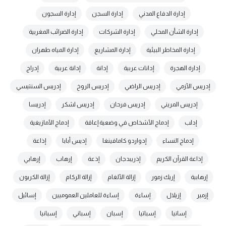
إدارة الدفاع المدني
إدارة السجن
إدارة السجون
إدارة الشأن المحلي
إدارة الشركات
إدارة الضرائب المغربية
إدارة المخاطر البيئية
إدارة المشاريع
إدارة المياه طهران
إدارة الهجرة
إدانات عربية
إدانة
إدانة عربية
إدراج
إدريس الأزمي
إدريس الراضي
إدريس الروخ
إدريس السنتيسي
إدريس المريني
إدريس فرحان
إدريس لشكر
إدريسا
إدلب
إدماج الأشخاص في وضعية إعاقة
إدماج الأمازيغية
إدماج النساء
إدواردو كامافينغا
إديس أبابا
إذاعة
إذاعة القرآن الكريم
إذريبدجان
إذعة
إرهاب
إرهابي
إرهابية
إريك زمور
إزالة الألغام
إزالة الركام
إزالة الكربون
إزمير
إزيلال
إساءة
إساءة للعاملين العموميين
إسائيل
إسانيا
إسباتيا
إسبان
إسباني
إسبانيا