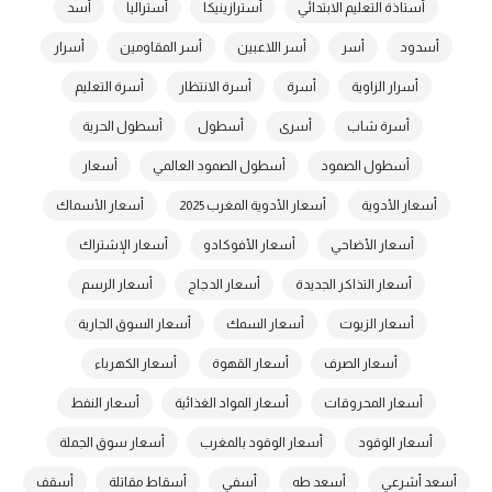
أستاذة التعليم الابتدائي
أسترازينيكا
أستراليا
أسد
أسدود
أسر
أسر اللاعبين
أسر المقاومين
أسرار
أسرار الزاوية
أسرة
أسرة الانتظار
أسرة التعليم
أسرة شاب
أسرى
أسطول
أسطول الحرية
أسطول الصمود
أسطول الصمود العالمي
أسعار
أسعار الأدوية
أسعار الأدوية المغرب 2025
أسعار الأسماك
أسعار الأضاحي
أسعار الأفوكادو
أسعار الإشتراك
أسعار التذاكر الجديدة
أسعار الدجاج
أسعار الرسم
أسعار الزيوت
أسعار السمك
أسعار السوق الجارية
أسعار الصرف
أسعار القهوة
أسعار الكهرباء
أسعار المحروقات
أسعار المواد الغذائية
أسعار النفط
أسعار الوقود
أسعار الوقود بالمغرب
أسعار سوق الجملة
أسعد أشرعي
أسعد طه
أسفي
أسقاط مقاتلة
أسقف