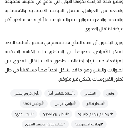
وتتميز هذه الدراسة بكونها الأولى التي تدمج في تحليلها مجموعة
واسعة من العوامل، تشمل الجوانب الاجتماعية والاقتصادية
والمناخية والجغرافية والزراعية والبيولوجية، ما أتاح تحديد مناطق أكثر
عرضة لانتقال العدوى.
ويرى الباحثون أن هذه النتائج قد تسهم في تحسين أنظمة الرصد
المبكر للأمراض، خصوصاً في المناطق ذات الكثافة السكانية
المرتفعة، حيث تزداد احتمالات ظهور حالات انتقال العدوى بين
الحيوانات والبشر، وهو ما قد يشكل تحدياً صحياً مستقبلياً في حال
تطور الفيروسات بشكل غير متوقع.
ـونس
_العثماني
: أستاذ يتقاضى أجراً
.أول خروج إعلامي
"أسعار تذاكر"
"أغراس أغراس"
"أليوتيس 2025"
"أمريكا دي ريو دي جانيرو"
"التنقل بين المدن"
"الربط الجوي"
"الرحلات الأسبوعية"
"انتخاب مولاي يوسف العلوي