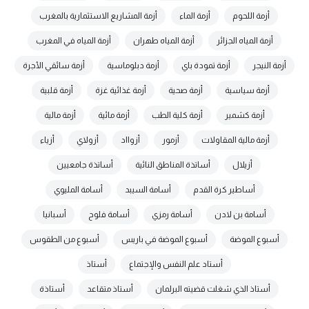
أزمة اللحوم
أزمة الماء
أزمة المشاريع الاستثمارية بالمغرب
أزمة المياه الجزائر
أزمة المياه طهران
أزمة المياه في المغرب
أزمة النيجر
أزمة تمودة باي
أزمة دبلوماسية
أزمة سائقي الأجرة
أزمة سياسية
أزمة صحية
أزمة غذائية غزة
أزمة قلبية
أزمة كشمير
أزمة كلية الطب
أزمة مائية
أزمة مالية
أزمة مالية المقاولات
أزمور
أزوااد
أزولاي
أزياء
أزيلال
أساتذة المناطق النائية
أساتذة جامعيين
أساطير كرة القدم
أسامة السيبد
أسامة المليوي
أسامة بن لادن
أسامة رمزي
أسامة فلوح
أسبانيا
أسبوع الموضة
أسبوع الموضة في باريس
أسبوع من الطقوس
أستاد علم النفس والإجتماع
أستاذ
أستاذ الذي شغلت قضيته البرلمان
أستاذ متقاعد
أستاذة