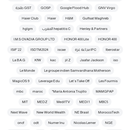
GNV Virgo
Google Flood Hub
GOSP
GST طنجة
Haier Club
Haier
H&M
Gulfsat Maghreb
Henley & Partners
hepatitis C المغرب
hglgm
I.M.S OVADIA GROUP LTD
HONOR 400 Lite
HONOR 400
Iberostar
IPC مجاعة غزة
iscae
ISDTM2024
ISIF’22
La B.A.G
KfW
kac
jil Z
Jaafar Jackson
iso
Le Monde
Le groupe indien Samvardhana Motherson
MagicOS 9
Leverage Edu
Let’s Take Off
Les Fourmis
mbc
maroc
María Antonia Trujillo"
MAMGPAP
MIT
MEDZ
Medi1TV
MEDI 1
MBC5
Next Wave
New World Wealth
NE Brasil
MoroccoTech
oncf
odt
Numer Inu
Nicolas Lerner
NGE