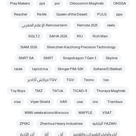
Play Makers
pjd
pcr
Orbocomm Maghreb
ONSSA
Reacher
Re.life
Queen of the Desert
PULS
pps
reels
Remote 2025
Remove term: الإعلام المغربي
SGLT2
SAHA 2026
RIU
Rich Man
SIAM 2026
Shenzhen Kaizhong Precision Technology
SNRT SA
SNRT
Snapdragon 7 Gen 3
Skyline
talak
tajnid.ma
Stinger FIM-92K
Sofiane El Bakkali
tas
Tecno
TGV
TGV مراكش أكادير
Toy Boys
TMZ
TikTok
TICAD-9
Thuraya Maghreb
visa
Viper Shield
VAR
usa
ùrs
Trambus
WWII celebrations Morocco
WAFFLE
VSAT
YAZAKI اليابانية
Zhenhua Heavy Industries
ZPMC
آباء وأولياء التلميذات والتلاميذ
آبل
آثار
آخر الأخبار