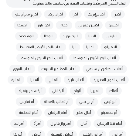
العليا للمهن التمريضية وتقنيات الصحة في مناصب مالية مفتوحة
أكدز
أكديم إيزيك
أكرا
أكراد تركيا
أكرم إمام أوغلو
أكسبو
أكشن مغربي
أكفاي
أكوا باور
ألاسكا
ألباريس
ألبانيا
ألبرت بورلا
ألبوطا
ألبوم جديد
ألتاميرانو
ألدابرا
ألزا
ألعاب البحر الأبيض المتةسط
ألعاب البحر الأبيض المتوسط
ألعاب البحر الابيض المتوسط
ألعاب التضامن الإسلامي
ألعاب الحظ عبر الإنترنت
ألعاب القوى
ألعاب القوى المغربية
ألعاب نارية
ألماني
ألمانيا
ألمانية
ألملك
ألميريا
ألواح
أليكانتي
أليكسندر بينفيلد
أليوتيس
أم بي سي
أم تطالب بالعدالة
أم تمارس
أم محمدينو
أمال صقر
أمام البرلمان
أمام المحكمة
أمام قبة البرلمان
أمان
أمبرواز فايول
أمرأة
أمرابط
أمراض
أمراض القلب
أمراض تنفسية
أمرض
أمريكا