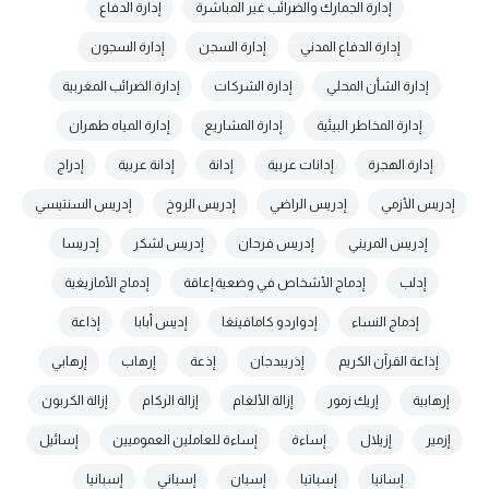
إدارة الجمارك والضرائب غير المباشرة
إدارة الدفاع
إدارة الدفاع المدني
إدارة السجن
إدارة السجون
إدارة الشأن المحلي
إدارة الشركات
إدارة الضرائب المغربية
إدارة المخاطر البيئية
إدارة المشاريع
إدارة المياه طهران
إدارة الهجرة
إدانات عربية
إدانة
إدانة عربية
إدراج
إدريس الأزمي
إدريس الراضي
إدريس الروخ
إدريس السنتيسي
إدريس المريني
إدريس فرحان
إدريس لشكر
إدريسا
إدلب
إدماج الأشخاص في وضعية إعاقة
إدماج الأمازيغية
إدماج النساء
إدواردو كامافينغا
إديس أبابا
إذاعة
إذاعة القرآن الكريم
إذريبدجان
إذعة
إرهاب
إرهابي
إرهابية
إريك زمور
إزالة الألغام
إزالة الركام
إزالة الكربون
إزمير
إزيلال
إساءة
إساءة للعاملين العموميين
إسائيل
إسانيا
إسباتيا
إسبان
إسباني
إسبانيا