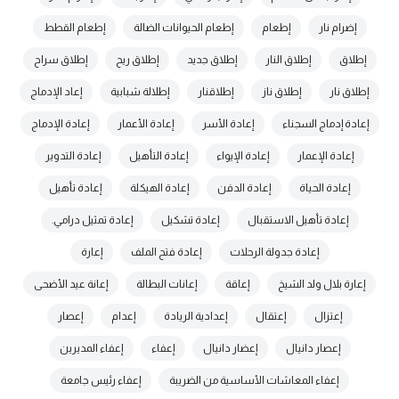
إضرام نار
إطعام
إطعام الحيوانات الضالة
إطعام القطط
إطلاق
إطلاق النار
إطلاق جديد
إطلاق ريح
إطلاق سراح
إطلاق نار
إطلاق ناز
إطلاقنار
إطلالة شبابية
إعاد الإدماج
إعادة إدماج السجناء
إعادة الأسر
إعادة الأعمار
إعادة الإدماج
إعادة الإعمار
إعادة الإيواء
إعادة التأهيل
إعادة التدوير
إعادة الحياة
إعادة الدفن
إعادة الهيكلة
إعادة تأهيل
إعادة تأهيل الاستقبال
إعادة تشكيل
إعادة تمثيل درامي.
إعادة جدولة الرحلات
إعادة فتح الملف
إعارة
إعارة بلال ولد الشيخ
إعاقة
إعانات البطالة
إعانة عيد الأضحى
إعتزال
إعتقال
إعدادية الريادة
إعدام
إعصار
إعصار دانيال
إعضار دانيال
إعفاء
إعفاء المديرين
إعفاء المعاشات الأساسية من الضريبة
إعفاء رئيس جامعة