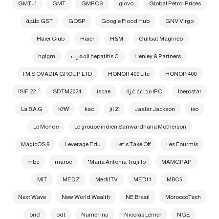
GMT+1
GMT
GMPCS
glovo
Global Petrol Prices
GNV Virgo
Google Flood Hub
GOSP
GST طنجة
Haier Club
Haier
H&M
Gulfsat Maghreb
Henley & Partners
hepatitis C المغرب
hglgm
I.M.S OVADIA GROUP LTD
HONOR 400 Lite
HONOR 400
Iberostar
IPC مجاعة غزة
iscae
ISDTM2024
ISIF’22
La B.A.G
KfW
kac
jil Z
Jaafar Jackson
iso
Le Monde
Le groupe indien Samvardhana Motherson
MagicOS 9
Leverage Edu
Let’s Take Off
Les Fourmis
mbc
maroc
María Antonia Trujillo"
MAMGPAP
MIT
MEDZ
Medi1TV
MEDI 1
MBC5
Next Wave
New World Wealth
NE Brasil
MoroccoTech
oncf
odt
Numer Inu
Nicolas Lerner
NGE