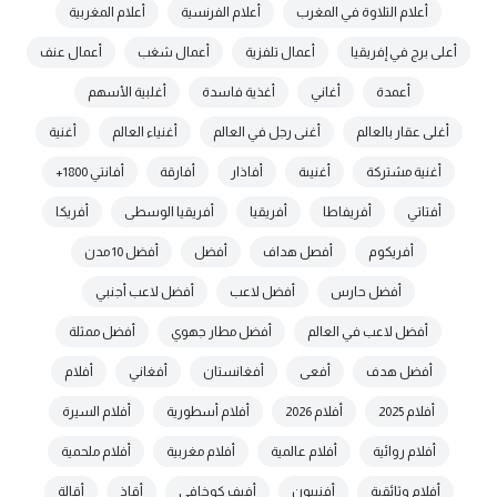
أعلام التلاوة في المغرب
أعلام الفرنسية
أعلام المغربية
أعلى برج في إفريقيا
أعمال تلفزية
أعمال شغب
أعمال عنف
أعمدة
أغاني
أغذية فاسدة
أغلبية الأسهم
أغلى عقار بالعالم
أغنى رجل في العالم
أغنياء العالم
أغنية
أغنية مشتركة
أغنيىة
أفاذار
أفارقة
أفانتي 1800+
أفتاتي
أفريفاطا
أفريقيا
أفريقيا الوسطى
أفريكا
أفريكوم
أفصل هداف
أفضل
أفضل 10 مدن
أفضل حارس
أفضل لاعب
أفضل لاعب أجنبي
أفضل لاعب في العالم
أفضل مطار جهوي
أفضل ممثلة
أفضل هدف
أفعى
أفغانستان
أفغاني
أفلام
أفلام 2025
أفلام 2026
أفلام أسطورية
أفلام السيرة
أفلام روائية
أفلام عالمية
أفلام مغربية
أفلام ملحمية
أفلام وثائقية
أفنييون
أفيف كوخافي
أقاذ
أقالة