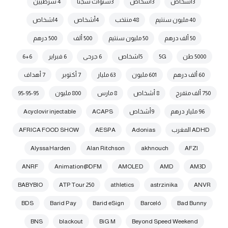
3أشخاص
3اشخاص
3سنوات سجنا
4 شرطيين
40 مليون سنتيم
48 منتخب
4أشخاص
4اشخاص
50 ألف درهم
50 مليون سنتيم
500 ألف
500 درهم
5000 طن
5G
5اشخاص
6 جرحى
6 فبراير
6+6
60 ألف درهم
601 مليون
63 مليار
7 أكتوبر
7 أهداف
750 ألف متفرج
8 أشخاص
8 مارس
800 مليون
95-95-95
96 مليار درهم
9أشخاص
ACAPS
Acyclovir injectable
ADHD المغرب
Adonias
AESPA
AFRICA FOOD SHOW
Alyssa Harden
Alan Ritchson
akhnouch
AFZI
ANRF
Animation@DFM
AMOLED
AMD
AM3D
BABYBIO
ATP Tour 250
athletics
astrzinika
ANVR
BDS
Barid Pay
Barid eSign
Barceló
Bad Bunny
BNS
blackout
BiG M
Beyond Speed Weekend