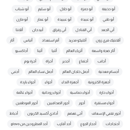
أبو حذيفة
أبو حمزة
أبو خلال
أبو سليم
أبو شباب
أبو ظبي
أبو عبيدة
أبو عبييدة
أبو عمار
أبو مازن
أبي الجعد
أبي القنادل
أبي رقراق
أبيدجان
أتلانتا
أتلانتيك فري زون
أتلتيكو مدريد
أتم استعداد
أتياس
أثار
أثار ضجة واسعة
أثرياء العالم
أثنيا
أثينا
أجاكسيو
أجانب
أجتماع
أجدير
أجراة
أجرة يوم
أجسام معدنية
أجمل خلجان العالم
أجمل نساء العالم
أجنبي
أجهزة الكترونية
أجهزة النداء
أجواء
أجواء باردة
أجواء حارة
أجواء حماسية
أجواء روحانية
أجواء غائمة
أجواء مستقرة
أجور
أجور الصحافيين
أجور الموظفين
أجور تقنيي الإسعاف
أجي تهضم
أحادي أكسيد الكربون
أحباط
أحتجاجات
أحجار الجوع
أحد أقارب
أحد المطرودين من glovo