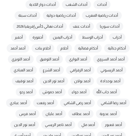
أحداث
أحداث الشغب
أحداث دوار الكدية
أحداث رياضية المغرب
أحداث رياضية دولية
أحداث سبتة
أحداث سوريا
أحداث عنف
أحداث نهائي كأس إفريقيا 2026
أحزاب
أحزاب الوسط
أحزاب اليمين
أحفورة
أحفير
أحكام جنائية
أحكام قضائية
أحلام
أحلام بنات
أحمد أحمد
أحمد أحمد السروي
أحمد البواري
أحمد التوفيق
أحمد التويزي
أحمد الريسوني
أحمد الزفزافي
أحمد الشرع
أحمد العبادي
أحمد بوحدادة
أحمد بولان
أحمد تور الدين
أحمد توقيف
أحمد جاب الله
أحمد جواء
أحمد حموش
أحمد رحو
أحمد رضا الشامي
أحمد رضى الشامي
أحمد رفعت
أحمد عبادي
أحمد عدوية
أحمد عطاف
أحمد عليان
أحمد فرس
أحمد قعبور
أحمد مكي
أحمد ناصر الريسي
أحمد نور الدين
أحمد نور اليدن
أحمد نورالدين
أحمد ولد يحيى
أحمدأوسار