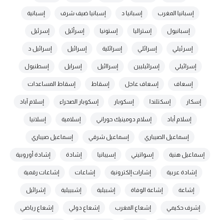
إسبانيا المغرب
إسبانيا د
إسبانيا ضيف شرف
إسبانية
إسبانيول
إستراليا
إستونيا
إسرأئيل
إسرئيل
إسرئيلي
إسرائلي
إسرائلية
إسرائيل
إسرائيل د
إسرائيلي
إسرائيليين
إسراائيل
إسرايل
إسطنبول
إسعاف
إسعاف عاجل
إسقاط
إسقاط المساعدات
إسكار
إسكتلندا
إسكوبار
إسكوبار الصحراء
إسلام آباد
إسلام أباد
إسلام دومينيك حوراني
إسلامية
إسلانيا
إسماعيل الصيباري
إسماعيل شرقي
إسماعيل صيباري
إسماعيل هنية
إسواتيني
إسيبانيا
إشادة
إشادة أوروبية
إشادة عربية
إشارات إلكترونية
إشاعات
إشاعات رقمية
إشاعة
إشاعة الوفاة
إشبيلية
إشبييلية
إشرائيل
إشرف حكيمي
إشعاع المغرب
إشعاع دولي
إشعاع رياضي