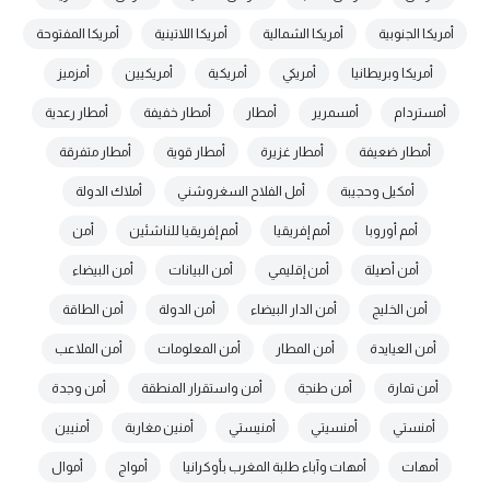
أمريكا الجنوبية
أمريكا الشمالية
أمريكا اللاتينية
أمريكا المفتوحة
أمريكا وبريطانيا
أمريكي
أمريكية
أمريكيين
أمزميز
أمستردام
أمسمرير
أمطار
أمطار خفيفة
أمطار رعدية
أمطار ضعيفة
أمطار غزيرة
أمطار قوية
أمطار متفرقة
أمكيل وحجيبة
أمل الفلاح السغروشني
أملاك الدولة
أمم أوروبا
أمم إفريقيا
أمم إفريقيا للناشئين
أمن
أمن أصيلة
أمن إقليمي
أمن البيانات
أمن البيضاء
أمن الخليج
أمن الدار البيضاء
أمن الدولة
أمن الطاقة
أمن العيايدة
أمن المطار
أمن المعلومات
أمن الملاعب
أمن تمارة
أمن طنجة
أمن واستقرار المنطقة
أمن وجدة
أمنستي
أمنسيتي
أمنيستي
أمنين مغاربة
أمنيين
أمهات
أمهات وآباء طلبة المغرب بأوكرانيا
أمواج
أموال