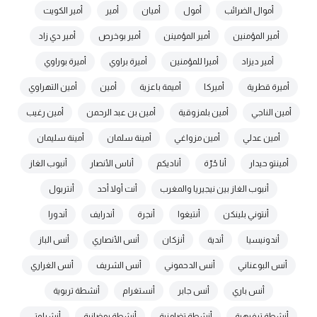
أموال الضرائب
أمول
أميان
أمير
أمير الكويت
أمير المؤمنين
أمير المؤمينن
أمير بوخرص
أمير دي زاد
أمير ديزاد
أميرا للمؤمنين
أميرة براوي
أميرة بوراوي
أميرة قطرية
أميركا
أميمة باعزية
أمين
أمين التهراوي
أمين الناجي
أمين بلمزوقية
أمين بن عبد الرحمن
أمين رغيب
أمين عدلي
أمين مزواغي
أمينة سلمان
أمينة سليمان
أمينتو حيدار
أنا حُرّة
أناديكم
أناس الأنصار
أنبوب الغاز
أنبوب الغاز بين نيجيريا والمغرب
أنت أولا أحد
أنتربول
أنتوني بلينكن
أنتيغوا
أنجرة
أندرايف
أندورا
أندونيسيا
أندية
أنزكان
أنس الأنصاري
أنس الباز
أنس البوعناني
أنس الدحموني
أنس الشريف
أنس الغراري
أنس باري
أنس جابر
أنستغرام
أنشطة تربوية
أنشطة ترفيهية
أنشطة تضامنية
أنشطة رمضانية
أنشيلوتي