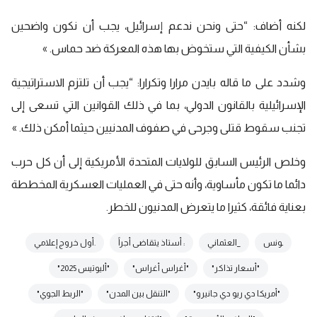
لكنه أضاف: “حتى ونحن ندعم إسرائيل، يجب أن نكون واضحين
بشأن الكيفية التي ستخوض بها هذه المعركة ضد حماس. »
وشدد على ما قاله بايدن مرارا وتكرارا: “يجب أن تلتزم الاستراتيجية
الإسرائيلية بالقانون الدولي، بما في ذلك القوانين التي تسعى إلى
تجنب سقوط قتلى وجرحى في صفوف المدنيين حيثما أمكن ذلك. »
وخلص الرئيس السابق للولايات المتحدة الأمريكية إلى أن كل حرب
دائما ما تكون مأساوية، وأنه حتى في العمليات العسكرية المخططة
بعناية فائقة، كثيرا ما يتعرض المدنيون للخطر.
ـونس
_العثماني
: أستاذ يتقاضى أجراً
.أول خروج إعلامي
"أسعار تذاكر"
"أغراس أغراس"
"أليوتيس 2025"
"أمريكا دي ريو دي جانيرو"
"التنقل بين المدن"
"الربط الجوي"