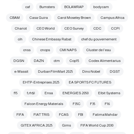
caf
Bumsters
BOLAWRAP
bodycam
CBAM
Casa Guira
Carol Moseley Brown
Campus Africa
Chariot
CEO World
CEO Survey
CDC
CCPI
cih
Chinese Embassy Rabat
chef du gouvernement
cnss
cnops
CMI NAPS
Cluster de l’eau
DGSN
DAZN
ctm
Cop15
Codex Alimentarius
e-Wassit
Durban FilmMart 2025
Dino Nobel
DGST
EHTP-Entreprises 2025
EA SPORTS FC FUTURES
f15
f;rh$l
Ensa
ENERGIES 2050
Elbit Systems
Falcon Energy Materials
F35C
F35
F16
FIFA
FIAT TRIS
FCAS
FBI
Fatima Mahdar
GITEX AFRICA 2025
Gims
FIFA World Cup 2030