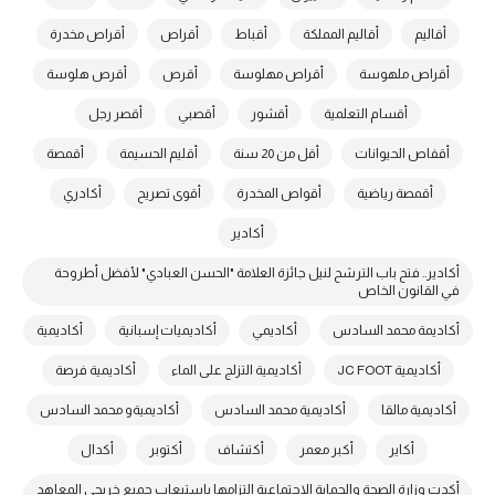
أقاليم
أقاليم المملكة
أقباط
أقراص
أقراص مخدرة
أقراص ملهوسة
أقراص مهلوسة
أقرص
أقرص هلوسة
أقسام التعلمية
أقشور
أقصبي
أقصر رجل
أقفاص الحيوانات
أقل من 20 سنة
أقليم الحسيمة
أقمصة
أقمصة رياضية
أقواص المخدرة
أقوى تصريح
أكادري
أكادير
أكادير.. فتح باب الترشح لنيل جائزة العلامة "الحسن العبادي" لأفضل أطروحة
في القانون الخاص
أكاديمة محمد السادس
أكاديمي
أكاديميات إسبانية
أكاديمية
أكاديمية JC FOOT
أكاديمية التزلج على الماء
أكاديمية فرصة
أكاديمية مالقا
أكاديمية محمد السادس
أكاديميةو محمد السادس
أكاير
أكبر معمر
أكتشاف
أكتوبر
أكدال
أكدت وزارة الصحة والحماية الاجتماعية التزامها باستيعاب جميع خريجي المعاهد