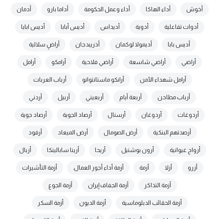
أخوش
أداء الهاكا
أداء وعمل الحكومة
أداما بارو
أدمان
أدوات تفاعلية
أدوية
أديداس
أديس أبابا
أديس ابابا
أديس بابا
أديمولا لوكمان
أذريبدجان
أراضٍ سلالية
أراضي
أراضي شاسعة
أراضي فلاحية
أرامكو
أرامل
أرامل شهداء الأمن
أرانكو ماستانتوانو
أرباب العربات
أرباب مطاحن
أربعة أيام
أربعيني
أربيل
أردني
أردوغات
أردوغان
أرسنال
أرصاد الجوية
أرصاد جوية
أرصدتهم البنكية
أرض الصومال
أرض الميعاد
أرفود
أرواح غيوانية
أرون بوشنيل
أريحا
أرينا سابالينكا
أزبال
أزرو
أزلا
أزمة
أزمة أداء أجور العمال.
أزمة التأشيرات
أزمة التذاكر
أزمة الجفاف إيران
أزمة الجوع
أزمة الحقائب الدبلوماسية
أزمة الديون
أزمة السكر