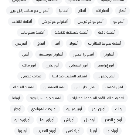
أنصار
أنصار الله
أنطار
أنطاليا
أنطوان دو سانت إكزوبيري
أنطونيو
أنطونيو غوتيريس
أنطونيو غوتيريش
أنظمة التقاعد
أنظمة ذكية
أنظمة لاسلكية تكتيكية
أنظمة معلومات
أنظمة هبوط الطائرات
أنغولا
أنفا
أنفاق
أنفريس
أنفلونزا
أنفلونزا الطيور
أنفلونزا موسمية
أنفي
أنور إبراهيم
أنور العثماني
أنور غازي
أنور مالك
أنيمي مغربي
أهداف المغرب ضد ليبيا
أهداف حكيمي
أهل الكهف
أهلي طرابلس
أهم المتهمين
أهمية العلقاة
أهمية تحالف الأمم المتحدة للحضارات
أهمية جيواستراتيجية
أوباما
أوبك
أوبن آرمز
أوبيرفيلييه
أوترخت الهولندي
أوجار
أوجاع الصدر
أوخلال
أوراش
أوراق بنما
أوراق مالية
أوراكاوا
أوربا
أورثدكس
أورنج المغرب
أوروبا