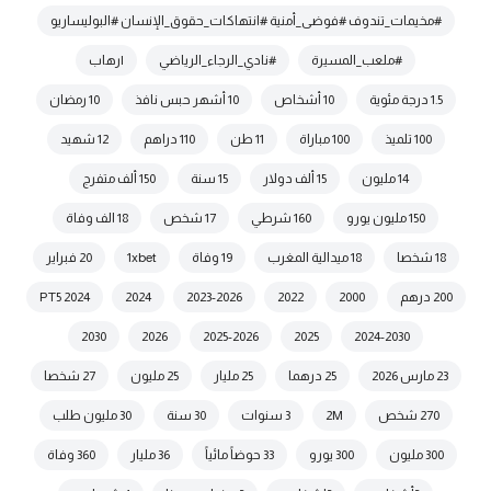
#مخيمات_تندوف #فوضى_أمنية #انتهاكات_حقوق_الإنسان #البوليساريو
#ملعب_المسيرة
#نادي_الرجاء_الرياضي
|رهاب
1.5 درجة مئوية
10 أشخاص
10 أشهر حبس نافذ
10 رمضان
100 تلميذ
100 مباراة
11 طن
110 دراهم
12 شهيد
14 مليون
15 ألف دولار
15 سنة
150 ألف متفرج
150 مليون يورو
160 شرطي
17 شخص
18 الف وفاة
18 شخصا
18 ميدالية المغرب
19 وفاة
1xbet
20 فبراير
200 درهم
2000
2022
2023-2026
2024
2024 PT5
2030
2026
2025-2026
2025
2024-2030
23 مارس 2026
25 درهما
25 مليار
25 مليون
27 شخصا
270 شخص
2M
3 سنوات
30 سنة
30 مليون طلب
300 مليون
300 يورو
33 حوضاً مائياً
36 مليار
360 وفاة