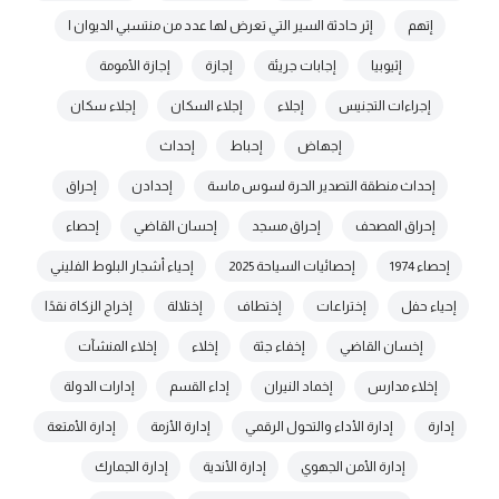
إتهم
إثر حادثة السير التي تعرض لها عدد من منتسبي الديوان ا
إثيوبيا
إجابات جريئة
إجازة
إجازة الأمومة
إجراءات التجنيس
إجلاء
إجلاء السكان
إجلاء سكان
إجهاض
إحباط
إحداث
إحداث منطقة التصدير الحرة لسوس ماسة
إحدادن
إحراق
إحراق المصحف
إحراق مسجد
إحسان القاضي
إحصاء
إحصاء 1974
إحصائيات السياحة 2025
إحياء أشجار البلوط الفليني
إحياء حفل
إختراعات
إختطاف
إختلالة
إخراج الزكاة نقدًا
إخسان القاضي
إخفاء جثة
إخلاء
إخلاء المنشآت
إخلاء مدارس
إخماد النيران
إداء القسم
إدارات الدولة
إدارة
إدارة الأداء والتحول الرقمي
إدارة الأزمة
إدارة الأمتعة
إدارة الأمن الجهوي
إدارة الأندية
إدارة الجمارك