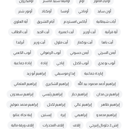
أولياء الأمور
أوم
أوميغا سبيد ماستر
أوميكرون
أون سايد
أوناحي
أونسا
أونكتاد
أونور شنر
أيات شيطانية
أياكس امستردم
أيام التشريق
أية العلوي
أية قرآنية
أيت أورير
أيت اعميرة
أيت الجيد
أيت الطالب
أيت باها
أيت بوكماز
أيت ملول
أيت ورير
أيرلندا
أيمن السرتي
أيمن حسوني
أيوب الرضواني
أيوب الكعبي
أيوب بوعدي
أيوب لكحل
إباحي
إبادة
إبادة جماعية
إباردة جماعية
إبداع موسيقي
إبراهيم أبو زيد
إبراهيم أحمد محمود بيد الله
إبراهيم الشكيري
إبراهيم العثماني
إبراهيم بن مدان
إبراهيم دياز
إبراهيم رئيسي
إبراهيم سعدون
إبراهيم ظاهر
إبراهيم غالي
إبراهيم لكحل
إبراهيم محمد صوليح
إبراهيم محمدو
إبراهيمي
إبرة
إبستين
إبنة نجاة عتابو
إتش 2 جلوبال إنيرجي
إتلاف
إتلاف المخدرات
إتلاف ورقة مالية