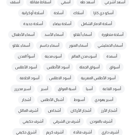
أسعد أشرعي
أسعد طه
أسفي
أسقاط مقاتلة
أسقف
أسكو دي كارا
أسلاك
أسلحة
أسلحة أوكرانية
أسلحة الدمار الشامل
أسلحة بيضاء
أسلحة جديدة
أسلحة متطورة
أسماء أغلالو
أسماء الأسد
أسماء الأطفال
أسماء الخمليشي
أسماء المنور
أسماء جاسم
أسماء غلالو
أسمدة
أسوء مدن العالم
أسوء مدينة
أسوأ المدن
أسواق
أسواق الجملة
أسود الأأطلس
أسود الأطلس
أسود الأطلس المغربية
أسود الاطلس
أسود الخلافة
أسود القاعة
أسيا
أسية المواق
أسير
أسير محررر
أسير يهودي
أسيوط
أشبال الأطلس
أشجار
أشجار الأرز
أشجار الأركان
أشخاص
أشرف المالكي
أشرف بالمودن
أشرف بن الشرقي
أشرف حكيمي
أشرف داري
أشرف فائدة
أشرف كريم
أشرق حكيمي