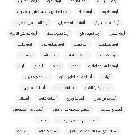
أزمة السيارات
أزمة الطاقة
أزمة القيم
أزمة الكهرباء
أزمة اللحوم
أزمة الماء
أزمة المشاريع الاستثمارية بالمغرب
أزمة المياه الجزائر
أزمة المياه طهران
أزمة المياه في المغرب
أزمة النيجر
أزمة تمودة باي
أزمة دبلوماسية
أزمة سائقي الأجرة
أزمة سياسية
أزمة صحية
أزمة غذائية غزة
أزمة قلبية
أزمة كشمير
أزمة كلية الطب
أزمة مائية
أزمة مالية
أزمة مالية المقاولات
أزمور
أزوااد
أزولاي
أزياء
أزيلال
أساتذة المناطق النائية
أساتذة جامعيين
أساطير كرة القدم
أسامة السيبد
أسامة المليوي
أسامة بن لادن
أسامة رمزي
أسامة فلوح
أسبانيا
أسبوع الموضة
أسبوع الموضة في باريس
أسبوع من الطقوس
أستاد علم النفس والإجتماع
أستاذ
أستاذ الذي شغلت قضيته البرلمان
أستاذ متقاعد
أستاذة