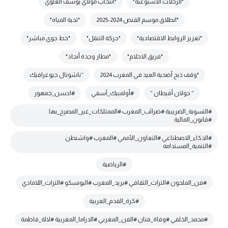
"الرحلات الأسبوعية"
"انتخاب مولاي يوسف العلوي
"انطلاق موسم القنص 2024-2025
"تحية المياه"
"تعزيز الروابط الاقتصادية"
"حركة التنقل"
"خط جوي مباشر"
"فريق الاحلام"
"مطار وجدة أنجاد"
"وقف ذبح أضحية العيد في المغرب 2024
“ناشونال جيوغرافيك
” جولان أفيطان ”
#أولمبيك_آسفي
#احسن_جمهور
#التسوية_الضريبية #ضرائب_المغرب #الممتلكات_غير_المصرح_بها
#قانون_المالية
#الذكاء_الاصطناعي #التعاون_الأممي #المغرب #واشنطن
#التنمية_المستدامة
#الرياضية
#فن_الملحون #التراث_الثقافي #بريد_المغرب #اليونسكو #التراث_اللامادي
#كرة_القدم_العربية
#محمد_الخلفي #وفاة_فنان #الفن_المغربي #الدراما_المغربية #لالة_فاطمة