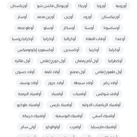
أوروبية
أورويا
أوريكا
أوريونتال فاشن شو
أوزبكستان
أوزبيكستان
أوزود
أوزين
أوزين محمد
أوسار
أوساسونا
أوستا
أوسكار
أوسلو
أوطو نجمة
أوغندا
أوقات الصلاة
أوكراانيا
أوكرانيا
أوكرانيا روسيا
أوكراينا
أوكرنيا
أوكسجين
أوكسفورد إيكونوميكس
أوكطرانيا
أول أيام رمضان
أول خورج إعلامي
أول طائرة
أول ظهور إعلامي
أول مصنع
أولاد تايمة
أولاد حسون
أولاد زباير
أولاد سبيطة
أولاد عزوز
أولاد يوسف
أولاف شولتس
أولمبيات
أولمبياد
أولمبياد البرمجة
أولمبياد الرياضيات الدولية
أولمبياد باريس
أولمبياد طوكيو
أولمبيك آسفي
أولمبيك اليوسفية
أولمبيك خريبكة
أولمبيك مارسيليا
أولمرت
أولوالوكو
أولي ساتر