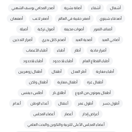
أشغال
أشقاء
أصابة بشرية
أصدر المحامي يوسف الشهبي
أصدقاء شينوي
أصغر حقيبة في العالم
أصغر لاعب
أصفهان
أصناف التمور
أصوات مخيفة
أصول تركية
أصيلة
أضاحي العيد
أضحية العيد
أضخم كابل بحري
أضرار التدخين
أضرار مادية
أطار
أطباء
أطباء الأعصاب
أطباء القطاع العام
أطباء بلا حدود
أطباء بلاحدود
أطباء مغاربة
أطر العدل
أطفال
أطفال زوهريين
أطفال غزة
أطفال مغاربة
أطفال ولكن
أطفال يموتون من الجوع
أطلاق نار
أطلس ديفنس
أطول جسر
أطول عمر
أعتقال
أعداء الوطن
أعدام
أعراض إنذار
أعصار
أعضاء المجلس
أعضاء المجلس الأعلى للتربية والتكوين والبحث العلمي