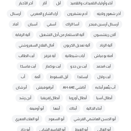
آباء وأولياء التلميذات والتلاميذ
آبل
آثار
آخر الأخبار
آخرِ شهورِ ولايتِه
آدم بنشقرون
آراء الشارع المغربي
آرسنال
آرسنال آرسين فينجر
آسا الزاك
آسفي
آسيان
آفاد
آلان ريتشسون
آلية الاستثمار من أجل التشغيل
آلية الرقابة
آلية الزناد
آلية تعديل الكربون
آمال الفلاح السغروشني
آمنة بوعياش
آيات شيطانية
آية قزقز
آيت الطالب
آيت امحمد
آيت بن حدو
آيت بوكماز
آيت فاسكا
آيت ولال
آيسلندا
آيل للسقوط
أئمة
أب
أب يتّهم أبناءه
أباتشي AH-64E
أبراموفيتش
أبرشان
أبطال آسيا
أبطال أوروبا
أبطال إفريقيا
أبن رشد
أبناء الجالية
أبناك
أبنها
أبو أوميمة
أبو الحسن الهاشمي القرشي
أبو السعود
أبو العلاء المعري
أبو الغالي
أبو الغيط
أبو القاسم الشابي
أبو جاد