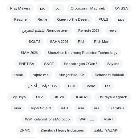
Play Makers
pjd
pcr
Orbocomm Maghreb
ONSSA
Reacher
Re.life
Queen of the Desert
PULS
pps
reels
Remote 2025
Remove term: الإعلام المغربي
SGLT2
SAHA 2026
RIU
Rich Man
SIAM 2026
Shenzhen Kaizhong Precision Technology
SNRT SA
SNRT
Snapdragon 7 Gen 3
Skyline
talak
tajnid.ma
Stinger FIM-92K
Sofiane El Bakkali
tas
Tecno
TGV
TGV مراكش أكادير
Toy Boys
TMZ
TikTok
TICAD-9
Thuraya Maghreb
visa
Viper Shield
VAR
usa
ùrs
Trambus
WWII celebrations Morocco
WAFFLE
VSAT
YAZAKI اليابانية
Zhenhua Heavy Industries
ZPMC