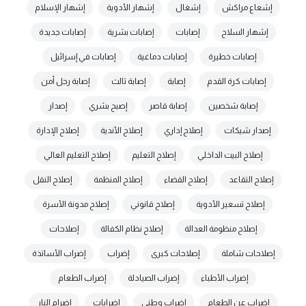
إشعاع مراكش
إشغال
إشهار الأدوية
إشهار الإسلام
إشهار السلاح
إصابات
إصابات بشرية
إصابات جديدة
إصابات خطيرة
إصابات دماغية
إصابات في إسرائيل
إصابات كرة القدم
إصابة
إصابة ثالث
إصابة رجل أمن
إصابة شخصين
إصابة قاصر
إصبح بشري
إصدار
إصدار شيكات
إصلاح إداري
إصلاح الأندية
إصلاح الإدارة
إصلاح البيت الداخلي
إصلاح التعليم
إصلاح التعليم العالي
إصلاح التقاعد
إصلاح القضاء
إصلاح المنظمة
إصلاح النقل
إصلاح تسعير الأدوية
إصلاح قانوني
إصلاح مدونة الأسرة
إصلاح منظومة العدالة
إصلاح نظام الكفالة
إصلاحات
إصلاحات شاملة
إصلاحات كبرى
إضراب
إضراب الأساتذة
إضراب الأطباء
إضراب الصيادلة
إضراب الطعام
إضراب عن الطعام
إضراب وطني
إضرابات
إضرام النار