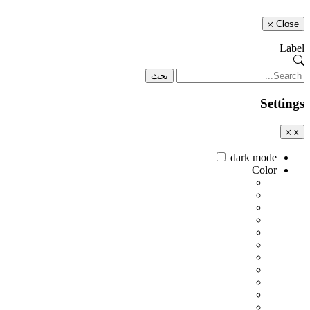
Close
Label
بحث
Settings
x
dark mode
Color