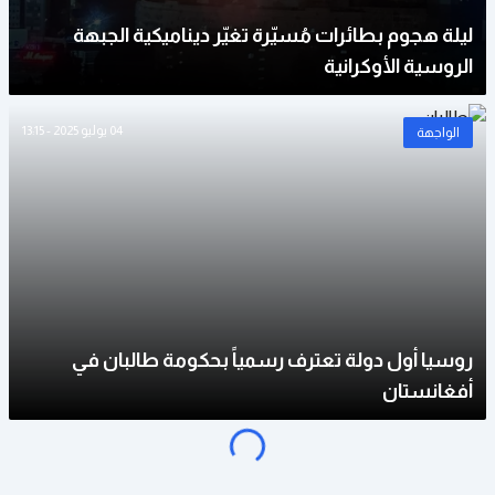
ليلة هجوم بطائرات مُسيّرة تغيّر ديناميكية الجبهة
الروسية الأوكرانية
04 يوليو 2025 - 13:15
الواجهة
روسيا أول دولة تعترف رسمياً بحكومة طالبان في
o
a
d
i
n
g
.
.
أفغانستان
L
.