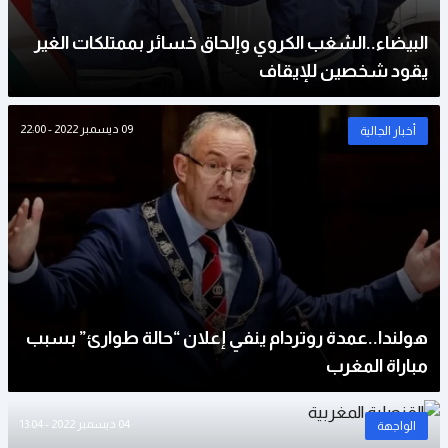
البيضاء..الشغب الكروي وإلحاق خسائر بممتلكات الغير
يقود شخصين للإيقاف
09 ديسمبر 2022 - 22:00
أخبار الجالية
هولندا..عمدة روتردام ينفي إعلان “حالة طوارئ” بسبب
مباراة المغرب
04 ديسمبر 2022 - 13:04
الواجهة