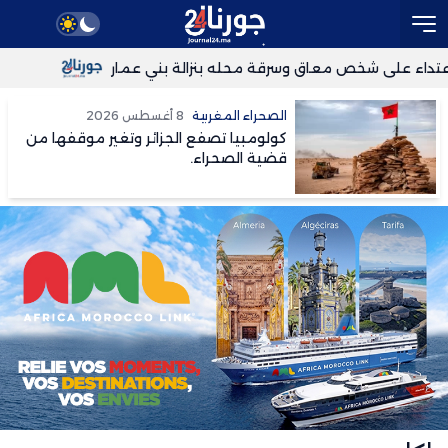
اء على شخص معاق وسرقة محله بنزالة بني عمار
انقطاع الكه
تحقق في مزاعم تعرض قاصرات مغربيات لاعتداء جنسي
النادي ال
الصحراء المغربية
8 أغسطس 2026
كولومبيا تصفع الجزائر وتغير موقفها من
قضية الصحراء.