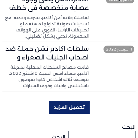
عصابة متخصصة في خطف
الأطفال
تفاعلت ولاية أمن أكادير، بسرعة وجدية، مع
تسجيلات صوتية تداولها مستعملو
تطبيقات التراسل الفوري على الهواتف
المحمولة، تدعي بشكل تضليلي…
سلطات اكادير تشن حملة ضد
11 سبتمبر 2022
اصحاب الجليات الصفراء و
توقف ثلاثة منهم
قامت مصالح السلطات المحلية بمدينة
اكادير، مساء امس السبت 10شتنبر 2022،
بتوقيف ثلاثة اشخاص كانوا يقومون
باستخلاص واجبات وقوف السيارات
تحميل المزيد
البحث
البحث