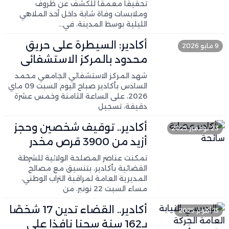
تحقيقا معمقا للكشف عن ظروف
وملابسات وفاة شابة داخل أحد الملاهي
الليلية بوسط المدينة، في…
أكادير: السيطرة على حريق
9 مايو 2026
محدود بالمركز الاستشفائي
الجامعي محمد السادس دون
شهد المركز الاستشفائي الجامعي محمد
السادس بأكادير صباح اليوم السبت 09 ماي
تسجيل خسائر
2026، على الساعة الثامنة وخمس عشرة
دقيقة، تسجيل
أكادير.. توقيف شخصين وحجز
23 نوفمبر 2025
أزيد من 3900 قرص مخدر
تمكنت عناصر المصلحة الولائية للشرطة
القضائية بأكادير، بتنسيق مع مصالح
المديرية العامة لمراقبة التراب الوطني،
مساء السبت 22 نونبر، من
أكادير.. القضاء تدين 17 شخصًا
15 أكتوبر 2025
بـ162 سنة سجنا نافذا على