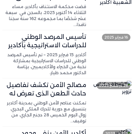
خلفية أحداث آيت عميرة
قضت محكمة الاستئناف بأكادير، مساء
الثلاثاء 14 أكتوبر 2025، بالسجن في سبعة
عشر شخصًا بما مجموعه 162 سنة سجنا
نافذا،…
تأسيس المرصد الوطني
16 فبراير 2025
للدراسات الاستراتيجية بأكادير
أكادير، 15 فبراير 2025 – تم تأسيس المرصد
الوطني للدراسات الاستراتيجية بمشاركة
نخبة من الخبراء والأكاديميين، برئاسة
الدكتور محمد طيار،
مصالح الأمن تكشف تفاصيل
28 ديسمبر 2023
حادث الطعن الذي تعرض له
3 سياح بأكادير
تمكنت عناصر الأمن الوطني بمدينة أكادير
بتنسيق مع دورية للدرك الملكي البحري،
زوال اليوم الخميس 28 دجنبر الجاري، من
توقيف…
أكادير..الأمن ينفي وجود
5 أكتوبر 2023