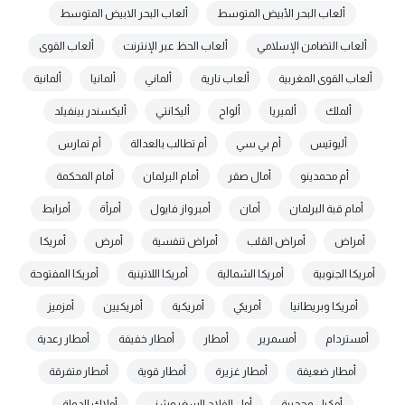
ألعاب البحر الأبيض المتوسط
ألعاب البحر الابيض المتوسط
ألعاب التضامن الإسلامي
ألعاب الحظ عبر الإنترنت
ألعاب القوى
ألعاب القوى المغربية
ألعاب نارية
ألماني
ألمانيا
ألمانية
ألملك
ألميريا
ألواح
أليكانتي
أليكسندر بينفيلد
أليوتيس
أم بي سي
أم تطالب بالعدالة
أم تمارس
أم محمدينو
أمال صقر
أمام البرلمان
أمام المحكمة
أمام قبة البرلمان
أمان
أمبرواز فايول
أمرأة
أمرابط
أمراض
أمراض القلب
أمراض تنفسية
أمرض
أمريكا
أمريكا الجنوبية
أمريكا الشمالية
أمريكا اللاتينية
أمريكا المفتوحة
أمريكا وبريطانيا
أمريكي
أمريكية
أمريكيين
أمزميز
أمستردام
أمسمرير
أمطار
أمطار خفيفة
أمطار رعدية
أمطار ضعيفة
أمطار غزيرة
أمطار قوية
أمطار متفرقة
أمكيل وحجيبة
أمل الفلاح السغروشني
أملاك الدولة