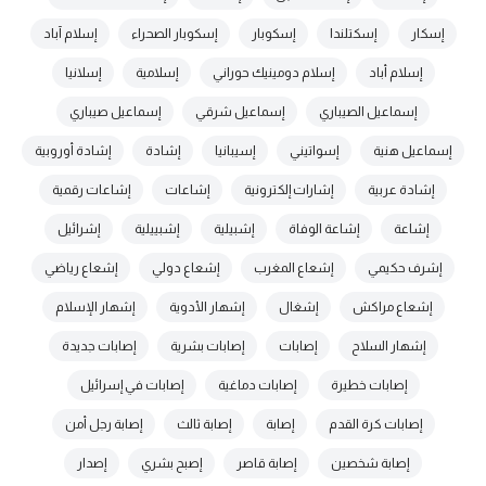
إسكار
إسكتلندا
إسكوبار
إسكوبار الصحراء
إسلام آباد
إسلام أباد
إسلام دومينيك حوراني
إسلامية
إسلانيا
إسماعيل الصيباري
إسماعيل شرقي
إسماعيل صيباري
إسماعيل هنية
إسواتيني
إسيبانيا
إشادة
إشادة أوروبية
إشادة عربية
إشارات إلكترونية
إشاعات
إشاعات رقمية
إشاعة
إشاعة الوفاة
إشبيلية
إشبييلية
إشرائيل
إشرف حكيمي
إشعاع المغرب
إشعاع دولي
إشعاع رياضي
إشعاع مراكش
إشغال
إشهار الأدوية
إشهار الإسلام
إشهار السلاح
إصابات
إصابات بشرية
إصابات جديدة
إصابات خطيرة
إصابات دماغية
إصابات في إسرائيل
إصابات كرة القدم
إصابة
إصابة ثالث
إصابة رجل أمن
إصابة شخصين
إصابة قاصر
إصبح بشري
إصدار