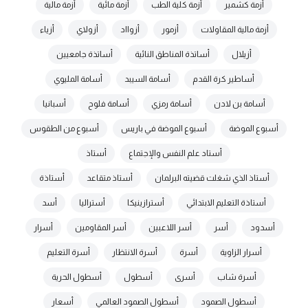
أزمة كشمير
أزمة كلية الطب
أزمة مائية
أزمة مالية
أزمة مالية المقاولات
أزمور
أزوااد
أزولاي
أزياء
أزيلال
أساتذة المناطق النائية
أساتذة جامعيين
أساطير كرة القدم
أسامة السيبد
أسامة المليوي
أسامة بن لادن
أسامة رمزي
أسامة فلوح
أسبانيا
أسبوع الموضة
أسبوع الموضة في باريس
أسبوع من الطقوس
أستاد علم النفس والإجتماع
أستاذ
أستاذ الذي شغلت قضيته البرلمان
أستاذ متقاعد
أستاذة
أستاذة التعليم الابتدائي
أسترازينيكا
أستراليا
أسد
أسدود
أسر
أسر اللاعبين
أسر المقاومين
أسرار
أسرار الزاوية
أسرة
أسرة الانتظار
أسرة التعليم
أسرة شاب
أسرى
أسطول
أسطول الحرية
أسطول الصمود
أسطول الصمود العالمي
أسعار