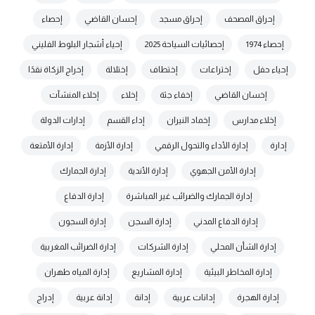
إحراق المصحف
إحراق مسجد
إحسان القاضي
إحصاء
إحصاء 1974
إحصائيات السياحة 2025
إحياء أشجار البلوط الفليني
إحياء حفل
إختراعات
إختطاف
إختلالة
إخراج الزكاة نقدًا
إخسان القاضي
إخفاء جثة
إخلاء
إخلاء المنشآت
إخلاء مدارس
إخماد النيران
إداء القسم
إدارات الدولة
إدارة
إدارة الأداء والتحول الرقمي
إدارة الأزمة
إدارة الأمتعة
إدارة الأمن الجهوي
إدارة الأندية
إدارة الجمارك
إدارة الجمارك والضرائب غير المباشرة
إدارة الدفاع
إدارة الدفاع المدني
إدارة السجن
إدارة السجون
إدارة الشأن المحلي
إدارة الشركات
إدارة الضرائب المغربية
إدارة المخاطر البيئية
إدارة المشاريع
إدارة المياه طهران
إدارة الهجرة
إدانات عربية
إدانة
إدانة عربية
إدراج