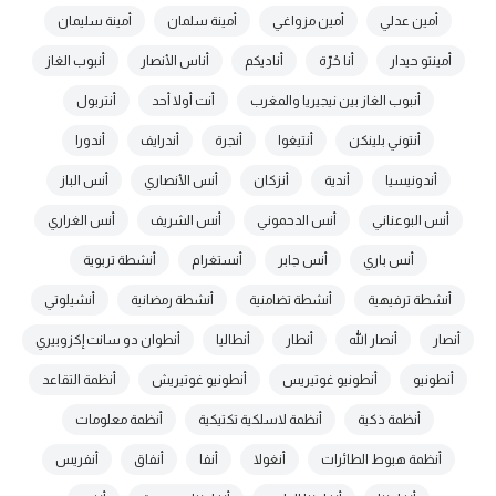
أمين عدلي
أمين مزواغي
أمينة سلمان
أمينة سليمان
أمينتو حيدار
أنا حُرّة
أناديكم
أناس الأنصار
أنبوب الغاز
أنبوب الغاز بين نيجيريا والمغرب
أنت أولا أحد
أنتربول
أنتوني بلينكن
أنتيغوا
أنجرة
أندرايف
أندورا
أندونيسيا
أندية
أنزكان
أنس الأنصاري
أنس الباز
أنس البوعناني
أنس الدحموني
أنس الشريف
أنس الغراري
أنس باري
أنس جابر
أنستغرام
أنشطة تربوية
أنشطة ترفيهية
أنشطة تضامنية
أنشطة رمضانية
أنشيلوتي
أنصار
أنصار الله
أنطار
أنطاليا
أنطوان دو سانت إكزوبيري
أنطونيو
أنطونيو غوتيريس
أنطونيو غوتيريش
أنظمة التقاعد
أنظمة ذكية
أنظمة لاسلكية تكتيكية
أنظمة معلومات
أنظمة هبوط الطائرات
أنغولا
أنفا
أنفاق
أنفريس