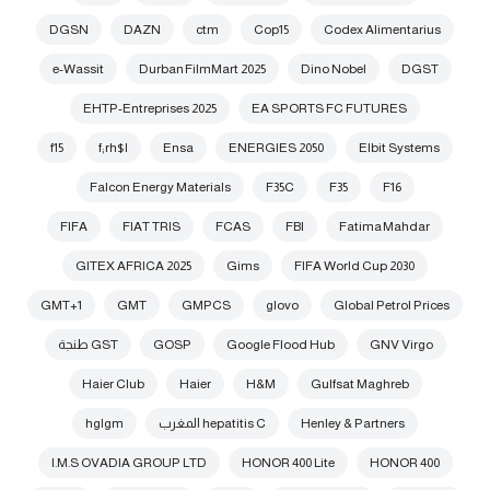
DGSN
DAZN
ctm
Cop15
Codex Alimentarius
e-Wassit
Durban FilmMart 2025
Dino Nobel
DGST
EHTP-Entreprises 2025
EA SPORTS FC FUTURES
f15
f;rh$l
Ensa
ENERGIES 2050
Elbit Systems
Falcon Energy Materials
F35C
F35
F16
FIFA
FIAT TRIS
FCAS
FBI
Fatima Mahdar
GITEX AFRICA 2025
Gims
FIFA World Cup 2030
GMT+1
GMT
GMPCS
glovo
Global Petrol Prices
GNV Virgo
Google Flood Hub
GOSP
GST طنجة
Haier Club
Haier
H&M
Gulfsat Maghreb
Henley & Partners
hepatitis C المغرب
hglgm
I.M.S OVADIA GROUP LTD
HONOR 400 Lite
HONOR 400