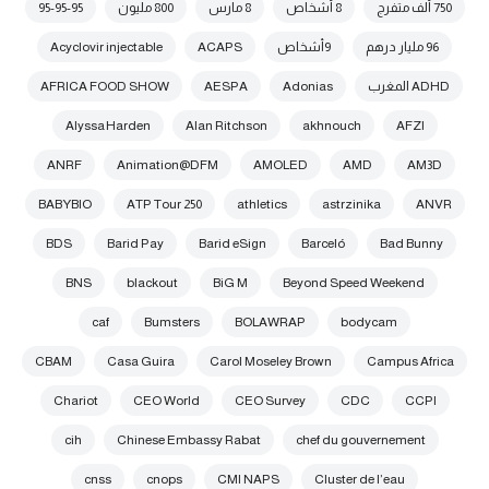
750 ألف متفرج
8 أشخاص
8 مارس
800 مليون
95-95-95
96 مليار درهم
9أشخاص
ACAPS
Acyclovir injectable
ADHD المغرب
Adonias
AESPA
AFRICA FOOD SHOW
Alyssa Harden
Alan Ritchson
akhnouch
AFZI
ANRF
Animation@DFM
AMOLED
AMD
AM3D
BABYBIO
ATP Tour 250
athletics
astrzinika
ANVR
BDS
Barid Pay
Barid eSign
Barceló
Bad Bunny
BNS
blackout
BiG M
Beyond Speed Weekend
caf
Bumsters
BOLAWRAP
bodycam
CBAM
Casa Guira
Carol Moseley Brown
Campus Africa
Chariot
CEO World
CEO Survey
CDC
CCPI
cih
Chinese Embassy Rabat
chef du gouvernement
cnss
cnops
CMI NAPS
Cluster de l’eau