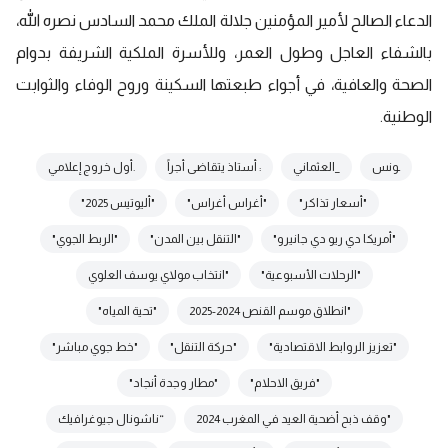
الدعاء الصالح لأمير المؤمنين جلالة الملك محمد السادس نصره الله،
بالشفاء العاجل وطول العمر، وللأسرة الملكية الشريفة بدوام
الصحة والعافية، في أجواء طبعتها السكينة وروح الوفاء والثوابت
الوطنية.
ـونس
_العثماني
: أستاذ يتقاضى أجراً
.أول خروج إعلامي
"أسعار تذاكر"
"أغراس أغراس"
"أليوتيس 2025"
"أمريكا دي ريو دي جانيرو"
"التنقل بين المدن"
"الربط الجوي"
"الرحلات الأسبوعية"
"انتخاب مولاي يوسف العلوي
"انطلاق موسم القنص 2024-2025
"تحية المياه"
"تعزيز الروابط الاقتصادية"
"حركة التنقل"
"خط جوي مباشر"
"فريق الاحلام"
"مطار وجدة أنجاد"
"وقف ذبح أضحية العيد في المغرب 2024
“ناشونال جيوغرافيك