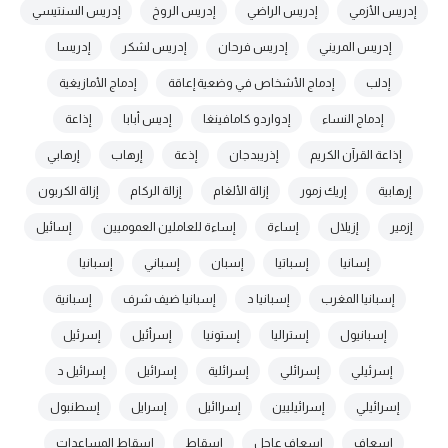
إدريس الأزمي
إدريس الراضي
إدريس الروخ
إدريس السنتيسي
إدريس المريني
إدريس فرحان
إدريس لشكر
إدريسا
إدلب
إدماج الأشخاص في وضعية إعاقة
إدماج الأمازيغية
إدماج النساء
إدواردو كامافينغا
إديس أبابا
إذاعة
إذاعة القرآن الكريم
إذريبدجان
إذعة
إرهاب
إرهابي
إرهابية
إريك زمور
إزالة الألغام
إزالة الركام
إزالة الكربون
إزمير
إزيلال
إساءة
إساءة للعاملين العموميين
إسائيل
إسانيا
إسباتيا
إسبان
إسباني
إسبانيا
إسبانيا المغرب
إسبانيا د
إسبانيا ضيف شرف
إسبانية
إسبانيول
إستراليا
إستونيا
إسرأئيل
إسرئيل
إسرئيلي
إسرائلي
إسرائلية
إسرائيل
إسرائيل د
إسرائيلي
إسرائيليين
إسراائيل
إسرايل
إسطنبول
إسعاف
إسعاف عاجل
إسقاط
إسقاط المساعدات