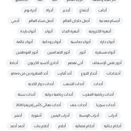
أجانب
أجتماع
أجدير
أجراة
أجرة يوم
أجسام معدنية
أجمل خلجان العالم
أجمل نساء العالم
أجنبي
أجهزة الكترونية
أجهزة النداء
أجواء
أجواء باردة
أجواء حارة
أجواء حماسية
أجواء روحانية
أجواء غائمة
أجواء مستقرة
أجور
أجور الصحافيين
أجور الموظفين
أجور تقنيي الإسعاف
أجي تهضم
أحادي أكسيد الكربون
أحباط
أحتجاجات
أحجار الجوع
أحد أقارب
أحد المطرودين من glovo
أحداث
أحداث الشغب
أحداث دوار الكدية
أحداث رياضية المغرب
أحداث رياضية دولية
أحداث سبتة
أحداث سوريا
أحداث عنف
أحداث نهائي كأس إفريقيا 2026
أحزاب
أحزاب الوسط
أحزاب اليمين
أحفورة
أحفير
أحكام جنائية
أحكام قضائية
أحلام
أحلام بنات
أحمد أحمد