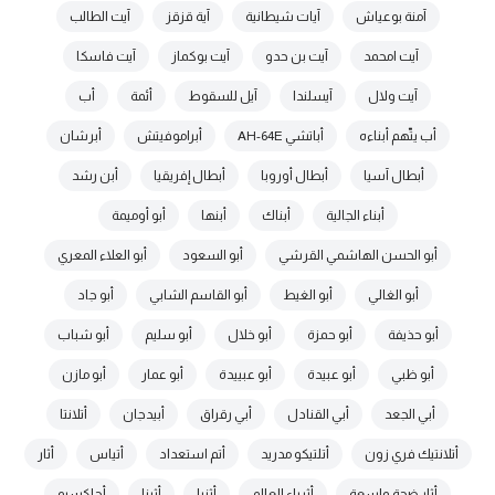
آمنة بوعياش
آيات شيطانية
آية قزقز
آيت الطالب
آيت امحمد
آيت بن حدو
آيت بوكماز
آيت فاسكا
آيت ولال
آيسلندا
آيل للسقوط
أئمة
أب
أب يتّهم أبناءه
أباتشي AH-64E
أبراموفيتش
أبرشان
أبطال آسيا
أبطال أوروبا
أبطال إفريقيا
أبن رشد
أبناء الجالية
أبناك
أبنها
أبو أوميمة
أبو الحسن الهاشمي القرشي
أبو السعود
أبو العلاء المعري
أبو الغالي
أبو الغيط
أبو القاسم الشابي
أبو جاد
أبو حذيفة
أبو حمزة
أبو خلال
أبو سليم
أبو شباب
أبو ظبي
أبو عبيدة
أبو عبييدة
أبو عمار
أبو مازن
أبي الجعد
أبي القنادل
أبي رقراق
أبيدجان
أتلانتا
أتلانتيك فري زون
أتلتيكو مدريد
أتم استعداد
أتياس
أثار
أثار ضجة واسعة
أثرياء العالم
أثنيا
أثينا
أجاكسيو