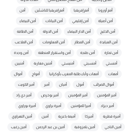
أمم أوروبا
أمم إفريقيا
أمم إفريقيا للناشئين
أمن
أمن أصيلة
أمن إقليمي
أمن البيانات
أمن البيضاء
أمن الخليج
أمن الدار البيضاء
أمن الدولة
أمن الطاقة
أمن العيايدة
أمن المطار
أمن المعلومات
أمن الملاعب
أمن تمارة
أمن طنجة
أمن واستقرار المنطقة
أمن وجدة
أمنستي
أمنسيتي
أمنيستي
أمنين مغاربة
أمنيين
أمهات
أمهات وآباء طلبة المغرب بأوكرانيا
أمواج
أموال
أموال الضرائب
أمول
أميان
أمير
أمير الكويت
أمير المؤمنين
أمير المؤمينن
أمير بوخرص
أمير دي زاد
أمير ديزاد
أميرا للمؤمنين
أميرة براوي
أميرة بوراوي
أميرة قطرية
أميركا
أميمة باعزية
أمين
أمين التهراوي
أمين الناجي
أمين بلمزوقية
أمين بن عبد الرحمن
أمين رغيب