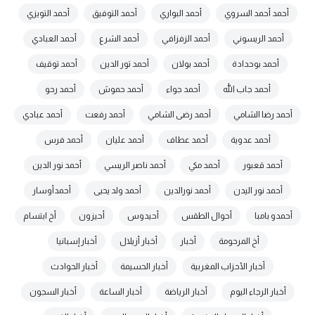
أحمد أحمد السروي
أحمد البواري
أحمد التوفيق
أحمد التويزي
أحمد الريسوني
أحمد الزفزافي
أحمد الشرع
أحمد العبادي
أحمد بوحدادة
أحمد بولان
أحمد تور الدين
أحمد توقيف
أحمد جاب الله
أحمد جواء
أحمد حموش
أحمد رحو
أحمد رضا الشامي
أحمد رضى الشامي
أحمد رفعت
أحمد عبادي
أحمد عدوية
أحمد عطاف
أحمد عليان
أحمد فرس
أحمد قعبور
أحمد مكي
أحمد ناصر الريسي
أحمد نور الدين
أحمد نور اليدن
أحمد نورالدين
أحمد ولد يحيى
أحمدأوسار
أحمدو بامبا
أحوال الطقس
أحيدوس
أحيزون
أخ ابتسام
أخ المرحومة
أخبار
أخبار أزيلال
أخبار إسبانيا
أخبار الأحزاب المغربية
أخبار الحسيمة
أخبار الحوادث
أخبار الرجاء اليوم
أخبار الرياضة
أخبار الساعة
أخبار السجون