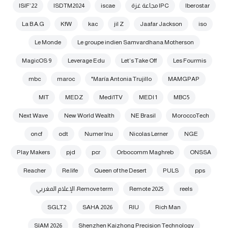
Iberostar
IPC مجاعة غزة
iscae
ISDTM2024
ISIF’22
La B.A.G
KfW
kac
jil Z
Jaafar Jackson
iso
Le Monde
Le groupe indien Samvardhana Motherson
MagicOS 9
Leverage Edu
Let’s Take Off
Les Fourmis
mbc
maroc
María Antonia Trujillo"
MAMGPAP
MIT
MEDZ
Medi1TV
MEDI 1
MBC5
Next Wave
New World Wealth
NE Brasil
MoroccoTech
oncf
odt
Numer Inu
Nicolas Lerner
NGE
Play Makers
pjd
pcr
Orbocomm Maghreb
ONSSA
Reacher
Re.life
Queen of the Desert
PULS
pps
reels
Remote 2025
Remove term: الإعلام المغربي
SGLT2
SAHA 2026
RIU
Rich Man
SIAM 2026
Shenzhen Kaizhong Precision Technology