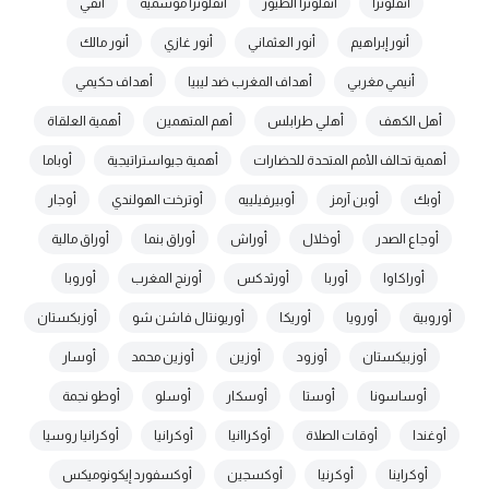
أنفلونزا
أنفلونزا الطيور
أنفلونزا موسمية
أنفي
أنور إبراهيم
أنور العثماني
أنور غازي
أنور مالك
أنيمي مغربي
أهداف المغرب ضد ليبيا
أهداف حكيمي
أهل الكهف
أهلي طرابلس
أهم المتهمين
أهمية العلقاة
أهمية تحالف الأمم المتحدة للحضارات
أهمية جيواستراتيجية
أوباما
أوبك
أوبن آرمز
أوبيرفيلييه
أوترخت الهولندي
أوجار
أوجاع الصدر
أوخلال
أوراش
أوراق بنما
أوراق مالية
أوراكاوا
أوربا
أورثدكس
أورنج المغرب
أوروبا
أوروبية
أورويا
أوريكا
أوريونتال فاشن شو
أوزبكستان
أوزبيكستان
أوزود
أوزين
أوزين محمد
أوسار
أوساسونا
أوستا
أوسكار
أوسلو
أوطو نجمة
أوغندا
أوقات الصلاة
أوكراانيا
أوكرانيا
أوكرانيا روسيا
أوكراينا
أوكرنيا
أوكسجين
أوكسفورد إيكونوميكس