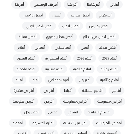
أفتاتي
أفريفاطا
أفريقيا
أفريقيا الوسطى
أفريكا
أفريكوم
أفصل هداف
أفضل
أفضل 10 مدن
أفضل حارس
أفضل لاعب
أفضل لاعب أجنبي
أفضل لاعب في العالم
أفضل مطار جهوي
أفضل ممثلة
أفضل هدف
أفعى
أفغانستان
أفغاني
أفلام
أفلام 2025
أفلام 2026
أفلام أسطورية
أفلام السيرة
أفلام روائية
أفلام عالمية
أفلام مغربية
أفلام ملحمية
أفلام وثائقية
أفنييون
أفيف كوخافي
أقاذ
أقالة
أقاليم
أقاليم المملكة
أقباط
أقراص
أقراص مخدرة
أقراص ملهوسة
أقراص مهلوسة
أقرص
أقرص هلوسة
أقسام التعلمية
أقشور
أقصبي
أقصر رجل
أقفاص الحيوانات
أقل من 20 سنة
أقليم الحسيمة
أقمصة
أقمصة رياضية
أقواص المخدرة
أقوى تصريح
أكادري