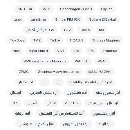
SNRT SA
SNRT
Snapdragon 7 Gen 3
Skyline
talak
tajnid.ma
Stinger FIM-92K
Sofiane El Bakkali
tas
Tecno
TGV
TGV مراكش أكادير
Toy Boys
TMZ
TikTok
TICAD-9
Thuraya Maghreb
visa
Viper Shield
VAR
usa
ùrs
Trambus
WWII celebrations Morocco
WAFFLE
VSAT
YAZAKI اليابانية
Zhenhua Heavy Industries
ZPMC
آباء وأولياء التلميذات والتلاميذ
آبل
آثار
آخر الأخبار
آخرِ شهورِ ولايتِه
آدم بنشقرون
آراء الشارع المغربي
آرسنال
آرسنال آرسين فينجر
آسا الزاك
آسفي
آسيان
آفاد
آلان ريتشسون
آلية الاستثمار من أجل التشغيل
آلية الرقابة
آلية الزناد
آلية تعديل الكربون
آمال الفلاح السغروشني