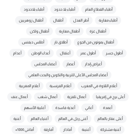
أطباء القطاع العام
أطباء بلا حدود
أطباء بلاحدود
أطباء مغاربة
أطر العدل
أطفال
أطفال زوهريين
أطفال غزة
أطفال مغاربة
أطفال ولكن
أطفال يموتون من الجوع
أطلاق نار
أطلس ديفنس
أطول جسر
أطول عمر
أعتقال
أعداء الوطن
أعدام
أعراض إنذار
أعصار
أعضاء المجلس
أعضاء المجلس الأعلى للتربية والتكوين والبحث العلمي
أعلام التلاوة في المغرب
أعلام الفرنسية
أعلام المغربية
أعلى برج في إفريقيا
أعمال تلفزية
أعمال شغب
أعمال عنف
أعمدة
أغاني
أغذية فاسدة
أغلبية الأسهم
أغلى عقار بالعالم
أغنى رجل في العالم
أغنياء العالم
أغنية
أغنية مشتركة
أغنيىة
أفاذار
أفارقة
أفانتي 1800+