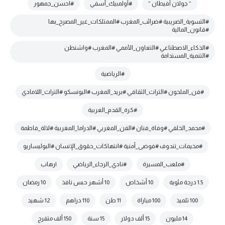
” جولان أفيطان ”
#أولمبيك_آسفي
#احسن_جمهور
#التسوية_الضريبية #ضرائب_المغرب #الممتلكات_غير_المصرح_بها
#قانون_المالية
#الذكاء_الاصطناعي #التعاون_الأممي #المغرب #واشنطن
#التنمية_المستدامة
#الرياضية
#فن_الملحون #التراث_الثقافي #بريد_المغرب #اليونسكو #التراث_اللامادي
#كرة_القدم_العربية
#محمد_الخلفي #وفاة_فنان #الفن_المغربي #الدراما_المغربية #لالة_فاطمة
#مخيمات_تندوف #فوضى_أمنية #انتهاكات_حقوق_الإنسان #البوليساريو
#ملعب_المسيرة
#نادي_الرجاء_الرياضي
|رهاب
1.5 درجة مئوية
10 أشخاص
10 أشهر حبس نافذ
10 رمضان
100 تلميذ
100 مباراة
11 طن
110 دراهم
12 شهيد
14 مليون
15 ألف دولار
15 سنة
150 ألف متفرج