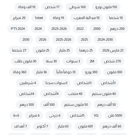
150 مليون يورو
160 شرطي
17 شخص
18 الف وفاة
18 شخصا
18 ميدالية المغرب
19 وفاة
1xbet
20 فبراير
200 درهم
2000
2022
2023-2026
2024
2024 PT5
2030
2026
2025-2026
2025
2024-2030
23 مارس 2026
25 درهما
25 مليار
25 مليون
27 شخصا
270 شخص
2M
3 سنوات
30 سنة
30 مليون طلب
300 مليون
300 يورو
33 حوضاً مائياً
36 مليار
360 وفاة
3أشخاص
3اشخاص
3سنوات سجنا
4 شرطيين
40 مليون سنتيم
48 منتخب
4أشخاص
4اشخاص
50 ألف درهم
50 مليون سنتيم
500 ألف
500 درهم
5000 طن
5G
5اشخاص
6 جرحى
6 فبراير
6+6
60 ألف درهم
601 مليون
63 مليار
7 أكتوبر
7 أهداف