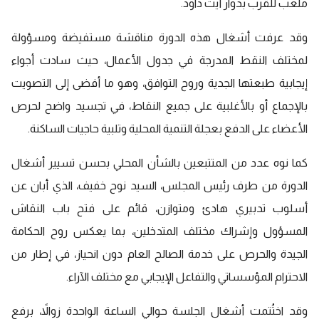
ملعب للقرب بدوار أيت داود.
وقد عرفت أشغال هذه الدورة مناقشة مستفيضة ومسؤولة
لمختلف النقط المدرجة في جدول الأعمال، حيث سادت أجواء
إيجابية طبعتها الجدية وروح التوافق، وهو ما أفضى إلى التصويت
بالإجماع أو بالأغلبية على جميع النقاط، في تجسيد واضح لحرص
الأعضاء على الدفع بعجلة التنمية المحلية وتلبية حاجيات الساكنة.
كما نوه عدد من المتتبعين بالشأن المحلي بحسن تسيير أشغال
الدورة من طرف رئيس المجلس، السيد نوح خفيف، الذي أبان عن
أسلوب تدبيري هادئ ومتوازن، قائم على فتح باب النقاش
المسؤول وإشراك مختلف المتدخلين، بما يعكس روح الحكامة
الجيدة والحرص على خدمة الصالح العام دون انحياز، في إطار من
الاحترام المؤسساتي والتفاعل الإيجابي مع مختلف الآراء.
وقد اختُتمت أشغال الجلسة حوالي الساعة الواحدة زوالاً، برفع