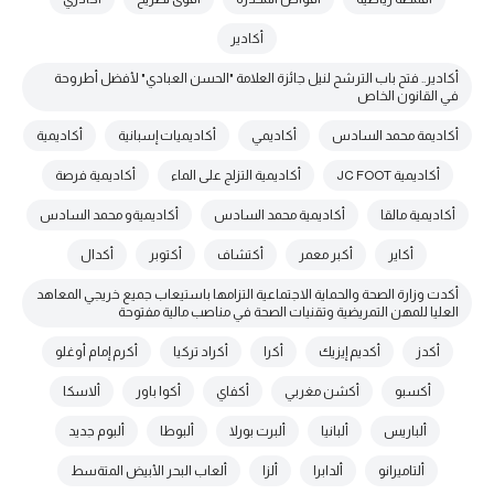
أكادير
أكادير.. فتح باب الترشح لنيل جائزة العلامة "الحسن العبادي" لأفضل أطروحة
في القانون الخاص
أكاديمة محمد السادس
أكاديمي
أكاديميات إسبانية
أكاديمية
أكاديمية JC FOOT
أكاديمية التزلج على الماء
أكاديمية فرصة
أكاديمية مالقا
أكاديمية محمد السادس
أكاديميةو محمد السادس
أكاير
أكبر معمر
أكتشاف
أكتوبر
أكدال
أكدت وزارة الصحة والحماية الاجتماعية التزامها باستيعاب جميع خريجي المعاهد
العليا للمهن التمريضية وتقنيات الصحة في مناصب مالية مفتوحة
أكدز
أكديم إيزيك
أكرا
أكراد تركيا
أكرم إمام أوغلو
أكسبو
أكشن مغربي
أكفاي
أكوا باور
ألاسكا
ألباريس
ألبانيا
ألبرت بورلا
ألبوطا
ألبوم جديد
ألتاميرانو
ألدابرا
ألزا
ألعاب البحر الأبيض المتةسط