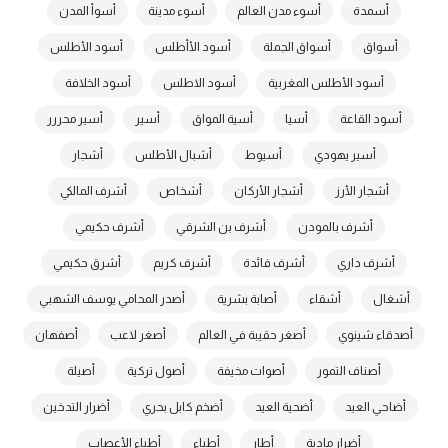
أسمدة
أسوء مدن العالم
أسوء مدينة
أسوأ المدن
أسواق
أسواق الجملة
أسود الأأطلس
أسود الأطلس
أسود الأطلس المغربية
أسود الاطلس
أسود الخلافة
أسود القاعة
أسيا
أسية المواق
أسير
أسير محررر
أسير يهودي
أسيوط
أشبال الأطلس
أشجار
أشجار الأرز
أشجار الأركان
أشخاص
أشرف المالكي
أشرف بالمودن
أشرف بن الشرقي
أشرف حكيمي
أشرف داري
أشرف فائدة
أشرف كريم
أشرق حكيمي
أشغال
أشقاء
أصابة بشرية
أصدر المحامي يوسف الشهبي
أصدقاء شينوي
أصغر حقيبة في العالم
أصغر لاعب
أصفهان
أصناف التمور
أصوات مخيفة
أصول تركية
أصيلة
أضاحي العيد
أضحية العيد
أضخم كابل بحري
أضرار التدخين
أضرار مادية
أطار
أطباء
أطباء الأعصاب