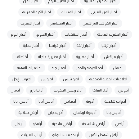
أخبار الصحراء المغربية
أخبار الصين اليوم
أخبار الفن
أخبار الفن العربي
أخبار الفنانات
أخبار الكرة المغربية
أخبار الكوكب المراكشي
أخبار المشاهير
أخبار المغرب
أخبار المغرب العاجلة
أخبار المنتخبات
أخبار النجوم.
أخبار اليوم
أخبار تركيا
أخبار زائفة
أخبار فرنسا
أخبار محلية
أخبار مراكش
أخبار مغربية
أخبار مغربية عاجلة
أختطاف
أختفاء
أخذ الحيطة والحذر
أخفاء جثة
أخلاقيات المهنة
أخلاقيات المهنة الصحفية
أخنو شس
أخنوش
أخنوش إرحل
أخوش
أداء الهاكا
أداء وعمل الحكومة
أداما بارو
أدمان
أدوات تفاعلية
أدوية
أديداس
أديس أبابا
أديس ابابا
أديس بابا
أديمولا لوكمان
أذريبدجان
أراضٍ سلالية
أراضي
أراضي شاسعة
أراضي فلاحية
أرامكو
أرامل
أرامل شهداء الأمن
أرانكو ماستانتوانو
أرباب العربات