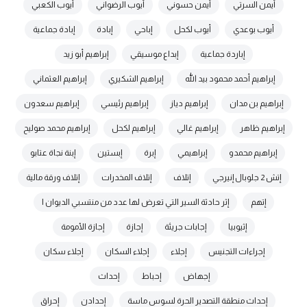
أيمن السرتي
أيمن حسوني
أيوب الرضواني
أيوب الكعبي
أيوب بوعدي
أيوب لكحل
إباحي
إبادة
إبادة جماعية
إباردة جماعية
إبداع موسيقي
إبراهيم أبو زيد
إبراهيم أحمد محمود بيد الله
إبراهيم الشكيري
إبراهيم العثماني
إبراهيم بن مدان
إبراهيم دياز
إبراهيم رئيسي
إبراهيم سعدون
إبراهيم ظاهر
إبراهيم غالي
إبراهيم لكحل
إبراهيم محمد صوليح
إبراهيم محمدو
إبراهيمي
إبرة
إبستين
إبنة نجاة عتابو
إتش 2 جلوبال إنيرجي
إتلاف
إتلاف المخدرات
إتلاف ورقة مالية
إتهم
إثر حادثة السير التي تعرض لها عدد من منتسبي الديوان ا
إثيوبيا
إجابات جريئة
إجازة
إجازة الأمومة
إجراءات التجنيس
إجلاء
إجلاء السكان
إجلاء سكان
إجهاض
إحباط
إحداث
إحداث منطقة التصدير الحرة لسوس ماسة
إحدادن
إحراق