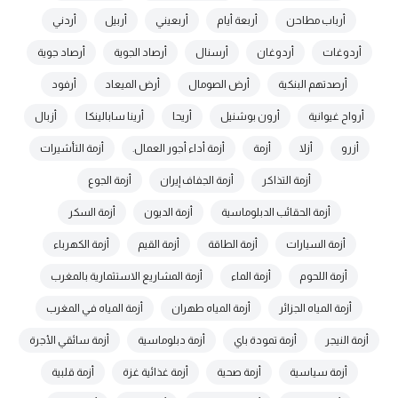
أرباب مطاحن
أربعة أيام
أربعيني
أربيل
أردني
أردوغات
أردوغان
أرسنال
أرصاد الجوية
أرصاد جوية
أرصدتهم البنكية
أرض الصومال
أرض الميعاد
أرفود
أرواح غيوانية
أرون بوشنيل
أريحا
أرينا سابالينكا
أزبال
أزرو
أزلا
أزمة
أزمة أداء أجور العمال.
أزمة التأشيرات
أزمة التذاكر
أزمة الجفاف إيران
أزمة الجوع
أزمة الحقائب الدبلوماسية
أزمة الديون
أزمة السكر
أزمة السيارات
أزمة الطاقة
أزمة القيم
أزمة الكهرباء
أزمة اللحوم
أزمة الماء
أزمة المشاريع الاستثمارية بالمغرب
أزمة المياه الجزائر
أزمة المياه طهران
أزمة المياه في المغرب
أزمة النيجر
أزمة تمودة باي
أزمة دبلوماسية
أزمة سائقي الأجرة
أزمة سياسية
أزمة صحية
أزمة غذائية غزة
أزمة قلبية