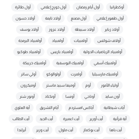
أوكطرانيا
أول أيام رمضان
أول خورج إعلامي
أول طائرة
أول ظهور إعلامي
أول مصنع
أولاد تايمة
أولاد حسون
أولاد زباير
أولاد سبيطة
أولاد عزوز
أولاد يوسف
أولاف شولتس
أولمبيات
أولمبياد
أولمبياد البرمجة
أولمبياد الرياضيات الدولية
أولمبياد باريس
أولمبياد طوكيو
أولمبيك آسفي
أولمبيك اليوسفية
أولمبيك خريبكة
أولمبيك مارسيليا
أولمرت
أولوالوكو
أولي ساتر
أولياء الأمور
أوم
أوميغا سبيد ماستر
أوميكرون
أون سايد
أوناحي
أونسا
أونكتاد
أونور شنر
أيات شيطانية
أياكس امستردم
أيام التشريق
أية العلوي
أية قرآنية
أيت أورير
أيت اعميرة
أيت الجيد
أيت الطالب
أيت باها
أيت بوكماز
أيت ملول
أيت ورير
أيرلندا