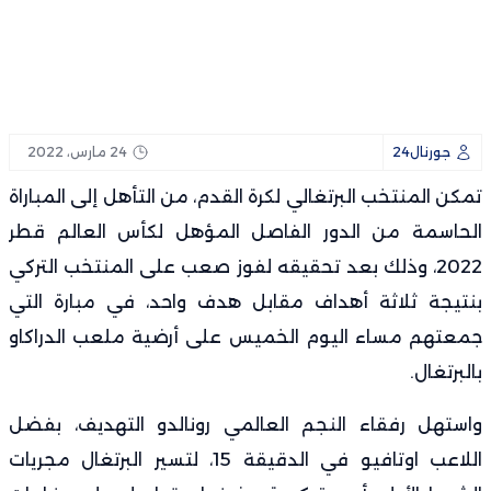
تعزيزات أمنية مكثفة بالفنيدق لمواجهة دعوات التحريض على
“الهجرة الجماعية” نحو سبتة
الجيش الملكي والرجاء يتجاوزان الدور الأول.. قرعة الكونفدرالية
جورنال24
تمنح ممثلي المغرب بداية مريحة قارياً
24 مارس، 2022
تمكن المنتخب البرتغالي لكرة القدم، من التأهل إلى المباراة
156 خطاً جوياً و5.3 ملايين مقعد.. المغرب يطلق أضخم خطة
الحاسمة من الدور الفاصل المؤهل ل
كأس العالم
قطر
للربط الجوي مع ريانير
2022، وذلك بعد تحقيقه لفوز صعب على المنتخب التركي
فاس..مصرع ثلاثيني دهسا تحت عجلات قطار ببنسودة
بنتيجة ثلاثة أهداف مقابل هدف واحد، في مبارة التي
ركود اقتصادي مباغت بالمضيق: كيف عصفت أحداث “معبر
جمعتهم مساء اليوم الخميس على أرضية ملعب الدراكاو
بالبرتغال.
سبتة” بآمال التجار في ذروة الموسم الصيفي؟
واستهل رفقاء النجم العالمي رونالدو التهديف، بفضل
اللاعب اوتافيو في الدقيقة 15، لتسير البرتغال مجريات