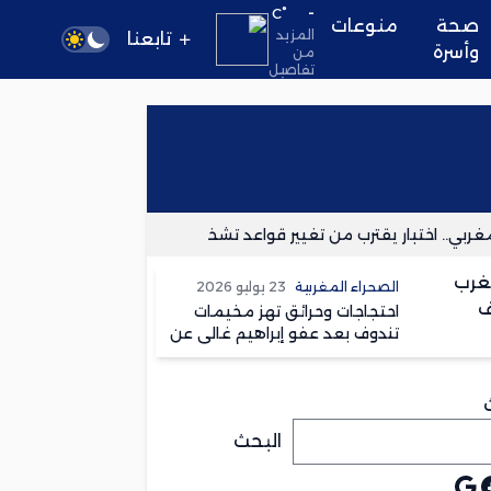
-
°C
صحة
منوعات
المزيد
تابعنا
وأسرة
من
تفاصيل
ي.. اختبار يقترب من تغيير قواعد تشخيص الزهايمر
فرع المعطل
الصحراء المغربية
23 يوليو 2026
احتجاجات وحرائق تهز مخيمات
تندوف بعد عفو إبراهيم غالي عن
متهم بقتل امرأة
البحث
يوب
جوجل
يسبوك