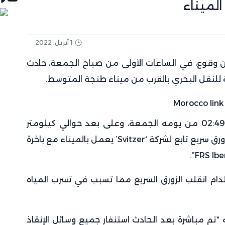
الميناء
1 أبريل، 2022
 وقوع، في الساعات الأولى من صباح الجمعة، حادث
ة للنقل البحري بالقرب من ميناء طنجة المتوسط.
وأوضح بلاغ للقبطانية أنه “على الساعة 02:49 من يومه الجمعة، وعلى بعد حوالي كيلومتر
واحد من ميناء طنجة المتوسط، اصطدم زورق سريع تابع لشركة ‘Svitzer’ يعمل بالميناء مع باخرة
ام انقلب الزورق السريع مما تسبب في تسرب المياه
“تم مباشرة بعد الحادث استنفار جميع وسائل الإنقاذ