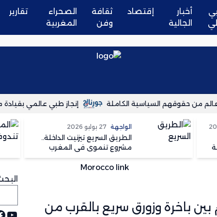
ي
أخبار
إقتصاد
ثقافة
الصحراء
تقارير
لي
الجالية
وفن
المغربية
م من حقوقهم السياسية الكاملة
إنجاز طبي عالمي بقيادة مغرب
الواجهة
27 يوليو 2026
الطريق السريع تيزنيت الداخلة..
ة
مشروع تنموي في المغرب
وسعار في الجزائر
البحث
ين باخرة وزورق سريع بالقرب من
يوت
ف