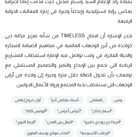
بقيادة رائد الإعلام السيد وسيم منديل، حيث قدمت إنتاجاً احترافياً
يعكس رؤية استراتيجية وإبداعاً وخبرة في إدارة الفعاليات الدولية
الرفيعة.
تجدر الإشارة أن افتتاح TIMELESS من شأنه تعزيز مكانة دبي
كواحدة من أبرز الوجهات العالمية في مفاهيم الضيافة المبتكرة
والحياة الفاخرة، في وقت تواصل فيه الإمارة استقطاب المشاريع
الريادية التي تجمع بين الإبداع والتميز والتصميم المستقبلي، مع
توقعات بأن تتحول الصالة خلال فترة وجيزة إلى واحدة من أرقى
الوجهات التي تستقطب نخبة المجتمع ورواد الأعمال الدوليين.
ـونس
_العثماني
: أستاذ يتقاضى أجراً
.أول خروج إعلامي
"أسعار تذاكر"
"أغراس أغراس"
"أليوتيس 2025"
"أمريكا دي ريو دي جانيرو"
"التنقل بين المدن"
"الربط الجوي"
"الرحلات الأسبوعية"
"انتخاب مولاي يوسف العلوي