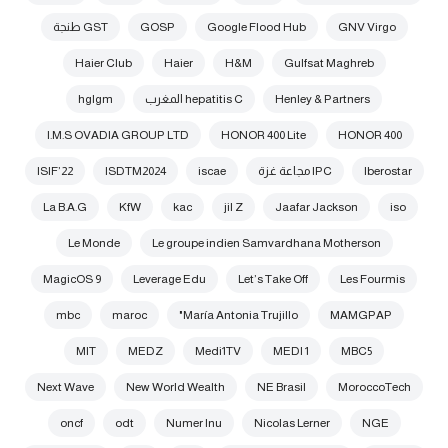
GNV Virgo
Google Flood Hub
GOSP
GST طنجة
Haier Club
Haier
H&M
Gulfsat Maghreb
Henley & Partners
hepatitis C المغرب
hglgm
I.M.S OVADIA GROUP LTD
HONOR 400 Lite
HONOR 400
Iberostar
IPC مجاعة غزة
iscae
ISDTM2024
ISIF’22
La B.A.G
KfW
kac
jil Z
Jaafar Jackson
iso
Le Monde
Le groupe indien Samvardhana Motherson
MagicOS 9
Leverage Edu
Let’s Take Off
Les Fourmis
mbc
maroc
María Antonia Trujillo"
MAMGPAP
MIT
MEDZ
Medi1TV
MEDI 1
MBC5
Next Wave
New World Wealth
NE Brasil
MoroccoTech
oncf
odt
Numer Inu
Nicolas Lerner
NGE