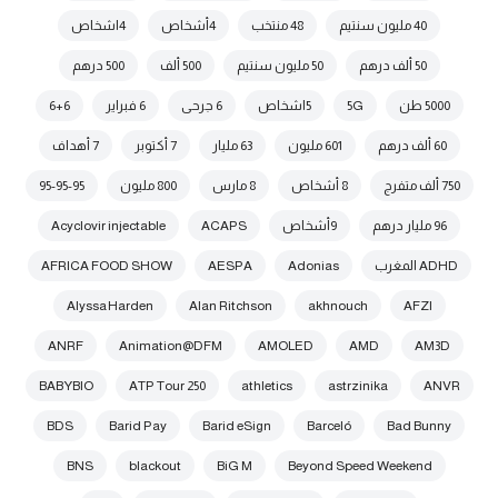
40 مليون سنتيم
48 منتخب
4أشخاص
4اشخاص
50 ألف درهم
50 مليون سنتيم
500 ألف
500 درهم
5000 طن
5G
5اشخاص
6 جرحى
6 فبراير
6+6
60 ألف درهم
601 مليون
63 مليار
7 أكتوبر
7 أهداف
750 ألف متفرج
8 أشخاص
8 مارس
800 مليون
95-95-95
96 مليار درهم
9أشخاص
ACAPS
Acyclovir injectable
ADHD المغرب
Adonias
AESPA
AFRICA FOOD SHOW
Alyssa Harden
Alan Ritchson
akhnouch
AFZI
ANRF
Animation@DFM
AMOLED
AMD
AM3D
BABYBIO
ATP Tour 250
athletics
astrzinika
ANVR
BDS
Barid Pay
Barid eSign
Barceló
Bad Bunny
BNS
blackout
BiG M
Beyond Speed Weekend