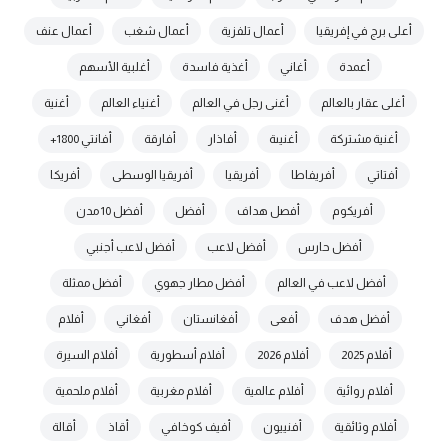
أعلى برج في إفريقيا
أعمال تلفزية
أعمال شغب
أعمال عنف
أعمدة
أغاني
أغذية فاسدة
أغلبية الأسهم
أغلى عقار بالعالم
أغنى رجل في العالم
أغنياء العالم
أغنية
أغنية مشتركة
أغنيىة
أفاذار
أفارقة
أفانتي 1800+
أفتاتي
أفريفاطا
أفريقيا
أفريقيا الوسطى
أفريكا
أفريكوم
أفصل هداف
أفضل
أفضل 10 مدن
أفضل حارس
أفضل لاعب
أفضل لاعب أجنبي
أفضل لاعب في العالم
أفضل مطار جهوي
أفضل ممثلة
أفضل هدف
أفعى
أفغانستان
أفغاني
أفلام
أفلام 2025
أفلام 2026
أفلام أسطورية
أفلام السيرة
أفلام روائية
أفلام عالمية
أفلام مغربية
أفلام ملحمية
أفلام وثائقية
أفنييون
أفيف كوخافي
أقاذ
أقالة