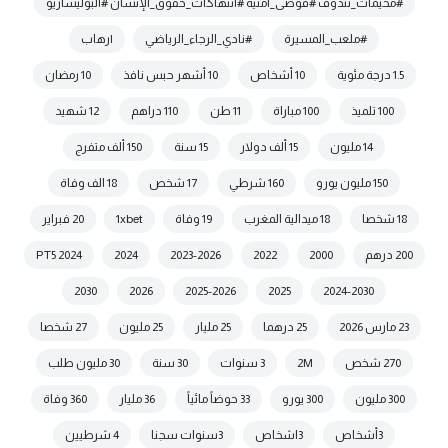
#مخيمات_تندوف #فوضى_أمنية #انتهاكات_حقوق_الإنسان #البوليساريو
#ملعب_المسيرة
#نادي_الرجاء_الرياضي
|رهاب
1.5 درجة مئوية
10 أشخاص
10 أشهر حبس نافذ
10 رمضان
100 تلميذ
100 مباراة
11 طن
110 دراهم
12 شهيد
14 مليون
15 ألف دولار
15 سنة
150 ألف متفرج
150 مليون يورو
160 شرطي
17 شخص
18 الف وفاة
18 شخصا
18 ميدالية المغرب
19 وفاة
1xbet
20 فبراير
200 درهم
2000
2022
2023-2026
2024
2024 PT5
2030
2026
2025-2026
2025
2024-2030
23 مارس 2026
25 درهما
25 مليار
25 مليون
27 شخصا
270 شخص
2M
3 سنوات
30 سنة
30 مليون طلب
300 مليون
300 يورو
33 حوضاً مائياً
36 مليار
360 وفاة
3أشخاص
3اشخاص
3سنوات سجنا
4 شرطيين