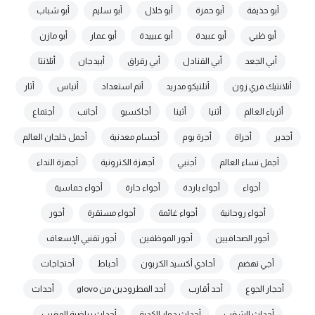
أبو حذيفة
أبو حمزة
أبو خلال
أبو سليم
أبو شباب
أبو ظبي
أبو عبيدة
أبو عبييدة
أبو عمار
أبو مازن
أبي الجعد
أبي القنادل
أبي رقراق
أبيدجان
أتلانتا
أتلانتيك فري زون
أتلتيكو مدريد
أتم استعداد
أتياس
أثار
أثرياء العالم
أثنيا
أثينا
أجاكسيو
أجانب
أجتماع
أجدير
أجراة
أجرة يوم
أجسام معدنية
أجمل خلجان العالم
أجمل نساء العالم
أجنبي
أجهزة الكترونية
أجهزة النداء
أجواء
أجواء باردة
أجواء حارة
أجواء حماسية
أجواء روحانية
أجواء غائمة
أجواء مستقرة
أجور
أجور الصحافيين
أجور الموظفين
أجور تقنيي الإسعاف
أجي تهضم
أحادي أكسيد الكربون
أحباط
أحتجاجات
أحجار الجوع
أحد أقارب
أحد المطرودين من glovo
أحداث
أحداث الشغب
أحداث دوار الكدية
أحداث رياضية المغرب