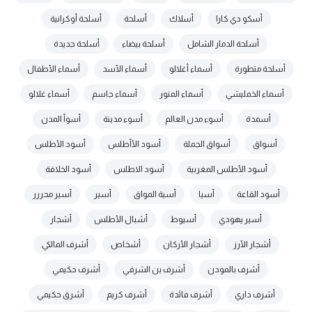
أسكو دي كارا
أسلاك
أسلحة
أسلحة أوكرانية
أسلحة الدمار الشامل
أسلحة بيضاء
أسلحة جديدة
أسلحة متطورة
أسماء أغلالو
أسماء الأسد
أسماء الأطفال
أسماء الخمليشي
أسماء المنور
أسماء جاسم
أسماء غلالو
أسمدة
أسوء مدن العالم
أسوء مدينة
أسوأ المدن
أسواق
أسواق الجملة
أسود الأأطلس
أسود الأطلس
أسود الأطلس المغربية
أسود الاطلس
أسود الخلافة
أسود القاعة
أسيا
أسية المواق
أسير
أسير محررر
أسير يهودي
أسيوط
أشبال الأطلس
أشجار
أشجار الأرز
أشجار الأركان
أشخاص
أشرف المالكي
أشرف بالمودن
أشرف بن الشرقي
أشرف حكيمي
أشرف داري
أشرف فائدة
أشرف كريم
أشرق حكيمي