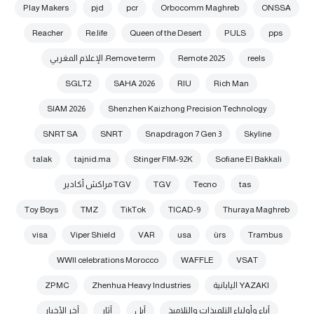
Play Makers
pjd
pcr
Orbocomm Maghreb
ONSSA
Reacher
Re.life
Queen of the Desert
PULS
pps
reels
Remote 2025
Remove term: الإعلام المغربي
SGLT2
SAHA 2026
RIU
Rich Man
SIAM 2026
Shenzhen Kaizhong Precision Technology
SNRT SA
SNRT
Snapdragon 7 Gen 3
Skyline
talak
tajnid.ma
Stinger FIM-92K
Sofiane El Bakkali
tas
Tecno
TGV
TGV مراكش أكادير
Toy Boys
TMZ
TikTok
TICAD-9
Thuraya Maghreb
visa
Viper Shield
VAR
usa
ùrs
Trambus
WWII celebrations Morocco
WAFFLE
VSAT
YAZAKI اليابانية
Zhenhua Heavy Industries
ZPMC
آباء وأولياء التلميذات والتلاميذ
آبل
آثار
آخر الأخبار