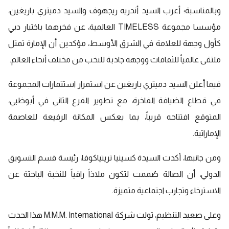
وبالمناسبة؛ أعرب السيد أندريه ريجهوف والسيد دميتري باريغين،
مؤسسا مجموعة TIMELESS العالمية، عن فخرهما باختيار دبي
كأول وجهة للعلامة في الشرق الأوسط، مؤكدين أن الإمارة تمثل
ملتقى عالمياً للثقافات ووجهة جاذبة للنخب من مختلف أنحاء العالم.
فيما أعلن السيد دميتري باريغين عن استمرار استثمارات المجموعة
في قطاع الضيافة الفاخرة، مع تطوير الفرع الثاني في أبوظبي،
المتوقع افتتاحه قريباً، بما يعكس المكانة الرفيعة للعاصمة
الإماراتية.
ومن جانبها، أكدت السيدة كسينيا تريتياكوفا، رئيسة قسم التسويق
الدولي، أن الصالة صُممت لتكون ملاذاً راقياً للنخبة الباحثة عن
الاسترخاء وتجارب اجتماعية متميزة.
وعلى صعيد التنظيم، تولت شركة M.M.M. International هذا الحدث