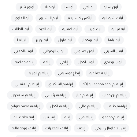
أون سايد
أوناحي
أونسا
أونكتاد
أونور شنر
أيات شيطانية
أياكس امستردم
أيام التشريق
أية العلوي
أية قرآنية
أيت أورير
أيت اعميرة
أيت الجيد
أيت الطالب
أيت باها
أيت بوكماز
أيت ملول
أيت ورير
أيرلندا
أيمن السرتي
أيمن حسوني
أيوب الرضواني
أيوب الكعبي
أيوب بوعدي
أيوب لكحل
إباحي
إبادة
إبادة جماعية
إباردة جماعية
إبداع موسيقي
إبراهيم أبو زيد
إبراهيم أحمد محمود بيد الله
إبراهيم الشكيري
إبراهيم العثماني
إبراهيم بن مدان
إبراهيم دياز
إبراهيم رئيسي
إبراهيم سعدون
إبراهيم ظاهر
إبراهيم غالي
إبراهيم لكحل
إبراهيم محمد صوليح
إبراهيم محمدو
إبراهيمي
إبرة
إبستين
إبنة نجاة عتابو
إتش 2 جلوبال إنيرجي
إتلاف
إتلاف المخدرات
إتلاف ورقة مالية