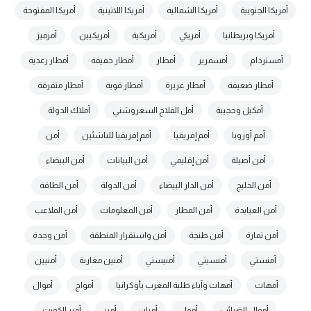
أمريكا الجنوبية
أمريكا الشمالية
أمريكا اللاتينية
أمريكا المفتوحة
أمريكا وبريطانيا
أمريكي
أمريكية
أمريكيين
أمزميز
أمستردام
أمسمرير
أمطار
أمطار خفيفة
أمطار رعدية
أمطار ضعيفة
أمطار غزيرة
أمطار قوية
أمطار متفرقة
أمكيل وحجيبة
أمل الفلاح السغروشني
أملاك الدولة
أمم أوروبا
أمم إفريقيا
أمم إفريقيا للناشئين
أمن
أمن أصيلة
أمن إقليمي
أمن البيانات
أمن البيضاء
أمن الخليج
أمن الدار البيضاء
أمن الدولة
أمن الطاقة
أمن العيايدة
أمن المطار
أمن المعلومات
أمن الملاعب
أمن تمارة
أمن طنجة
أمن واستقرار المنطقة
أمن وجدة
أمنستي
أمنسيتي
أمنيستي
أمنين مغاربة
أمنيين
أمهات
أمهات وآباء طلبة المغرب بأوكرانيا
أمواج
أموال
أموال الضرائب
أمول
أميان
أمير
أمير الكويت