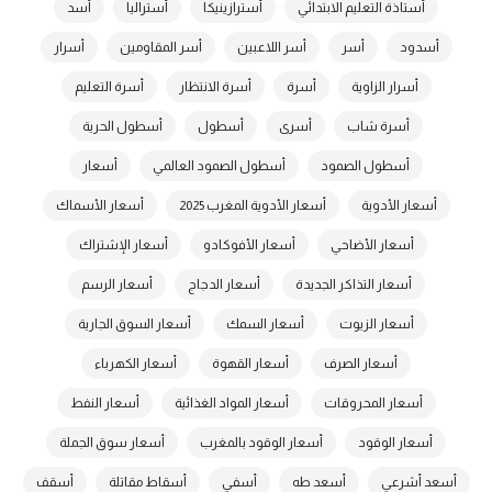
أستاذة التعليم الابتدائي
أسترازينيكا
أستراليا
أسد
أسدود
أسر
أسر اللاعبين
أسر المقاومين
أسرار
أسرار الزاوية
أسرة
أسرة الانتظار
أسرة التعليم
أسرة شاب
أسرى
أسطول
أسطول الحرية
أسطول الصمود
أسطول الصمود العالمي
أسعار
أسعار الأدوية
أسعار الأدوية المغرب 2025
أسعار الأسماك
أسعار الأضاحي
أسعار الأفوكادو
أسعار الإشتراك
أسعار التذاكر الجديدة
أسعار الدجاج
أسعار الرسم
أسعار الزيوت
أسعار السمك
أسعار السوق الجارية
أسعار الصرف
أسعار القهوة
أسعار الكهرباء
أسعار المحروقات
أسعار المواد الغذائية
أسعار النفط
أسعار الوقود
أسعار الوقود بالمغرب
أسعار سوق الجملة
أسعد أشرعي
أسعد طه
أسفي
أسقاط مقاتلة
أسقف