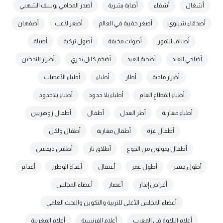
أشغال
أشقاء
أصابة بشرية
أصدر المحامي يوسف الشهبي
أصدقاء شينوي
أصغر حقيبة في العالم
أصغر لاعب
أصفهان
أصناف التمور
أصوات مخيفة
أصول تركية
أصيلة
أضاحي العيد
أضحية العيد
أضخم كابل بحري
أضرار التدخين
أضرار مادية
أطار
أطباء
أطباء الأعصاب
أطباء القطاع العام
أطباء بلا حدود
أطباء بلاحدود
أطباء مغاربة
أطر العدل
أطفال
أطفال زوهريين
أطفال غزة
أطفال مغاربة
أطفال ولكن
أطفال يموتون من الجوع
أطلاق نار
أطلس ديفنس
أطول جسر
أطول عمر
أعتقال
أعداء الوطن
أعدام
أعراض إنذار
أعصار
أعضاء المجلس
أعضاء المجلس الأعلى للتربية والتكوين والبحث العلمي
أعلام التلاوة في المغرب
أعلام الفرنسية
أعلام المغربية