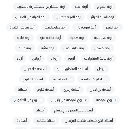
أزمة اللحوم
أزمة الماء
أزمة المشاريع الاستثمارية بالمغرب
أزمة المياه الجزائر
أزمة المياه طهران
أزمة المياه في المغرب
أزمة النيجر
أزمة تمودة باي
أزمة دبلوماسية
أزمة سائقي الأجرة
أزمة سياسية
أزمة صحية
أزمة غذائية غزة
أزمة قلبية
أزمة كشمير
أزمة كلية الطب
أزمة مائية
أزمة مالية
أزمة مالية المقاولات
أزمور
أزوااد
أزولاي
أزياء
أزيلال
أساتذة المناطق النائية
أساتذة جامعيين
أساطير كرة القدم
أسامة السيبد
أسامة المليوي
أسامة بن لادن
أسامة رمزي
أسامة فلوح
أسبانيا
أسبوع الموضة
أسبوع الموضة في باريس
أسبوع من الطقوس
أستاد علم النفس والإجتماع
أستاذ
أستاذ الذي شغلت قضيته البرلمان
أستاذ متقاعد
أستاذة