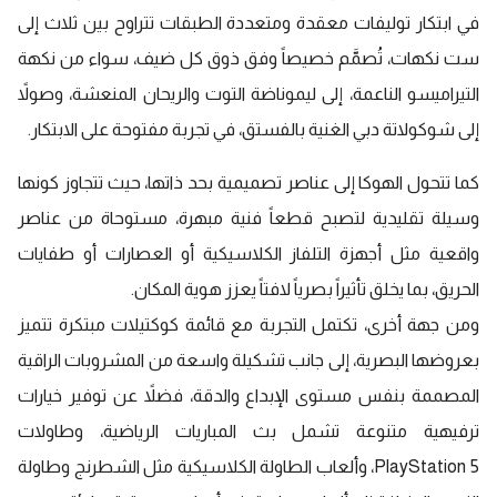
في ابتكار توليفات معقدة ومتعددة الطبقات تتراوح بين ثلاث إلى
ست نكهات، تُصمَّم خصيصاً وفق ذوق كل ضيف، سواء من نكهة
التيراميسو الناعمة، إلى ليموناضة التوت والريحان المنعشة، وصولاً
إلى شوكولاتة دبي الغنية بالفستق، في تجربة مفتوحة على الابتكار.
كما تتحول الهوكا إلى عناصر تصميمية بحد ذاتها، حيث تتجاوز كونها
وسيلة تقليدية لتصبح قطعاً فنية مبهرة، مستوحاة من عناصر
واقعية مثل أجهزة التلفاز الكلاسيكية أو العصارات أو طفايات
الحريق، بما يخلق تأثيراً بصرياً لافتاً يعزز هوية المكان.
ومن جهة أخرى، تكتمل التجربة مع قائمة كوكتيلات مبتكرة تتميز
بعروضها البصرية، إلى جانب تشكيلة واسعة من المشروبات الراقية
المصممة بنفس مستوى الإبداع والدقة، فضلاً عن توفير خيارات
ترفيهية متنوعة تشمل بث المباريات الرياضية، وطاولات
PlayStation 5، وألعاب الطاولة الكلاسيكية مثل الشطرنج وطاولة