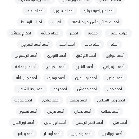
أحداث رياضية دولية
أحداث سوريا
أحداث عنف
أحداث نهائي كأس إفريقيا 2026
أحزاب
أحزاب الوسط
أحزاب اليمين
أحفورة
أحفير
أحكام جنائية
أحكام قضائية
أحلام
أحلام بنات
أحمد أحمد
أحمد أحمد السروي
أحمد البواري
أحمد التوفيق
أحمد التويزي
أحمد الريسوني
أحمد الزفزافي
أحمد الشرع
أحمد العبادي
أحمد بوحدادة
أحمد بولان
أحمد تور الدين
أحمد توقيف
أحمد جاب الله
أحمد جواء
أحمد حموش
أحمد رحو
أحمد رضا الشامي
أحمد رضى الشامي
أحمد رفعت
أحمد عبادي
أحمد عدوية
أحمد عطاف
أحمد عليان
أحمد فرس
أحمد قعبور
أحمد مكي
أحمد ناصر الريسي
أحمد نور الدين
أحمد نور اليدن
أحمد نورالدين
أحمد ولد يحيى
أحمدأوسار
أحمدو بامبا