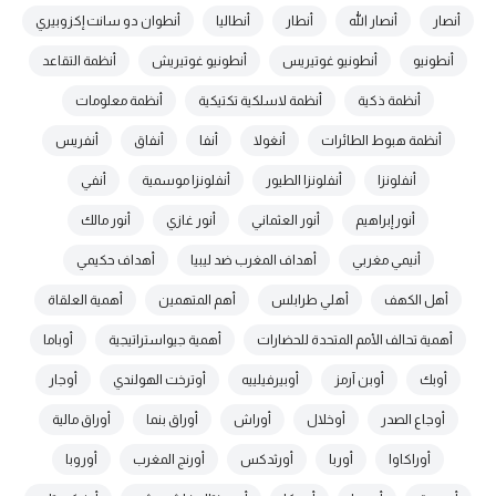
أنصار
أنصار الله
أنطار
أنطاليا
أنطوان دو سانت إكزوبيري
أنطونيو
أنطونيو غوتيريس
أنطونيو غوتيريش
أنظمة التقاعد
أنظمة ذكية
أنظمة لاسلكية تكتيكية
أنظمة معلومات
أنظمة هبوط الطائرات
أنغولا
أنفا
أنفاق
أنفريس
أنفلونزا
أنفلونزا الطيور
أنفلونزا موسمية
أنفي
أنور إبراهيم
أنور العثماني
أنور غازي
أنور مالك
أنيمي مغربي
أهداف المغرب ضد ليبيا
أهداف حكيمي
أهل الكهف
أهلي طرابلس
أهم المتهمين
أهمية العلقاة
أهمية تحالف الأمم المتحدة للحضارات
أهمية جيواستراتيجية
أوباما
أوبك
أوبن آرمز
أوبيرفيلييه
أوترخت الهولندي
أوجار
أوجاع الصدر
أوخلال
أوراش
أوراق بنما
أوراق مالية
أوراكاوا
أوربا
أورثدكس
أورنج المغرب
أوروبا