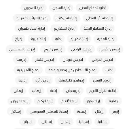
إدارة الدفاع المدني
إدارة السجن
إدارة السجون
إدارة الشأن المحلي
إدارة الشركات
إدارة الضرائب المغربية
إدارة المخاطر البيئية
إدارة المشاريع
إدارة المياه طهران
إدارة الهجرة
إدانات عربية
إدانة
إدانة عربية
إدراج
إدريس الأزمي
إدريس الراضي
إدريس الروخ
إدريس السنتيسي
إدريس المريني
إدريس فرحان
إدريس لشكر
إدريسا
إدلب
إدماج الأشخاص في وضعية إعاقة
إدماج الأمازيغية
إدماج النساء
إدواردو كامافينغا
إديس أبابا
إذاعة
إذاعة القرآن الكريم
إذريبدجان
إذعة
إرهاب
إرهابي
إرهابية
إريك زمور
إزالة الألغام
إزالة الركام
إزالة الكربون
إزمير
إزيلال
إساءة
إساءة للعاملين العموميين
إسائيل
إسانيا
إسباتيا
إسبان
إسباني
إسبانيا