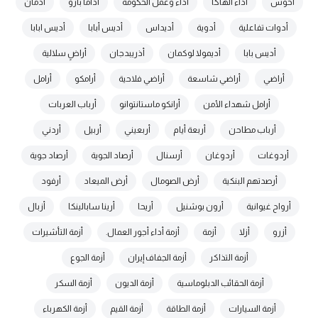
أخوش
أداء الهاكا
أداء وعمل الحكومة
أداما بارو
أدمان
أدوات تفاعلية
أدوية
أديداس
أديس أبابا
أديس ابابا
أديس بابا
أديمولا لوكمان
أذريبدجان
أراضٍ سلالية
أراضي
أراضي شاسعة
أراضي فلاحية
أرامكو
أرامل
أرامل شهداء الأمن
أرانكو ماستانتوانو
أرباب العربات
أرباب مطاحن
أربعة أيام
أربعيني
أربيل
أردني
أردوغات
أردوغان
أرسنال
أرصاد الجوية
أرصاد جوية
أرصدتهم البنكية
أرض الصومال
أرض الميعاد
أرفود
أرواح غيوانية
أرون بوشنيل
أريحا
أرينا سابالينكا
أزبال
أزرو
أزلا
أزمة
أزمة أداء أجور العمال.
أزمة التأشيرات
أزمة التذاكر
أزمة الجفاف إيران
أزمة الجوع
أزمة الحقائب الدبلوماسية
أزمة الديون
أزمة السكر
أزمة السيارات
أزمة الطاقة
أزمة القيم
أزمة الكهرباء