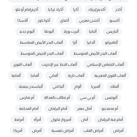
أكدز
أكديم إيزيك
أكرا
أكراد تركيا
أكرم إمام أوغلو
أكسبو
أكشن مغربي
أكفاي
أكوا باور
ألاسكا
ألباريس
ألبانيا
ألبرت بورلا
ألبوطا
ألبوم جديد
ألتاميرانو
ألدابرا
ألزا
ألعاب البحر الأبيض المتةسط
ألعاب البحر الأبيض المتوسط
ألعاب البحر الابيض المتوسط
ألعاب التضامن الإسلامي
ألعاب الحظ عبر الإنترنت
ألعاب القوى
ألعاب القوى المغربية
ألعاب نارية
ألماني
ألمانيا
ألمانية
ألملك
ألميريا
ألواح
أليكانتي
أليكسندر بينفيلد
أليوتيس
أم بي سي
أم تطالب بالعدالة
أم تمارس
أم محمدينو
أمال صقر
أمام البرلمان
أمام المحكمة
أمام قبة البرلمان
أمان
أمبرواز فايول
أمرأة
أمرابط
أمراض
أمراض القلب
أمراض تنفسية
أمرض
أمريكا