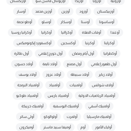
أوروبية
أورويا
أوريكا
أوريونتال فاشن شو
أوزبكستان
أوزبيكستان
أوزود
أوزين
أوزين محمد
أوسار
أوساسونا
أوستا
أوسكار
أوسلو
أوطو نجمة
أوغندا
أوقات الصلاة
أوكراانيا
أوكرانيا
أوكرانيا روسيا
أوكراينا
أوكرنيا
أوكسجين
أوكسفورد إيكونوميكس
أوكطرانيا
أول أيام رمضان
أول خورج إعلامي
أول طائرة
أول ظهور إعلامي
أول مصنع
أولاد تايمة
أولاد حسون
أولاد زباير
أولاد سبيطة
أولاد عزوز
أولاد يوسف
أولاف شولتس
أولمبيات
أولمبياد
أولمبياد البرمجة
أولمبياد الرياضيات الدولية
أولمبياد باريس
أولمبياد طوكيو
أولمبيك آسفي
أولمبيك اليوسفية
أولمبيك خريبكة
أولمبيك مارسيليا
أولمرت
أولوالوكو
أولي ساتر
أولياء الأمور
أوم
أوميغا سبيد ماستر
أوميكرون