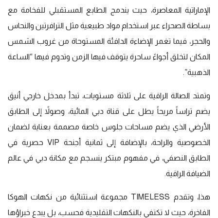
الإماراتية المعاصرة، حيث يندمج الطابع المستقبلي للفخامة مع
بساطة الصحراء عبر استخدام مواد طبيعية مثل الترافرتين والنحاس
والحجر، فيما تغمر الإضاءة الدافئة المستوحاة من غروب الشمس
المكان لتخلق أجواءً ساحرة يتوقف فيها الزمن وتدوم فيها “الساعة
الذهبية”.
وتمتد الصالة الراقية على ثلاثة مستويات، تبدأ بمدخل خارجي أنيق
يضم تراساً مريحاً يطل على قناة دبي المائية، وصولاً إلى الطابق
الأرضي الذي يضم مساحات جلوس خاصة مصممة بعناية لضمان
الخصوصية والراحة، بالإضافة إلى ثمانية أجنحة VIP حصرية في
الطابق النصفي، في مفهوم مبتكر ينسجم مع مكانة دبي في عالم
الضيافة الراقية.
هذا، وتقدم TIMELESS مجموعة استثنائية من نكهات الهوكا
الفاخرة، حيث لا تكتفي بالنكهات التقليدية فحسب، بل يبدع خبراؤها