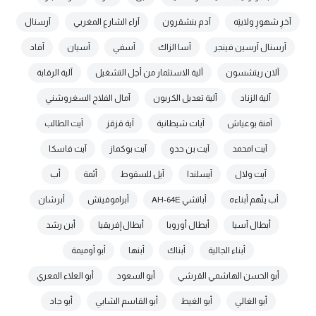
آخرِ شهورِ ولايتِه
آدم بنشقرون
آراء الشارع المغربي
آرسنال
آرسنال آرسين فينجر
آسا الزاك
آسفي
آسيان
آفاد
آلان ريتشسون
آلية الاستثمار من أجل التشغيل
آلية الرقابة
آلية الزناد
آلية تعديل الكربون
آمال الفلاح السغروشني
آمنة بوعياش
آيات شيطانية
آية قزقز
آيت الطالب
آيت امحمد
آيت بن حدو
آيت بوكماز
آيت فاسكا
آيت ولال
آيسلندا
آيل للسقوط
أئمة
أب
أب يتّهم أبناءه
أباتشي AH-64E
أبراموفيتش
أبرشان
أبطال آسيا
أبطال أوروبا
أبطال إفريقيا
أبن رشد
أبناء الجالية
أبناك
أبنها
أبو أوميمة
أبو الحسن الهاشمي القرشي
أبو السعود
أبو العلاء المعري
أبو الغالي
أبو الغيط
أبو القاسم الشابي
أبو جاد