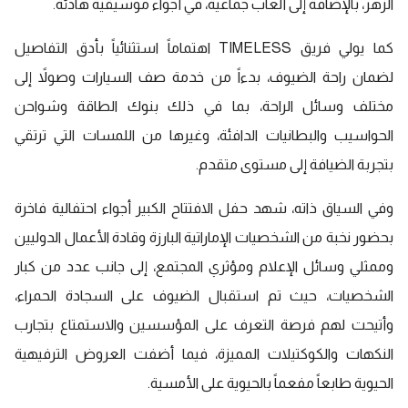
الزهر، بالإضافة إلى ألعاب جماعية، في أجواء موسيقية هادئة.
كما يولي فريق TIMELESS اهتماماً استثنائياً بأدق التفاصيل
لضمان راحة الضيوف، بدءاً من خدمة صف السيارات وصولاً إلى
مختلف وسائل الراحة، بما في ذلك بنوك الطاقة وشواحن
الحواسيب والبطانيات الدافئة، وغيرها من اللمسات التي ترتقي
بتجربة الضيافة إلى مستوى متقدم.
وفي السياق ذاته، شهد حفل الافتتاح الكبير أجواء احتفالية فاخرة
بحضور نخبة من الشخصيات الإماراتية البارزة وقادة الأعمال الدوليين
وممثلي وسائل الإعلام ومؤثري المجتمع، إلى جانب عدد من كبار
الشخصيات، حيث تم استقبال الضيوف على السجادة الحمراء،
وأتيحت لهم فرصة التعرف على المؤسسين والاستمتاع بتجارب
النكهات والكوكتيلات المميزة، فيما أضفت العروض الترفيهية
الحيوية طابعاً مفعماً بالحيوية على الأمسية.