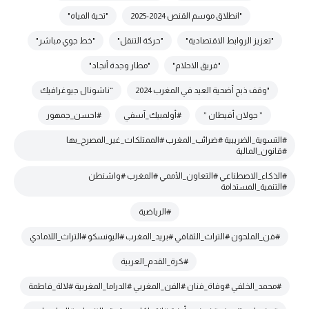
"انطلاق موسم القنص 2024-2025
"تحية المياه"
"تعزيز الروابط الاقتصادية"
"حركة التنقل"
"خط جوي مباشر"
"فريق الاحلام"
"مطار وجدة أنجاد"
"وقف ذبح أضحية العيد في المغرب 2024
“ناشونال جيوغرافيك
” جولان أفيطان ”
#أولمبيك_آسفي
#احسن_جمهور
#التسوية_الضريبية #ضرائب_المغرب #الممتلكات_غير_المصرح_بها
#قانون_المالية
#الذكاء_الاصطناعي #التعاون_الأممي #المغرب #واشنطن
#التنمية_المستدامة
#الرياضية
#فن_الملحون #التراث_الثقافي #بريد_المغرب #اليونسكو #التراث_اللامادي
#كرة_القدم_العربية
#محمد_الخلفي #وفاة_فنان #الفن_المغربي #الدراما_المغربية #لالة_فاطمة