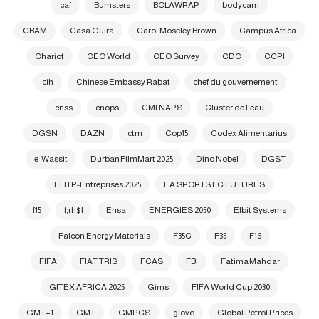
caf
Bumsters
BOLAWRAP
bodycam
CBAM
Casa Guira
Carol Moseley Brown
Campus Africa
Chariot
CEO World
CEO Survey
CDC
CCPI
cih
Chinese Embassy Rabat
chef du gouvernement
cnss
cnops
CMI NAPS
Cluster de l’eau
DGSN
DAZN
ctm
Cop15
Codex Alimentarius
e-Wassit
Durban FilmMart 2025
Dino Nobel
DGST
EHTP-Entreprises 2025
EA SPORTS FC FUTURES
f15
f;rh$l
Ensa
ENERGIES 2050
Elbit Systems
Falcon Energy Materials
F35C
F35
F16
FIFA
FIAT TRIS
FCAS
FBI
Fatima Mahdar
GITEX AFRICA 2025
Gims
FIFA World Cup 2030
GMT+1
GMT
GMPCS
glovo
Global Petrol Prices