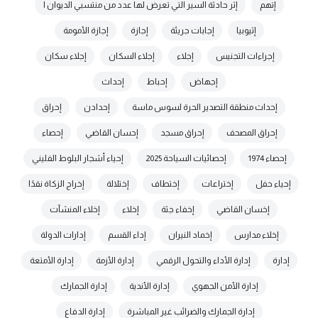
إتهم
إثر حادثة السير التي تعرض لها عدد من منتسبي الديوان ا
إثيوبيا
إجابات جريئة
إجازة
إجازة الأمومة
إجراءات التجنيس
إجلاء
إجلاء السكان
إجلاء سكان
إجهاض
إحباط
إحداث
إحداث منطقة التصدير الحرة لسوس ماسة
إحدادن
إحراق
إحراق المصحف
إحراق مسجد
إحسان القاضي
إحصاء
إحصاء 1974
إحصائيات السياحة 2025
إحياء أشجار البلوط الفليني
إحياء حفل
إختراعات
إختطاف
إختلالة
إخراج الزكاة نقدًا
إخسان القاضي
إخفاء جثة
إخلاء
إخلاء المنشآت
إخلاء مدارس
إخماد النيران
إداء القسم
إدارات الدولة
إدارة
إدارة الأداء والتحول الرقمي
إدارة الأزمة
إدارة الأمتعة
إدارة الأمن الجهوي
إدارة الأندية
إدارة الجمارك
إدارة الجمارك والضرائب غير المباشرة
إدارة الدفاع