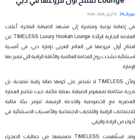
Lounge تفتتح أول فروعها في دبي
جورنال24
18 أبريل 2026 - 15:00
في إضافة نوعية ومتميزة إلى مشهد الضيافة الفاخرة؛ أعلنت
العلامة التجارية الرائدة TIMELESS Luxury Hookah Lounge عن
افتتاح أول فروعها في العالم العربي بإمارة دبي، في أمسية
استثنائية جسّدت روح الفخامة العالمية والأناقة الراقية التي تتميز بها
الإمارة.
ولأن TIMELESS لا تقتصر على كونها صالة راقية تقليدية، بل
تجربة متكاملة لمفهوم الضيافة بعناية فائقة، حيث تتناغم العمارة
العصرية مع الخصوصية والخدمة الرفيعة، لتوفر بيئة مثالية
للاجتماعات الراقية واللقاءات الاجتماعية والأمسيات الاستثنائية في
أجواء من الراحة والرقي.
وقد استُلهمت TIMELESS تصميمها من جماليات الصحراء