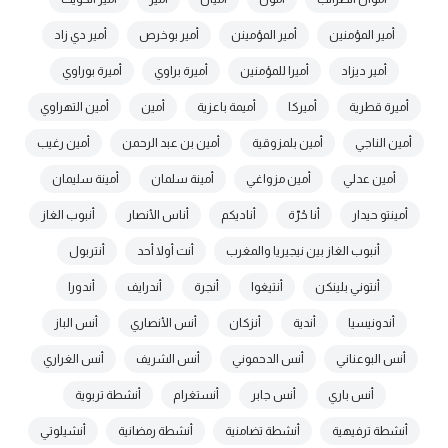
أمير المؤمنين
أمير المؤمينن
أمير بوخرص
أمير دي زاد
أمير ديزاد
أميرا للمؤمنين
أميرة براوي
أميرة بوراوي
أميرة قطرية
أميركا
أميمة باعزية
أمين
أمين التهراوي
أمين الناجي
أمين بلمزوقية
أمين بن عبد الرحمن
أمين رغيب
أمين عدلي
أمين مزواغي
أمينة سلمان
أمينة سليمان
أمينتو حيدار
أنا حُرّة
أناديكم
أناس الأنصار
أنبوب الغاز
أنبوب الغاز بين نيجيريا والمغرب
أنت أولا أحد
أنتربول
أنتوني بلينكن
أنتيغوا
أنجرة
أندرايف
أندورا
أندونيسيا
أندية
أنزكان
أنس الأنصاري
أنس الباز
أنس البوعناني
أنس الدحموني
أنس الشريف
أنس الغراري
أنس باري
أنس جابر
أنستغرام
أنشطة تربوية
أنشطة ترفيهية
أنشطة تضامنية
أنشطة رمضانية
أنشيلوتي