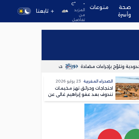
-
°C
صحة
منوعات
المزيد
تابعنا
وأسرة
من
تفاصيل
 وتلوّح بإجراءات مضادة
حفل زفاف يتحول إلى عزاء بسبت ولاد ا
الصحراء المغربية
23 يوليو 2026
احتجاجات وحرائق تهز مخيمات
تندوف بعد عفو إبراهيم غالي عن
متهم بقتل امرأة