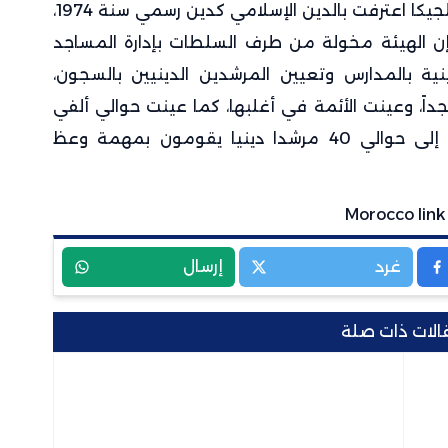
وكشف، رئيس الهيئة، إن وزارة العدل في بلجيكا اعترفت بالدين الإسلامي كدين رسمي سنة 1974،
إن الهيئة مخولة من طرف السلطات بإدارة المساجد
ينية بالمدارس وتعيين المرشدين الدينيين بالسجون،
ً، وعينت الأئمة في أغلبها، كما عينت حوالي ألفي
معلم تربية دينية في المدارس، إضافة إلى حوالي 40 مرشدا دينيا يقومون بمهمة وعظ
غرد
إرسال
الات ذات صلة