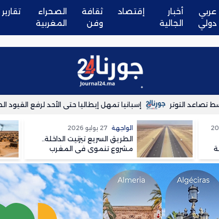
عربي
أخبار
إقتصاد
ثقافة
الصحراء
تقارير
دولي
الجالية
وفن
المغربية
د التوتر
إسبانيا تمهل إيطاليا حتى الأحد لرفع القيود الحدودية
الواجهة
27 يوليو 2026
الطريق السريع تيزنيت الداخلة..
ة
مشروع تنموي في المغرب
وسعار في الجزائر