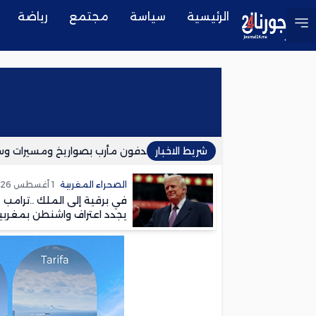
الرئيسية
سياسة
مجتمع
رياضة
شريط الاخبار
اليمن: الحوثيون يستهدفون مأرب بصواريخ ومسيرات وسط تصاع
الصحراء المغربية
1 أغسطس 2026
في برقية إلى الملك ..ترامب
يجدد اعتراف واشنطن بمغربي
الصحراء