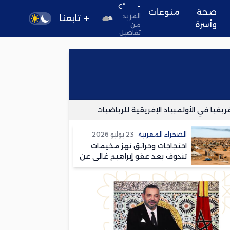
-
°C
صحة
منوعات
المزيد
تابعنا
وأسرة
من
تفاصيل
ا في الأولمبياد الإفريقية للرياضيات
مقتل وإصابة عدد من جنود
الصحراء المغربية
23 يوليو 2026
احتجاجات وحرائق تهز مخيمات
تندوف بعد عفو إبراهيم غالي عن
متهم بقتل امرأة