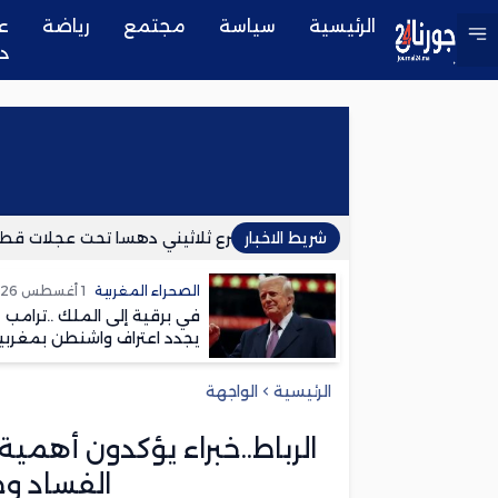
الرئيسية
سياسة
مجتمع
رياضة
ع
د
شريط الاخبار
فاس..مصرع ثلاثيني دهسا تحت عجلات قطار ببنس
الصحراء المغربية
1 أغسطس 2026
في برقية إلى الملك ..ترامب
يجدد اعتراف واشنطن بمغربي
الصحراء
الرئيسية
الواجهة
الرباط..خبراء يؤكدون أهم
الفساد وح