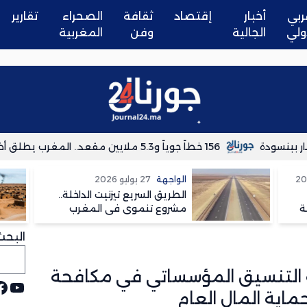
ربي
أخبار
إقتصاد
ثقافة
الصحراء
تقارير
ولي
الجالية
وفن
المغربية
ودة
156 خطاً جوياً و5.3 ملايين مقعد.. المغرب يطلق أضخم خطة للربط الجوي مع ريانير
الواجهة
27 يوليو 2026
الطريق السريع تيزنيت الداخلة..
ة
مشروع تنموي في المغرب
وسعار في الجزائر
البحث
ية التنسيق المؤسساتي في مكافحة
يوت
ف
ماية المال العام