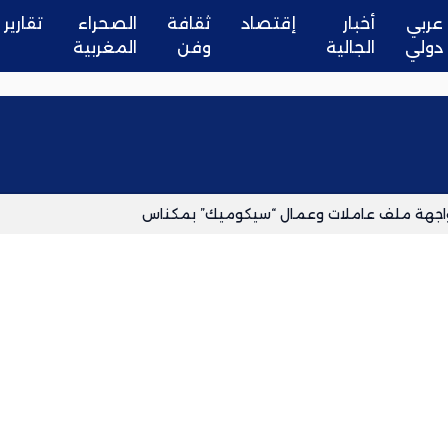
عربي
أخبار
إقتصاد
ثقافة
الصحراء
تقارير
دولي
الجالية
وفن
المغربية
الواجهة ملف عاملات وعمال “سيكوميك” بمكناس
حداً للشائعات
سائحين وممارسة الإرشاد السياحي دون ترخيص
ة أو مليلية لا يمنح حق الإقامة أو الدخول إلى أوروبا
لة والإهمال
لمغرب كشريك استراتيجي لإسبانيا