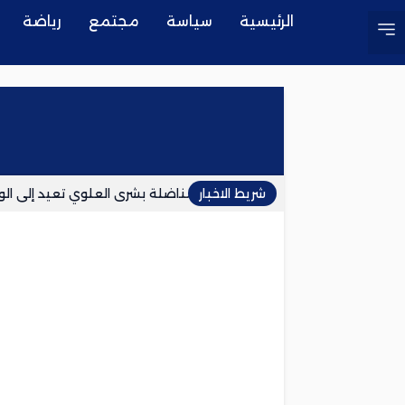
الرئيسية
سياسة
مجتمع
رياضة
شريط الاخبار
وفاة المناضلة بشرى العلوي تعيد إلى 
ياسين بونو يؤكد انفصاله عن زوجته ويضع 
توقيف شخص بمراكش للاشتباه في ابتزاز 
السفارة الإسبانية بالمغرب: العبور إلى سبت
إقليم شفشاون.. إقليم الحفر والغبار والعز
فاينانشال تايمز: أزمة سبتة عززت موقع ا