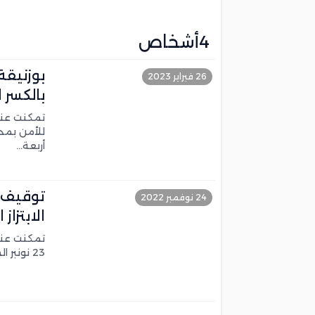
مقتل وإصابة عدد من جنود الاحتلال بانفج
تلاميذ المغرب يحصدون المرتبة الثانية إفر
4أشخاص
إحباط تهريب 350 كيلوغراماً من الشيرا بميناء طنجة المتوسط وتوقيف سائق شاحنة للنقل الدولي
26 فبراير 2023
أحداث سبتة.. قس إسباني يطالب بـقصف ا
بالكسر 
تمكنت عنا
أربعة…
24 نوفمبر 2022
الابتزاز
تمكنت عنا
23 نونبر الجاري، من توقيف أربعة أشخاص تتراوح أعمارهم ما…