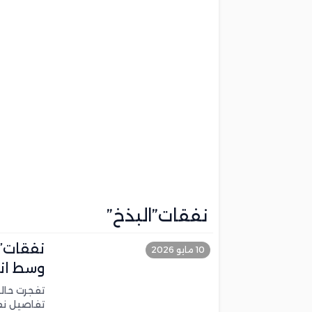
نفقات”البذخ”
نفقات”ا
10 مايو 2026
وسط انت
تفجرت حال
تفاصيل نفق