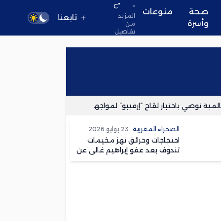
-
°C
صحة
منوعات
المزيد
تابعنا
وأسرة
من
تفاصيل
ة توصي باختبار لقاح “إرفيبو” لمواجهة سلالة جديدة من الإيبولا في ال
الصحراء المغربية
23 يوليو 2026
احتجاجات وحرائق تهز مخيمات
تندوف بعد عفو إبراهيم غالي عن
متهم بقتل امرأة