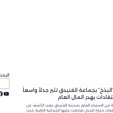
البحث
لبذخ” بجماعة الفنيدق تثير جدلاً واسعاً
يوت
ف
قادات بهدر المال العام
ة من الاستياء العارم بمدينة الفنيدق عقب الكشف عن
ات مثيرة للجدل صادقت عليها الجماعة الترابية، حيث