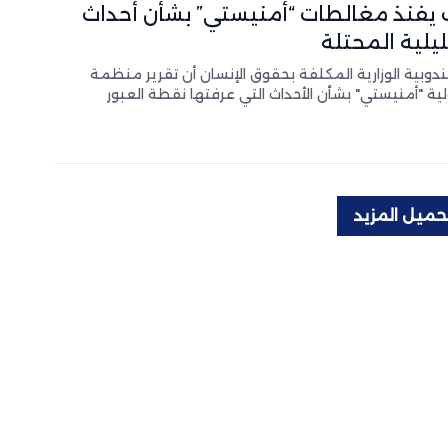
 يفنذ مغالطات “أمنيستي” بشأن أحداث
يلية المحتلة
وبية الوزارية المكلفة بحقوق الإنسان أن تقرير منظمة
لية "أمنيستي" بشأن الأحداث التي عرفتها نقطة العبور
حميل المزيد