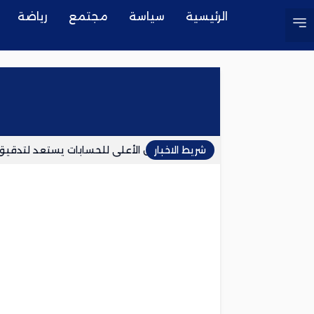
الرئيسية
سياسة
مجتمع
رياضة
شريط الاخبار
المجلس الأعلى للحسابات يستعد لتدقيق 
خنيفرة..شاب يجهز على والده بطريقة بش
حكم قضائي يفرض على «ميتا» 942 مليون دولار بسبب منصاتها وتأثيرها على القاصرين
كولومبيا تصفع الجزائر وتغير موقفها من
تفكيك شبكات لتهريب المهاجرين من الجزائر
المغرب والولايات المتحدة تختبران صاروخ 