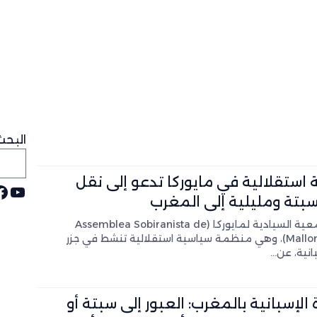
عات طقس اليوم السبت
 2026-2027
جرا لقوا حتفهم خلال محاولات العبور
وسيا استغلت أزمة سبتة لنشر خطاب الكراهية والمعلومات المضللة
البحث
ستقلالية في مايوركا تدعو إلى نقل
يوت
ف
بتة ومليلية إلى المغرب
أعربت الجمعية السيادية لمايوركا (Assemblea Sobiranista de
Mallorca – ASM)، وهي منظمة سياسية استقلالية تنشط في جزر
سبانية، عن…
 الإسبانية بالمغرب: العبور إلى سبتة أو