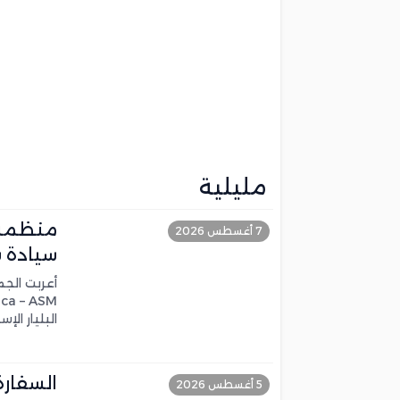
أجواء حارة مع تساقطات مطرية في توق
وزارة التربية الوطنية تحسم موعد الدخول المدرسي
السلطات الإسبانية: معهد الطب الشرعي بسبتة استقبل جثامين 80 مها
تقرير بريطاني : حملات تضليل مرتبطة بر
مليلية
منظمة ا
7 أغسطس 2026
سيادة س
البليار الإ
السفارة
5 أغسطس 2026