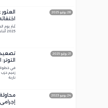
العثور 
28 يوليو 2025
اختفائه
2025 أثناء محاولته العبور سباحة نحو مدينة مليلية
تصعيد 
21 يوليو 2025
التوتر:
في خطوة اع
زعيم حزب 
نارية
24 يونيو 2023
إجرامي 