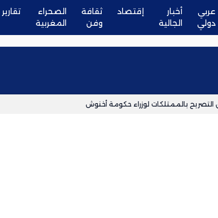
عربي
أخبار
إقتصاد
ثقافة
الصحراء
تقارير
دولي
الجالية
وفن
المغربية
التصريح بالممتلكات لوزراء حكومة أخنوش
عة
 قضية الصحراء.
 إلى إسبانيا وإيطاليا
كروز بالذخيرة الحية في خطوة لتعزيز التعاون الدفاعي