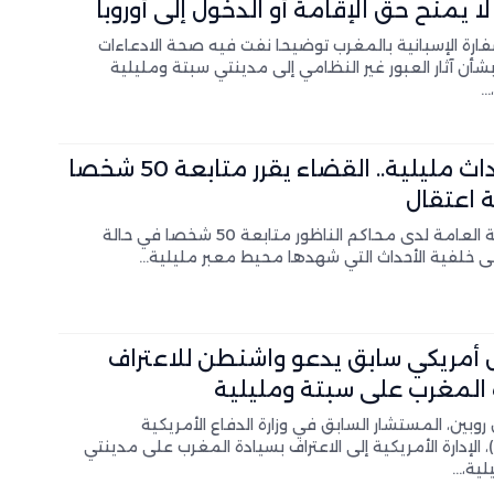
لا يمنح حق الإقامة أو الدخول إلى أوروبا
ارة الإسبانية بالمغرب توضيحا نفت فيه صحة الادعاءات
بشأن آثار العبور غير النظامي إلى مدينتي سبتة ومليلية
…
بعد أحداث مليلية.. القضاء يقرر متابعة 50 شخصا
 اعتقال
قررت النيابة العامة لدى محاكم الناظور متابعة 50 شخصا في حالة
لى خلفية الأحداث التي شهدها محيط معبر مليلية…
أمريكي سابق يدعو واشنطن للاعتراف
المغرب على سبتة ومليلية
روبين، المستشار السابق في وزارة الدفاع الأمريكية
)، الإدارة الأمريكية إلى الاعتراف بسيادة المغرب على مدينتي
لية،…