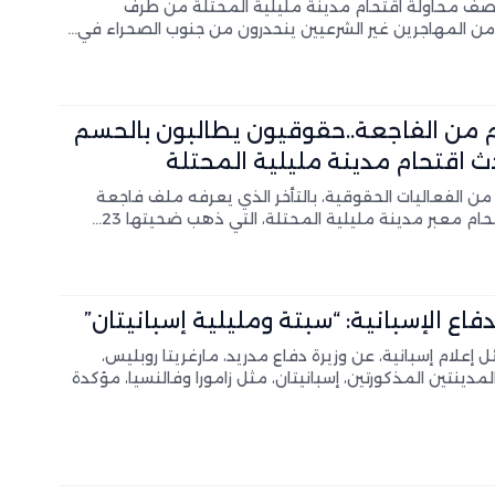
صف محاولة اقتحام مدينة مليلية المحتلة من طرف
 المهاجرين غير الشرعيين ينحدرون من جنوب الصحراء في…
 من الفاجعة..حقوقيون يطالبون بالحسم
 اقتحام مدينة مليلية المحتلة
ن الفعاليات الحقوقية، بالتأخر الذي يعرفه ملف فاجعة
حام معبر مدينة مليلية المحتلة، التي ذهب ضحيتها 23…
دفاع الإسبانية: “سبتة ومليلية إسبانيتان”
 إعلام إسبانية، عن وزيرة دفاع مدريد، مارغريتا روبليس،
المدينتين المذكورتين، إسبانيتان، مثل زامورا وفالنسيا، مؤكدة