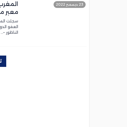
المغرب
23 ديسمبر 2022
معبر مل
سجلت المند
العفو الدو
الناظور –…
ت