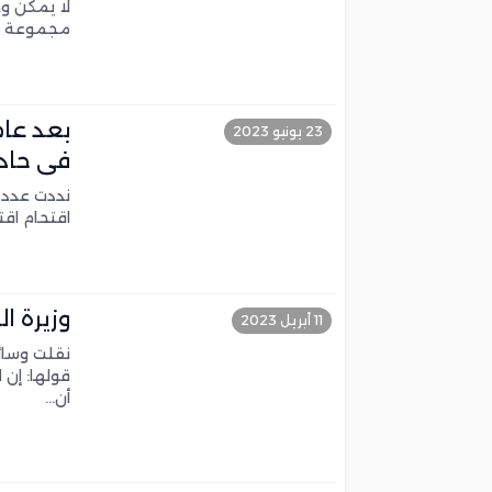
لا يمكن و
مجموعة من
بعد عام
23 يونيو 2023
في حادث
نددت عدد م
اقتحام اقت
وزيرة ال
11 أبريل 2023
نقلت وسائل
قولها: إن 
أن…