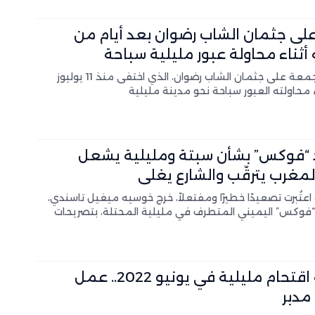
على جثمان الشاب رضوان بعد أيام من
 أثناء محاولة عبور مليلية سباحة
عُثر يوم الجمعة على جثمان الشاب رضوان، الذي اختفى منذ 11 يوليوز
“فوكس” بشأن سبتة ومليلية يشعل
 المغرب يترقّب والشارع يغلي
تُبرت تصعيدًا خطيرًا ومفتعلاً، خرج خوسيه ميغيل تاسندي،
“فوكس” اليميني المتطرف في مليلية المحتلة، بتصريحات
محاولة اقتحام مليلية في يونيو 2022.. عمل
مدبر