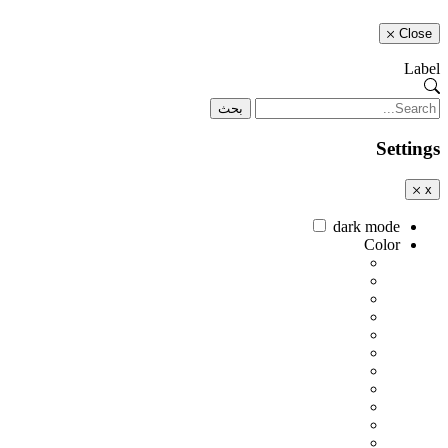
Close
Label
بحث
Settings
x
dark mode
Color