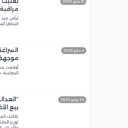
لفتيت و
15 مايو 2026
مراقبة 
ترأس عبد ا
التناظر ال
4 مايو 2026
موجهة 
أوقفت عناص
السراغنة، شاحنة كا
“العدال
24 يونيو 2022
بيع الأ
طالبت المج
لوزير الدا
والأماكن