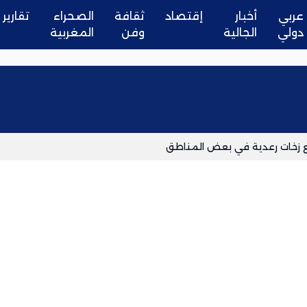
عربي
أخبار
إقتصاد
ثقافة
الصحراء
تقارير
دولي
الجالية
وفن
المغربية
مع زخات رعدية في بعض المناطق
الواجهة ملف عاملات وعمال “سيكوميك” بمكناس
حداً للشائعات
سائحين وممارسة الإرشاد السياحي دون ترخيص
ة أو مليلية لا يمنح حق الإقامة أو الدخول إلى أوروبا
لة والإهمال