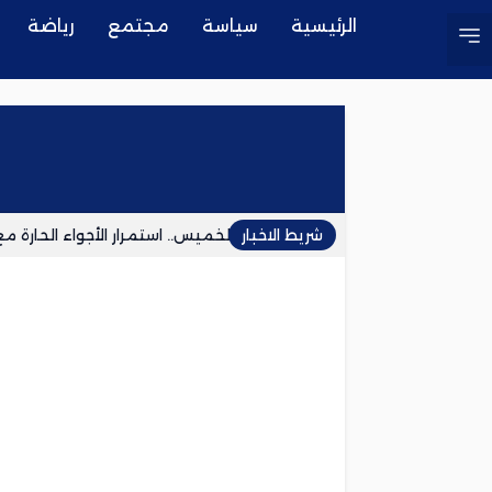
الرئيسية
سياسة
مجتمع
رياضة
شريط الاخبار
طقس الخميس.. استمرار الأجواء الحارة 
وفاة المناضلة بشرى العلوي تعيد إلى 
ياسين بونو يؤكد انفصاله عن زوجته ويضع 
توقيف شخص بمراكش للاشتباه في ابتزاز 
السفارة الإسبانية بالمغرب: العبور إلى سبت
إقليم شفشاون.. إقليم الحفر والغبار والعز