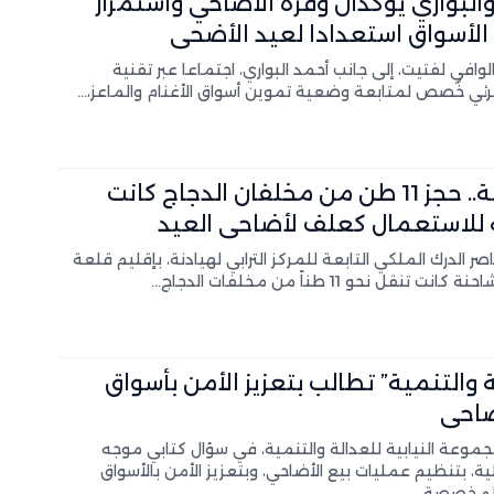
البواري يؤكدان وفرة الأضاحي واستمرار
الأسواق استعدادا لعيد الأضحى
لوافي لفتيت، إلى جانب أحمد البواري، اجتماعا عبر تقنية
مرئي خُصص لمتابعة وضعية تموين أسواق الأغنام والماعز،…
السراغنة.. حجز 11 طن من مخلفان الدجاج كانت
للاستعمال كعلف لأضاحي العيد
ر الدرك الملكي التابعة للمركز الترابي لهيادنة، بإقليم قلعة
نت تنقل نحو 11 طناً من مخلفات الدجاج…
ة والتنمية” تطالب بتعزيز الأمن بأسواق
ضاحي
موعة النيابية للعدالة والتنمية، في سؤال كتابي موجه
خلية، بتنظيم عمليات بيع الأضاحي، وبتعزيز الأمن بالأسواق
 المخصصة…