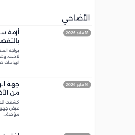
فاينانشال تايمز: أزمة سبتة عززت موقع ا
مقتل وإصابة عدد من جنود الاحتلال بانفج
الأضاحي
تلاميذ المغرب يحصدون المرتبة الثانية إفر
أزمة سو
18 مايو 2026
إحباط تهريب 350 كيلوغراماً من الشيرا بميناء طنجة المتوسط وتوقيف سائق شاحنة للنقل الدولي
بالتقصي
يواجه الم
لاذعة، وض
اتهامات ص
جهة الر
16 مايو 2026
من الأ
كشفت المد
عرض جهوي 
مؤكدة…