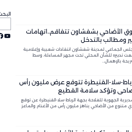
لمغرب كشريك استراتيجي لإسبانيا
ار في جنوب لبنان
البحث
يقيا في الأولمبياد الإفريقية للرياضيات
ق الأضاحي بشفشاون تتفاقم..اتهامات
يوت
ف
ر ومطالب بالتدخل
جلس الجماعي لمدينة شفشاون انتقادات شعبية وإعلامية
عت تدبيره للشأن المحلي تحت مجهر المساءلة، وسط
ريحة بالإهمال…
باط-سلا-القنيطرة تتوقع عرض مليون رأس
ضاحي وتؤكد سلامة القطيع
يرية الجهوية للفلاحة بجهة الرباط-سلا-القنيطرة عن توقع
متنوع من الأضاحي يناهز مليون رأس من الأغنام والماعز