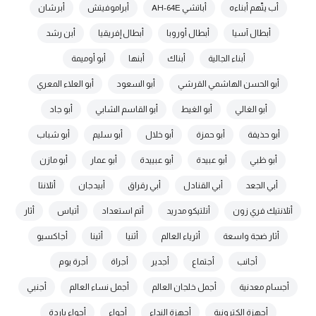
أب يتّهم أبناءه
أباتشي AH-64E
أبراموفيتش
أبرشان
أبطال آسيا
أبطال أوروبا
أبطال إفريقيا
أبن رشد
أبناء الجالية
أبناك
أبنها
أبو أوميمة
أبو الحسن الهاشمي القرشي
أبو السعود
أبو العلاء المعري
أبو الغالي
أبو الغيط
أبو القاسم الشابي
أبو جاد
أبو حذيفة
أبو حمزة
أبو خلال
أبو سليم
أبو شباب
أبو ظبي
أبو عبيدة
أبو عبييدة
أبو عمار
أبو مازن
أبي الجعد
أبي القنادل
أبي رقراق
أبيدجان
أتلانتا
أتلانتيك فري زون
أتلتيكو مدريد
أتم استعداد
أتياس
أثار
أثار ضجة واسعة
أثرياء العالم
أثنيا
أثينا
أجاكسيو
أجانب
أجتماع
أجدير
أجراة
أجرة يوم
أجسام معدنية
أجمل خلجان العالم
أجمل نساء العالم
أجنبي
أجهزة الكترونية
أجهزة النداء
أجواء
أجواء باردة