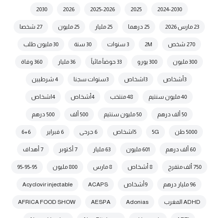
2030
2026
2025-2026
2025
2024-2030
23 مارس 2026
25 درهما
25 مليار
25 مليون
27 شخصا
270 شخص
2M
3 سنوات
30 سنة
30 مليون طلب
300 مليون
300 يورو
33 حوضاً مائياً
36 مليار
360 وفاة
3أشخاص
3اشخاص
3سنوات سجنا
4 شرطيين
40 مليون سنتيم
48 منتخب
4أشخاص
4اشخاص
50 ألف درهم
50 مليون سنتيم
500 ألف
500 درهم
5000 طن
5G
5اشخاص
6 جرحى
6 فبراير
6+6
60 ألف درهم
601 مليون
63 مليار
7 أكتوبر
7 أهداف
750 ألف متفرج
8 أشخاص
8 مارس
800 مليون
95-95-95
96 مليار درهم
9أشخاص
ACAPS
Acyclovir injectable
ADHD المغرب
Adonias
AESPA
AFRICA FOOD SHOW