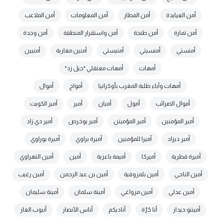
أمن العيايدة
أمن المطار
أمن المعلومات
أمن الملاعب
أمن تمارة
أمن طنجة
أمن واستقرار المنطقة
أمن وجدة
أمنستي
أمنسيتي
أمنيستي
أمنين مغاربة
أمنيين
أمهات
أمهات معتقلي "جيل زد"
أمهات وآباء طلبة المغرب بأوكرانيا
أمواج
أموال
أموال الضرائب
أمول
أميان
أمير
أمير الكويت
أمير المؤمنين
أمير المؤمينن
أمير بوخرص
أمير دي زاد
أمير ديزاد
أميرا للمؤمنين
أميرة براوي
أميرة بوراوي
أميرة قطرية
أميركا
أميمة باعزية
أمين
أمين التهراوي
أمين الناجي
أمين بلمزوقية
أمين بن عبد الرحمن
أمين رغيب
أمين عدلي
أمين مزواغي
أمينة سلمان
أمينة سليمان
أمينتو حيدار
أنا حُرّة
أناديكم
أناس الأنصار
أنبوب الغاز