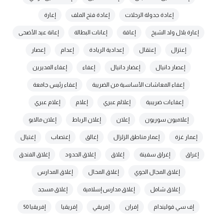
إعادة جدولة الرحلات
إعادة فتح الملف
إعارة
إعارة بلال ولد الشيخ
إعاقة
إعانات البطالة
إعانة عيد الأضحى
إعتزال
إعتقال
إعدادية الريادة
إعدام
إعصار
إعصار دانيال
إعضار دانيال
إعفاء
إعفاء المديرين
إعفاء المعاشات الأساسية من الضريبة
إعفاء رئيس جامعة
إعفاءات ضريبية
إعلالم عبري
إعلام
إعلام عبري
إعلاميون سوريون
إعلان
إعلان الرباط
إعلان مالابو
إعمار غزة
إعمار مناطق الزلزال
إغالق
إغتصاب
إغتيال
إغراق
إغراق سفينة
إغلاق
إغلاق الحدود
إغلاق الفندق
إغلاق المجال الجوي
إغلاق المحال
إغلاق المدارس
إغلاق شامل
إغلاق مدارس إسلامية
إغلاق مسجد
إف سي فوليندام
إفران
إفريقي
إفريقيا
إفريقيا 50