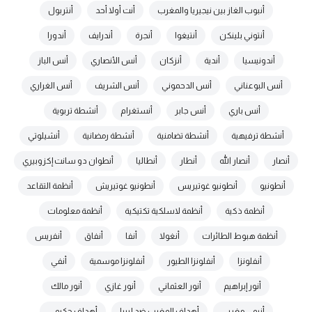
أنبوب الغاز بين نيجيريا والمغرب
أنت أولا أحد
أنتربول
أنتوني بلينكن
أنتيغوا
أنجرة
أندرايف
أندورا
أندونيسيا
أندية
أنزكان
أنس الأنصاري
أنس الباز
أنس البوعناني
أنس الدحموني
أنس الشريف
أنس الغراري
أنس باري
أنس جابر
أنستغرام
أنشطة تربوية
أنشطة ترفيهية
أنشطة تضامنية
أنشطة رمضانية
أنشيلوتي
أنصار
أنصار الله
أنطار
أنطاليا
أنطوان دو سانت إكزوبيري
أنطونيو
أنطونيو غوتيريس
أنطونيو غوتيريش
أنظمة التقاعد
أنظمة ذكية
أنظمة لاسلكية تكتيكية
أنظمة معلومات
أنظمة هبوط الطائرات
أنغولا
أنفا
أنفاق
أنفريس
أنفلونزا
أنفلونزا الطيور
أنفلونزا موسمية
أنفي
أنور إبراهيم
أنور العثماني
أنور غازي
أنور مالك
أنيمي مغربي
أهداف المغرب ضد ليبيا
أهداف حكيمي