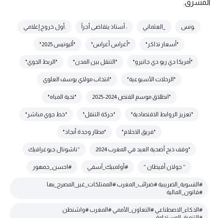
المشرق.
ـونس
_العثماني
: أستاذ يتقاضى أجراً
.أول خروج إعلامي
"أسعار تذاكر"
"أغراس أغراس"
"أليوتيس 2025"
"أمريكا دي ريو دي جانيرو"
"التنقل بين المدن"
"الربط الجوي"
"الرحلات الأسبوعية"
"انتخاب مولاي يوسف العلوي
"انطلاق موسم القنص 2024-2025
"تحية المياه"
"تعزيز الروابط الاقتصادية"
"حركة التنقل"
"خط جوي مباشر"
"فريق الاحلام"
"مطار وجدة أنجاد"
"وقف ذبح أضحية العيد في المغرب 2024
“ناشونال جيوغرافيك
” جولان أفيطان ”
#أولمبيك_آسفي
#احسن_جمهور
#التسوية_الضريبية #ضرائب_المغرب #الممتلكات_غير_المصرح_بها
#قانون_المالية
#الذكاء_الاصطناعي #التعاون_الأممي #المغرب #واشنطن
#التنمية_المستدامة