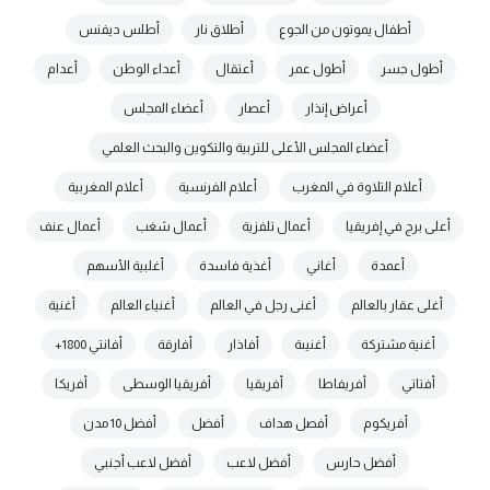
أطفال يموتون من الجوع
أطلاق نار
أطلس ديفنس
أطول جسر
أطول عمر
أعتقال
أعداء الوطن
أعدام
أعراض إنذار
أعصار
أعضاء المجلس
أعضاء المجلس الأعلى للتربية والتكوين والبحث العلمي
أعلام التلاوة في المغرب
أعلام الفرنسية
أعلام المغربية
أعلى برج في إفريقيا
أعمال تلفزية
أعمال شغب
أعمال عنف
أعمدة
أغاني
أغذية فاسدة
أغلبية الأسهم
أغلى عقار بالعالم
أغنى رجل في العالم
أغنياء العالم
أغنية
أغنية مشتركة
أغنيىة
أفاذار
أفارقة
أفانتي 1800+
أفتاتي
أفريفاطا
أفريقيا
أفريقيا الوسطى
أفريكا
أفريكوم
أفصل هداف
أفضل
أفضل 10 مدن
أفضل حارس
أفضل لاعب
أفضل لاعب أجنبي