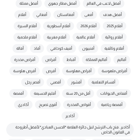
أفضل لاعب في العالم
أفضل مطار جهوي
أفضل ممثلة
أفضل هدف
أفعى
أفغانستان
أفغاني
أفلام
أفلام 2025
أفلام 2026
أفلام أسطورية
أفلام السيرة
أفلام روائية
أفلام عالمية
أفلام مغربية
أفلام ملحمية
أفلام وثائقية
أفنييون
أفيف كوخافي
أقاذ
أقالة
أقاليم
أقاليم المملكة
أقباط
أقراص
أقراص مخدرة
أقراص ملهوسة
أقراص مهلوسة
أقرص
أقرص هلوسة
أقسام التعلمية
أقشور
أقصبي
أقصر رجل
أقفاص الحيوانات
أقل من 20 سنة
أقليم الحسيمة
أقمصة
أقمصة رياضية
أقواص المخدرة
أقوى تصريح
أكادري
أكادير
أكادير.. فتح باب الترشح لنيل جائزة العلامة "الحسن العبادي" لأفضل أطروحة
في القانون الخاص