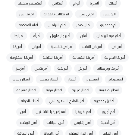
ألملك
ألميريا
ألواح
أليكانتي
أليكسندر بينفيلد
أليوتيس
أم بي سي
أم تطالب بالعدالة
أم تمارس
أم محمدينو
أمال صقر
أمام البرلمان
أمام المحكمة
أمام قبة البرلمان
أمان
أمبرواز فايول
أمرأة
أمرابط
أمراض
أمراض القلب
أمراض تنفسية
أمرض
أمريكا
أمريكا الجنوبية
أمريكا الشمالية
أمريكا اللاتينية
أمريكا المفتوحة
أمريكا وبريطانيا
أمريكي
أمريكية
أمريكيين
أمزميز
أمستردام
أمسمرير
أمطار
أمطار خفيفة
أمطار رعدية
أمطار ضعيفة
أمطار غزيرة
أمطار قوية
أمطار متفرقة
أمكيل وحجيبة
أمل الفلاح السغروشني
أملاك الدولة
أمم أوروبا
أمم إفريقيا
أمم إفريقيا للناشئين
أمن
أمن أصيلة
أمن إقليمي
أمن البيانات
أمن البيضاء
أمن الخليج
أمن الدار البيضاء
أمن الدولة
أمن الطاقة