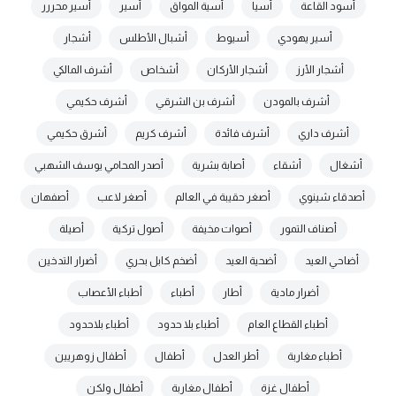
أسود القاعة
أسيا
أسية المواق
أسير
أسير محررر
أسير يهودي
أسيوط
أشبال الأطلس
أشجار
أشجار الأرز
أشجار الأركان
أشخاص
أشرف المالكي
أشرف بالمودن
أشرف بن الشرقي
أشرف حكيمي
أشرف داري
أشرف فائدة
أشرف كريم
أشرق حكيمي
أشغال
أشقاء
أصابة بشرية
أصدر المحامي يوسف الشهبي
أصدقاء شينوي
أصغر حقيبة في العالم
أصغر لاعب
أصفهان
أصناف التمور
أصوات مخيفة
أصول تركية
أصيلة
أضاحي العيد
أضحية العيد
أضخم كابل بحري
أضرار التدخين
أضرار مادية
أطار
أطباء
أطباء الأعصاب
أطباء القطاع العام
أطباء بلا حدود
أطباء بلاحدود
أطباء مغاربة
أطر العدل
أطفال
أطفال زوهريين
أطفال غزة
أطفال مغاربة
أطفال ولكن