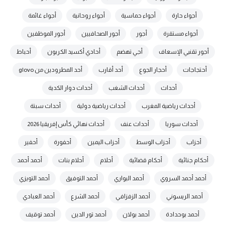
أجواء حارة
أجواء حماسية
أجواء روحانية
أجواء غائمة
أجواء مستقرة
أجور
أجور الصحافيين
أجور الموظفين
أجور تقنيي الإسعاف
أجي تهضم
أحادي أكسيد الكربون
أحباط
أحتجاجات
أحجار الجوع
أحد أقارب
أحد المطرودين من glovo
أحداث
أحداث الشغب
أحداث دوار الكدية
أحداث رياضية المغرب
أحداث رياضية دولية
أحداث سبتة
أحداث سوريا
أحداث عنف
أحداث نهائي كأس إفريقيا 2026
أحزاب
أحزاب الوسط
أحزاب اليمين
أحفورة
أحفير
أحكام جنائية
أحكام قضائية
أحلام
أحلام بنات
أحمد أحمد
أحمد أحمد السروي
أحمد البواري
أحمد التوفيق
أحمد التويزي
أحمد الريسوني
أحمد الزفزافي
أحمد الشرع
أحمد العبادي
أحمد بوحدادة
أحمد بولان
أحمد تور الدين
أحمد توقيف