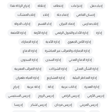
إحياء حفل
إختراعات
إختطاف
إختلالة
إخراج الزكاة نقدًا
إخسان القاضي
إخفاء جثة
إخلاء
إخلاء المنشآت
إخلاء مدارس
إخماد النيران
إداء القسم
إدارات الدولة
إدارة
إدارة الأداء والتحول الرقمي
إدارة الأزمة
إدارة الأمتعة
إدارة الأمن الجهوي
إدارة الأندية
إدارة الجمارك
إدارة الجمارك والضرائب غير المباشرة
إدارة الدفاع
إدارة الدفاع المدني
إدارة السجن
إدارة السجون
إدارة الشأن المحلي
إدارة الشركات
إدارة الضرائب المغربية
إدارة المخاطر البيئية
إدارة المشاريع
إدارة المياه طهران
إدارة الهجرة
إدانات عربية
إدانة
إدانة عربية
إدراج
إدريس الأزمي
إدريس الراضي
إدريس الروخ
إدريس السنتيسي
إدريس المريني
إدريس فرحان
إدريس لشكر
إدريسا