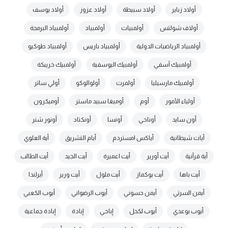
أولاد زباير
أولاد سبيطة
أولاد عزوز
أولاد يوسف
أولاف شولتس
أولمبيات
أولمبياد
أولمبياد البرمجة
أولمبياد الرياضيات الدولية
أولمبياد باريس
أولمبياد طوكيو
أولمبيك آسفي
أولمبيك اليوسفية
أولمبيك خريبكة
أولمبيك مارسيليا
أولمرت
أولوالوكو
أولي ساتر
أولياء الأمور
أوم
أوميغا سبيد ماستر
أوميكرون
أون سايد
أوناحي
أونسا
أونكتاد
أونور شنر
أيات شيطانية
أياكس امستردم
أيام التشريق
أية العلوي
أية قرآنية
أيت أورير
أيت اعميرة
أيت الجيد
أيت الطالب
أيت باها
أيت بوكماز
أيت ملول
أيت ورير
أيرلندا
أيمن السرتي
أيمن حسوني
أيوب الرضواني
أيوب الكعبي
أيوب بوعدي
أيوب لكحل
إباحي
إبادة
إبادة جماعية