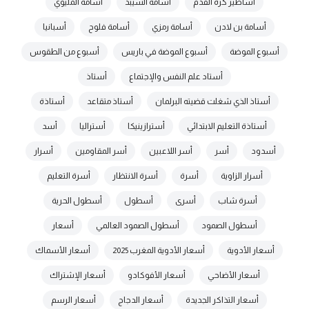
أساطير كرة القدم
أسامة السيبد
أسامة المليوي
أسامة بن لادن
أسامة رمزي
أسامة فلوح
أسبانيا
أسبوع الموضة
أسبوع الموضة في باريس
أسبوع من الطقوس
أستاد علم النفس والإجتماع
أستاذ
أستاذ الذي شغلت قضيته البرلمان
أستاذ متقاعد
أستاذة
أستاذة التعليم الابتدائي
أسترازينيكا
أستراليا
أسد
أسدود
أسر
أسر اللاعبين
أسر المقاومين
أسرار
أسرار الزاوية
أسرة
أسرة الانتظار
أسرة التعليم
أسرة شاب
أسرى
أسطول
أسطول الحرية
أسطول الصمود
أسطول الصمود العالمي
أسعار
أسعار الأدوية
أسعار الأدوية المغرب 2025
أسعار الأسماك
أسعار الأضاحي
أسعار الأفوكادو
أسعار الإشتراك
أسعار التذاكر الجديدة
أسعار الدجاج
أسعار الرسم