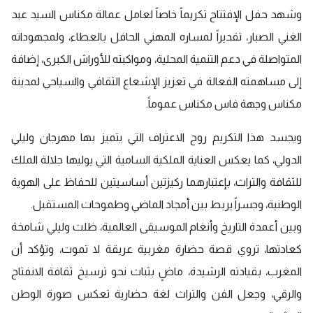
وشهد حفل الإفتتاح تكريماً خاصاً لعامل عمالة مكناس السيد عبد
الغني الصبار، تقديراً لمساره المهني الحافل بالعطاء، ولمجهوداته
المتواصلة في دعم التنمية المحلية، ومواكبته للأوراش الكبرى، إضافة
إلى مساهمته الفعالة في تعزيز الإشعاع الثقافي والسياحي لمدينة
مكناس وجهة فاس مكناس عموماً.
ويجسد هذا التكريم روح الاعتراف التي يتميز بها مهرجان وليلي
الدولي، كما يعكس العناية الملكية السامية التي يوليها جلالة الملك
للثقافة والتراث، بإعتبارهما ركيزتين أساسيتين للحفاظ على الهوية
الوطنية، وجسراً يربط بين أمجاد الماضي وطموحات المستقبل.
وبين أعمدة التاريخ وأنغام الموسيقى العالمية، ظلت وليلي شامخة
كعادتها، تروي قصة حضارة مغربية عريقة لا تموت، وتؤكد أن
المغرب، بقيادته الرشيدة، ماضٍ بثبات نحو ترسيخ ثقافة الانفتاح
والرقي، وجعل الفن والتراث لغة حضارية تعكس صورة الوطن