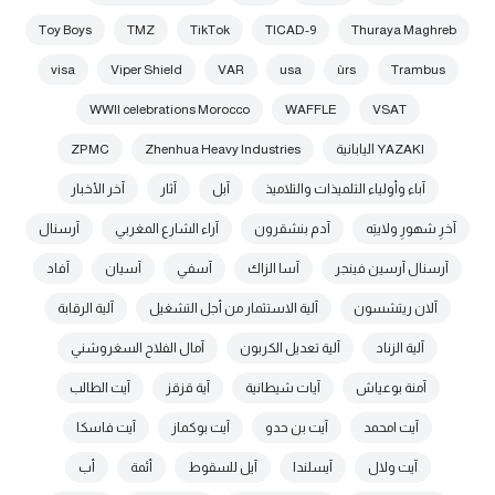
Toy Boys
TMZ
TikTok
TICAD-9
Thuraya Maghreb
visa
Viper Shield
VAR
usa
ùrs
Trambus
WWII celebrations Morocco
WAFFLE
VSAT
YAZAKI اليابانية
Zhenhua Heavy Industries
ZPMC
آباء وأولياء التلميذات والتلاميذ
آبل
آثار
آخر الأخبار
آخرِ شهورِ ولايتِه
آدم بنشقرون
آراء الشارع المغربي
آرسنال
آرسنال آرسين فينجر
آسا الزاك
آسفي
آسيان
آفاد
آلان ريتشسون
آلية الاستثمار من أجل التشغيل
آلية الرقابة
آلية الزناد
آلية تعديل الكربون
آمال الفلاح السغروشني
آمنة بوعياش
آيات شيطانية
آية قزقز
آيت الطالب
آيت امحمد
آيت بن حدو
آيت بوكماز
آيت فاسكا
آيت ولال
آيسلندا
آيل للسقوط
أئمة
أب