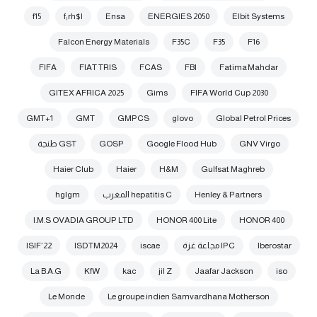
f15
f;rh$l
Ensa
ENERGIES 2050
Elbit Systems
Falcon Energy Materials
F35C
F35
F16
FIFA
FIAT TRIS
FCAS
FBI
Fatima Mahdar
GITEX AFRICA 2025
Gims
FIFA World Cup 2030
GMT+1
GMT
GMPCS
glovo
Global Petrol Prices
GNV Virgo
Google Flood Hub
GOSP
GST طنجة
Haier Club
Haier
H&M
Gulfsat Maghreb
Henley & Partners
hepatitis C المغرب
hglgm
I.M.S OVADIA GROUP LTD
HONOR 400 Lite
HONOR 400
Iberostar
IPC مجاعة غزة
iscae
ISDTM2024
ISIF’22
La B.A.G
KfW
kac
jil Z
Jaafar Jackson
iso
Le Monde
Le groupe indien Samvardhana Motherson