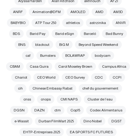
Alyssa Harden
Alan Ritchson
akhnouch
AFZI
ANRF
Animation@DFM
AMOLED
AMD
AM3D
BABYBIO
ATP Tour 250
athletics
astrzinika
ANVR
BDS
Barid Pay
Barid eSign
Barceló
Bad Bunny
BNS
blackout
BiG M
Beyond Speed Weekend
caf
Bumsters
BOLAWRAP
bodycam
CBAM
Casa Guira
Carol Moseley Brown
Campus Africa
Chariot
CEO World
CEO Survey
CDC
CCPI
cih
Chinese Embassy Rabat
chef du gouvernement
cnss
cnops
CMI NAPS
Cluster de l’eau
DGSN
DAZN
ctm
Cop15
Codex Alimentarius
e-Wassit
Durban FilmMart 2025
Dino Nobel
DGST
EHTP-Entreprises 2025
EA SPORTS FC FUTURES