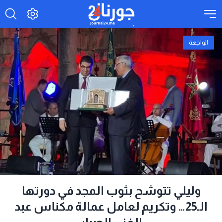
الواجهة
وليلي تتوشح بثوب المجد في دورتها
الـ25… وتكريم لعامل عمالة مكناس عبد