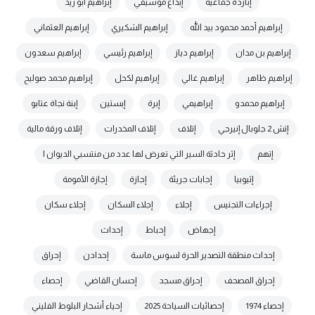
إباردة جماعية
إبداع موسيقي
إبراهيم أبو زيد
إبراهيم أحمد محمود بيد الله
إبراهيم الشكيري
إبراهيم العثماني
إبراهيم بن مدان
إبراهيم دياز
إبراهيم رئيسي
إبراهيم سعدون
إبراهيم ظاهر
إبراهيم غالي
إبراهيم لكحل
إبراهيم محمد صوليح
إبراهيم محمدو
إبراهيمي
إبرة
إبستين
إبنة نجاة عتابو
إتش 2 جلوبال إنيرجي
إتلاف
إتلاف المخدرات
إتلاف ورقة مالية
إتهم
إثر حادثة السير التي تعرض لها عدد من منتسبي الديوان ا
إثيوبيا
إجابات جريئة
إجازة
إجازة الأمومة
إجراءات التجنيس
إجلاء
إجلاء السكان
إجلاء سكان
إجهاض
إحباط
إحداث
إحداث منطقة التصدير الحرة لسوس ماسة
إحدادن
إحراق
إحراق المصحف
إحراق مسجد
إحسان القاضي
إحصاء
إحصاء 1974
إحصائيات السياحة 2025
إحياء أشجار البلوط الفليني