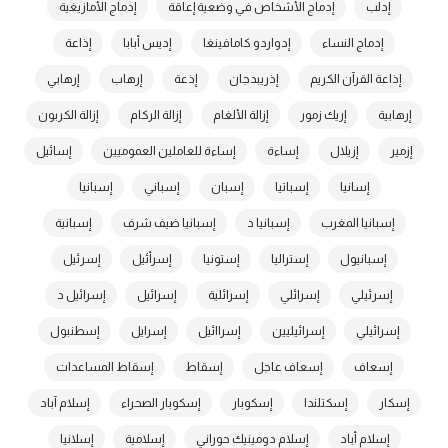
إدلب
إدماج الأشخاص في وضعية إعاقة
إدماج الأمازيغية
إدماج النساء
إدواردو كامافينغا
إديس أبابا
إذاعة
إذاعة القرآن الكريم
إذريبدجان
إذعة
إرهاب
إرهابي
إرهابية
إريك زمور
إزالة الألغام
إزالة الركام
إزالة الكربون
إزمير
إزيلال
إساءة
إساءة للعاملين العموميين
إسائيل
إسانيا
إسباتيا
إسبان
إسباني
إسبانيا
إسبانيا المغرب
إسبانيا د
إسبانيا ضيف شرف
إسبانية
إسبانيول
إستراليا
إستونيا
إسرأئيل
إسرئيل
إسرئيلي
إسرائلي
إسرائلية
إسرائيل
إسرائيل د
إسرائيلي
إسرائيليين
إسراائيل
إسرايل
إسطنبول
إسعاف
إسعاف عاجل
إسقاط
إسقاط المساعدات
إسكار
إسكتلندا
إسكوبار
إسكوبار الصحراء
إسلام آباد
إسلام أباد
إسلام دومينيك حوراني
إسلامية
إسلانيا