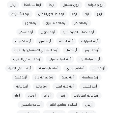
أرواح غيوانية
أرون بوشنيل
أريحا
أرينا سابالينكا
أزبال
أزرو
أزلا
أزمة
أزمة أداء أجور العمال.
أزمة التأشيرات
أزمة التذاكر
أزمة الجفاف إيران
أزمة الجوع
أزمة الحقائب الدبلوماسية
أزمة الديون
أزمة السكر
أزمة السيارات
أزمة الطاقة
أزمة القيم
أزمة الكهرباء
أزمة اللحوم
أزمة الماء
أزمة المشاريع الاستثمارية بالمغرب
أزمة المياه الجزائر
أزمة المياه طهران
أزمة المياه في المغرب
أزمة النيجر
أزمة تمودة باي
أزمة دبلوماسية
أزمة سائقي الأجرة
أزمة سياسية
أزمة صحية
أزمة غذائية غزة
أزمة قلبية
أزمة كشمير
أزمة كلية الطب
أزمة مائية
أزمة مالية
أزمة مالية المقاولات
أزمور
أزوااد
أزولاي
أزياء
أزيلال
أساتذة المناطق النائية
أساتذة جامعيين