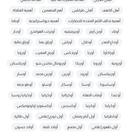
أهل الكهف
أهلي طرابلس
أهم المتهمين
أهمية العلقاة
أهمية تحالف الأمم المتحدة للحضارات
أهمية جيواستراتيجية
أوباما
أوبك
أوبن آرمز
أوبيرفيلييه
أوترخت الهولندي
أوجار
أوجاع الصدر
أوخلال
أوراش
أوراق بنما
أوراق مالية
أوراكاوا
أوربا
أورثدكس
أورنج المغرب
أوروبا
أوروبية
أورويا
أوريكا
أوريونتال فاشن شو
أوزبكستان
أوزبيكستان
أوزود
أوزين
أوزين محمد
أوسار
أوساسونا
أوستا
أوسكار
أوسلو
أوطو نجمة
أوغندا
أوقات الصلاة
أوكراانيا
أوكرانيا
أوكرانيا روسيا
أوكراينا
أوكرنيا
أوكسجين
أوكسفورد إيكونوميكس
أوكطرانيا
أول أيام رمضان
أول خورج إعلامي
أول طائرة
أول ظهور إعلامي
أول مصنع
أولاد تايمة
أولاد حسون