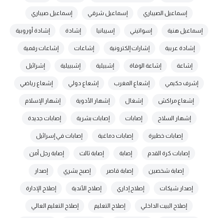
إسماعيل الصيباري
إسماعيل شرقي
إسماعيل صيباري
إسماعيل هنية
إسواتيني
إسيبانيا
إشادة
إشادة أوروبية
إشادة عربية
إشارات إلكترونية
إشاعات
إشاعات رقمية
إشاعة
إشاعة الوفاة
إشبيلية
إشبييلية
إشرائيل
إشرف حكيمي
إشعاع المغرب
إشعاع دولي
إشعاع رياضي
إشعاع مراكش
إشغال
إشهار الأدوية
إشهار الإسلام
إشهار السلاح
إصابات
إصابات بشرية
إصابات جديدة
إصابات خطيرة
إصابات دماغية
إصابات في إسرائيل
إصابات كرة القدم
إصابة
إصابة ثالث
إصابة رجل أمن
إصابة شخصين
إصابة قاصر
إصبح بشري
إصدار
إصدار شيكات
إصلاح إداري
إصلاح الأندية
إصلاح الإدارة
إصلاح البيت الداخلي
إصلاح التعليم
إصلاح التعليم العالي