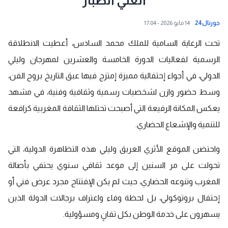
الغني الصبار
جورنال24
14 مايو 2026 - 17:04
تحت الرعاية السامية للملك محمد السادس، أعطيت الانطلاقة
الرسمية لفعاليات الدورة الخامسة والعشرين لمهرجان وليلي
الدولي، في أجواء إحتفالية مميزة إمتزج فيها عبق التاريخ بروح الفن،
وسط حضور وازن لشخصيات رسمية وثقافية وفنية، في مشهد
يعكس المكانة الرفيعة التي أصبحت تحتلها الثقافة المغربية كرافعة
للتنمية والإشعاع الحضاري.
واحتضن الموقع الأثري العريق وليلي هذه التظاهرة الدولية، التي
تحولت على مر السنين إلى موعد ثقافي سنوي يحتفي بأصالة
المغرب وتنوعه الحضاري، حيث لم يكن الإفتتاح مجرد عرض فني أو
إحتفال بروتوكولي، بل لحظة وفاء واعتراف برجالات الدولة الذين
يسهرون على خدمة الوطن بكل تفانٍ ومسؤولية.