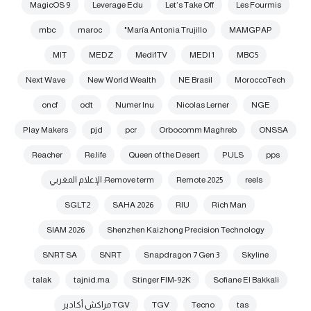
MagicOS 9
Leverage Edu
Let’s Take Off
Les Fourmis
mbc
maroc
María Antonia Trujillo"
MAMGPAP
MIT
MEDZ
Medi1TV
MEDI 1
MBC5
Next Wave
New World Wealth
NE Brasil
MoroccoTech
oncf
odt
Numer Inu
Nicolas Lerner
NGE
Play Makers
pjd
pcr
Orbocomm Maghreb
ONSSA
Reacher
Re.life
Queen of the Desert
PULS
pps
reels
Remote 2025
Remove term: الإعلام المغربي
SGLT2
SAHA 2026
RIU
Rich Man
SIAM 2026
Shenzhen Kaizhong Precision Technology
SNRT SA
SNRT
Snapdragon 7 Gen 3
Skyline
talak
tajnid.ma
Stinger FIM-92K
Sofiane El Bakkali
tas
Tecno
TGV
TGV مراكش أكادير