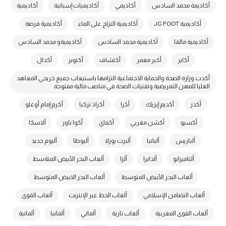
أكاديمة محمد السادس
أكاديمي
أكاديميات إسبانية
أكاديمية
أكاديمية JC FOOT
أكاديمية التزلج على الماء
أكاديمية فرصة
أكاديمية مالقا
أكاديمية محمد السادس
أكاديميةو محمد السادس
أكاير
أكبر معمر
أكتشاف
أكتوبر
أكدال
أكدت وزارة الصحة والحماية الاجتماعية التزامها باستيعاب جميع خريجي المعاهد
العليا للمهن التمريضية وتقنيات الصحة في مناصب مالية مفتوحة
أكدز
أكديم إيزيك
أكرا
أكراد تركيا
أكرم إمام أوغلو
أكسبو
أكشن مغربي
أكفاي
أكوا باور
ألاسكا
ألباريس
ألبانيا
ألبرت بورلا
ألبوطا
ألبوم جديد
ألتاميرانو
ألدابرا
ألزا
ألعاب البحر الأبيض المتةسط
ألعاب البحر الأبيض المتوسط
ألعاب البحر الابيض المتوسط
ألعاب التضامن الإسلامي
ألعاب الحظ عبر الإنترنت
ألعاب القوى
ألعاب القوى المغربية
ألعاب نارية
ألماني
ألمانيا
ألمانية