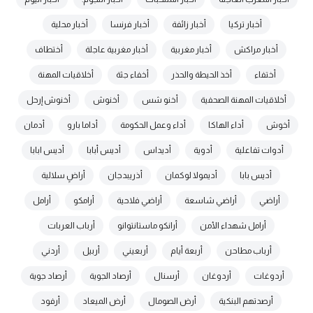
أخبار تركيا
أخبار زائفة
أخبار فرنسا
أخبار محلية
أخبار مراكش
أخبار مغربية
أخبار مغربية عاجلة
أختطاف
أختفاء
أخذ الحيطة والحذر
أخفاء جثة
أخلاقيات المهنة
أخلاقيات المهنة الصحفية
أخنو شس
أخنوش
أخنوش إرحل
أخوش
أداء الهاكا
أداء وعمل الحكومة
أداما بارو
أدمان
أدوات تفاعلية
أدوية
أديداس
أديس أبابا
أديس ابابا
أديس بابا
أديمولا لوكمان
أذريبدجان
أراضٍ سلالية
أراضي
أراضي شاسعة
أراضي فلاحية
أرامكو
أرامل
أرامل شهداء الأمن
أرانكو ماستانتوانو
أرباب العربات
أرباب مطاحن
أربعة أيام
أربعيني
أربيل
أردني
أردوغات
أردوغان
أرسنال
أرصاد الجوية
أرصاد جوية
أرصدتهم البنكية
أرض الصومال
أرض الميعاد
أرفود