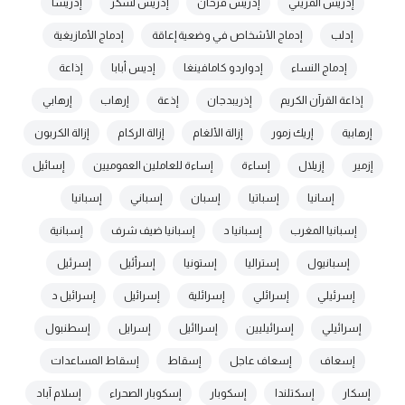
إدريس المريني
إدريس فرحان
إدريس لشكر
إدريسا
إدلب
إدماج الأشخاص في وضعية إعاقة
إدماج الأمازيغية
إدماج النساء
إدواردو كامافينغا
إديس أبابا
إذاعة
إذاعة القرآن الكريم
إذريبدجان
إذعة
إرهاب
إرهابي
إرهابية
إريك زمور
إزالة الألغام
إزالة الركام
إزالة الكربون
إزمير
إزيلال
إساءة
إساءة للعاملين العموميين
إسائيل
إسانيا
إسباتيا
إسبان
إسباني
إسبانيا
إسبانيا المغرب
إسبانيا د
إسبانيا ضيف شرف
إسبانية
إسبانيول
إستراليا
إستونيا
إسرأئيل
إسرئيل
إسرئيلي
إسرائلي
إسرائلية
إسرائيل
إسرائيل د
إسرائيلي
إسرائيليين
إسراائيل
إسرايل
إسطنبول
إسعاف
إسعاف عاجل
إسقاط
إسقاط المساعدات
إسكار
إسكتلندا
إسكوبار
إسكوبار الصحراء
إسلام آباد