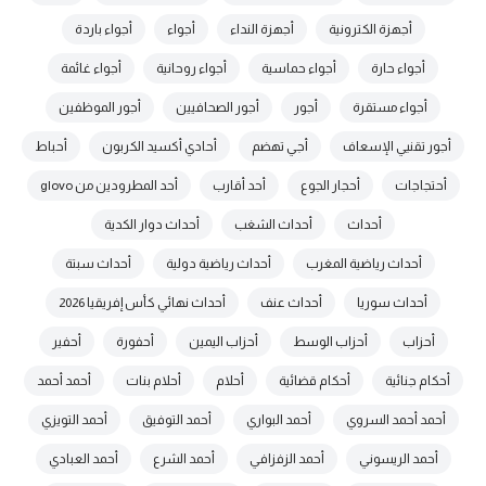
أجهزة الكترونية
أجهزة النداء
أجواء
أجواء باردة
أجواء حارة
أجواء حماسية
أجواء روحانية
أجواء غائمة
أجواء مستقرة
أجور
أجور الصحافيين
أجور الموظفين
أجور تقنيي الإسعاف
أجي تهضم
أحادي أكسيد الكربون
أحباط
أحتجاجات
أحجار الجوع
أحد أقارب
أحد المطرودين من glovo
أحداث
أحداث الشغب
أحداث دوار الكدية
أحداث رياضية المغرب
أحداث رياضية دولية
أحداث سبتة
أحداث سوريا
أحداث عنف
أحداث نهائي كأس إفريقيا 2026
أحزاب
أحزاب الوسط
أحزاب اليمين
أحفورة
أحفير
أحكام جنائية
أحكام قضائية
أحلام
أحلام بنات
أحمد أحمد
أحمد أحمد السروي
أحمد البواري
أحمد التوفيق
أحمد التويزي
أحمد الريسوني
أحمد الزفزافي
أحمد الشرع
أحمد العبادي