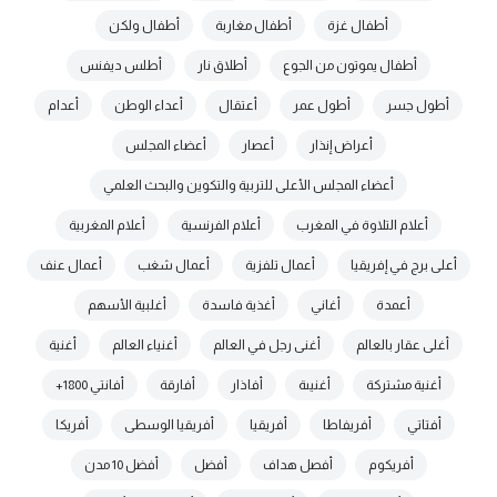
أطفال غزة
أطفال مغاربة
أطفال ولكن
أطفال يموتون من الجوع
أطلاق نار
أطلس ديفنس
أطول جسر
أطول عمر
أعتقال
أعداء الوطن
أعدام
أعراض إنذار
أعصار
أعضاء المجلس
أعضاء المجلس الأعلى للتربية والتكوين والبحث العلمي
أعلام التلاوة في المغرب
أعلام الفرنسية
أعلام المغربية
أعلى برج في إفريقيا
أعمال تلفزية
أعمال شغب
أعمال عنف
أعمدة
أغاني
أغذية فاسدة
أغلبية الأسهم
أغلى عقار بالعالم
أغنى رجل في العالم
أغنياء العالم
أغنية
أغنية مشتركة
أغنيىة
أفاذار
أفارقة
أفانتي 1800+
أفتاتي
أفريفاطا
أفريقيا
أفريقيا الوسطى
أفريكا
أفريكوم
أفصل هداف
أفضل
أفضل 10 مدن