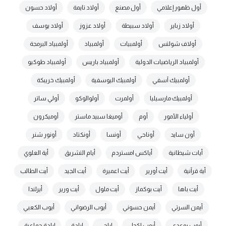
أول ظهور إعلامي
أول مصنع
أولاد تايمة
أولاد حسون
أولاد زباير
أولاد سبيطة
أولاد عزوز
أولاد يوسف
أولاف شولتس
أولمبيات
أولمبياد
أولمبياد البرمجة
أولمبياد الرياضيات الدولية
أولمبياد باريس
أولمبياد طوكيو
أولمبيك آسفي
أولمبيك اليوسفية
أولمبيك خريبكة
أولمبيك مارسيليا
أولمرت
أولوالوكو
أولي ساتر
أولياء الأمور
أوم
أوميغا سبيد ماستر
أوميكرون
أون سايد
أوناحي
أونسا
أونكتاد
أونور شنر
أيات شيطانية
أياكس امستردم
أيام التشريق
أية العلوي
أية قرآنية
أيت أورير
أيت اعميرة
أيت الجيد
أيت الطالب
أيت باها
أيت بوكماز
أيت ملول
أيت ورير
أيرلندا
أيمن السرتي
أيمن حسوني
أيوب الرضواني
أيوب الكعبي
أيوب بوعدي
أيوب لكحل
إباحي
إبادة
إبادة جماعية