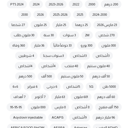
200 درهم
2000
2022
2023-2026
2024
2024 PT5
2030
2026
2025-2026
2025
2024-2030
23 مارس 2026
25 درهما
25 مليار
25 مليون
27 شخصا
270 شخص
2M
3 سنوات
30 سنة
30 مليون طلب
300 مليون
300 يورو
33 حوضاً مائياً
36 مليار
360 وفاة
3أشخاص
3اشخاص
3سنوات سجنا
4 شرطيين
40 مليون سنتيم
48 منتخب
4أشخاص
4اشخاص
50 ألف درهم
50 مليون سنتيم
500 ألف
500 درهم
5000 طن
5G
5اشخاص
6 جرحى
6 فبراير
6+6
60 ألف درهم
601 مليون
63 مليار
7 أكتوبر
7 أهداف
750 ألف متفرج
8 أشخاص
8 مارس
800 مليون
95-95-95
96 مليار درهم
9أشخاص
ACAPS
Acyclovir injectable
ADHD المغرب
Adonias
AESPA
AFRICA FOOD SHOW