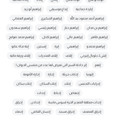
إباردة جماعية
إبداع موسيقي
إبراهيم أبو زيد
إبراهيم أحمد محمود بيد الله
إبراهيم الشكيري
إبراهيم العثماني
إبراهيم بن مدان
إبراهيم دياز
إبراهيم رئيسي
إبراهيم سعدون
إبراهيم ظاهر
إبراهيم غالي
إبراهيم لكحل
إبراهيم محمد صوليح
إبراهيم محمدو
إبراهيمي
إبرة
إبستين
إبنة نجاة عتابو
إتش 2 جلوبال إنيرجي
إتلاف
إتلاف المخدرات
إتلاف ورقة مالية
إتهم
إثر حادثة السير التي تعرض لها عدد من منتسبي الديوان ا
إثيوبيا
إجابات جريئة
إجازة
إجازة الأمومة
إجراءات التجنيس
إجلاء
إجلاء السكان
إجلاء سكان
إجهاض
إحباط
إحداث
إحداث منطقة التصدير الحرة لسوس ماسة
إحدادن
إحراق
إحراق المصحف
إحراق مسجد
إحسان القاضي
إحصاء