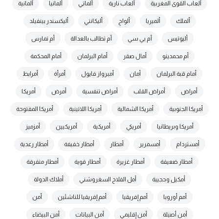
ألعاب القوى المغربية
ألعاب نارية
ألماني
ألمانيا
ألمانية
ألملك
ألميريا
ألواح
أليكانتي
أليكسندر بينفيلد
أليوتيس
أم بي سي
أم تطالب بالعدالة
أم تمارس
أم محمدينو
أمال صقر
أمام البرلمان
أمام المحكمة
أمام قبة البرلمان
أمان
أمبرواز فايول
أمرأة
أمرابط
أمراض
أمراض القلب
أمراض تنفسية
أمرض
أمريكا
أمريكا الجنوبية
أمريكا الشمالية
أمريكا اللاتينية
أمريكا المفتوحة
أمريكا وبريطانيا
أمريكي
أمريكية
أمريكيين
أمزميز
أمستردام
أمسمرير
أمطار
أمطار خفيفة
أمطار رعدية
أمطار ضعيفة
أمطار غزيرة
أمطار قوية
أمطار متفرقة
أمكيل وحجيبة
أمل الفلاح السغروشني
أملاك الدولة
أمم أوروبا
أمم إفريقيا
أمم إفريقيا للناشئين
أمن
أمن أصيلة
أمن إقليمي
أمن البيانات
أمن البيضاء