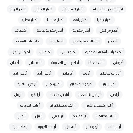
أخبار المغرب العاجلة
أخبار المنتخبات
أخبار النجوم.
أخبار اليوم
أخبار تركيا
أخبار زائفة
أخبار فرنسا
أخبار محلية
أخبار مراكش
أخبار مغربية
أخبار مغربية عاجلة
أختطاف
أختفاء
أخذ الحيطة والحذر
أخفاء جثة
أخلاقيات المهنة
أخلاقيات المهنة الصحفية
أخنو شس
أخنوش
أخنوش إرحل
أخوش
أداء الهاكا
أداء وعمل الحكومة
أداما بارو
أدمان
أدوات تفاعلية
أدوية
أديداس
أديس أبابا
أديس ابابا
أديس بابا
أديمولا لوكمان
أذريبدجان
أراضٍ سلالية
أراضي
أراضي شاسعة
أراضي فلاحية
أرامكو
أرامل
أرامل شهداء الأمن
أرانكو ماستانتوانو
أرباب العربات
أرباب مطاحن
أربعة أيام
أربعيني
أربيل
أردني
أردوغات
أردوغان
أرسنال
أرصاد الجوية
أرصاد جوية