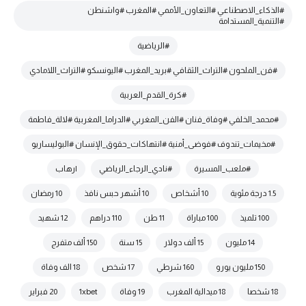
#الذكاء_الاصطناعي #التعاون_الأممي #المغرب #واشنطن
#التنمية_المستدامة
#الرياضية
#فن_الملحون #التراث_الثقافي #بريد_المغرب #اليونسكو #التراث_اللامادي
#كرة_القدم_العربية
#محمد_الخلفي #وفاة_فنان #الفن_المغربي #الدراما_المغربية #لالة_فاطمة
#مخيمات_تندوف #فوضى_أمنية #انتهاكات_حقوق_الإنسان #البوليساريو
#ملعب_المسيرة
#نادي_الرجاء_الرياضي
|رهاب
1.5 درجة مئوية
10 أشخاص
10 أشهر حبس نافذ
10 رمضان
100 تلميذ
100 مباراة
11 طن
110 دراهم
12 شهيد
14 مليون
15 ألف دولار
15 سنة
150 ألف متفرج
150 مليون يورو
160 شرطي
17 شخص
18 الف وفاة
18 شخصا
18 ميدالية المغرب
19 وفاة
1xbet
20 فبراير