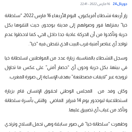
جورنال24
16 مارس 2022 - 22:41
زار أربعة نشطاء أمريكيون، اليوم الأربعاء 16 مارس 2022، “سلطانة
خيا” بمنزلها فور وصولهم إلى مدينة بوجدور، حيث التقوها بكل
حرية وتأكدوا من أن الحركة عادية جدا داخل الحي، كما لاحظوا عدم
تواجد أي عناصر أمنية قرب البيت الذي تقطن فيه “خيا”.
وسجل النشطاء بالمناسبة، زيارة عدد من المواطنين لسلطانة خيا
في بيتها، بكل حرية ودون أي “حصار أمني” على عكس ما تحاول
ترويجه عبر “لايفات مصطنعة” بهدف الإساءة إلى صورة المغرب.
وكان وفد من المجلس الوطني لحقوق الإنسان قام بزيارة
استطلاعية لبوجدور يوم 14 فبراير الماضي والتقى بأسرة سلطانة
وتأكد من غياب أي تضييق عليها.
وظهرت “سلطانة خيا” في صور سابقة وهي تحمل السلاح وترتدي