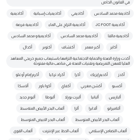
في القانون الخاص
أكاديمة محمد السادس
أكاديمي
أكاديميات إسبانية
أكاديمية
أكاديمية JC FOOT
أكاديمية التزلج على الماء
أكاديمية فرصة
أكاديمية مالقا
أكاديمية محمد السادس
أكاديميةو محمد السادس
أكاير
أكبر معمر
أكتشاف
أكتوبر
أكدال
أكدت وزارة الصحة والحماية الاجتماعية التزامها باستيعاب جميع خريجي المعاهد
العليا للمهن التمريضية وتقنيات الصحة في مناصب مالية مفتوحة
أكدز
أكديم إيزيك
أكرا
أكراد تركيا
أكرم إمام أوغلو
أكسبو
أكشن مغربي
أكفاي
أكوا باور
ألاسكا
ألباريس
ألبانيا
ألبرت بورلا
ألبوطا
ألبوم جديد
ألتاميرانو
ألدابرا
ألزا
ألعاب البحر الأبيض المتةسط
ألعاب البحر الأبيض المتوسط
ألعاب البحر الابيض المتوسط
ألعاب التضامن الإسلامي
ألعاب الحظ عبر الإنترنت
ألعاب القوى