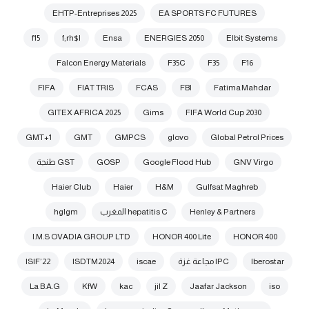
EHTP-Entreprises 2025
EA SPORTS FC FUTURES
f15
f;rh$l
Ensa
ENERGIES 2050
Elbit Systems
Falcon Energy Materials
F35C
F35
F16
FIFA
FIAT TRIS
FCAS
FBI
Fatima Mahdar
GITEX AFRICA 2025
Gims
FIFA World Cup 2030
GMT+1
GMT
GMPCS
glovo
Global Petrol Prices
GNV Virgo
Google Flood Hub
GOSP
GST طنجة
Haier Club
Haier
H&M
Gulfsat Maghreb
Henley & Partners
hepatitis C المغرب
hglgm
I.M.S OVADIA GROUP LTD
HONOR 400 Lite
HONOR 400
Iberostar
IPC مجاعة غزة
iscae
ISDTM2024
ISIF’22
La B.A.G
KfW
kac
jil Z
Jaafar Jackson
iso