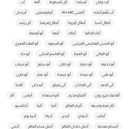
آيت ولال
آيسلندا
آيل للسقوط
أئمة
أب
أب يتّهم أبناءه
أباتشي AH-64E
أبراموفيتش
أبرشان
أبطال آسيا
أبطال أوروبا
أبطال إفريقيا
أبن رشد
أبناء الجالية
أبناك
أبنها
أبو أوميمة
أبو الحسن الهاشمي القرشي
أبو السعود
أبو العلاء المعري
أبو الغالي
أبو الغيط
أبو القاسم الشابي
أبو جاد
أبو حذيفة
أبو حمزة
أبو خلال
أبو سليم
أبو شباب
أبو ظبي
أبو عبيدة
أبو عبييدة
أبو عمار
أبو مازن
أبي الجعد
أبي القنادل
أبي رقراق
أبيدجان
أتلانتا
أتلانتيك فري زون
أتلتيكو مدريد
أتم استعداد
أتياس
أثار
أثار ضجة واسعة
أثرياء العالم
أثنيا
أثينا
أجاكسيو
أجانب
أجتماع
أجدير
أجراة
أجرة يوم
أجسام معدنية
أجمل خلجان العالم
أجمل نساء العالم
أجنبي