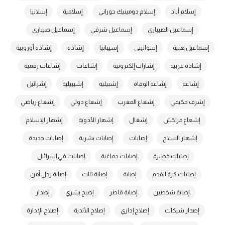
إسلام أباد
إسلام دومينيك حوراني
إسلامية
إسلانيا
إسماعيل الصيباري
إسماعيل شرقي
إسماعيل صيباري
إسماعيل هنية
إسواتيني
إسيبانيا
إشادة
إشادة أوروبية
إشادة عربية
إشارات إلكترونية
إشاعات
إشاعات رقمية
إشاعة
إشاعة الوفاة
إشبيلية
إشبييلية
إشرائيل
إشرف حكيمي
إشعاع المغرب
إشعاع دولي
إشعاع رياضي
إشعاع مراكش
إشغال
إشهار الأدوية
إشهار الإسلام
إشهار السلاح
إصابات
إصابات بشرية
إصابات جديدة
إصابات خطيرة
إصابات دماغية
إصابات في إسرائيل
إصابات كرة القدم
إصابة
إصابة ثالث
إصابة رجل أمن
إصابة شخصين
إصابة قاصر
إصبح بشري
إصدار
إصدار شيكات
إصلاح إداري
إصلاح الأندية
إصلاح الإدارة