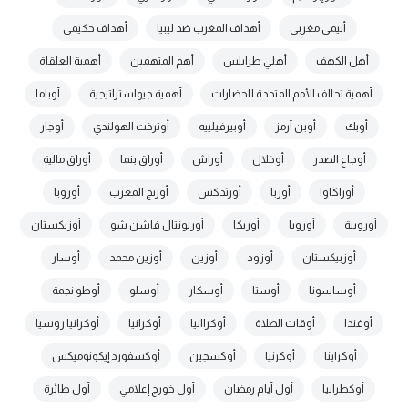
أنيمي مغربي
أهداف المغرب ضد ليبيا
أهداف حكيمي
أهل الكهف
أهلي طرابلس
أهم المتهمين
أهمية العلقاة
أهمية تحالف الأمم المتحدة للحضارات
أهمية جيواستراتيجية
أوباما
أوبك
أوبن آرمز
أوبيرفيلييه
أوترخت الهولندي
أوجار
أوجاع الصدر
أوخلال
أوراش
أوراق بنما
أوراق مالية
أوراكاوا
أوربا
أورثدكس
أورنج المغرب
أوروبا
أوروبية
أورويا
أوريكا
أوريونتال فاشن شو
أوزبكستان
أوزبيكستان
أوزود
أوزين
أوزين محمد
أوسار
أوساسونا
أوستا
أوسكار
أوسلو
أوطو نجمة
أوغندا
أوقات الصلاة
أوكراانيا
أوكرانيا
أوكرانيا روسيا
أوكراينا
أوكرنيا
أوكسجين
أوكسفورد إيكونوميكس
أوكطرانيا
أول أيام رمضان
أول خورج إعلامي
أول طائرة