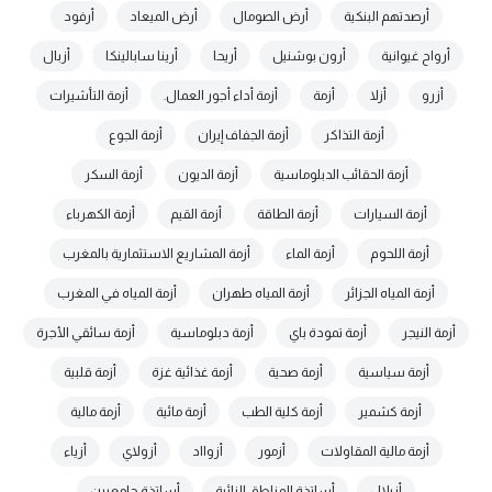
أرصدتهم البنكية
أرض الصومال
أرض الميعاد
أرفود
أرواح غيوانية
أرون بوشنيل
أريحا
أرينا سابالينكا
أزبال
أزرو
أزلا
أزمة
أزمة أداء أجور العمال.
أزمة التأشيرات
أزمة التذاكر
أزمة الجفاف إيران
أزمة الجوع
أزمة الحقائب الدبلوماسية
أزمة الديون
أزمة السكر
أزمة السيارات
أزمة الطاقة
أزمة القيم
أزمة الكهرباء
أزمة اللحوم
أزمة الماء
أزمة المشاريع الاستثمارية بالمغرب
أزمة المياه الجزائر
أزمة المياه طهران
أزمة المياه في المغرب
أزمة النيجر
أزمة تمودة باي
أزمة دبلوماسية
أزمة سائقي الأجرة
أزمة سياسية
أزمة صحية
أزمة غذائية غزة
أزمة قلبية
أزمة كشمير
أزمة كلية الطب
أزمة مائية
أزمة مالية
أزمة مالية المقاولات
أزمور
أزوااد
أزولاي
أزياء
أزيلال
أساتذة المناطق النائية
أساتذة جامعيين