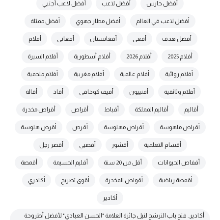
أفضل حارس
أفضل لاعب
أفضل لاعب أجنبي
أفضل لاعب في العالم
أفضل مطار جهوي
أفضل ممثلة
أفضل هدف
أفعى
أفغانستان
أفغاني
أفلام
أفلام 2025
أفلام 2026
أفلام أسطورية
أفلام السيرة
أفلام روائية
أفلام عالمية
أفلام مغربية
أفلام ملحمية
أفلام وثائقية
أفنييون
أفيف كوخافي
أقاذ
أقالة
أقاليم
أقاليم المملكة
أقباط
أقراص
أقراص مخدرة
أقراص ملهوسة
أقراص مهلوسة
أقرص
أقرص هلوسة
أقسام التعلمية
أقشور
أقصبي
أقصر رجل
أقفاص الحيوانات
أقل من 20 سنة
أقليم الحسيمة
أقمصة
أقمصة رياضية
أقواص المخدرة
أقوى تصريح
أكادري
أكادير
أكادير.. فتح باب الترشح لنيل جائزة العلامة "الحسن العبادي" لأفضل أطروحة