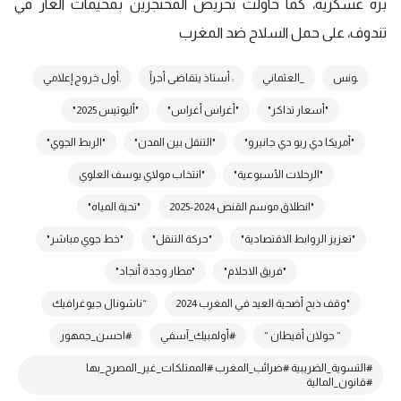
بزة عسكرية، كما حاولت تحريض المحتجزين بمخيمات العار في
تندوف، على حمل السلاح ضد المغرب
ـونس
_العثماني
: أستاذ يتقاضى أجراً
.أول خروج إعلامي
"أسعار تذاكر"
"أغراس أغراس"
"أليوتيس 2025"
"أمريكا دي ريو دي جانيرو"
"التنقل بين المدن"
"الربط الجوي"
"الرحلات الأسبوعية"
"انتخاب مولاي يوسف العلوي
"انطلاق موسم القنص 2024-2025
"تحية المياه"
"تعزيز الروابط الاقتصادية"
"حركة التنقل"
"خط جوي مباشر"
"فريق الاحلام"
"مطار وجدة أنجاد"
"وقف ذبح أضحية العيد في المغرب 2024
“ناشونال جيوغرافيك
” جولان أفيطان ”
#أولمبيك_آسفي
#احسن_جمهور
#التسوية_الضريبية #ضرائب_المغرب #الممتلكات_غير_المصرح_بها
#قانون_المالية