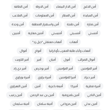
أمن الخليج
أمن الدار البيضاء
أمن الدولة
أمن الطاقة
أمن العيايدة
أمن المطار
أمن المعلومات
أمن الملاعب
أمن تمارة
أمن طنجة
أمن واستقرار المنطقة
أمن وجدة
أمنستي
أمنسيتي
أمنيستي
أمنين مغاربة
أمنيين
أمهات
أمهات معتقلي "جيل زد"
أمهات وآباء طلبة المغرب بأوكرانيا
أمواج
أموال
أموال الضرائب
أمول
أميان
أمير
أمير الكويت
أمير المؤمنين
أمير المؤمينن
أمير بوخرص
أمير دي زاد
أمير ديزاد
أميرا للمؤمنين
أميرة براوي
أميرة بوراوي
أميرة قطرية
أميركا
أميمة باعزية
أمين
أمين التهراوي
أمين الناجي
أمين بلمزوقية
أمين بن عبد الرحمن
أمين رغيب
أمين عدلي
أمين مزواغي
أمينة سلمان
أمينة سليمان