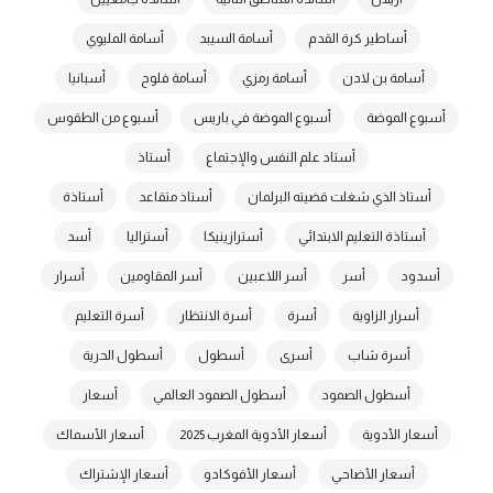
أساطير كرة القدم
أسامة السيبد
أسامة المليوي
أسامة بن لادن
أسامة رمزي
أسامة فلوح
أسبانيا
أسبوع الموضة
أسبوع الموضة في باريس
أسبوع من الطقوس
أستاد علم النفس والإجتماع
أستاذ
أستاذ الذي شغلت قضيته البرلمان
أستاذ متقاعد
أستاذة
أستاذة التعليم الابتدائي
أسترازينيكا
أستراليا
أسد
أسدود
أسر
أسر اللاعبين
أسر المقاومين
أسرار
أسرار الزاوية
أسرة
أسرة الانتظار
أسرة التعليم
أسرة شاب
أسرى
أسطول
أسطول الحرية
أسطول الصمود
أسطول الصمود العالمي
أسعار
أسعار الأدوية
أسعار الأدوية المغرب 2025
أسعار الأسماك
أسعار الأضاحي
أسعار الأفوكادو
أسعار الإشتراك