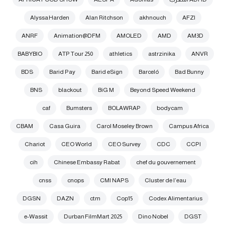
Alyssa Harden
Alan Ritchson
akhnouch
AFZI
ANRF
Animation@DFM
AMOLED
AMD
AM3D
BABYBIO
ATP Tour 250
athletics
astrzinika
ANVR
BDS
Barid Pay
Barid eSign
Barceló
Bad Bunny
BNS
blackout
BiG M
Beyond Speed Weekend
caf
Bumsters
BOLAWRAP
bodycam
CBAM
Casa Guira
Carol Moseley Brown
Campus Africa
Chariot
CEO World
CEO Survey
CDC
CCPI
cih
Chinese Embassy Rabat
chef du gouvernement
cnss
cnops
CMI NAPS
Cluster de l’eau
DGSN
DAZN
ctm
Cop15
Codex Alimentarius
e-Wassit
Durban FilmMart 2025
Dino Nobel
DGST