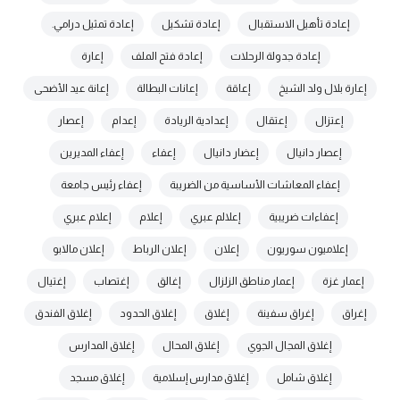
إعادة تأهيل الاستقبال
إعادة تشكيل
إعادة تمثيل درامي.
إعادة جدولة الرحلات
إعادة فتح الملف
إعارة
إعارة بلال ولد الشيخ
إعاقة
إعانات البطالة
إعانة عيد الأضحى
إعتزال
إعتقال
إعدادية الريادة
إعدام
إعصار
إعصار دانيال
إعضار دانيال
إعفاء
إعفاء المديرين
إعفاء المعاشات الأساسية من الضريبة
إعفاء رئيس جامعة
إعفاءات ضريبية
إعلالم عبري
إعلام
إعلام عبري
إعلاميون سوريون
إعلان
إعلان الرباط
إعلان مالابو
إعمار غزة
إعمار مناطق الزلزال
إغالق
إغتصاب
إغتيال
إغراق
إغراق سفينة
إغلاق
إغلاق الحدود
إغلاق الفندق
إغلاق المجال الجوي
إغلاق المحال
إغلاق المدارس
إغلاق شامل
إغلاق مدارس إسلامية
إغلاق مسجد