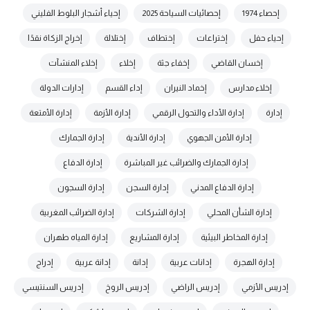
إحصاء 1974
إحصائيات السياحة 2025
إحياء أشجار البلوط الفليني
إحياء حفل
إختراعات
إختطاف
إختلالة
إخراج الزكاة نقدًا
إخسان القاضي
إخفاء جثة
إخلاء
إخلاء المنشآت
إخلاء مدارس
إخماد النيران
إداء القسم
إدارات الدولة
إدارة
إدارة الأداء والتحول الرقمي
إدارة الأزمة
إدارة الأمتعة
إدارة الأمن الجهوي
إدارة الأندية
إدارة الجمارك
إدارة الجمارك والضرائب غير المباشرة
إدارة الدفاع
إدارة الدفاع المدني
إدارة السجن
إدارة السجون
إدارة الشأن المحلي
إدارة الشركات
إدارة الضرائب المغربية
إدارة المخاطر البيئية
إدارة المشاريع
إدارة المياه طهران
إدارة الهجرة
إدانات عربية
إدانة
إدانة عربية
إدراج
إدريس الأزمي
إدريس الراضي
إدريس الروخ
إدريس السنتيسي