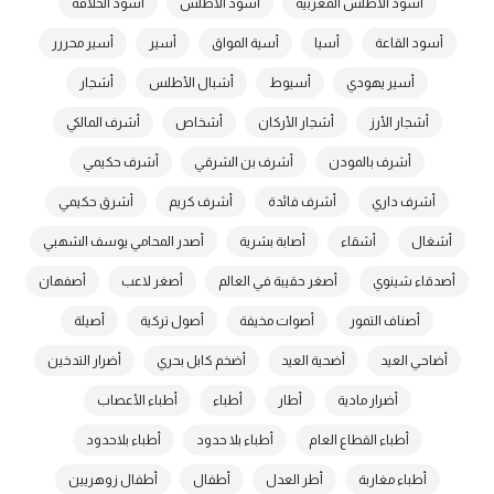
أسود الأطلس المغربية
أسود الاطلس
أسود الخلافة
أسود القاعة
أسيا
أسية المواق
أسير
أسير محررر
أسير يهودي
أسيوط
أشبال الأطلس
أشجار
أشجار الأرز
أشجار الأركان
أشخاص
أشرف المالكي
أشرف بالمودن
أشرف بن الشرقي
أشرف حكيمي
أشرف داري
أشرف فائدة
أشرف كريم
أشرق حكيمي
أشغال
أشقاء
أصابة بشرية
أصدر المحامي يوسف الشهبي
أصدقاء شينوي
أصغر حقيبة في العالم
أصغر لاعب
أصفهان
أصناف التمور
أصوات مخيفة
أصول تركية
أصيلة
أضاحي العيد
أضحية العيد
أضخم كابل بحري
أضرار التدخين
أضرار مادية
أطار
أطباء
أطباء الأعصاب
أطباء القطاع العام
أطباء بلا حدود
أطباء بلاحدود
أطباء مغاربة
أطر العدل
أطفال
أطفال زوهريين