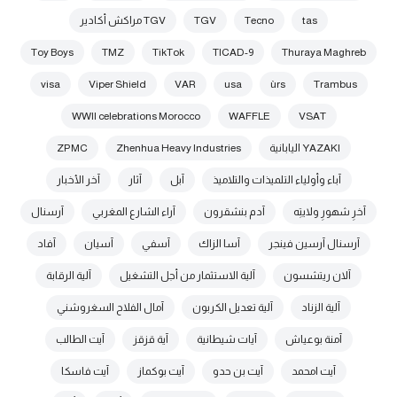
tas
Tecno
TGV
TGV مراكش أكادير
Toy Boys
TMZ
TikTok
TICAD-9
Thuraya Maghreb
visa
Viper Shield
VAR
usa
ùrs
Trambus
WWII celebrations Morocco
WAFFLE
VSAT
YAZAKI اليابانية
Zhenhua Heavy Industries
ZPMC
آباء وأولياء التلميذات والتلاميذ
آبل
آثار
آخر الأخبار
آخرِ شهورِ ولايتِه
آدم بنشقرون
آراء الشارع المغربي
آرسنال
آرسنال آرسين فينجر
آسا الزاك
آسفي
آسيان
آفاد
آلان ريتشسون
آلية الاستثمار من أجل التشغيل
آلية الرقابة
آلية الزناد
آلية تعديل الكربون
آمال الفلاح السغروشني
آمنة بوعياش
آيات شيطانية
آية قزقز
آيت الطالب
آيت امحمد
آيت بن حدو
آيت بوكماز
آيت فاسكا