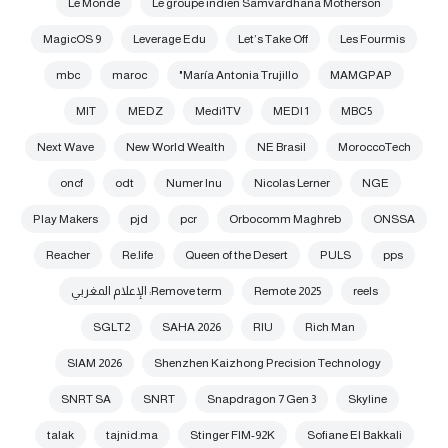
Le Monde
Le groupe indien Samvardhana Motherson
MagicOS 9
Leverage Edu
Let’s Take Off
Les Fourmis
mbc
maroc
María Antonia Trujillo"
MAMGPAP
MIT
MEDZ
Medi1TV
MEDI 1
MBC5
Next Wave
New World Wealth
NE Brasil
MoroccoTech
oncf
odt
Numer Inu
Nicolas Lerner
NGE
Play Makers
pjd
pcr
Orbocomm Maghreb
ONSSA
Reacher
Re.life
Queen of the Desert
PULS
pps
reels
Remote 2025
Remove term: الإعلام المغربي
SGLT2
SAHA 2026
RIU
Rich Man
SIAM 2026
Shenzhen Kaizhong Precision Technology
SNRT SA
SNRT
Snapdragon 7 Gen 3
Skyline
talak
tajnid.ma
Stinger FIM-92K
Sofiane El Bakkali