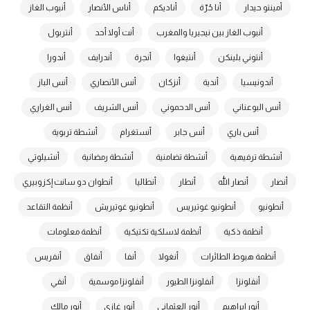
أمينتو حيدار
أنا حُرّة
أناديكم
أناس الأنصار
أنبوب الغاز
أنبوب الغاز بين نيجيريا والمغرب
أنت أولا أحد
أنتربول
أنتوني بلينكن
أنتيغوا
أنجرة
أندرايف
أندورا
أندونيسيا
أندية
أنزكان
أنس الأنصاري
أنس الباز
أنس البوعناني
أنس الدحموني
أنس الشريف
أنس الغراري
أنس باري
أنس جابر
أنستغرام
أنشطة تربوية
أنشطة ترفيهية
أنشطة تضامنية
أنشطة رمضانية
أنشيلوتي
أنصار
أنصار الله
أنطار
أنطاليا
أنطوان دو سانت إكزوبيري
أنطونيو
أنطونيو غوتيريس
أنطونيو غوتيريش
أنظمة التقاعد
أنظمة ذكية
أنظمة لاسلكية تكتيكية
أنظمة معلومات
أنظمة هبوط الطائرات
أنغولا
أنفا
أنفاق
أنفريس
أنفلونزا
أنفلونزا الطيور
أنفلونزا موسمية
أنفي
أنور إبراهيم
أنور العثماني
أنور غازي
أنور مالك