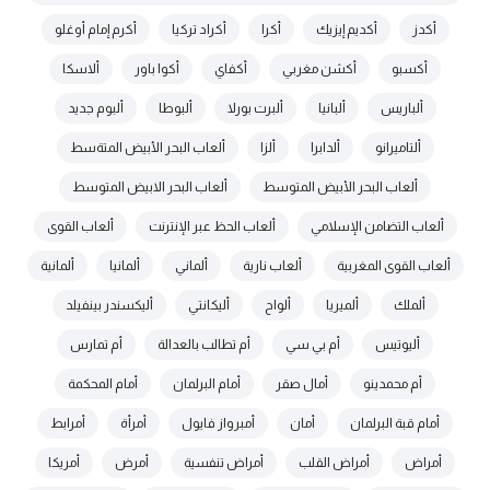
أكدز
أكديم إيزيك
أكرا
أكراد تركيا
أكرم إمام أوغلو
أكسبو
أكشن مغربي
أكفاي
أكوا باور
ألاسكا
ألباريس
ألبانيا
ألبرت بورلا
ألبوطا
ألبوم جديد
ألتاميرانو
ألدابرا
ألزا
ألعاب البحر الأبيض المتةسط
ألعاب البحر الأبيض المتوسط
ألعاب البحر الابيض المتوسط
ألعاب التضامن الإسلامي
ألعاب الحظ عبر الإنترنت
ألعاب القوى
ألعاب القوى المغربية
ألعاب نارية
ألماني
ألمانيا
ألمانية
ألملك
ألميريا
ألواح
أليكانتي
أليكسندر بينفيلد
أليوتيس
أم بي سي
أم تطالب بالعدالة
أم تمارس
أم محمدينو
أمال صقر
أمام البرلمان
أمام المحكمة
أمام قبة البرلمان
أمان
أمبرواز فايول
أمرأة
أمرابط
أمراض
أمراض القلب
أمراض تنفسية
أمرض
أمريكا