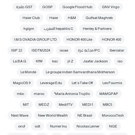
GNV Virgo
Google Flood Hub
GOSP
GST طنجة
Haier Club
Haier
H&M
Gulfsat Maghreb
Henley & Partners
hepatitis C المغرب
hglgm
I.M.S OVADIA GROUP LTD
HONOR 400 Lite
HONOR 400
Iberostar
IPC مجاعة غزة
iscae
ISDTM2024
ISIF’22
La B.A.G
KfW
kac
jil Z
Jaafar Jackson
iso
Le Monde
Le groupe indien Samvardhana Motherson
MagicOS 9
Leverage Edu
Let’s Take Off
Les Fourmis
mbc
maroc
María Antonia Trujillo"
MAMGPAP
MIT
MEDZ
Medi1TV
MEDI 1
MBC5
Next Wave
New World Wealth
NE Brasil
MoroccoTech
oncf
odt
Numer Inu
Nicolas Lerner
NGE