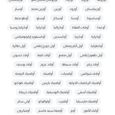
أوزبيكستان
أوزود
أوزين
أوزين محمد
أوسار
أوساسونا
أوستا
أوسكار
أوسلو
أوطو نجمة
أوغندا
أوقات الصلاة
أوكراانيا
أوكرانيا
أوكرانيا روسيا
أوكراينا
أوكرنيا
أوكسجين
أوكسفورد إيكونوميكس
أوكطرانيا
أول أيام رمضان
أول خورج إعلامي
أول طائرة
أول ظهور إعلامي
أول مصنع
أولاد تايمة
أولاد حسون
أولاد زباير
أولاد سبيطة
أولاد عزوز
أولاد يوسف
أولاف شولتس
أولمبيات
أولمبياد
أولمبياد البرمجة
أولمبياد الرياضيات الدولية
أولمبياد باريس
أولمبياد طوكيو
أولمبيك آسفي
أولمبيك اليوسفية
أولمبيك خريبكة
أولمبيك مارسيليا
أولمرت
أولوالوكو
أولي ساتر
أولياء الأمور
أوم
أوميغا سبيد ماستر
أوميكرون