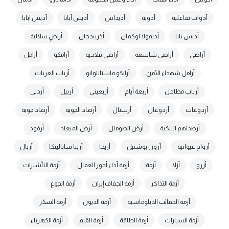
أدوات تفاعلية
أدوية
أديداس
أديس أبابا
أديس ابابا
أديس بابا
أديمولا لوكمان
أذريبدجان
أراضٍ سلالية
أراضي
أراضي شاسعة
أراضي فلاحية
أرامكو
أرامل
أرامل شهداء الأمن
أرانكو ماستانتوانو
أرباب العربات
أرباب مطاحن
أربعة أيام
أربعيني
أربيل
أردني
أردوغات
أردوغان
أرسنال
أرصاد الجوية
أرصاد جوية
أرصدتهم البنكية
أرض الصومال
أرض الميعاد
أرفود
أرواح غيوانية
أرون بوشنيل
أريحا
أرينا سابالينكا
أزبال
أزرو
أزلا
أزمة
أزمة أداء أجور العمال.
أزمة التأشيرات
أزمة التذاكر
أزمة الجفاف إيران
أزمة الجوع
أزمة الحقائب الدبلوماسية
أزمة الديون
أزمة السكر
أزمة السيارات
أزمة الطاقة
أزمة القيم
أزمة الكهرباء