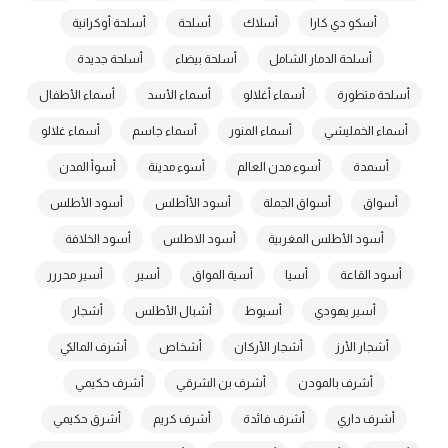
أسكو دي كارا
أسلاك
أسلحة
أسلحة أوكرانية
أسلحة الدمار الشامل
أسلحة بيضاء
أسلحة جديدة
أسلحة متطورة
أسماء أغلالو
أسماء الأسد
أسماء الأطفال
أسماء الخمليشي
أسماء المنور
أسماء جاسم
أسماء غلالو
أسمدة
أسوء مدن العالم
أسوء مدينة
أسوأ المدن
أسواق
أسواق الجملة
أسود الأأطلس
أسود الأطلس
أسود الأطلس المغربية
أسود الاطلس
أسود الخلافة
أسود القاعة
أسيا
أسية المواق
أسير
أسير محررر
أسير يهودي
أسيوط
أشبال الأطلس
أشجار
أشجار الأرز
أشجار الأركان
أشخاص
أشرف المالكي
أشرف بالمودن
أشرف بن الشرقي
أشرف حكيمي
أشرف داري
أشرف فائدة
أشرف كريم
أشرق حكيمي