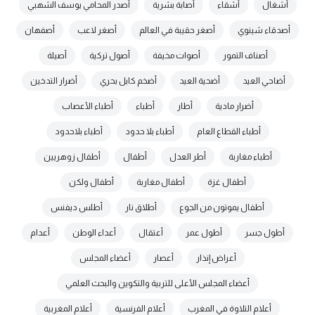
أشغال
أشقاء
أصابة بشرية
أصدر المحامي يوسف الشهبي
أصدقاء شينوي
أصغر حقيبة في العالم
أصغر لاعب
أصفهان
أصناف التمور
أصوات مخيفة
أصول تركية
أصيلة
أضاحي العيد
أضحية العيد
أضخم كابل بحري
أضرار التدخين
أضرار مادية
أطار
أطباء
أطباء الأعصاب
أطباء القطاع العام
أطباء بلا حدود
أطباء بلاحدود
أطباء مغاربة
أطر العدل
أطفال
أطفال زوهريين
أطفال غزة
أطفال مغاربة
أطفال ولكن
أطفال يموتون من الجوع
أطلاق نار
أطلس ديفنس
أطول جسر
أطول عمر
أعتقال
أعداء الوطن
أعدام
أعراض إنذار
أعصار
أعضاء المجلس
أعضاء المجلس الأعلى للتربية والتكوين والبحث العلمي
أعلام التلاوة في المغرب
أعلام الفرنسية
أعلام المغربية