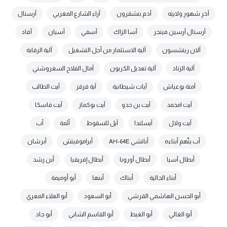
آخرِ شهورِ ولايتِه
آدم بنشقرون
آراء الشارع المغربي
آرسنال
آرسنال آرسين فينجر
آسا الزاك
آسفي
آسيان
آفاد
آلان ريتشسون
آلية الاستثمار من أجل التشغيل
آلية الرقابة
آلية الزناد
آلية تعديل الكربون
آمال الفلاح السغروشني
آمنة بوعياش
آيات شيطانية
آية قزقز
آيت الطالب
آيت امحمد
آيت بن حدو
آيت بوكماز
آيت فاسكا
آيت ولال
آيسلندا
آيل للسقوط
أئمة
أب
أب يتّهم أبناءه
أباتشي AH-64E
أبراموفيتش
أبرشان
أبطال آسيا
أبطال أوروبا
أبطال إفريقيا
أبن رشد
أبناء الجالية
أبناك
أبنها
أبو أوميمة
أبو الحسن الهاشمي القرشي
أبو السعود
أبو العلاء المعري
أبو الغالي
أبو الغيط
أبو القاسم الشابي
أبو جاد