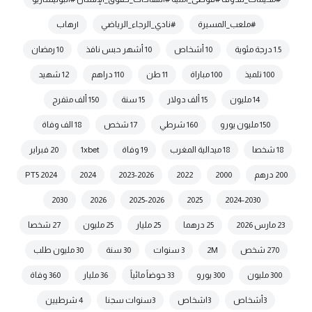
#ملعب_المسيرة
#نادي_الرجاء_الرياضي
|رهاب
1.5 درجة مئوية
10 أشخاص
10 أشهر حبس نافذ
10 رمضان
100 تلميذ
100 مباراة
11 طن
110 دراهم
12 شهيد
14 مليون
15 ألف دولار
15 سنة
150 ألف متفرج
150 مليون يورو
160 شرطي
17 شخص
18 الف وفاة
18 شخصا
18 ميدالية المغرب
19 وفاة
1xbet
20 فبراير
200 درهم
2000
2022
2023-2026
2024
2024 PT5
2030
2026
2025-2026
2025
2024-2030
23 مارس 2026
25 درهما
25 مليار
25 مليون
27 شخصا
270 شخص
2M
3 سنوات
30 سنة
30 مليون طلب
300 مليون
300 يورو
33 حوضاً مائياً
36 مليار
360 وفاة
3أشخاص
3اشخاص
3سنوات سجنا
4 شرطيين