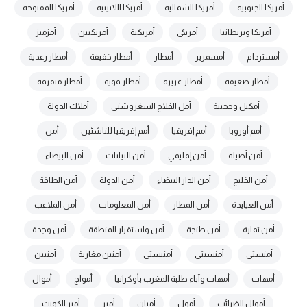
أمريكا الجنوبية
أمريكا الشمالية
أمريكا اللاتينية
أمريكا المفتوحة
أمريكا وبريطانيا
أمريكي
أمريكية
أمريكيين
أمزميز
أمستردام
أمسمرير
أمطار
أمطار خفيفة
أمطار رعدية
أمطار ضعيفة
أمطار غزيرة
أمطار قوية
أمطار متفرقة
أمكيل وحجيبة
أمل الفلاح السغروشني
أملاك الدولة
أمم أوروبا
أمم إفريقيا
أمم إفريقيا للناشئين
أمن
أمن أصيلة
أمن إقليمي
أمن البيانات
أمن البيضاء
أمن الخليج
أمن الدار البيضاء
أمن الدولة
أمن الطاقة
أمن العيايدة
أمن المطار
أمن المعلومات
أمن الملاعب
أمن تمارة
أمن طنجة
أمن واستقرار المنطقة
أمن وجدة
أمنستي
أمنسيتي
أمنيستي
أمنين مغاربة
أمنيين
أمهات
أمهات وآباء طلبة المغرب بأوكرانيا
أمواج
أموال
أموال الضرائب
أمول
أميان
أمير
أمير الكويت