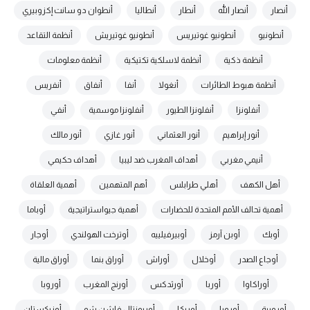
أنصار
أنصار الله
أنطار
أنطاليا
أنطوان دو سانت إكزوبيري
أنطونيو
أنطونيو غوتيريس
أنطونيو غوتيريش
أنظمة التقاعد
أنظمة ذكية
أنظمة لاسلكية تكتيكية
أنظمة معلومات
أنظمة هبوط الطائرات
أنغولا
أنفا
أنفاق
أنفريس
أنفلونزا
أنفلونزا الطيور
أنفلونزا موسمية
أنفي
أنور إبراهيم
أنور العثماني
أنور غازي
أنور مالك
أنيمي مغربي
أهداف المغرب ضد ليبيا
أهداف حكيمي
أهل الكهف
أهلي طرابلس
أهم المتهمين
أهمية العلقاة
أهمية تحالف الأمم المتحدة للحضارات
أهمية جيواستراتيجية
أوباما
أوبك
أوبن آرمز
أوبيرفيلييه
أوترخت الهولندي
أوجار
أوجاع الصدر
أوخلال
أوراش
أوراق بنما
أوراق مالية
أوراكاوا
أوربا
أورثدكس
أورنج المغرب
أوروبا
أوروبية
أورويا
أوريكا
أوريونتال فاشن شو
أوزبكستان