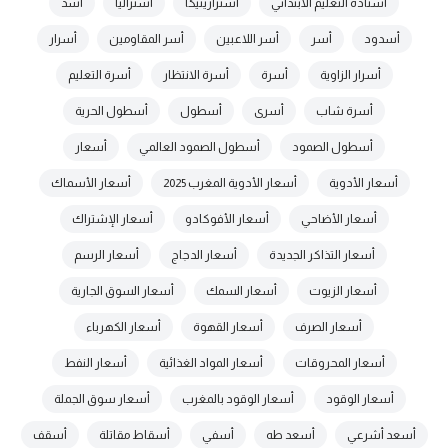
أستاذة التعليم الابتدائي
أسترازينيكا
أستراليا
أسد
أسدود
أسر
أسر اللاعبين
أسر المقاومين
أسرار
أسرار الزاوية
أسرة
أسرة الانتظار
أسرة التعليم
أسرة شاب
أسرى
أسطول
أسطول الحرية
أسطول الصمود
أسطول الصمود العالمي
أسعار
أسعار الأدوية
أسعار الأدوية المغرب 2025
أسعار الأسماك
أسعار الأضاحي
أسعار الأفوكادو
أسعار الإشتراك
أسعار التذاكر الجديدة
أسعار الدجاج
أسعار الرسم
أسعار الزيوت
أسعار السمك
أسعار السوق الجارية
أسعار الصرف
أسعار القهوة
أسعار الكهرباء
أسعار المحروقات
أسعار المواد الغذائية
أسعار النفط
أسعار الوقود
أسعار الوقود بالمغرب
أسعار سوق الجملة
أسعد أشرعي
أسعد طه
أسفي
أسقاط مقاتلة
أسقف