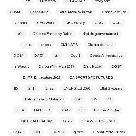
caf
Bumsters
BOLAWRAP
bodycam
CBAM
Casa Guira
Carol Moseley Brown
Campus Africa
Chariot
CEO World
CEO Survey
CDC
CCPI
cih
Chinese Embassy Rabat
chef du gouvernement
cnss
cnops
CMI NAPS
Cluster de l’eau
DGSN
DAZN
ctm
Cop15
Codex Alimentarius
e-Wassit
Durban FilmMart 2025
Dino Nobel
DGST
EHTP-Entreprises 2025
EA SPORTS FC FUTURES
f15
f;rh$l
Ensa
ENERGIES 2050
Elbit Systems
Falcon Energy Materials
F35C
F35
F16
FIFA
FIAT TRIS
FCAS
FBI
Fatima Mahdar
GITEX AFRICA 2025
Gims
FIFA World Cup 2030
GMT+1
GMT
GMPCS
glovo
Global Petrol Prices