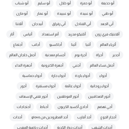
أبو حذيفة
أبو حمزة
أبو خلال
أبو سليم
أبو شباب
أبو ظبي
أبو عبيدة
أبو عبييدة
أبو عمار
أبو مازن
أبي الجعد
أبي القنادل
أبي رقراق
أبيدجان
أتلانتا
أتلانتيك فري زون
أتلتيكو مدريد
أتم استعداد
أتياس
أثار
أثرياء العالم
أثنيا
أثينا
أجاكسيو
أجانب
أجتماع
أجدير
أجراة
أجرة يوم
أجسام معدنية
أجمل خلجان العالم
أجمل نساء العالم
أجنبي
أجهزة الكترونية
أجهزة النداء
أجواء
أجواء باردة
أجواء حارة
أجواء حماسية
أجواء روحانية
أجواء غائمة
أجواء مستقرة
أجور
أجور الصحافيين
أجور الموظفين
أجور تقنيي الإسعاف
أجي تهضم
أحادي أكسيد الكربون
أحباط
أحتجاجات
أحجار الجوع
أحد أقارب
أحد المطرودين من glovo
أحداث
أحداث الشغب
أحداث دوار الكدية
أحداث رياضية المغرب