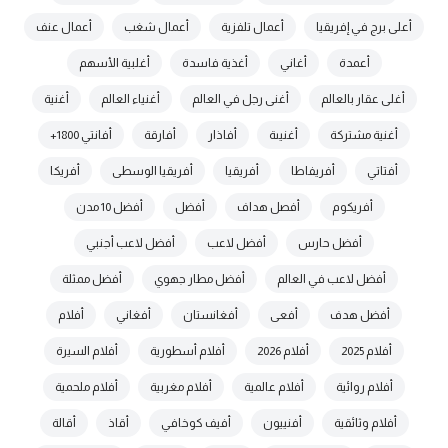
أعلى برج في إفريقيا
أعمال تلفزية
أعمال شغب
أعمال عنف
أعمدة
أغاني
أغذية فاسدة
أغلبية الأسهم
أغلى عقار بالعالم
أغنى رجل في العالم
أغنياء العالم
أغنية
أغنية مشتركة
أغنيىة
أفاذار
أفارقة
أفانتي 1800+
أفتاتي
أفريفاطا
أفريقيا
أفريقيا الوسطى
أفريكا
أفريكوم
أفصل هداف
أفضل
أفضل 10 مدن
أفضل حارس
أفضل لاعب
أفضل لاعب أجنبي
أفضل لاعب في العالم
أفضل مطار جهوي
أفضل ممثلة
أفضل هدف
أفعى
أفغانستان
أفغاني
أفلام
أفلام 2025
أفلام 2026
أفلام أسطورية
أفلام السيرة
أفلام روائية
أفلام عالمية
أفلام مغربية
أفلام ملحمية
أفلام وثائقية
أفنييون
أفيف كوخافي
أقاذ
أقالة