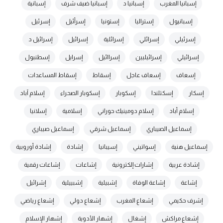
إسبانيا المغرب
إسبانيا د
إسبانيا ضيف شرف
إسبانية
إسبانيول
إستراليا
إستونيا
إسرأئيل
إسرئيل
إسرئيلي
إسرائلي
إسرائلية
إسرائيل
إسرائيل د
إسرائيلي
إسرائيليين
إسراائيل
إسرايل
إسطنبول
إسعاف
إسعاف عاجل
إسقاط
إسقاط المساعدات
إسكار
إسكتلندا
إسكوبار
إسكوبار الصحراء
إسلام آباد
إسلام أباد
إسلام دومينيك حوراني
إسلامية
إسلانيا
إسماعيل الصيباري
إسماعيل شرقي
إسماعيل صيباري
إسماعيل هنية
إسواتيني
إسيبانيا
إشادة
إشادة أوروبية
إشادة عربية
إشارات إلكترونية
إشاعات
إشاعات رقمية
إشاعة
إشاعة الوفاة
إشبيلية
إشبييلية
إشرائيل
إشرف حكيمي
إشعاع المغرب
إشعاع دولي
إشعاع رياضي
إشعاع مراكش
إشغال
إشهار الأدوية
إشهار الإسلام