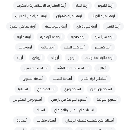
أزمة اللحوم
أزمة الماء
أزمة المشاريع الاستثمارية بالمغرب
أزمة المياه الجزائر
أزمة المياه طهران
أزمة المياه في المغرب
أزمة النيجر
أزمة تمودة باي
أزمة دبلوماسية
أزمة سائقي الأجرة
أزمة سياسية
أزمة صحية
أزمة غذائية غزة
أزمة قلبية
أزمة كشمير
أزمة كلية الطب
أزمة مائية
أزمة مالية
أزمة مالية المقاولات
أزمور
أزوااد
أزولاي
أزياء
أزيلال
أساتذة المناطق النائية
أساتذة جامعيين
أساطير كرة القدم
أسامة السيبد
أسامة المليوي
أسامة بن لادن
أسامة رمزي
أسامة فلوح
أسبانيا
أسبوع الموضة
أسبوع الموضة في باريس
أسبوع من الطقوس
أستاد علم النفس والإجتماع
أستاذ
أستاذ الذي شغلت قضيته البرلمان
أستاذ متقاعد
أستاذة