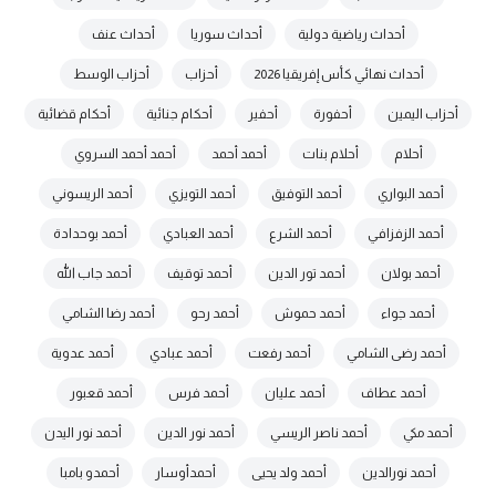
أحداث رياضية دولية
أحداث سوريا
أحداث عنف
أحداث نهائي كأس إفريقيا 2026
أحزاب
أحزاب الوسط
أحزاب اليمين
أحفورة
أحفير
أحكام جنائية
أحكام قضائية
أحلام
أحلام بنات
أحمد أحمد
أحمد أحمد السروي
أحمد البواري
أحمد التوفيق
أحمد التويزي
أحمد الريسوني
أحمد الزفزافي
أحمد الشرع
أحمد العبادي
أحمد بوحدادة
أحمد بولان
أحمد تور الدين
أحمد توقيف
أحمد جاب الله
أحمد جواء
أحمد حموش
أحمد رحو
أحمد رضا الشامي
أحمد رضى الشامي
أحمد رفعت
أحمد عبادي
أحمد عدوية
أحمد عطاف
أحمد عليان
أحمد فرس
أحمد قعبور
أحمد مكي
أحمد ناصر الريسي
أحمد نور الدين
أحمد نور اليدن
أحمد نورالدين
أحمد ولد يحيى
أحمدأوسار
أحمدو بامبا