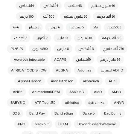
40 مليون سنتيم
48 منتخب
4أشخاص
4اشخاص
50 ألف درهم
50 مليون سنتيم
500 ألف
500 درهم
5000 طن
5G
5اشخاص
6 جرحى
6 فبراير
6+6
60 ألف درهم
601 مليون
63 مليار
7 أكتوبر
7 أهداف
750 ألف متفرج
8 أشخاص
8 مارس
800 مليون
95-95-95
96 مليار درهم
9أشخاص
ACAPS
Acyclovir injectable
ADHD المغرب
Adonias
AESPA
AFRICA FOOD SHOW
Alyssa Harden
Alan Ritchson
akhnouch
AFZI
ANRF
Animation@DFM
AMOLED
AMD
AM3D
BABYBIO
ATP Tour 250
athletics
astrzinika
ANVR
BDS
Barid Pay
Barid eSign
Barceló
Bad Bunny
BNS
blackout
BiG M
Beyond Speed Weekend