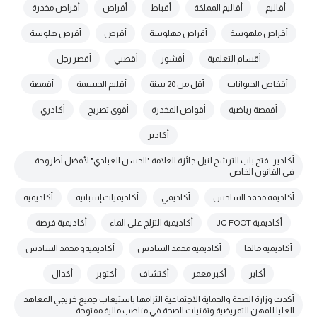
أقاليم
أقاليم المملكة
أقباط
أقراص
أقراص مخدرة
أقراص ملهوسة
أقراص مهلوسة
أقرص
أقرص هلوسة
أقسام التعلمية
أقشور
أقصبي
أقصر رجل
أقفاص الحيوانات
أقل من 20 سنة
أقليم الحسيمة
أقمصة
أقمصة رياضية
أقواص المخدرة
أقوى تصريح
أكادري
أكادير
أكادير.. فتح باب الترشح لنيل جائزة العلامة "الحسن العبادي" لأفضل أطروحة
في القانون الخاص
أكاديمة محمد السادس
أكاديمي
أكاديميات إسبانية
أكاديمية
أكاديمية JC FOOT
أكاديمية التزلج على الماء
أكاديمية فرصة
أكاديمية مالقا
أكاديمية محمد السادس
أكاديميةو محمد السادس
أكاير
أكبر معمر
أكتشاف
أكتوبر
أكدال
أكدت وزارة الصحة والحماية الاجتماعية التزامها باستيعاب جميع خريجي المعاهد
العليا للمهن التمريضية وتقنيات الصحة في مناصب مالية مفتوحة