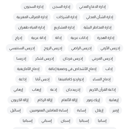
إدارة الدفاع المدني
إدارة السجن
إدارة السجون
إدارة الشأن المحلي
إدارة الشركات
إدارة الضرائب المغربية
إدارة المخاطر البيئية
إدارة المشاريع
إدارة المياه طهران
إدارة الهجرة
إدانات عربية
إدانة
إدانة عربية
إدراج
إدريس الأزمي
إدريس الراضي
إدريس الروخ
إدريس السنتيسي
إدريس المريني
إدريس فرحان
إدريس لشكر
إدريسا
إدلب
إدماج الأشخاص في وضعية إعاقة
إدماج الأمازيغية
إدماج النساء
إدواردو كامافينغا
إديس أبابا
إذاعة
إذاعة القرآن الكريم
إذريبدجان
إذعة
إرهاب
إرهابي
إرهابية
إريك زمور
إزالة الألغام
إزالة الركام
إزالة الكربون
إزمير
إزيلال
إساءة
إساءة للعاملين العموميين
إسائيل
إسانيا
إسباتيا
إسبان
إسباني
إسبانيا