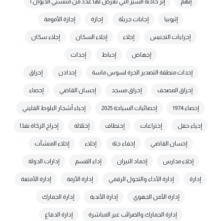
إتهم
إثر حادثة السير التي تعرض لها عدد من منتسبي الديوان ا
إثيوبيا
إجابات جريئة
إجازة
إجازة الأمومة
إجراءات التجنيس
إجلاء
إجلاء السكان
إجلاء سكان
إجهاض
إحباط
إحداث
إحداث منطقة التصدير الحرة لسوس ماسة
إحدادن
إحراق
إحراق المصحف
إحراق مسجد
إحسان القاضي
إحصاء
إحصاء 1974
إحصائيات السياحة 2025
إحياء أشجار البلوط الفليني
إحياء حفل
إختراعات
إختطاف
إختلالة
إخراج الزكاة نقدًا
إخسان القاضي
إخفاء جثة
إخلاء
إخلاء المنشآت
إخلاء مدارس
إخماد النيران
إداء القسم
إدارات الدولة
إدارة
إدارة الأداء والتحول الرقمي
إدارة الأزمة
إدارة الأمتعة
إدارة الأمن الجهوي
إدارة الأندية
إدارة الجمارك
إدارة الجمارك والضرائب غير المباشرة
إدارة الدفاع