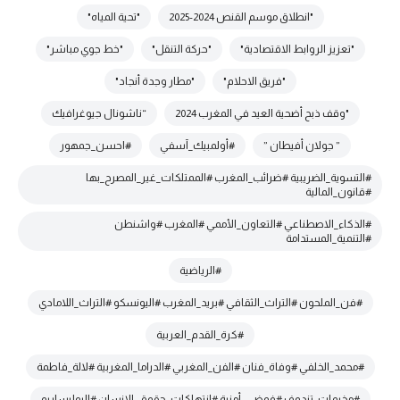
"انطلاق موسم القنص 2024-2025
"تحية المياه"
"تعزيز الروابط الاقتصادية"
"حركة التنقل"
"خط جوي مباشر"
"فريق الاحلام"
"مطار وجدة أنجاد"
"وقف ذبح أضحية العيد في المغرب 2024
“ناشونال جيوغرافيك
” جولان أفيطان ”
#أولمبيك_آسفي
#احسن_جمهور
#التسوية_الضريبية #ضرائب_المغرب #الممتلكات_غير_المصرح_بها
#قانون_المالية
#الذكاء_الاصطناعي #التعاون_الأممي #المغرب #واشنطن
#التنمية_المستدامة
#الرياضية
#فن_الملحون #التراث_الثقافي #بريد_المغرب #اليونسكو #التراث_اللامادي
#كرة_القدم_العربية
#محمد_الخلفي #وفاة_فنان #الفن_المغربي #الدراما_المغربية #لالة_فاطمة
#مخيمات_تندوف #فوضى_أمنية #انتهاكات_حقوق_الإنسان #البوليساريو