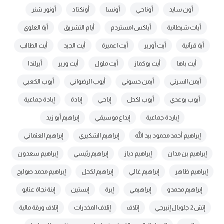
أون سايد
أوناحي
أونسا
أونكتاد
أونور شنر
أيات شيطانية
أياكس امستردم
أيام التشريق
أية العلوي
أية قرآنية
أيت أورير
أيت اعميرة
أيت الجيد
أيت الطالب
أيت باها
أيت بوكماز
أيت ملول
أيت ورير
أيرلندا
أيمن السرتي
أيمن حسوني
أيوب الرضواني
أيوب الكعبي
أيوب بوعدي
أيوب لكحل
إباحي
إبادة
إبادة جماعية
إباردة جماعية
إبداع موسيقي
إبراهيم أبو زيد
إبراهيم أحمد محمود بيد الله
إبراهيم الشكيري
إبراهيم العثماني
إبراهيم بن مدان
إبراهيم دياز
إبراهيم رئيسي
إبراهيم سعدون
إبراهيم ظاهر
إبراهيم غالي
إبراهيم لكحل
إبراهيم محمد صوليح
إبراهيم محمدو
إبراهيمي
إبرة
إبستين
إبنة نجاة عتابو
إتش 2 جلوبال إنيرجي
إتلاف
إتلاف المخدرات
إتلاف ورقة مالية