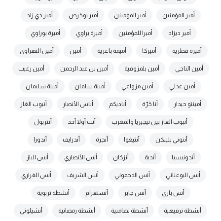
أمير المؤمنين
أمير المؤمينن
أمير بوخرص
أمير دي زاد
أمير ديزاد
أميرا للمؤمنين
أميرة براوي
أميرة بوراوي
أميرة قطرية
أميركا
أميمة باعزية
أمين
أمين التهراوي
أمين الناجي
أمين بلمزوقية
أمين بن عبد الرحمن
أمين رغيب
أمين عدلي
أمين مزواغي
أمينة سلمان
أمينة سليمان
أمينتو حيدار
أنا حُرّة
أناديكم
أناس الأنصار
أنبوب الغاز
أنبوب الغاز بين نيجيريا والمغرب
أنت أولا أحد
أنتربول
أنتوني بلينكن
أنتيغوا
أنجرة
أندرايف
أندورا
أندونيسيا
أندية
أنزكان
أنس الأنصاري
أنس الباز
أنس البوعناني
أنس الدحموني
أنس الشريف
أنس الغراري
أنس باري
أنس جابر
أنستغرام
أنشطة تربوية
أنشطة ترفيهية
أنشطة تضامنية
أنشطة رمضانية
أنشيلوتي