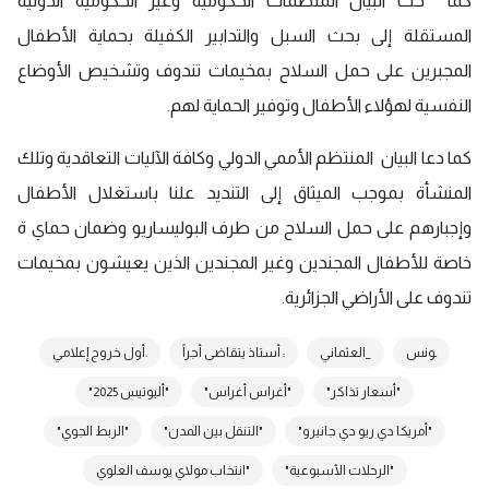
كما حث البيان المنظمات الحكومية وغير الحكومية الدولية
المستقلة إلى بحث السبل والتدابير الكفيلة بحماية الأطفال
المجبرين على حمل السلاح بمخيمات تندوف وتشخيص الأوضاع
النفسية لهؤلاء الأطفال وتوفير الحماية لهم.
كما دعا البيان المنتظم الأممي الدولي وكافة الآليات التعاقدية وتلك
المنشأة بموجب الميثاق إلى التنديد علنا باستغلال الأطفال
وإجبارهم على حمل السلاح من طرف البوليساريو وضمان حماي ة
خاصة للأطفال المجندين وغير المجندين الذين يعيشون بمخيمات
تندوف على الأراضي الجزائرية.
ـونس
_العثماني
: أستاذ يتقاضى أجراً
.أول خروج إعلامي
"أسعار تذاكر"
"أغراس أغراس"
"أليوتيس 2025"
"أمريكا دي ريو دي جانيرو"
"التنقل بين المدن"
"الربط الجوي"
"الرحلات الأسبوعية"
"انتخاب مولاي يوسف العلوي