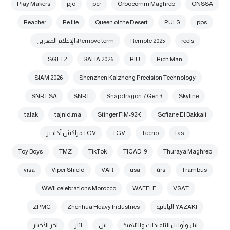
Play Makers
pjd
pcr
Orbocomm Maghreb
ONSSA
Reacher
Re.life
Queen of the Desert
PULS
pps
reels
Remote 2025
Remove term: الإعلام المغربي
SGLT2
SAHA 2026
RIU
Rich Man
SIAM 2026
Shenzhen Kaizhong Precision Technology
SNRT SA
SNRT
Snapdragon 7 Gen 3
Skyline
talak
tajnid.ma
Stinger FIM-92K
Sofiane El Bakkali
tas
Tecno
TGV
TGV مراكش أكادير
Toy Boys
TMZ
TikTok
TICAD-9
Thuraya Maghreb
visa
Viper Shield
VAR
usa
ùrs
Trambus
WWII celebrations Morocco
WAFFLE
VSAT
YAZAKI اليابانية
Zhenhua Heavy Industries
ZPMC
آباء وأولياء التلميذات والتلاميذ
آبل
آثار
آخر الأخبار