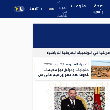
-
°C
صحة
منوعات
المزيد
تابعنا
وأسرة
من
تفاصيل
ا في الأولمبياد الإفريقية للرياضيات
مقتل وإصابة عدد من جنود
الصحراء المغربية
23 يوليو 2026
احتجاجات وحرائق تهز مخيمات
تندوف بعد عفو إبراهيم غالي عن
متهم بقتل امرأة