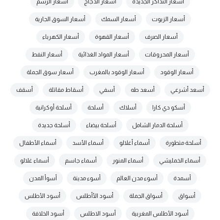
أسعار التذاكر الجديدة
أسعار الدجاج
أسعار الرسم
أسعار الزيوت
أسعار السمك
أسعار السوق الجارية
أسعار الصرف
أسعار القهوة
أسعار الكهرباء
أسعار المحروقات
أسعار المواد الغذائية
أسعار النفط
أسعار الوقود
أسعار الوقود بالمغرب
أسعار سوق الجملة
أسعد أشرعي
أسعد طه
أسفي
أسقاط مقاتلة
أسقف
أسكو دي كارا
أسلاك
أسلحة
أسلحة أوكرانية
أسلحة الدمار الشامل
أسلحة بيضاء
أسلحة جديدة
أسلحة متطورة
أسماء أغلالو
أسماء الأسد
أسماء الأطفال
أسماء الخمليشي
أسماء المنور
أسماء جاسم
أسماء غلالو
أسمدة
أسوء مدن العالم
أسوء مدينة
أسوأ المدن
أسواق
أسواق الجملة
أسود الأأطلس
أسود الأطلس
أسود الأطلس المغربية
أسود الاطلس
أسود الخلافة