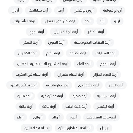
أرواح غيوانية
أرون بوشنيل
أريحا
أرينا سابالينكا
أزبال
أزرو
أزلا
أزمة
أزمة أداء أجور العمال.
أزمة التأشيرات
أزمة التذاكر
أزمة الجفاف إيران
أزمة الجوع
أزمة الحقائب الدبلوماسية
أزمة الديون
أزمة السكر
أزمة السيارات
أزمة الطاقة
أزمة القيم
أزمة الكهرباء
أزمة اللحوم
أزمة الماء
أزمة المشاريع الاستثمارية بالمغرب
أزمة المياه الجزائر
أزمة المياه طهران
أزمة المياه في المغرب
أزمة النيجر
أزمة تمودة باي
أزمة دبلوماسية
أزمة سائقي الأجرة
أزمة سياسية
أزمة صحية
أزمة غذائية غزة
أزمة قلبية
أزمة كشمير
أزمة كلية الطب
أزمة مائية
أزمة مالية
أزمة مالية المقاولات
أزمور
أزوااد
أزولاي
أزياء
أزيلال
أساتذة المناطق النائية
أساتذة جامعيين