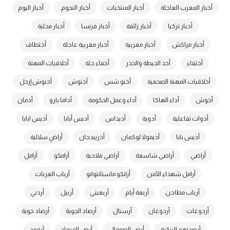
أخبار المغرب العاجلة
أخبار المنتخبات
أخبار النجوم.
أخبار اليوم
أخبار تركيا
أخبار زائفة
أخبار فرنسا
أخبار محلية
أخبار مراكش
أخبار مغربية
أخبار مغربية عاجلة
أختطاف
أختفاء
أخذ الحيطة والحذر
أخفاء جثة
أخلاقيات المهنة
أخلاقيات المهنة الصحفية
أخنو شس
أخنوش
أخنوش إرحل
أخوش
أداء الهاكا
أداء وعمل الحكومة
أداما بارو
أدمان
أدوات تفاعلية
أدوية
أديداس
أديس أبابا
أديس ابابا
أديس بابا
أديمولا لوكمان
أذريبدجان
أراضٍ سلالية
أراضي
أراضي شاسعة
أراضي فلاحية
أرامكو
أرامل
أرامل شهداء الأمن
أرانكو ماستانتوانو
أرباب العربات
أرباب مطاحن
أربعة أيام
أربعيني
أربيل
أردني
أردوغات
أردوغان
أرسنال
أرصاد الجوية
أرصاد جوية
أرصدتهم البنكية
أرض الصومال
أرض الميعاد
أرفود