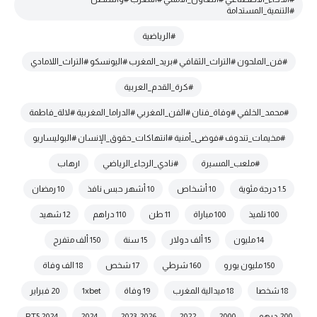
#التنمية_المستدامة
#الرياضية
#فن_الملحون #التراث_الثقافي #بريد_المغرب #اليونسكو #التراث_اللامادي
#كرة_القدم_العربية
#محمد_الخلفي #وفاة_فنان #الفن_المغربي #الدراما_المغربية #لالة_فاطمة
#مخيمات_تندوف #فوضى_أمنية #انتهاكات_حقوق_الإنسان #البوليساريو
#ملعب_المسيرة
#نادي_الرجاء_الرياضي
|رهاب
1.5 درجة مئوية
10 أشخاص
10 أشهر حبس نافذ
10 رمضان
100 تلميذ
100 مباراة
11 طن
110 دراهم
12 شهيد
14 مليون
15 ألف دولار
15 سنة
150 ألف متفرج
150 مليون يورو
160 شرطي
17 شخص
18 الف وفاة
18 شخصا
18 ميدالية المغرب
19 وفاة
1xbet
20 فبراير
200 درهم
2000
2022
2023-2026
2024
2024 PT5