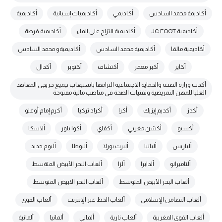
أكاديمة محمد السادس
أكاديمي
أكاديميات إسبانية
أكاديمية
أكاديمية JC FOOT
أكاديمية التزلج على الماء
أكاديمية فرصة
أكاديمية مالقا
أكاديمية محمد السادس
أكاديميةو محمد السادس
أكاير
أكبر معمر
أكتشاف
أكتوبر
أكدال
أكدت وزارة الصحة والحماية الاجتماعية التزامها باستيعاب جميع خريجي المعاهد
العليا للمهن التمريضية وتقنيات الصحة في مناصب مالية مفتوحة
أكدز
أكديم إيزيك
أكرا
أكراد تركيا
أكرم إمام أوغلو
أكسبو
أكشن مغربي
أكفاي
أكوا باور
ألاسكا
ألباريس
ألبانيا
ألبرت بورلا
ألبوطا
ألبوم جديد
ألتاميرانو
ألدابرا
ألزا
ألعاب البحر الأبيض المتةسط
ألعاب البحر الأبيض المتوسط
ألعاب البحر الابيض المتوسط
ألعاب التضامن الإسلامي
ألعاب الحظ عبر الإنترنت
ألعاب القوى
ألعاب القوى المغربية
ألعاب نارية
ألماني
ألمانيا
ألمانية