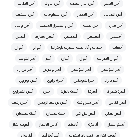
أمن الخليج
أمن الدار البيضاء
أمن الدولة
أمن الطاقة
أمن العيايدة
أمن المطار
أمن المعلومات
أمن الملاعب
أمن تمارة
أمن طنجة
أمن واستقرار المنطقة
أمن وجدة
أمنستي
أمنسيتي
أمنيستي
أمنين مغاربة
أمنيين
أمهات
أمهات وآباء طلبة المغرب بأوكرانيا
أمواج
أموال
أموال الضرائب
أمول
أميان
أمير
أمير الكويت
أمير المؤمنين
أمير المؤمينن
أمير بوخرص
أمير دي زاد
أمير ديزاد
أميرا للمؤمنين
أميرة براوي
أميرة بوراوي
أميرة قطرية
أميركا
أميمة باعزية
أمين
أمين التهراوي
أمين الناجي
أمين بلمزوقية
أمين بن عبد الرحمن
أمين رغيب
أمين عدلي
أمين مزواغي
أمينة سلمان
أمينة سليمان
أمينتو حيدار
أنا حُرّة
أناديكم
أناس الأنصار
أنبوب الغاز
أنبوب الغاز بين نيجيريا والمغرب
أنت أولا أحد
أنتربول