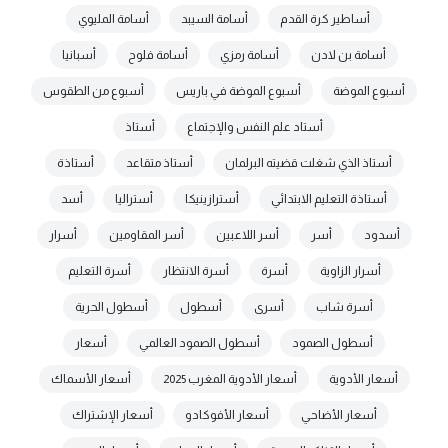
أساطير كرة القدم
أسامة السيبد
أسامة المليوي
أسامة بن لادن
أسامة رمزي
أسامة فلوح
أسبانيا
أسبوع الموضة
أسبوع الموضة في باريس
أسبوع من الطقوس
أستاد علم النفس والإجتماع
أستاذ
أستاذ الذي شغلت قضيته البرلمان
أستاذ متقاعد
أستاذة
أستاذة التعليم الابتدائي
أسترازينيكا
أستراليا
أسد
أسدود
أسر
أسر اللاعبين
أسر المقاومين
أسرار
أسرار الزاوية
أسرة
أسرة الانتظار
أسرة التعليم
أسرة شاب
أسرى
أسطول
أسطول الحرية
أسطول الصمود
أسطول الصمود العالمي
أسعار
أسعار الأدوية
أسعار الأدوية المغرب 2025
أسعار الأسماك
أسعار الأضاحي
أسعار الأفوكادو
أسعار الإشتراك