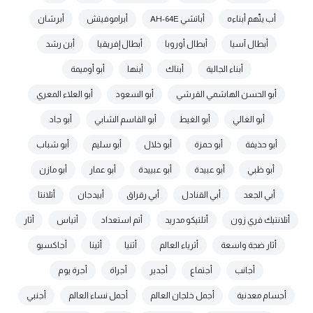
أب يتّهم أبناءه
أباتشي AH-64E
أبراموفيتش
أبرشان
أبطال آسيا
أبطال أوروبا
أبطال إفريقيا
أبن رشد
أبناء الجالية
أبناك
أبنها
أبو أوميمة
أبو الحسن الهاشمي القرشي
أبو السعود
أبو العلاء المعري
أبو الغالي
أبو الغيط
أبو القاسم الشابي
أبو جاد
أبو حذيفة
أبو حمزة
أبو خلال
أبو سليم
أبو شباب
أبو ظبي
أبو عبيدة
أبو عبييدة
أبو عمار
أبو مازن
أبي الجعد
أبي القنادل
أبي رقراق
أبيدجان
أتلانتا
أتلانتيك فري زون
أتلتيكو مدريد
أتم استعداد
أتياس
أثار
أثار ضجة واسعة
أثرياء العالم
أثنيا
أثينا
أجاكسيو
أجانب
أجتماع
أجدير
أجراة
أجرة يوم
أجسام معدنية
أجمل خلجان العالم
أجمل نساء العالم
أجنبي