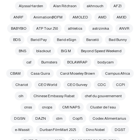
Alyssa Harden
Alan Ritchson
akhnouch
AFZI
ANRF
Animation@DFM
AMOLED
AMD
AM3D
BABYBIO
ATP Tour 250
athletics
astrzinika
ANVR
BDS
Barid Pay
Barid eSign
Barceló
Bad Bunny
BNS
blackout
BiG M
Beyond Speed Weekend
caf
Bumsters
BOLAWRAP
bodycam
CBAM
Casa Guira
Carol Moseley Brown
Campus Africa
Chariot
CEO World
CEO Survey
CDC
CCPI
cih
Chinese Embassy Rabat
chef du gouvernement
cnss
cnops
CMI NAPS
Cluster de l’eau
DGSN
DAZN
ctm
Cop15
Codex Alimentarius
e-Wassit
Durban FilmMart 2025
Dino Nobel
DGST