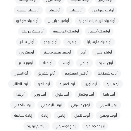
أولاف شولتس
أولمبيات
أولمبياد
أولمبياد البرمجة
أولمبياد الرياضيات الدولية
أولمبياد باريس
أولمبياد طوكيو
أولمبيك آسفي
أولمبيك اليوسفية
أولمبيك خريبكة
أولمبيك مارسيليا
أولمرت
أولوالوكو
أولي ساتر
أولياء الأمور
أوم
أوميغا سبيد ماستر
أوميكرون
أون سايد
أوناحي
أونسا
أونكتاد
أونور شنر
أيات شيطانية
أياكس امستردم
أيام التشريق
أية العلوي
أية قرآنية
أيت أورير
أيت اعميرة
أيت الجيد
أيت الطالب
أيت باها
أيت بوكماز
أيت ملول
أيت ورير
أيرلندا
أيمن السرتي
أيمن حسوني
أيوب الرضواني
أيوب الكعبي
أيوب بوعدي
أيوب لكحل
إباحي
إبادة
إبادة جماعية
إباردة جماعية
إبداع موسيقي
إبراهيم أبو زيد