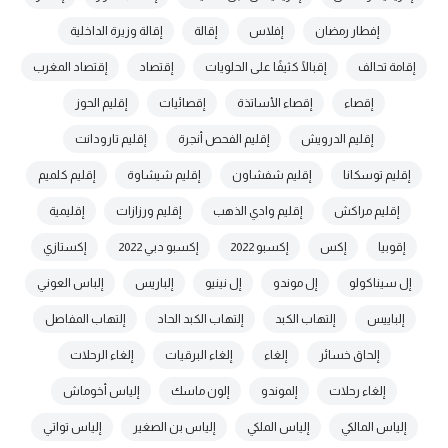
إفطار رمضان
إفلاس
إقالة
إقالة وزيرة الداخلية
إقامة تحالف
إقبالًا كثيفًا على الحلويات
إقتصاد
إقتصاد المغرب
إقصاء
إقصاء الأساتذة
إقصائيات
إقليم الحوز
إقليم الدرويش
إقليم الفحص أنجرة
إقليم تارودانت
إقليم توسكانا
إقليم شفشاون
إقليم شيشاوة
إقليم كلميم
إقليم مراكش
إقليم وادي الذهب
إقليم ورزازات
إقليمية
إقوبيا
إكس
إكسبو 2022
إكسبو دبي 2022
إكستازي
إل سيناكولو
إل موندو
إل نينيو
إلباريس
إلباس العوني
إلباييس
إلتهاب الكبد
إلتهاب الكبد الحاد
إلتهاب المفاصل
إلحاق خسائر
إلغاء
إلغاء البرقيات
إلغاء الرحلات
إلغاء رحلات
إلموندو
إلون ماسك
إلياس أخوماش
إلياس المالكي
إلياس الملكي
إلياس بن الصغير
إلياس تواتي