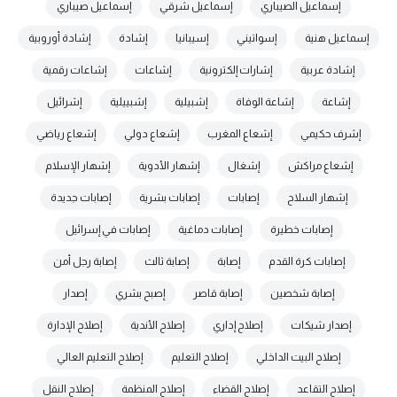
إسماعيل الصيباري
إسماعيل شرقي
إسماعيل صيباري
إسماعيل هنية
إسواتيني
إسيبانيا
إشادة
إشادة أوروبية
إشادة عربية
إشارات إلكترونية
إشاعات
إشاعات رقمية
إشاعة
إشاعة الوفاة
إشبيلية
إشبييلية
إشرائيل
إشرف حكيمي
إشعاع المغرب
إشعاع دولي
إشعاع رياضي
إشعاع مراكش
إشغال
إشهار الأدوية
إشهار الإسلام
إشهار السلاح
إصابات
إصابات بشرية
إصابات جديدة
إصابات خطيرة
إصابات دماغية
إصابات في إسرائيل
إصابات كرة القدم
إصابة
إصابة ثالث
إصابة رجل أمن
إصابة شخصين
إصابة قاصر
إصبح بشري
إصدار
إصدار شيكات
إصلاح إداري
إصلاح الأندية
إصلاح الإدارة
إصلاح البيت الداخلي
إصلاح التعليم
إصلاح التعليم العالي
إصلاح التقاعد
إصلاح القضاء
إصلاح المنظمة
إصلاح النقل