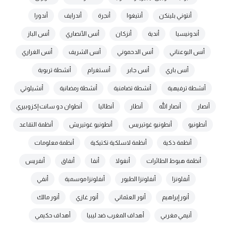
أنتوني بلينكن
أنتيغوا
أنجرة
أندرايف
أندورا
أندونيسيا
أندية
أنزكان
أنس الأنصاري
أنس الباز
أنس البوعناني
أنس الدحموني
أنس الشريف
أنس الغراري
أنس باري
أنس جابر
أنستغرام
أنشطة تربوية
أنشطة ترفيهية
أنشطة تضامنية
أنشطة رمضانية
أنشيلوتي
أنصار
أنصار الله
أنطار
أنطاليا
أنطوان دو سانت إكزوبيري
أنطونيو
أنطونيو غوتيريس
أنطونيو غوتيريش
أنظمة التقاعد
أنظمة ذكية
أنظمة لاسلكية تكتيكية
أنظمة معلومات
أنظمة هبوط الطائرات
أنغولا
أنفا
أنفاق
أنفريس
أنفلونزا
أنفلونزا الطيور
أنفلونزا موسمية
أنفي
أنور إبراهيم
أنور العثماني
أنور غازي
أنور مالك
أنيمي مغربي
أهداف المغرب ضد ليبيا
أهداف حكيمي