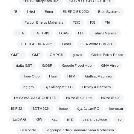
EHTP-Entreprises 2025
EA SPORTS FC FUTURES
f15
f;rh$l
Ensa
ENERGIES 2050
Elbit Systems
Falcon Energy Materials
F35C
F35
F16
FIFA
FIAT TRIS
FCAS
FBI
Fatima Mahdar
GITEX AFRICA 2025
Gims
FIFA World Cup 2030
GMT+1
GMT
GMPCS
glovo
Global Petrol Prices
GNV Virgo
Google Flood Hub
GOSP
GST طنجة
Haier Club
Haier
H&M
Gulfsat Maghreb
Henley & Partners
hepatitis C المغرب
hglgm
I.M.S OVADIA GROUP LTD
HONOR 400 Lite
HONOR 400
Iberostar
IPC مجاعة غزة
iscae
ISDTM2024
ISIF’22
La B.A.G
KfW
kac
jil Z
Jaafar Jackson
iso
Le Monde
Le groupe indien Samvardhana Motherson