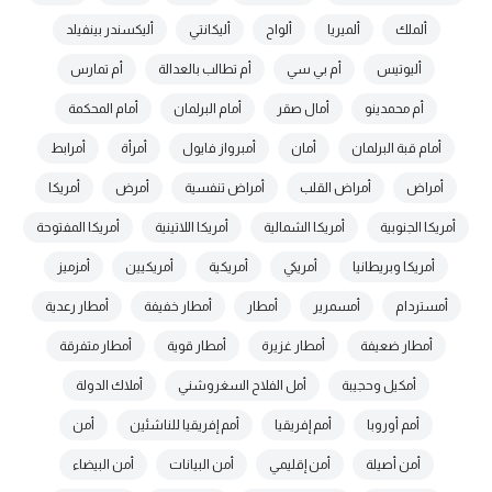
ألملك
ألميريا
ألواح
أليكانتي
أليكسندر بينفيلد
أليوتيس
أم بي سي
أم تطالب بالعدالة
أم تمارس
أم محمدينو
أمال صقر
أمام البرلمان
أمام المحكمة
أمام قبة البرلمان
أمان
أمبرواز فايول
أمرأة
أمرابط
أمراض
أمراض القلب
أمراض تنفسية
أمرض
أمريكا
أمريكا الجنوبية
أمريكا الشمالية
أمريكا اللاتينية
أمريكا المفتوحة
أمريكا وبريطانيا
أمريكي
أمريكية
أمريكيين
أمزميز
أمستردام
أمسمرير
أمطار
أمطار خفيفة
أمطار رعدية
أمطار ضعيفة
أمطار غزيرة
أمطار قوية
أمطار متفرقة
أمكيل وحجيبة
أمل الفلاح السغروشني
أملاك الدولة
أمم أوروبا
أمم إفريقيا
أمم إفريقيا للناشئين
أمن
أمن أصيلة
أمن إقليمي
أمن البيانات
أمن البيضاء