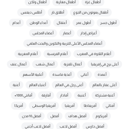
أطفال غزة
أطفال مغاربة
أطفال ولكن
أطفال يموتون من الجوع
أطلاق نار
أطلس ديفنس
أطول جسر
أطول عمر
أعتقال
أعداء الوطن
أعدام
أعراض إنذار
أعصار
أعضاء المجلس
أعضاء المجلس الأعلى للتربية والتكوين والبحث العلمي
أعلام التلاوة في المغرب
أعلام الفرنسية
أعلام المغربية
أعلى برج في إفريقيا
أعمال تلفزية
أعمال شغب
أعمال عنف
أعمدة
أغاني
أغذية فاسدة
أغلبية الأسهم
أغلى عقار بالعالم
أغنى رجل في العالم
أغنياء العالم
أغنية
أغنية مشتركة
أغنيىة
أفاذار
أفارقة
أفانتي 1800+
أفتاتي
أفريفاطا
أفريقيا
أفريقيا الوسطى
أفريكا
أفريكوم
أفصل هداف
أفضل
أفضل 10 مدن
أفضل حارس
أفضل لاعب
أفضل لاعب أجنبي