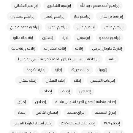
إبراهيم أحمد محمود بيد الله
إبراهيم الشكيري
إبراهيم العثماني
إبراهيم بن مدان
إبراهيم دياز
إبراهيم رئيسي
إبراهيم سعدون
إبراهيم ظاهر
إبراهيم غالي
إبراهيم لكحل
إبراهيم محمد صوليح
إبراهيم محمدو
إبراهيمي
إبرة
إبستين
إبنة نجاة عتابو
إتش 2 جلوبال إنيرجي
إتلاف
إتلاف المخدرات
إتلاف ورقة مالية
إتهم
إثر حادثة السير التي تعرض لها عدد من منتسبي الديوان ا
إثيوبيا
إجابات جريئة
إجازة
إجازة الأمومة
إجراءات التجنيس
إجلاء
إجلاء السكان
إجلاء سكان
إجهاض
إحباط
إحداث
إحداث منطقة التصدير الحرة لسوس ماسة
إحدادن
إحراق
إحراق المصحف
إحراق مسجد
إحسان القاضي
إحصاء
إحصاء 1974
إحصائيات السياحة 2025
إحياء أشجار البلوط الفليني