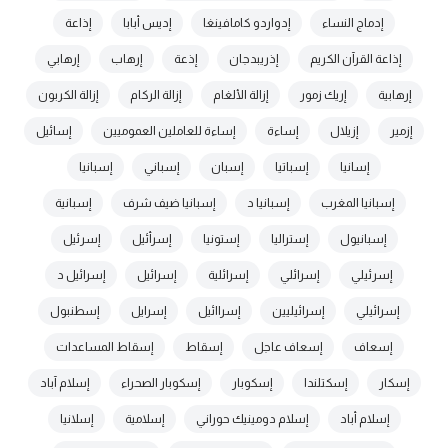
إدماج النساء
إدواردو كامافينغا
إديس أبابا
إذاعة
إذاعة القرآن الكريم
إذريبدجان
إذعة
إرهاب
إرهابي
إرهابية
إريك زمور
إزالة الألغام
إزالة الركام
إزالة الكربون
إزمير
إزيلال
إساءة
إساءة للعاملين العموميين
إسائيل
إسانيا
إسباتيا
إسبان
إسباني
إسبانيا
إسبانيا المغرب
إسبانيا د
إسبانيا ضيف شرف
إسبانية
إسبانيول
إستراليا
إستونيا
إسرأئيل
إسرئيل
إسرئيلي
إسرائلي
إسرائلية
إسرائيل
إسرائيل د
إسرائيلي
إسرائيليين
إسراائيل
إسرايل
إسطنبول
إسعاف
إسعاف عاجل
إسقاط
إسقاط المساعدات
إسكار
إسكتلندا
إسكوبار
إسكوبار الصحراء
إسلام آباد
إسلام أباد
إسلام دومينيك حوراني
إسلامية
إسلانيا