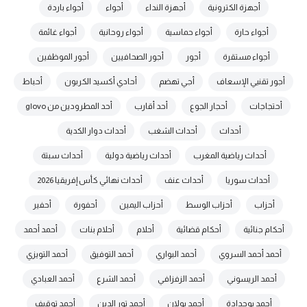
أجهزة الكترونية
أجهزة النداء
أجواء
أجواء باردة
أجواء حارة
أجواء حماسية
أجواء روحانية
أجواء غائمة
أجواء مستقرة
أجور
أجور الصحافيين
أجور الموظفين
أجور تقنيي الإسعاف
أجي تهضم
أحادي أكسيد الكربون
أحباط
أحتجاجات
أحجار الجوع
أحد أقارب
أحد المطرودين من glovo
أحداث
أحداث الشغب
أحداث دوار الكدية
أحداث رياضية المغرب
أحداث رياضية دولية
أحداث سبتة
أحداث سوريا
أحداث عنف
أحداث نهائي كأس إفريقيا 2026
أحزاب
أحزاب الوسط
أحزاب اليمين
أحفورة
أحفير
أحكام جنائية
أحكام قضائية
أحلام
أحلام بنات
أحمد أحمد
أحمد أحمد السروي
أحمد البواري
أحمد التوفيق
أحمد التويزي
أحمد الريسوني
أحمد الزفزافي
أحمد الشرع
أحمد العبادي
أحمد بوحدادة
أحمد بولان
أحمد تور الدين
أحمد توقيف