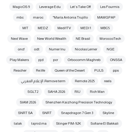
MagicOS 9
Leverage Edu
Let’s Take Off
Les Fourmis
mbc
maroc
María Antonia Trujillo"
MAMGPAP
MIT
MEDZ
Medi1TV
MEDI 1
MBC5
Next Wave
New World Wealth
NE Brasil
MoroccoTech
oncf
odt
Numer Inu
Nicolas Lerner
NGE
Play Makers
pjd
pcr
Orbocomm Maghreb
ONSSA
Reacher
Re.life
Queen of the Desert
PULS
pps
reels
Remote 2025
Remove term: الإعلام المغربي
SGLT2
SAHA 2026
RIU
Rich Man
SIAM 2026
Shenzhen Kaizhong Precision Technology
SNRT SA
SNRT
Snapdragon 7 Gen 3
Skyline
talak
tajnid.ma
Stinger FIM-92K
Sofiane El Bakkali