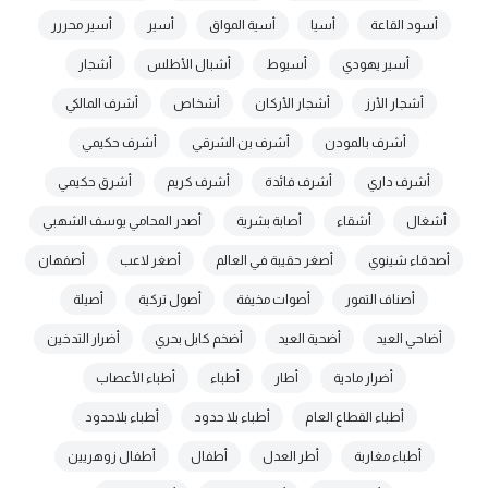
أسود القاعة
أسيا
أسية المواق
أسير
أسير محررر
أسير يهودي
أسيوط
أشبال الأطلس
أشجار
أشجار الأرز
أشجار الأركان
أشخاص
أشرف المالكي
أشرف بالمودن
أشرف بن الشرقي
أشرف حكيمي
أشرف داري
أشرف فائدة
أشرف كريم
أشرق حكيمي
أشغال
أشقاء
أصابة بشرية
أصدر المحامي يوسف الشهبي
أصدقاء شينوي
أصغر حقيبة في العالم
أصغر لاعب
أصفهان
أصناف التمور
أصوات مخيفة
أصول تركية
أصيلة
أضاحي العيد
أضحية العيد
أضخم كابل بحري
أضرار التدخين
أضرار مادية
أطار
أطباء
أطباء الأعصاب
أطباء القطاع العام
أطباء بلا حدود
أطباء بلاحدود
أطباء مغاربة
أطر العدل
أطفال
أطفال زوهريين