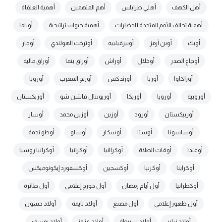
أهل الكهف
أهلي طرابلس
أهم المتهمين
أهمية العلقاة
أهمية تحالف الأمم المتحدة للحضارات
أهمية جيواستراتيجية
أوباما
أوبك
أوبن آرمز
أوبيرفيلييه
أوترخت الهولندي
أوجار
أوجاع الصدر
أوخلال
أوراش
أوراق بنما
أوراق مالية
أوراكاوا
أوربا
أورثدكس
أورنج المغرب
أوروبا
أوروبية
أورويا
أوريكا
أوريونتال فاشن شو
أوزبكستان
أوزبيكستان
أوزود
أوزين
أوزين محمد
أوسار
أوساسونا
أوستا
أوسكار
أوسلو
أوطو نجمة
أوغندا
أوقات الصلاة
أوكراانيا
أوكرانيا
أوكرانيا روسيا
أوكراينا
أوكرنيا
أوكسجين
أوكسفورد إيكونوميكس
أوكطرانيا
أول أيام رمضان
أول خورج إعلامي
أول طائرة
أول ظهور إعلامي
أول مصنع
أولاد تايمة
أولاد حسون
أولاد زباير
أولاد سبيطة
أولاد عزوز
أولاد يوسف