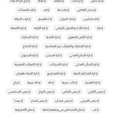
إحياء حفل
إختراعات
إختطاف
إختلالة
إخراج الزكاة نقدًا
إخسان القاضي
إخفاء جثة
إخلاء
إخلاء المنشآت
إخلاء مدارس
إخماد النيران
إداء القسم
إدارات الدولة
إدارة
إدارة الأداء والتحول الرقمي
إدارة الأزمة
إدارة الأمتعة
إدارة الأمن الجهوي
إدارة الأندية
إدارة الجمارك
إدارة الجمارك والضرائب غير المباشرة
إدارة الدفاع
إدارة الدفاع المدني
إدارة السجن
إدارة السجون
إدارة الشأن المحلي
إدارة الشركات
إدارة الضرائب المغربية
إدارة المخاطر البيئية
إدارة المشاريع
إدارة المياه طهران
إدارة الهجرة
إدانات عربية
إدانة
إدانة عربية
إدراج
إدريس الأزمي
إدريس الراضي
إدريس الروخ
إدريس السنتيسي
إدريس المريني
إدريس فرحان
إدريس لشكر
إدريسا
إدلب
إدماج الأشخاص في وضعية إعاقة
إدماج الأمازيغية