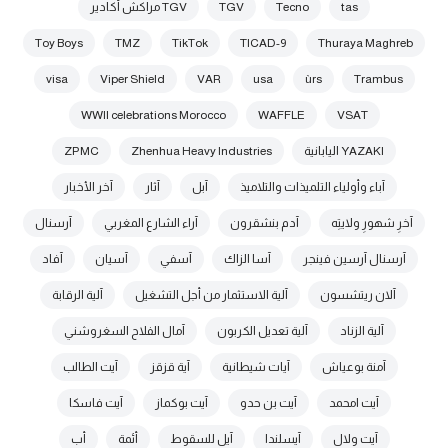
tas
Tecno
TGV
TGV مراكش أكادير
Toy Boys
TMZ
TikTok
TICAD-9
Thuraya Maghreb
visa
Viper Shield
VAR
usa
ùrs
Trambus
WWII celebrations Morocco
WAFFLE
VSAT
YAZAKI اليابانية
Zhenhua Heavy Industries
ZPMC
آباء وأولياء التلميذات والتلاميذ
آبل
آثار
آخر الأخبار
آخرِ شهورِ ولايتِه
آدم بنشقرون
آراء الشارع المغربي
آرسنال
آرسنال آرسين فينجر
آسا الزاك
آسفي
آسيان
آفاد
آلان ريتشسون
آلية الاستثمار من أجل التشغيل
آلية الرقابة
آلية الزناد
آلية تعديل الكربون
آمال الفلاح السغروشني
آمنة بوعياش
آيات شيطانية
آية قزقز
آيت الطالب
آيت امحمد
آيت بن حدو
آيت بوكماز
آيت فاسكا
آيت ولال
آيسلندا
آيل للسقوط
أئمة
أب