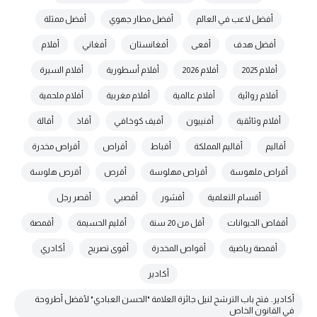
أفضل لاعب في العالم
أفضل مطار جهوي
أفضل ممثلة
أفضل هدف
أفعى
أفغانستان
أفغاني
أفلام
أفلام 2025
أفلام 2026
أفلام أسطورية
أفلام السيرة
أفلام روائية
أفلام عالمية
أفلام مغربية
أفلام ملحمية
أفلام وثائقية
أفنييون
أفيف كوخافي
أقاذ
أقالة
أقاليم
أقاليم المملكة
أقباط
أقراص
أقراص مخدرة
أقراص ملهوسة
أقراص مهلوسة
أقرص
أقرص هلوسة
أقسام التعلمية
أقشور
أقصبي
أقصر رجل
أقفاص الحيوانات
أقل من 20 سنة
أقليم الحسيمة
أقمصة
أقمصة رياضية
أقواص المخدرة
أقوى تصريح
أكادري
أكادير
أكادير.. فتح باب الترشح لنيل جائزة العلامة "الحسن العبادي" لأفضل أطروحة
في القانون الخاص