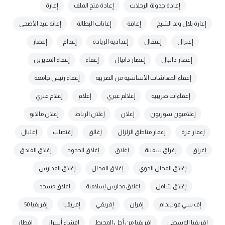
إعادة جدولة الرحلات
إعادة فتح الملف
إعارة
إعارة بلال ولد الشيخ
إعاقة
إعانات البطالة
إعانة عيد الأضحى
إعتزال
إعتقال
إعدادية الريادة
إعدام
إعصار
إعصار دانيال
إعضار دانيال
إعفاء
إعفاء المديرين
إعفاء المعاشات الأساسية من الضريبة
إعفاء رئيس جامعة
إعفاءات ضريبية
إعلالم عبري
إعلام
إعلام عبري
إعلاميون سوريون
إعلان
إعلان الرباط
إعلان مالابو
إعمار غزة
إعمار مناطق الزلزال
إغالق
إغتصاب
إغتيال
إغراق
إغراق سفينة
إغلاق
إغلاق الحدود
إغلاق الفندق
إغلاق المجال الجوي
إغلاق المحال
إغلاق المدارس
إغلاق شامل
إغلاق مدارس إسلامية
إغلاق مسجد
إف سي فوليندام
إفران
إفريقي
إفريقيا
إفريقيا 50
إفريقيا الوسطى
إفريقيا من أجل المحيط
إفشاء أسرار
إفطار