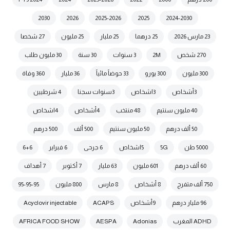
2030
2026
2025-2026
2025
2024-2030
23 مارس 2026
25 درهما
25 مليار
25 مليون
27 شخصا
270 شخص
2M
3 سنوات
30 سنة
30 مليون طلب
300 مليون
300 يورو
33 حوضاً مائياً
36 مليار
360 وفاة
3أشخاص
3اشخاص
3سنوات سجنا
4 شرطيين
40 مليون سنتيم
48 منتخب
4أشخاص
4اشخاص
50 ألف درهم
50 مليون سنتيم
500 ألف
500 درهم
5000 طن
5G
5اشخاص
6 جرحى
6 فبراير
6+6
60 ألف درهم
601 مليون
63 مليار
7 أكتوبر
7 أهداف
750 ألف متفرج
8 أشخاص
8 مارس
800 مليون
95-95-95
96 مليار درهم
9أشخاص
ACAPS
Acyclovir injectable
ADHD المغرب
Adonias
AESPA
AFRICA FOOD SHOW