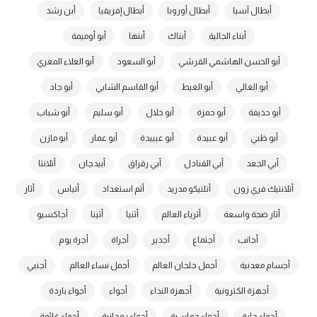
أبطال آسيا
أبطال أوروبا
أبطال إفريقيا
أبن رشد
أبناء الجالية
أبناك
أبنها
أبو أوميمة
أبو الحسن الهاشمي القرشي
أبو السعود
أبو العلاء المعري
أبو الغالي
أبو الغيط
أبو القاسم الشابي
أبو جاد
أبو حذيفة
أبو حمزة
أبو خلال
أبو سليم
أبو شباب
أبو ظبي
أبو عبيدة
أبو عبييدة
أبو عمار
أبو مازن
أبي الجعد
أبي القنادل
أبي رقراق
أبيدجان
أتلانتا
أتلانتيك فري زون
أتلتيكو مدريد
أتم استعداد
أتياس
أثار
أثار ضجة واسعة
أثرياء العالم
أثنيا
أثينا
أجاكسيو
أجانب
أجتماع
أجدير
أجراة
أجرة يوم
أجسام معدنية
أجمل خلجان العالم
أجمل نساء العالم
أجنبي
أجهزة الكترونية
أجهزة النداء
أجواء
أجواء باردة
أجواء حارة
أجواء حماسية
أجواء روحانية
أجواء غائمة