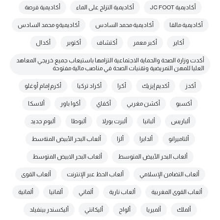
أكاديمية JC FOOT
أكاديمية التزلج على الماء
أكاديمية فرصة
أكاديمية مالقا
أكاديمية محمد السادس
أكاديميةو محمد السادس
أكاير
أكبر معمر
أكتشاف
أكتوبر
أكدال
أكدت وزارة الصحة والحماية الاجتماعية التزامها باستيعاب جميع خريجي المعاهد
العليا للمهن التمريضية وتقنيات الصحة في مناصب مالية مفتوحة
أكدز
أكديم إيزيك
أكرا
أكراد تركيا
أكرم إمام أوغلو
أكسبو
أكشن مغربي
أكفاي
أكوا باور
ألاسكا
ألباريس
ألبانيا
ألبرت بورلا
ألبوطا
ألبوم جديد
ألتاميرانو
ألدابرا
ألزا
ألعاب البحر الأبيض المتةسط
ألعاب البحر الأبيض المتوسط
ألعاب البحر الابيض المتوسط
ألعاب التضامن الإسلامي
ألعاب الحظ عبر الإنترنت
ألعاب القوى
ألعاب القوى المغربية
ألعاب نارية
ألماني
ألمانيا
ألمانية
ألملك
ألميريا
ألواح
أليكانتي
أليكسندر بينفيلد