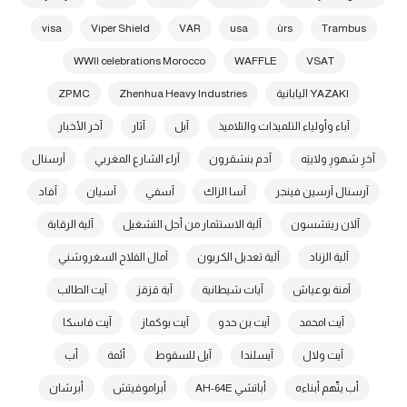
visa
Viper Shield
VAR
usa
ùrs
Trambus
WWII celebrations Morocco
WAFFLE
VSAT
YAZAKI اليابانية
Zhenhua Heavy Industries
ZPMC
آباء وأولياء التلميذات والتلاميذ
آبل
آثار
آخر الأخبار
آخرِ شهورِ ولايتِه
آدم بنشقرون
آراء الشارع المغربي
آرسنال
آرسنال آرسين فينجر
آسا الزاك
آسفي
آسيان
آفاد
آلان ريتشسون
آلية الاستثمار من أجل التشغيل
آلية الرقابة
آلية الزناد
آلية تعديل الكربون
آمال الفلاح السغروشني
آمنة بوعياش
آيات شيطانية
آية قزقز
آيت الطالب
آيت امحمد
آيت بن حدو
آيت بوكماز
آيت فاسكا
آيت ولال
آيسلندا
آيل للسقوط
أئمة
أب
أب يتّهم أبناءه
أباتشي AH-64E
أبراموفيتش
أبرشان