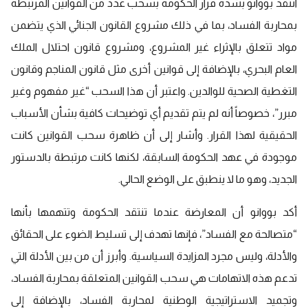
انتقد بووانو بشدة قرار الحكومة بسحب عدد من القوانين المرتبطة
بمحاربة الفساد، بما في ذلك مشروع القانون الجنائي الذي يتضمن
مواد تتعلق بالإثراء غير المشروع، ومشروع قانون احتلال الملك
العام البحري، بالإضافة إلى قوانين أخرى مثل قانون المناجم وقانون
التغطية الصحية للوالدين. واعتبر أن هذا السحب “غير مفهوم وغير
مبرر”، خصوصاً أنه لم يتم تقديم أي توضيحات كافية بشأن الأسباب
الحقيقية لهذا القرار. وأشار إلى أن ظاهرة سحب القوانين كانت
موجودة في عهد الحكومة السابقة، لكنها كانت مرتبطة بالدستور
الجديد، وهو ما لا ينطبق على الوضع الحالي.
أكد بووانو أن المعارضة عندما تنتقد الحكومة وتتهمها بأنها
“متصالحة مع الفساد”، فإنها تهدف إلى تسليط الضوء على الحقائق
والأدلة، وليس مجرد المزايدة السياسية. وأبرز أن من بين الأدلة التي
تدعم هذه الاتهامات هي سحب القوانين المتعلقة بمحاربة الفساد،
وتجميد الاستراتيجية الوطنية لمحاربة الفساد، بالإضافة إلى