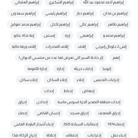
إبراهيم أحمد محمود بيد الله
إبراهيم الشكيري
إبراهيم العثماني
إبراهيم بن مدان
إبراهيم دياز
إبراهيم رئيسي
إبراهيم سعدون
إبراهيم ظاهر
إبراهيم غالي
إبراهيم لكحل
إبراهيم محمد صوليح
إبراهيم محمدو
إبراهيمي
إبرة
إبستين
إبنة نجاة عتابو
إتش 2 جلوبال إنيرجي
إتلاف
إتلاف المخدرات
إتلاف ورقة مالية
إتهم
إثر حادثة السير التي تعرض لها عدد من منتسبي الديوان ا
إثيوبيا
إجابات جريئة
إجازة
إجازة الأمومة
إجراءات التجنيس
إجلاء
إجلاء السكان
إجلاء سكان
إجهاض
إحباط
إحداث
إحداث منطقة التصدير الحرة لسوس ماسة
إحدادن
إحراق
إحراق المصحف
إحراق مسجد
إحسان القاضي
إحصاء
إحصاء 1974
إحصائيات السياحة 2025
إحياء أشجار البلوط الفليني
إحياء حفل
إختراعات
إختطاف
إختلالة
إخراج الزكاة نقدًا