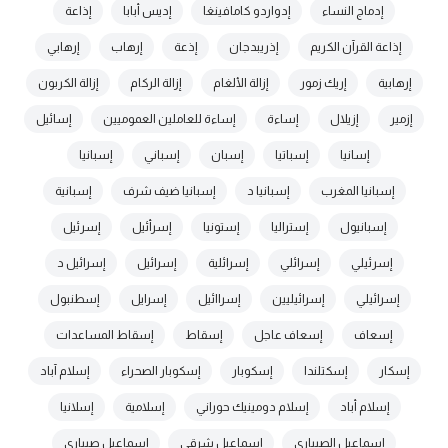
إدماج النساء
إدواردو كامافينغا
إديس أبابا
إذاعة
إذاعة القرآن الكريم
إذريبدجان
إذعة
إرهاب
إرهابي
إرهابية
إريك زمور
إزالة الألغام
إزالة الركام
إزالة الكربون
إزمير
إزيلال
إساءة
إساءة للعاملين العموميين
إسائيل
إسانيا
إسباتيا
إسبان
إسباني
إسبانيا
إسبانيا المغرب
إسبانيا د
إسبانيا ضيف شرف
إسبانية
إسبانيول
إستراليا
إستونيا
إسرأئيل
إسرئيل
إسرئيلي
إسرائلي
إسرائلية
إسرائيل
إسرائيل د
إسرائيلي
إسرائيليين
إسراائيل
إسرايل
إسطنبول
إسعاف
إسعاف عاجل
إسقاط
إسقاط المساعدات
إسكار
إسكتلندا
إسكوبار
إسكوبار الصحراء
إسلام آباد
إسلام أباد
إسلام دومينيك حوراني
إسلامية
إسلانيا
إسماعيل الصيباري
إسماعيل شرقي
إسماعيل صيباري