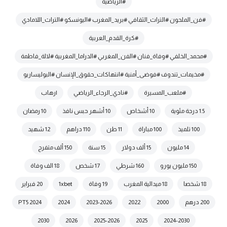
#الرياضية
#فن_الملحون #التراث_الثقافي #بريد_المغرب #اليونسكو #التراث_اللامادي
#كرة_القدم_العربية
#محمد_الخلفي #وفاة_فنان #الفن_المغربي #الدراما_المغربية #لالة_فاطمة
#مخيمات_تندوف #فوضى_أمنية #انتهاكات_حقوق_الإنسان #البوليساريو
#ملعب_المسيرة
#نادي_الرجاء_الرياضي
|رهاب
1.5 درجة مئوية
10 أشخاص
10 أشهر حبس نافذ
10 رمضان
100 تلميذ
100 مباراة
11 طن
110 دراهم
12 شهيد
14 مليون
15 ألف دولار
15 سنة
150 ألف متفرج
150 مليون يورو
160 شرطي
17 شخص
18 الف وفاة
18 شخصا
18 ميدالية المغرب
19 وفاة
1xbet
20 فبراير
200 درهم
2000
2022
2023-2026
2024
2024 PT5
2030
2026
2025-2026
2025
2024-2030