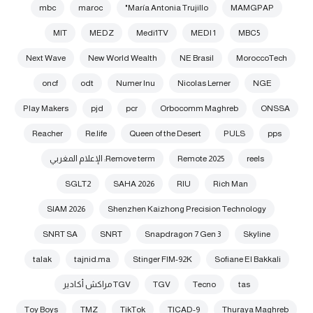
mbc
maroc
María Antonia Trujillo"
MAMGPAP
MIT
MEDZ
Medi1TV
MEDI 1
MBC5
Next Wave
New World Wealth
NE Brasil
MoroccoTech
oncf
odt
Numer Inu
Nicolas Lerner
NGE
Play Makers
pjd
pcr
Orbocomm Maghreb
ONSSA
Reacher
Re.life
Queen of the Desert
PULS
pps
reels
Remote 2025
Remove term: الإعلام المغربي
SGLT2
SAHA 2026
RIU
Rich Man
SIAM 2026
Shenzhen Kaizhong Precision Technology
SNRT SA
SNRT
Snapdragon 7 Gen 3
Skyline
talak
tajnid.ma
Stinger FIM-92K
Sofiane El Bakkali
tas
Tecno
TGV
TGV مراكش أكادير
Toy Boys
TMZ
TikTok
TICAD-9
Thuraya Maghreb