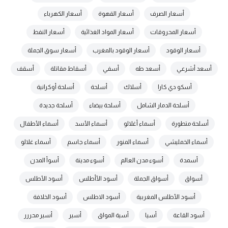
أسعار الصرف
أسعار القهوة
أسعار الكهرباء
أسعار المحروقات
أسعار المواد الغذائية
أسعار النفط
أسعار الوقود
أسعار الوقود بالمغرب
أسعار سوق الجملة
أسعد أشرعي
أسعد طه
أسفي
أسقاط مقاتلة
أسقف
أسكو دي كارا
أسلاك
أسلحة
أسلحة أوكرانية
أسلحة الدمار الشامل
أسلحة بيضاء
أسلحة جديدة
أسلحة متطورة
أسماء أغلالو
أسماء الأسد
أسماء الأطفال
أسماء الخمليشي
أسماء المنور
أسماء جاسم
أسماء غلالو
أسمدة
أسوء مدن العالم
أسوء مدينة
أسوأ المدن
أسواق
أسواق الجملة
أسود الأأطلس
أسود الأطلس
أسود الأطلس المغربية
أسود الاطلس
أسود الخلافة
أسود القاعة
أسيا
أسية المواق
أسير
أسير محررر