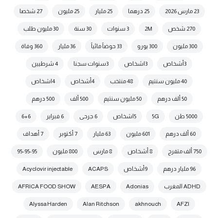
23 مارس 2026
25 درهما
25 مليار
25 مليون
27 شخصا
270 شخص
2M
3 سنوات
30 سنة
30 مليون طلب
300 مليون
300 يورو
33 حوضاً مائياً
36 مليار
360 وفاة
3أشخاص
3اشخاص
3سنوات سجنا
4 شرطيين
40 مليون سنتيم
48 منتخب
4أشخاص
4اشخاص
50 ألف درهم
50 مليون سنتيم
500 ألف
500 درهم
5000 طن
5G
5اشخاص
6 جرحى
6 فبراير
6+6
60 ألف درهم
601 مليون
63 مليار
7 أكتوبر
7 أهداف
750 ألف متفرج
8 أشخاص
8 مارس
800 مليون
95-95-95
96 مليار درهم
9أشخاص
ACAPS
Acyclovir injectable
ADHD المغرب
Adonias
AESPA
AFRICA FOOD SHOW
Alyssa Harden
Alan Ritchson
akhnouch
AFZI