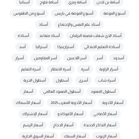
أسامة بن لادن
أسامة رمزي
أسامة فلوح
أسبانيا
أسبوع الموضة
أسبوع الموضة في باريس
أسبوع من الطقوس
أستاد علم النفس والإجتماع
أستاذ
أستاذ الذي شغلت قضيته البرلمان
أستاذ متقاعد
أستاذة
أستاذة التعليم الابتدائي
أسترازينيكا
أستراليا
أسد
أسدود
أسر
أسر اللاعبين
أسر المقاومين
أسرار
أسرار الزاوية
أسرة
أسرة الانتظار
أسرة التعليم
أسرة شاب
أسرى
أسطول
أسطول الحرية
أسطول الصمود
أسطول الصمود العالمي
أسعار
أسعار الأدوية
أسعار الأدوية المغرب 2025
أسعار الأسماك
أسعار الأضاحي
أسعار الأفوكادو
أسعار الإشتراك
أسعار التذاكر الجديدة
أسعار الدجاج
أسعار الرسم
أسعار الزيوت
أسعار السمك
أسعار السوق الجارية