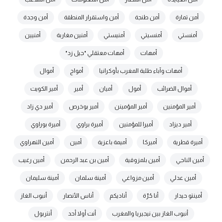
أمن تمارة
أمن طنجة
أمن واستقرار المنطقة
أمن وجدة
أمنستي
أمنسيتي
أمنيستي
أمنين مغاربة
أمنيين
أمهات
أمهات معتقلي "جيل زد"
أمهات وآباء طلبة المغرب بأوكرانيا
أمواج
أموال
أموال الضرائب
أمول
أميان
أمير
أمير الكويت
أمير المؤمنين
أمير المؤمينن
أمير بوخرص
أمير دي زاد
أمير ديزاد
أميرا للمؤمنين
أميرة براوي
أميرة بوراوي
أميرة قطرية
أميركا
أميمة باعزية
أمين
أمين التهراوي
أمين الناجي
أمين بلمزوقية
أمين بن عبد الرحمن
أمين رغيب
أمين عدلي
أمين مزواغي
أمينة سلمان
أمينة سليمان
أمينتو حيدار
أنا حُرّة
أناديكم
أناس الأنصار
أنبوب الغاز
أنبوب الغاز بين نيجيريا والمغرب
أنت أولا أحد
أنتربول