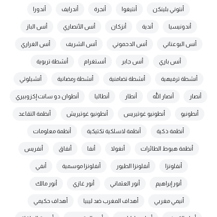
أنتوني بلينكن
أنتيغوا
أنجرة
أندرايف
أندورا
أندونيسيا
أندية
أنزكان
أنس الأنصاري
أنس الباز
أنس البوعناني
أنس الدحموني
أنس الشريف
أنس الغراري
أنس باري
أنس جابر
أنستغرام
أنشطة تربوية
أنشطة ترفيهية
أنشطة تضامنية
أنشطة رمضانية
أنشيلوتي
أنصار
أنصار الله
أنطار
أنطاليا
أنطوان دو سانت إكزوبيري
أنطونيو
أنطونيو غوتيريس
أنطونيو غوتيريش
أنظمة التقاعد
أنظمة ذكية
أنظمة لاسلكية تكتيكية
أنظمة معلومات
أنظمة هبوط الطائرات
أنغولا
أنفا
أنفاق
أنفريس
أنفلونزا
أنفلونزا الطيور
أنفلونزا موسمية
أنفي
أنور إبراهيم
أنور العثماني
أنور غازي
أنور مالك
أنيمي مغربي
أهداف المغرب ضد ليبيا
أهداف حكيمي