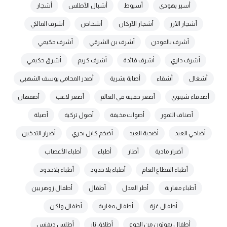
أسير يهودي
أسيوط
أشبال الأطلس
أشجار
أشجار الأرز
أشجار الأركان
أشخاص
أشرف المالكي
أشرف بالمودن
أشرف بن الشرقي
أشرف حكيمي
أشرف داري
أشرف فائدة
أشرف كريم
أشرق حكيمي
أشغال
أشقاء
أصابة بشرية
أصدر المحامي يوسف الشهبي
أصدقاء شينوي
أصغر حقيبة في العالم
أصغر لاعب
أصفهان
أصناف التمور
أصوات مخيفة
أصول تركية
أصيلة
أضاحي العيد
أضحية العيد
أضخم كابل بحري
أضرار التدخين
أضرار مادية
أطار
أطباء
أطباء الأعصاب
أطباء القطاع العام
أطباء بلا حدود
أطباء بلاحدود
أطباء مغاربة
أطر العدل
أطفال
أطفال زوهريين
أطفال غزة
أطفال مغاربة
أطفال ولكن
أطفال يموتون من الجوع
أطلاق نار
أطلس ديفنس