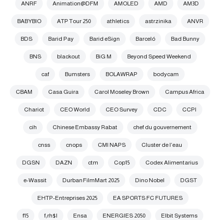
ANRF
Animation@DFM
AMOLED
AMD
AM3D
BABYBIO
ATP Tour 250
athletics
astrzinika
ANVR
BDS
Barid Pay
Barid eSign
Barceló
Bad Bunny
BNS
blackout
BiG M
Beyond Speed Weekend
caf
Bumsters
BOLAWRAP
bodycam
CBAM
Casa Guira
Carol Moseley Brown
Campus Africa
Chariot
CEO World
CEO Survey
CDC
CCPI
cih
Chinese Embassy Rabat
chef du gouvernement
cnss
cnops
CMI NAPS
Cluster de l’eau
DGSN
DAZN
ctm
Cop15
Codex Alimentarius
e-Wassit
Durban FilmMart 2025
Dino Nobel
DGST
EHTP-Entreprises 2025
EA SPORTS FC FUTURES
f15
f;rh$l
Ensa
ENERGIES 2050
Elbit Systems