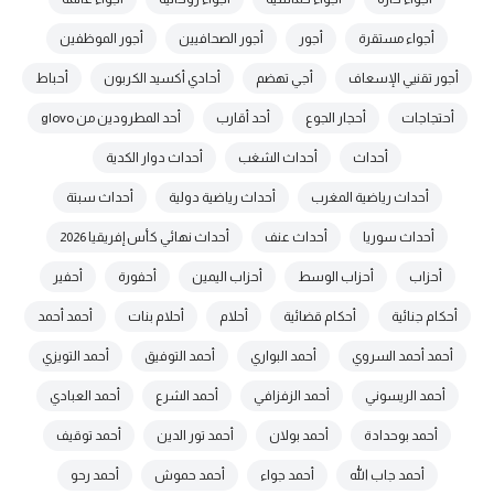
أجواء مستقرة
أجور
أجور الصحافيين
أجور الموظفين
أجور تقنيي الإسعاف
أجي تهضم
أحادي أكسيد الكربون
أحباط
أحتجاجات
أحجار الجوع
أحد أقارب
أحد المطرودين من glovo
أحداث
أحداث الشغب
أحداث دوار الكدية
أحداث رياضية المغرب
أحداث رياضية دولية
أحداث سبتة
أحداث سوريا
أحداث عنف
أحداث نهائي كأس إفريقيا 2026
أحزاب
أحزاب الوسط
أحزاب اليمين
أحفورة
أحفير
أحكام جنائية
أحكام قضائية
أحلام
أحلام بنات
أحمد أحمد
أحمد أحمد السروي
أحمد البواري
أحمد التوفيق
أحمد التويزي
أحمد الريسوني
أحمد الزفزافي
أحمد الشرع
أحمد العبادي
أحمد بوحدادة
أحمد بولان
أحمد تور الدين
أحمد توقيف
أحمد جاب الله
أحمد جواء
أحمد حموش
أحمد رحو