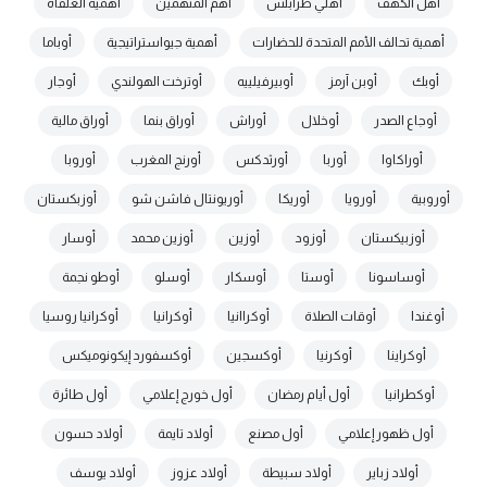
أهل الكهف
أهلي طرابلس
أهم المتهمين
أهمية العلقاة
أهمية تحالف الأمم المتحدة للحضارات
أهمية جيواستراتيجية
أوباما
أوبك
أوبن آرمز
أوبيرفيلييه
أوترخت الهولندي
أوجار
أوجاع الصدر
أوخلال
أوراش
أوراق بنما
أوراق مالية
أوراكاوا
أوربا
أورثدكس
أورنج المغرب
أوروبا
أوروبية
أورويا
أوريكا
أوريونتال فاشن شو
أوزبكستان
أوزبيكستان
أوزود
أوزين
أوزين محمد
أوسار
أوساسونا
أوستا
أوسكار
أوسلو
أوطو نجمة
أوغندا
أوقات الصلاة
أوكراانيا
أوكرانيا
أوكرانيا روسيا
أوكراينا
أوكرنيا
أوكسجين
أوكسفورد إيكونوميكس
أوكطرانيا
أول أيام رمضان
أول خورج إعلامي
أول طائرة
أول ظهور إعلامي
أول مصنع
أولاد تايمة
أولاد حسون
أولاد زباير
أولاد سبيطة
أولاد عزوز
أولاد يوسف