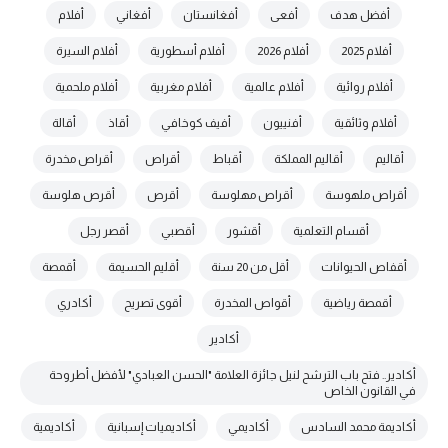
أفضل هدف
أفعى
أفغانستان
أفغاني
أفلام
أفلام 2025
أفلام 2026
أفلام أسطورية
أفلام السيرة
أفلام روائية
أفلام عالمية
أفلام مغربية
أفلام ملحمية
أفلام وثائقية
أفنييون
أفيف كوخافي
أقاذ
أقالة
أقاليم
أقاليم المملكة
أقباط
أقراص
أقراص مخدرة
أقراص ملهوسة
أقراص مهلوسة
أقرص
أقرص هلوسة
أقسام التعلمية
أقشور
أقصبي
أقصر رجل
أقفاص الحيوانات
أقل من 20 سنة
أقليم الحسيمة
أقمصة
أقمصة رياضية
أقواص المخدرة
أقوى تصريح
أكادري
أكادير
أكادير.. فتح باب الترشح لنيل جائزة العلامة "الحسن العبادي" لأفضل أطروحة
في القانون الخاص
أكاديمة محمد السادس
أكاديمي
أكاديميات إسبانية
أكاديمية