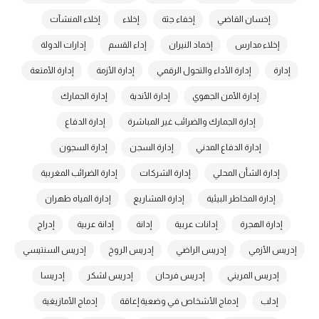
إخسان القاضي
إخفاء جثة
إخلاء
إخلاء المنشآت
إخلاء مدارس
إخماد النيران
إداء القسم
إدارات الدولة
إدارة
إدارة الأداء والتحول الرقمي
إدارة الأزمة
إدارة الأمتعة
إدارة الأمن الجهوي
إدارة الأندية
إدارة الجمارك
إدارة الجمارك والضرائب غير المباشرة
إدارة الدفاع
إدارة الدفاع المدني
إدارة السجن
إدارة السجون
إدارة الشأن المحلي
إدارة الشركات
إدارة الضرائب المغربية
إدارة المخاطر البيئية
إدارة المشاريع
إدارة المياه طهران
إدارة الهجرة
إدانات عربية
إدانة
إدانة عربية
إدراج
إدريس الأزمي
إدريس الراضي
إدريس الروخ
إدريس السنتيسي
إدريس المريني
إدريس فرحان
إدريس لشكر
إدريسا
إدلب
إدماج الأشخاص في وضعية إعاقة
إدماج الأمازيغية