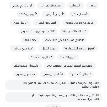
ـونس
_العثماني
: أستاذ يتقاضى أجراً
.أول خروج إعلامي
"أسعار تذاكر"
"أغراس أغراس"
"أليوتيس 2025"
"أمريكا دي ريو دي جانيرو"
"التنقل بين المدن"
"الربط الجوي"
"الرحلات الأسبوعية"
"انتخاب مولاي يوسف العلوي
"انطلاق موسم القنص 2024-2025
"تحية المياه"
"تعزيز الروابط الاقتصادية"
"حركة التنقل"
"خط جوي مباشر"
"فريق الاحلام"
"مطار وجدة أنجاد"
"وقف ذبح أضحية العيد في المغرب 2024
“ناشونال جيوغرافيك
” جولان أفيطان ”
#أولمبيك_آسفي
#احسن_جمهور
#التسوية_الضريبية #ضرائب_المغرب #الممتلكات_غير_المصرح_بها
#قانون_المالية
#الذكاء_الاصطناعي #التعاون_الأممي #المغرب #واشنطن
#التنمية_المستدامة