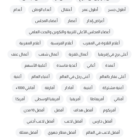
أطول جسر
أطول عمر
أعتقال
أعداء الوطن
أعدام
أعراض إنذار
أعصار
أعضاء المجلس
أعضاء المجلس الأعلى للتربية والتكوين والبحث العلمي
أعلام التلاوة في المغرب
أعلام الفرنسية
أعلام المغربية
أعلى برج في إفريقيا
أعمال تلفزية
أعمال شغب
أعمال عنف
أعمدة
أغاني
أغذية فاسدة
أغلبية الأسهم
أغلى عقار بالعالم
أغنى رجل في العالم
أغنياء العالم
أغنية
أغنية مشتركة
أغنيىة
أفاذار
أفارقة
أفانتي 1800+
أفتاتي
أفريفاطا
أفريقيا
أفريقيا الوسطى
أفريكا
أفريكوم
أفصل هداف
أفضل
أفضل 10 مدن
أفضل حارس
أفضل لاعب
أفضل لاعب أجنبي
أفضل لاعب في العالم
أفضل مطار جهوي
أفضل ممثلة