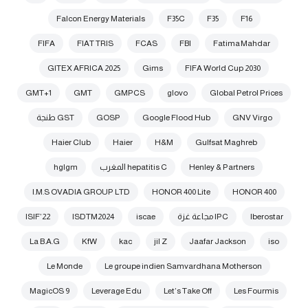
Falcon Energy Materials
F35C
F35
F16
FIFA
FIAT TRIS
FCAS
FBI
Fatima Mahdar
GITEX AFRICA 2025
Gims
FIFA World Cup 2030
GMT+1
GMT
GMPCS
glovo
Global Petrol Prices
GNV Virgo
Google Flood Hub
GOSP
GST طنجة
Haier Club
Haier
H&M
Gulfsat Maghreb
Henley & Partners
hepatitis C المغرب
hglgm
I.M.S OVADIA GROUP LTD
HONOR 400 Lite
HONOR 400
Iberostar
IPC مجاعة غزة
iscae
ISDTM2024
ISIF’22
La B.A.G
KfW
kac
jil Z
Jaafar Jackson
iso
Le Monde
Le groupe indien Samvardhana Motherson
MagicOS 9
Leverage Edu
Let’s Take Off
Les Fourmis