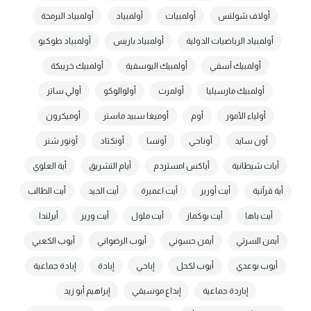
أولاف شولتس
أولمبيات
أولمبياد
أولمبياد البرمجة
أولمبياد الرياضيات الدولية
أولمبياد باريس
أولمبياد طوكيو
أولمبيك آسفي
أولمبيك اليوسفية
أولمبيك خريبكة
أولمبيك مارسيليا
أولمرت
أولوالوكو
أولي ساتر
أولياء الأمور
أوم
أوميغا سبيد ماستر
أوميكرون
أون سايد
أوناحي
أونسا
أونكتاد
أونور شنر
أيات شيطانية
أياكس امستردم
أيام التشريق
أية العلوي
أية قرآنية
أيت أورير
أيت اعميرة
أيت الجيد
أيت الطالب
أيت باها
أيت بوكماز
أيت ملول
أيت ورير
أيرلندا
أيمن السرتي
أيمن حسوني
أيوب الرضواني
أيوب الكعبي
أيوب بوعدي
أيوب لكحل
إباحي
إبادة
إبادة جماعية
إباردة جماعية
إبداع موسيقي
إبراهيم أبو زيد