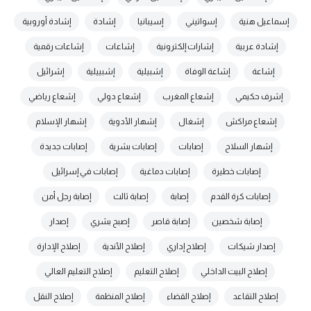
إسماعيل هنية
إسواتيني
إسيبانيا
إشادة
إشادة أوروبية
إشادة عربية
إشارات إلكترونية
إشاعات
إشاعات رقمية
إشاعة
إشاعة الوفاة
إشبيلية
إشبييلية
إشرائيل
إشرف حكيمي
إشعاع المغرب
إشعاع دولي
إشعاع رياضي
إشعاع مراكش
إشغال
إشهار الأدوية
إشهار الإسلام
إشهار السلاح
إصابات
إصابات بشرية
إصابات جديدة
إصابات خطيرة
إصابات دماغية
إصابات في إسرائيل
إصابات كرة القدم
إصابة
إصابة ثالث
إصابة رجل أمن
إصابة شخصين
إصابة قاصر
إصبح بشري
إصدار
إصدار شيكات
إصلاح إداري
إصلاح الأندية
إصلاح الإدارة
إصلاح البيت الداخلي
إصلاح التعليم
إصلاح التعليم العالي
إصلاح التقاعد
إصلاح القضاء
إصلاح المنظمة
إصلاح النقل