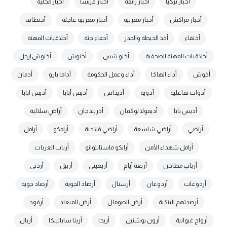
أخبار تركيا
أخبار زائفة
أخبار فرنسا
أخبار محلية
أخبار مراكش
أخبار مغربية
أخبار مغربية عاجلة
أختطاف
أختفاء
أخذ الحيطة والحذر
أخفاء جثة
أخلاقيات المهنة
أخلاقيات المهنة الصحفية
أخنو شس
أخنوش
أخنوش إرحل
أخوش
أداء الهاكا
أداء وعمل الحكومة
أداما بارو
أدمان
أدوات تفاعلية
أدوية
أديداس
أديس أبابا
أديس ابابا
أديس بابا
أديمولا لوكمان
أذريبدجان
أراضٍ سلالية
أراضي
أراضي شاسعة
أراضي فلاحية
أرامكو
أرامل
أرامل شهداء الأمن
أرانكو ماستانتوانو
أرباب العربات
أرباب مطاحن
أربعة أيام
أربعيني
أربيل
أردني
أردوغات
أردوغان
أرسنال
أرصاد الجوية
أرصاد جوية
أرصدتهم البنكية
أرض الصومال
أرض الميعاد
أرفود
أرواح غيوانية
أرون بوشنيل
أريحا
أرينا سابالينكا
أزبال