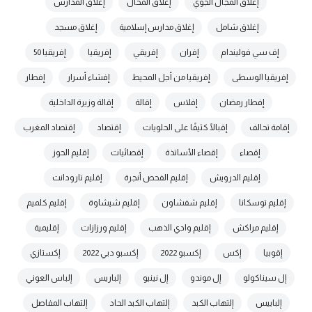
إغلاق المجال الجوي
إغلاق المحال
إغلاق المدارس
إغلاق شامل
إغلاق مدارس إسلامية
إغلاق مسجد
إف سي فوليندام
إفران
إفريقي
إفريقيا
إفريقيا 50
إفريقيا الوسطى
إفريقيا من أجل المحيط
إفشاء أسرار
إفطار
إفطار رمضان
إفلاس
إقالة
إقالة وزيرة الداخلية
إقامة تحالف
إقبالًا كثيفًا على الحلويات
إقتصاد
إقتصاد المغرب
إقصاء
إقصاء الأساتذة
إقصائيات
إقليم الحوز
إقليم الدرويش
إقليم الفحص أنجرة
إقليم تارودانت
إقليم توسكانا
إقليم شفشاون
إقليم شيشاوة
إقليم كلميم
إقليم مراكش
إقليم وادي الذهب
إقليم ورزازات
إقليمية
إقوبيا
إكس
إكسبو 2022
إكسبو دبي 2022
إكستازي
إل سيناكولو
إل موندو
إل نينيو
إلباريس
إلباس العوني
إلباييس
إلتهاب الكبد
إلتهاب الكبد الحاد
إلتهاب المفاصل