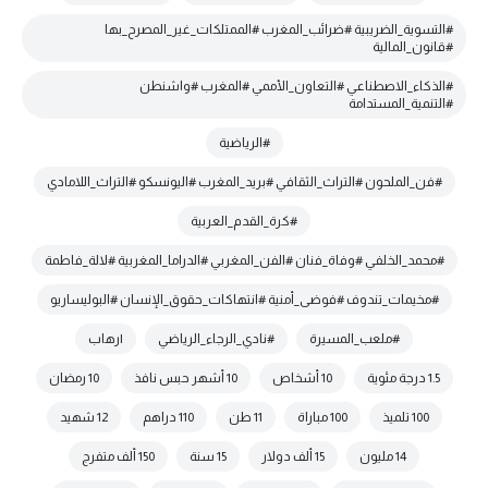
#التسوية_الضريبية #ضرائب_المغرب #الممتلكات_غير_المصرح_بها
#قانون_المالية
#الذكاء_الاصطناعي #التعاون_الأممي #المغرب #واشنطن
#التنمية_المستدامة
#الرياضية
#فن_الملحون #التراث_الثقافي #بريد_المغرب #اليونسكو #التراث_اللامادي
#كرة_القدم_العربية
#محمد_الخلفي #وفاة_فنان #الفن_المغربي #الدراما_المغربية #لالة_فاطمة
#مخيمات_تندوف #فوضى_أمنية #انتهاكات_حقوق_الإنسان #البوليساريو
#ملعب_المسيرة
#نادي_الرجاء_الرياضي
|رهاب
1.5 درجة مئوية
10 أشخاص
10 أشهر حبس نافذ
10 رمضان
100 تلميذ
100 مباراة
11 طن
110 دراهم
12 شهيد
14 مليون
15 ألف دولار
15 سنة
150 ألف متفرج