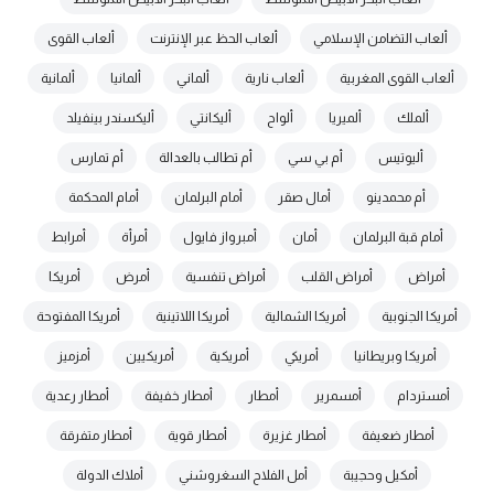
ألعاب التضامن الإسلامي
ألعاب الحظ عبر الإنترنت
ألعاب القوى
ألعاب القوى المغربية
ألعاب نارية
ألماني
ألمانيا
ألمانية
ألملك
ألميريا
ألواح
أليكانتي
أليكسندر بينفيلد
أليوتيس
أم بي سي
أم تطالب بالعدالة
أم تمارس
أم محمدينو
أمال صقر
أمام البرلمان
أمام المحكمة
أمام قبة البرلمان
أمان
أمبرواز فايول
أمرأة
أمرابط
أمراض
أمراض القلب
أمراض تنفسية
أمرض
أمريكا
أمريكا الجنوبية
أمريكا الشمالية
أمريكا اللاتينية
أمريكا المفتوحة
أمريكا وبريطانيا
أمريكي
أمريكية
أمريكيين
أمزميز
أمستردام
أمسمرير
أمطار
أمطار خفيفة
أمطار رعدية
أمطار ضعيفة
أمطار غزيرة
أمطار قوية
أمطار متفرقة
أمكيل وحجيبة
أمل الفلاح السغروشني
أملاك الدولة