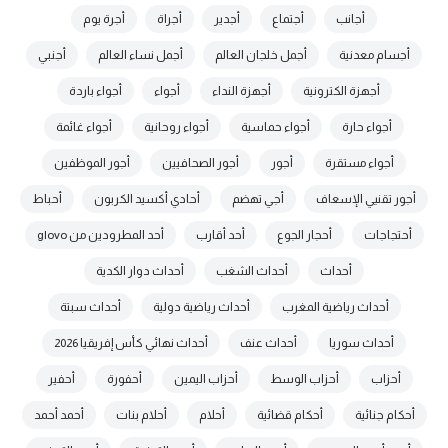
أجانب
أجتماع
أجدير
أجراة
أجرة يوم
أجسام معدنية
أجمل خلجان العالم
أجمل نساء العالم
أجنبي
أجهزة الكترونية
أجهزة النداء
أجواء
أجواء باردة
أجواء حارة
أجواء حماسية
أجواء روحانية
أجواء غائمة
أجواء مستقرة
أجور
أجور الصحافيين
أجور الموظفين
أجور تقنيي الإسعاف
أجي تهضم
أحادي أكسيد الكربون
أحباط
أحتجاجات
أحجار الجوع
أحد أقارب
أحد المطرودين من glovo
أحداث
أحداث الشغب
أحداث دوار الكدية
أحداث رياضية المغرب
أحداث رياضية دولية
أحداث سبتة
أحداث سوريا
أحداث عنف
أحداث نهائي كأس إفريقيا 2026
أحزاب
أحزاب الوسط
أحزاب اليمين
أحفورة
أحفير
أحكام جنائية
أحكام قضائية
أحلام
أحلام بنات
أحمد أحمد