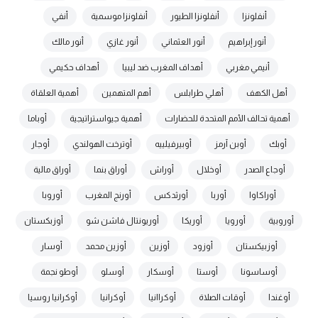
أنفلونزا
أنفلونزا الطيور
أنفلونزا موسمية
أنفي
أنور إبراهيم
أنور العثماني
أنور غازي
أنور مالك
أنيمي مغربي
أهداف المغرب ضد ليبيا
أهداف حكيمي
أهل الكهف
أهلي طرابلس
أهم المتهمين
أهمية العلقاة
أهمية تحالف الأمم المتحدة للحضارات
أهمية جيواستراتيجية
أوباما
أوبك
أوبن آرمز
أوبيرفيلييه
أوترخت الهولندي
أوجار
أوجاع الصدر
أوخلال
أوراش
أوراق بنما
أوراق مالية
أوراكاوا
أوربا
أورثدكس
أورنج المغرب
أوروبا
أوروبية
أورويا
أوريكا
أوريونتال فاشن شو
أوزبكستان
أوزبيكستان
أوزود
أوزين
أوزين محمد
أوسار
أوساسونا
أوستا
أوسكار
أوسلو
أوطو نجمة
أوغندا
أوقات الصلاة
أوكراانيا
أوكرانيا
أوكرانيا روسيا