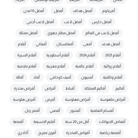
أفريكوم
أفصل هداف
أفضل
أفضل 10 مدن
أفضل حارس
أفضل لاعب
أفضل لاعب أجنبي
أفضل لاعب في العالم
أفضل مطار جهوي
أفضل ممثلة
أفضل هدف
أفعى
أفغانستان
أفغاني
أفلام
أفلام 2025
أفلام 2026
أفلام أسطورية
أفلام السيرة
أفلام روائية
أفلام عالمية
أفلام مغربية
أفلام ملحمية
أفلام وثائقية
أفنييون
أفيف كوخافي
أقاذ
أقالة
أقاليم
أقاليم المملكة
أقباط
أقراص
أقراص مخدرة
أقراص ملهوسة
أقراص مهلوسة
أقرص
أقرص هلوسة
أقسام التعلمية
أقشور
أقصبي
أقصر رجل
أقفاص الحيوانات
أقل من 20 سنة
أقليم الحسيمة
أقمصة
أقمصة رياضية
أقواص المخدرة
أقوى تصريح
أكادري