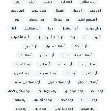
أرباب مطاحن
أربعة أيام
أربعيني
أربيل
أردني
أردوغات
أردوغان
أرسنال
أرصاد الجوية
أرصاد جوية
أرصدتهم البنكية
أرض الصومال
أرض الميعاد
أرفود
أرواح غيوانية
أرون بوشنيل
أريحا
أرينا سابالينكا
أزبال
أزرو
أزلا
أزمة
أزمة أداء أجور العمال.
أزمة التأشيرات
أزمة التذاكر
أزمة الجفاف إيران
أزمة الجوع
أزمة الحقائب الدبلوماسية
أزمة الديون
أزمة السكر
أزمة السيارات
أزمة الطاقة
أزمة القيم
أزمة الكهرباء
أزمة اللحوم
أزمة الماء
أزمة المشاريع الاستثمارية بالمغرب
أزمة المياه الجزائر
أزمة المياه طهران
أزمة المياه في المغرب
أزمة النيجر
أزمة تمودة باي
أزمة دبلوماسية
أزمة سائقي الأجرة
أزمة سياسية
أزمة صحية
أزمة غذائية غزة
أزمة قلبية
أزمة كشمير
أزمة كلية الطب
أزمة مائية
أزمة مالية