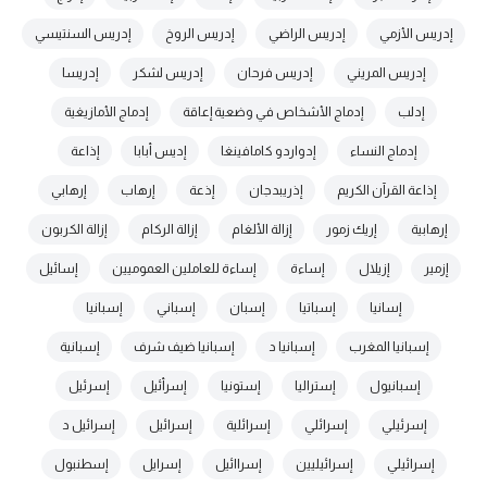
إدريس الأزمي
إدريس الراضي
إدريس الروخ
إدريس السنتيسي
إدريس المريني
إدريس فرحان
إدريس لشكر
إدريسا
إدلب
إدماج الأشخاص في وضعية إعاقة
إدماج الأمازيغية
إدماج النساء
إدواردو كامافينغا
إديس أبابا
إذاعة
إذاعة القرآن الكريم
إذريبدجان
إذعة
إرهاب
إرهابي
إرهابية
إريك زمور
إزالة الألغام
إزالة الركام
إزالة الكربون
إزمير
إزيلال
إساءة
إساءة للعاملين العموميين
إسائيل
إسانيا
إسباتيا
إسبان
إسباني
إسبانيا
إسبانيا المغرب
إسبانيا د
إسبانيا ضيف شرف
إسبانية
إسبانيول
إستراليا
إستونيا
إسرأئيل
إسرئيل
إسرئيلي
إسرائلي
إسرائلية
إسرائيل
إسرائيل د
إسرائيلي
إسرائيليين
إسراائيل
إسرايل
إسطنبول