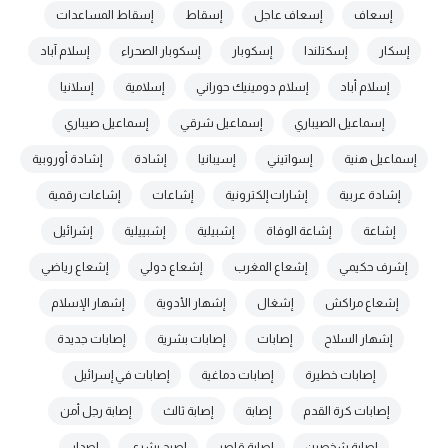
إسعاف
إسعاف عاجل
إسقاط
إسقاط المساعدات
إسكار
إسكتلندا
إسكوبار
إسكوبار الصحراء
إسلام آباد
إسلام أباد
إسلام دومينيك حوراني
إسلامية
إسلانيا
إسماعيل الصيباري
إسماعيل شرقي
إسماعيل صيباري
إسماعيل هنية
إسواتيني
إسيبانيا
إشادة
إشادة أوروبية
إشادة عربية
إشارات إلكترونية
إشاعات
إشاعات رقمية
إشاعة
إشاعة الوفاة
إشبيلية
إشبييلية
إشرائيل
إشرف حكيمي
إشعاع المغرب
إشعاع دولي
إشعاع رياضي
إشعاع مراكش
إشغال
إشهار الأدوية
إشهار الإسلام
إشهار السلاح
إصابات
إصابات بشرية
إصابات جديدة
إصابات خطيرة
إصابات دماغية
إصابات في إسرائيل
إصابات كرة القدم
إصابة
إصابة ثالث
إصابة رجل أمن
إصابة شخصين
إصابة قاصر
إصبح بشري
إصدار