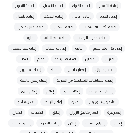
إعادة الإعمار
إعادة الإيواء
إعادة التأهيل
إعادة التدوير
إعادة الحياة
إعادة الدفن
إعادة الهيكلة
إعادة تأهيل
إعادة تأهيل الاستقبال
إعادة تشكيل
إعادة تمثيل درامي.
إعادة جدولة الرحلات
إعادة فتح الملف
إعارة
إعارة بلال ولد الشيخ
إعاقة
إعانات البطالة
إعانة عيد الأضحى
إعتزال
إعتقال
إعدادية الريادة
إعدام
إعصار
إعصار دانيال
إعضار دانيال
إعفاء
إعفاء المديرين
إعفاء المعاشات الأساسية من الضريبة
إعفاء رئيس جامعة
إعفاءات ضريبية
إعلالم عبري
إعلام
إعلام عبري
إعلاميون سوريون
إعلان
إعلان الرباط
إعلان مالابو
إعمار غزة
إعمار مناطق الزلزال
إغالق
إغتصاب
إغتيال
إغراق
إغراق سفينة
إغلاق
إغلاق الحدود
إغلاق الفندق