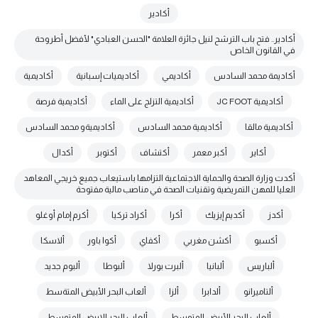
أكادير
أكادير.. فتح باب الترشح لنيل جائزة العلامة "الحسن العبادي" لأفضل أطروحة
في القانون الخاص
أكاديمة محمد السادس
أكاديمي
أكاديميات إسبانية
أكاديمية
أكاديمية JC FOOT
أكاديمية التزلج على الماء
أكاديمية فرصة
أكاديمية مالقا
أكاديمية محمد السادس
أكاديميةو محمد السادس
أكاير
أكبر معمر
أكتشاف
أكتوبر
أكدال
أكدت وزارة الصحة والحماية الاجتماعية التزامها باستيعاب جميع خريجي المعاهد
العليا للمهن التمريضية وتقنيات الصحة في مناصب مالية مفتوحة
أكدز
أكديم إيزيك
أكرا
أكراد تركيا
أكرم إمام أوغلو
أكسبو
أكشن مغربي
أكفاي
أكوا باور
ألاسكا
ألباريس
ألبانيا
ألبرت بورلا
ألبوطا
ألبوم جديد
ألتاميرانو
ألدابرا
ألزا
ألعاب البحر الأبيض المتةسط
ألعاب البحر الأبيض المتوسط
ألعاب البحر الابيض المتوسط