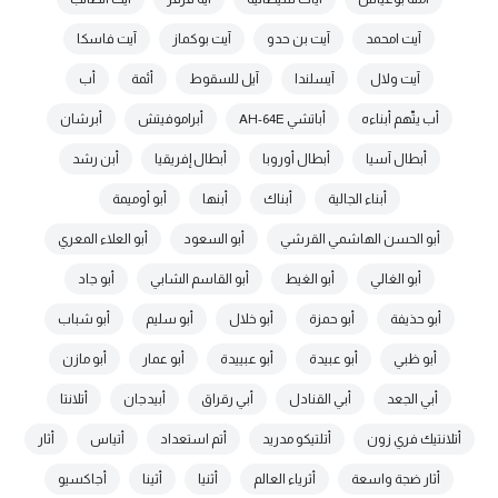
آيت امحمد
آيت بن حدو
آيت بوكماز
آيت فاسكا
آيت ولال
آيسلندا
آيل للسقوط
أئمة
أب
أب يتّهم أبناءه
أباتشي AH-64E
أبراموفيتش
أبرشان
أبطال آسيا
أبطال أوروبا
أبطال إفريقيا
أبن رشد
أبناء الجالية
أبناك
أبنها
أبو أوميمة
أبو الحسن الهاشمي القرشي
أبو السعود
أبو العلاء المعري
أبو الغالي
أبو الغيط
أبو القاسم الشابي
أبو جاد
أبو حذيفة
أبو حمزة
أبو خلال
أبو سليم
أبو شباب
أبو ظبي
أبو عبيدة
أبو عبييدة
أبو عمار
أبو مازن
أبي الجعد
أبي القنادل
أبي رقراق
أبيدجان
أتلانتا
أتلانتيك فري زون
أتلتيكو مدريد
أتم استعداد
أتياس
أثار
أثار ضجة واسعة
أثرياء العالم
أثنيا
أثينا
أجاكسيو