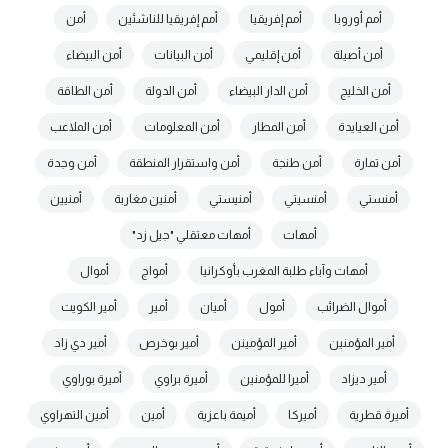
أمم أوروبا
أمم إفريقيا
أمم إفريقيا للناشئين
أمن
أمن أصيلة
أمن إقليمي
أمن البيانات
أمن البيضاء
أمن الخليج
أمن الدار البيضاء
أمن الدولة
أمن الطاقة
أمن العيايدة
أمن المطار
أمن المعلومات
أمن الملاعب
أمن تمارة
أمن طنجة
أمن واستقرار المنطقة
أمن وجدة
أمنستي
أمنسيتي
أمنيستي
أمنين مغاربة
أمنيين
أمهات
أمهات معتقلي "جيل زد"
أمهات وآباء طلبة المغرب بأوكرانيا
أمواج
أموال
أموال الضرائب
أمول
أميان
أمير
أمير الكويت
أمير المؤمنين
أمير المؤمينن
أمير بوخرص
أمير دي زاد
أمير ديزاد
أميرا للمؤمنين
أميرة براوي
أميرة بوراوي
أميرة قطرية
أميركا
أميمة باعزية
أمين
أمين التهراوي