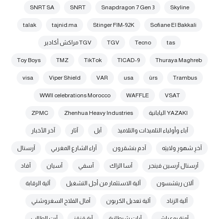
SNRT SA
SNRT
Snapdragon 7 Gen 3
Skyline
talak
tajnid.ma
Stinger FIM-92K
Sofiane El Bakkali
tas
Tecno
TGV
TGV مراكش أكادير
Toy Boys
TMZ
TikTok
TICAD-9
Thuraya Maghreb
visa
Viper Shield
VAR
usa
ùrs
Trambus
WWII celebrations Morocco
WAFFLE
VSAT
YAZAKI اليابانية
Zhenhua Heavy Industries
ZPMC
آباء وأولياء التلميذات والتلاميذ
آبل
آثار
آخر الأخبار
آخرِ شهورِ ولايتِه
آدم بنشقرون
آراء الشارع المغربي
آرسنال
آرسنال آرسين فينجر
آسا الزاك
آسفي
آسيان
آفاد
آلان ريتشسون
آلية الاستثمار من أجل التشغيل
آلية الرقابة
آلية الزناد
آلية تعديل الكربون
آمال الفلاح السغروشني
آمنة بوعياش
آيات شيطانية
آية قزقز
آيت الطالب