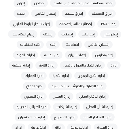
إحداث منطقة التصدير الحرة لسوس ماسة
إحدادن
إحراق
إحراق المصحف
إحراق مسجد
إحسان القاضي
إحصاء
إحصاء 1974
إحصائيات السياحة 2025
إحياء أشجار البلوط الفليني
إحياء حفل
إختراعات
إختطاف
إختلالة
إخراج الزكاة نقدًا
إخسان القاضي
إخفاء جثة
إخلاء
إخلاء المنشآت
إخلاء مدارس
إخماد النيران
إداء القسم
إدارات الدولة
إدارة
إدارة الأداء والتحول الرقمي
إدارة الأزمة
إدارة الأمتعة
إدارة الأمن الجهوي
إدارة الأندية
إدارة الجمارك
إدارة الجمارك والضرائب غير المباشرة
إدارة الدفاع
إدارة الدفاع المدني
إدارة السجن
إدارة السجون
إدارة الشأن المحلي
إدارة الشركات
إدارة الضرائب المغربية
إدارة المخاطر البيئية
إدارة المشاريع
إدارة المياه طهران
إدارة الهجرة
إدانات عربية
إدانة
إدانة عربية
إدراج