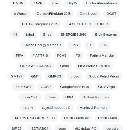
DGSN
DAZN
ctm
Cop15
Codex Alimentarius
e-Wassit
Durban FilmMart 2025
Dino Nobel
DGST
EHTP-Entreprises 2025
EA SPORTS FC FUTURES
f15
f;rh$l
Ensa
ENERGIES 2050
Elbit Systems
Falcon Energy Materials
F35C
F35
F16
FIFA
FIAT TRIS
FCAS
FBI
Fatima Mahdar
GITEX AFRICA 2025
Gims
FIFA World Cup 2030
GMT+1
GMT
GMPCS
glovo
Global Petrol Prices
GNV Virgo
Google Flood Hub
GOSP
GST طنجة
Haier Club
Haier
H&M
Gulfsat Maghreb
Henley & Partners
hepatitis C المغرب
hglgm
I.M.S OVADIA GROUP LTD
HONOR 400 Lite
HONOR 400
Iberostar
IPC مجاعة غزة
iscae
ISDTM2024
ISIF’22