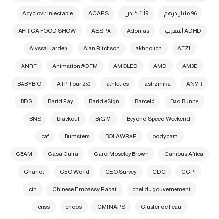
96 مليار درهم
9أشخاص
ACAPS
Acyclovir injectable
ADHD المغرب
Adonias
AESPA
AFRICA FOOD SHOW
Alyssa Harden
Alan Ritchson
akhnouch
AFZI
ANRF
Animation@DFM
AMOLED
AMD
AM3D
BABYBIO
ATP Tour 250
athletics
astrzinika
ANVR
BDS
Barid Pay
Barid eSign
Barceló
Bad Bunny
BNS
blackout
BiG M
Beyond Speed Weekend
caf
Bumsters
BOLAWRAP
bodycam
CBAM
Casa Guira
Carol Moseley Brown
Campus Africa
Chariot
CEO World
CEO Survey
CDC
CCPI
cih
Chinese Embassy Rabat
chef du gouvernement
cnss
cnops
CMI NAPS
Cluster de l’eau