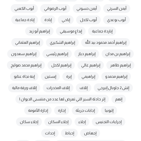
أيمن السرتي
أيمن حسوني
أيوب الرضواني
أيوب الكعبي
أيوب بوعدي
أيوب لكحل
إباحي
إبادة
إبادة جماعية
إباردة جماعية
إبداع موسيقي
إبراهيم أبو زيد
إبراهيم أحمد محمود بيد الله
إبراهيم الشكيري
إبراهيم العثماني
إبراهيم بن مدان
إبراهيم دياز
إبراهيم رئيسي
إبراهيم سعدون
إبراهيم ظاهر
إبراهيم غالي
إبراهيم لكحل
إبراهيم محمد صوليح
إبراهيم محمدو
إبراهيمي
إبرة
إبستين
إبنة نجاة عتابو
إتش 2 جلوبال إنيرجي
إتلاف
إتلاف المخدرات
إتلاف ورقة مالية
إتهم
إثر حادثة السير التي تعرض لها عدد من منتسبي الديوان ا
إثيوبيا
إجابات جريئة
إجازة
إجازة الأمومة
إجراءات التجنيس
إجلاء
إجلاء السكان
إجلاء سكان
إجهاض
إحباط
إحداث