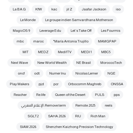
La B.A.G
KfW
kac
jil Z
Jaafar Jackson
iso
Le Monde
Le groupe indien Samvardhana Motherson
MagicOS 9
Leverage Edu
Let’s Take Off
Les Fourmis
mbc
maroc
María Antonia Trujillo"
MAMGPAP
MIT
MEDZ
Medi1TV
MEDI 1
MBC5
Next Wave
New World Wealth
NE Brasil
MoroccoTech
oncf
odt
Numer Inu
Nicolas Lerner
NGE
Play Makers
pjd
pcr
Orbocomm Maghreb
ONSSA
Reacher
Re.life
Queen of the Desert
PULS
pps
reels
Remote 2025
Remove term: الإعلام المغربي
SGLT2
SAHA 2026
RIU
Rich Man
SIAM 2026
Shenzhen Kaizhong Precision Technology