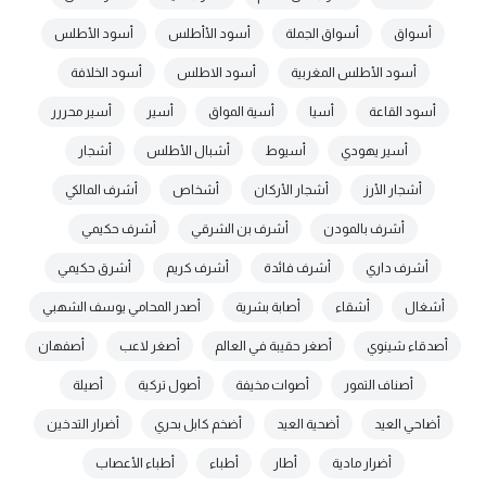
أسواق
أسواق الجملة
أسود الأأطلس
أسود الأطلس
أسود الأطلس المغربية
أسود الاطلس
أسود الخلافة
أسود القاعة
أسيا
أسية المواق
أسير
أسير محررر
أسير يهودي
أسيوط
أشبال الأطلس
أشجار
أشجار الأرز
أشجار الأركان
أشخاص
أشرف المالكي
أشرف بالمودن
أشرف بن الشرقي
أشرف حكيمي
أشرف داري
أشرف فائدة
أشرف كريم
أشرق حكيمي
أشغال
أشقاء
أصابة بشرية
أصدر المحامي يوسف الشهبي
أصدقاء شينوي
أصغر حقيبة في العالم
أصغر لاعب
أصفهان
أصناف التمور
أصوات مخيفة
أصول تركية
أصيلة
أضاحي العيد
أضحية العيد
أضخم كابل بحري
أضرار التدخين
أضرار مادية
أطار
أطباء
أطباء الأعصاب