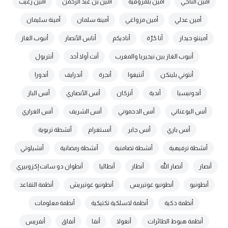
أمين الناجي
أمين بلمزوقية
أمين بن عبد الرحمن
أمين رغيب
أمين عدلي
أمين مزواغي
أمينة سلمان
أمينة سليمان
أمينتو حيدار
أنا حُرّة
أناديكم
أناس الأنصار
أنبوب الغاز
أنبوب الغاز بين نيجيريا والمغرب
أنت أولا أحد
أنتربول
أنتوني بلينكن
أنتيغوا
أنجرة
أندرايف
أندورا
أندونيسيا
أندية
أنزكان
أنس الأنصاري
أنس الباز
أنس البوعناني
أنس الدحموني
أنس الشريف
أنس الغراري
أنس باري
أنس جابر
أنستغرام
أنشطة تربوية
أنشطة ترفيهية
أنشطة تضامنية
أنشطة رمضانية
أنشيلوتي
أنصار
أنصار الله
أنطار
أنطاليا
أنطوان دو سانت إكزوبيري
أنطونيو
أنطونيو غوتيريس
أنطونيو غوتيريش
أنظمة التقاعد
أنظمة ذكية
أنظمة لاسلكية تكتيكية
أنظمة معلومات
أنظمة هبوط الطائرات
أنغولا
أنفا
أنفاق
أنفريس