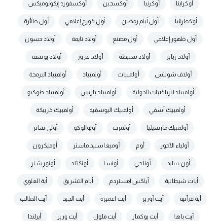
أوكراينا
أوكرنيا
أوكسجين
أوكسفورد إيكونوميكس
أوكطرانيا
أول أيام رمضان
أول خورج إعلامي
أول طائرة
أول ظهور إعلامي
أول مصنع
أولاد تايمة
أولاد حسون
أولاد زباير
أولاد سبيطة
أولاد عزوز
أولاد يوسف
أولاف شولتس
أولمبيات
أولمبياد
أولمبياد البرمجة
أولمبياد الرياضيات الدولية
أولمبياد باريس
أولمبياد طوكيو
أولمبيك آسفي
أولمبيك اليوسفية
أولمبيك خريبكة
أولمبيك مارسيليا
أولمرت
أولوالوكو
أولي ساتر
أولياء الأمور
أوم
أوميغا سبيد ماستر
أوميكرون
أون سايد
أوناحي
أونسا
أونكتاد
أونور شنر
أيات شيطانية
أياكس امستردم
أيام التشريق
أية العلوي
أية قرآنية
أيت أورير
أيت اعميرة
أيت الجيد
أيت الطالب
أيت باها
أيت بوكماز
أيت ملول
أيت ورير
أيرلندا