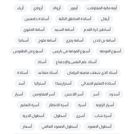
أزمة مالية المقاولات
أزمور
أزوااد
أزولاي
أزياء
أزيلال
أساتذة المناطق النائية
أساتذة جامعيين
أساطير كرة القدم
أسامة السيبد
أسامة المليوي
أسامة بن لادن
أسامة رمزي
أسامة فلوح
أسبانيا
أسبوع الموضة
أسبوع الموضة في باريس
أسبوع من الطقوس
أستاد علم النفس والإجتماع
أستاذ
أستاذ الذي شغلت قضيته البرلمان
أستاذ متقاعد
أستاذة
أستاذة التعليم الابتدائي
أسترازينيكا
أستراليا
أسد
أسدود
أسر
أسر اللاعبين
أسر المقاومين
أسرار
أسرار الزاوية
أسرة
أسرة الانتظار
أسرة التعليم
أسرة شاب
أسرى
أسطول
أسطول الحرية
أسطول الصمود
أسطول الصمود العالمي
أسعار