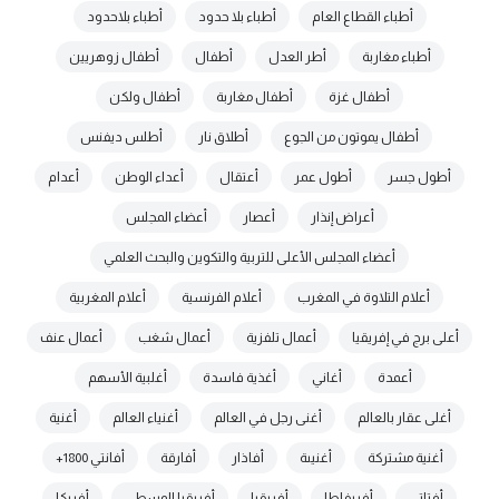
أطباء القطاع العام
أطباء بلا حدود
أطباء بلاحدود
أطباء مغاربة
أطر العدل
أطفال
أطفال زوهريين
أطفال غزة
أطفال مغاربة
أطفال ولكن
أطفال يموتون من الجوع
أطلاق نار
أطلس ديفنس
أطول جسر
أطول عمر
أعتقال
أعداء الوطن
أعدام
أعراض إنذار
أعصار
أعضاء المجلس
أعضاء المجلس الأعلى للتربية والتكوين والبحث العلمي
أعلام التلاوة في المغرب
أعلام الفرنسية
أعلام المغربية
أعلى برج في إفريقيا
أعمال تلفزية
أعمال شغب
أعمال عنف
أعمدة
أغاني
أغذية فاسدة
أغلبية الأسهم
أغلى عقار بالعالم
أغنى رجل في العالم
أغنياء العالم
أغنية
أغنية مشتركة
أغنيىة
أفاذار
أفارقة
أفانتي 1800+
أفتاتي
أفريفاطا
أفريقيا
أفريقيا الوسطى
أفريكا