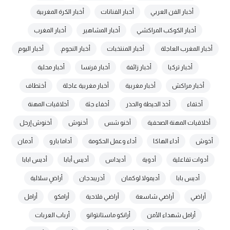
أخبار الفن العربي
أخبار الفنانات
أخبار الكرة المغربية
أخبار الكوكب المراكشي
أخبار المشاهير
أخبار المغرب
أخبار المغرب العاجلة
أخبار المنتخبات
أخبار النجوم.
أخبار اليوم
أخبار تركيا
أخبار زائفة
أخبار فرنسا
أخبار محلية
أخبار مراكش
أخبار مغربية
أخبار مغربية عاجلة
أختطاف
أختفاء
أخذ الحيطة والحذر
أخفاء جثة
أخلاقيات المهنة
أخلاقيات المهنة الصحفية
أخنو شس
أخنوش
أخنوش إرحل
أخوش
أداء الهاكا
أداء وعمل الحكومة
أداما بارو
أدمان
أدوات تفاعلية
أدوية
أديداس
أديس أبابا
أديس ابابا
أديس بابا
أديمولا لوكمان
أذريبدجان
أراضٍ سلالية
أراضي
أراضي شاسعة
أراضي فلاحية
أرامكو
أرامل
أرامل شهداء الأمن
أرانكو ماستانتوانو
أرباب العربات