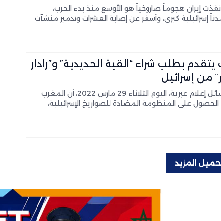
success]نفذت إيران هجوماً صاروخياً هو الأوسع منذ بدء الحرب،
اً إسرائيلية كبرى، وأسفر عن إصابة العشرات وتدمير منشآت
يتقدم بطلب شراء “القبة الحديدية” و”رادار
” من إسرائيل
كشفت وسائل إعلام عبرية، اليوم الثلاثاء 29 مارس 2022، أن المغرب
الحصول على المنظومة المضادة للصواريخ الإسرائيلية،
حميل المزيد