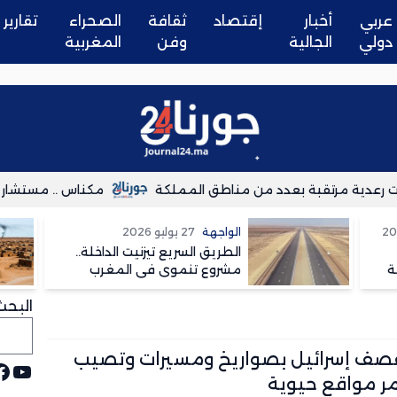
عربي
أخبار
إقتصاد
ثقافة
الصحراء
تقارير
دولي
الجالية
وفن
المغربية
مكناس .. مستشار جماعي 
الواجهة
27 يوليو 2026
الطريق السريع تيزنيت الداخلة..
ة
مشروع تنموي في المغرب
وسعار في الجزائر
البحث
تقصف إسرائيل بصواريخ ومسيرات وتصيب
يوت
ف