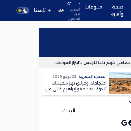
-
°C
صحة
منوعات
المزيد
تابعنا
وأسرة
من
تفاصيل
يتهم نائبا للرئيس بـ”ابتزاز المواطنين”
ركود اقتصادي مباغت 
الصحراء المغربية
23 يوليو 2026
احتجاجات وحرائق تهز مخيمات
تندوف بعد عفو إبراهيم غالي عن
متهم بقتل امرأة
البحث
يوب
جوجل
يسبوك