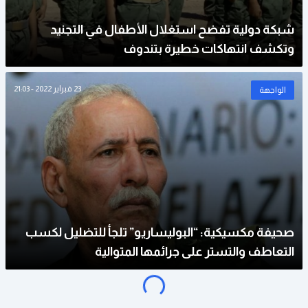
شبكة دولية تفضح استغلال الأطفال في التجنيد
وتكشف انتهاكات خطيرة بتندوف
23 فبراير 2022 - 21:03
الواجهة
صحيفة مكسيكية: “البوليساريو” تلجأ للتضليل لكسب
التعاطف والتستر على جرائمها المتوالية
o
a
d
i
n
g
.
.
L
.