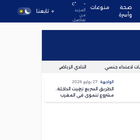
-
°C
صحة
منوعات
المزيد
تابعنا
وأسرة
من
تفاصيل
عتداء جنسي
النادي الرياضي القنيطري لكرة اليد يوضح حقيقة 
الواجهة
27 يوليو 2026
الطريق السريع تيزنيت الداخلة..
مشروع تنموي في المغرب
وسعار في الجزائر