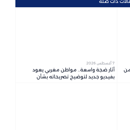
الات ذات صلة
7 أغسطس 2026
من
أثار ضجة واسعة.. مواطن مغربي يعود
بفيديو جديد لتوضيح تصريحاته بشأن
“الحراكة”