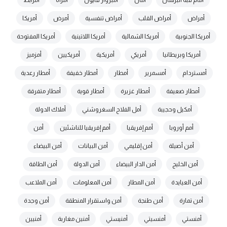
أمام قبة البرلمان
أمان
أمبرواز فايول
أمرأة
أمرابط
أمراض
أمراض القلب
أمراض تنفسية
أمرض
أمريكا
أمريكا الجنوبية
أمريكا الشمالية
أمريكا اللاتينية
أمريكا المفتوحة
أمريكا وبريطانيا
أمريكي
أمريكية
أمريكيين
أمزميز
أمستردام
أمسمرير
أمطار
أمطار خفيفة
أمطار رعدية
أمطار ضعيفة
أمطار غزيرة
أمطار قوية
أمطار متفرقة
أمكيل وحجيبة
أمل الفلاح السغروشني
أملاك الدولة
أمم أوروبا
أمم إفريقيا
أمم إفريقيا للناشئين
أمن
أمن أصيلة
أمن إقليمي
أمن البيانات
أمن البيضاء
أمن الخليج
أمن الدار البيضاء
أمن الدولة
أمن الطاقة
أمن العيايدة
أمن المطار
أمن المعلومات
أمن الملاعب
أمن تمارة
أمن طنجة
أمن واستقرار المنطقة
أمن وجدة
أمنستي
أمنسيتي
أمنيستي
أمنين مغاربة
أمنيين