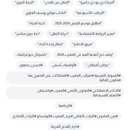
"أمريكا دي ريو دي جانيرو"
"التنقل بين المدن"
"الربط الجوي"
"الرحلات الأسبوعية"
"انتخاب مولاي يوسف العلوي
"انطلاق موسم القنص 2024-2025
"تحية المياه"
"تعزيز الروابط الاقتصادية"
"حركة التنقل"
"خط جوي مباشر"
"فريق الاحلام"
"مطار وجدة أنجاد"
"وقف ذبح أضحية العيد في المغرب 2024
“ناشونال جيوغرافيك
” جولان أفيطان ”
#أولمبيك_آسفي
#احسن_جمهور
#التسوية_الضريبية #ضرائب_المغرب #الممتلكات_غير_المصرح_بها
#قانون_المالية
#الذكاء_الاصطناعي #التعاون_الأممي #المغرب #واشنطن
#التنمية_المستدامة
#الرياضية
#فن_الملحون #التراث_الثقافي #بريد_المغرب #اليونسكو #التراث_اللامادي
#كرة_القدم_العربية