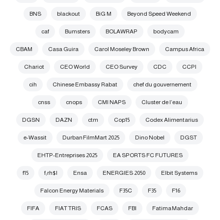
BNS
blackout
BiG M
Beyond Speed Weekend
caf
Bumsters
BOLAWRAP
bodycam
CBAM
Casa Guira
Carol Moseley Brown
Campus Africa
Chariot
CEO World
CEO Survey
CDC
CCPI
cih
Chinese Embassy Rabat
chef du gouvernement
cnss
cnops
CMI NAPS
Cluster de l’eau
DGSN
DAZN
ctm
Cop15
Codex Alimentarius
e-Wassit
Durban FilmMart 2025
Dino Nobel
DGST
EHTP-Entreprises 2025
EA SPORTS FC FUTURES
f15
f;rh$l
Ensa
ENERGIES 2050
Elbit Systems
Falcon Energy Materials
F35C
F35
F16
FIFA
FIAT TRIS
FCAS
FBI
Fatima Mahdar