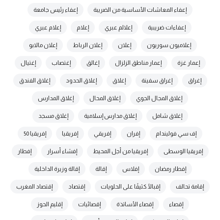
إعفاء المعاشات الأساسية من الضريبة
إعفاء رئيس جامعة
إعفاءات ضريبية
إعلالم عبري
إعلام
إعلام عبري
إعلاميون سوريون
إعلان
إعلان الرباط
إعلان مالابو
إعمار غزة
إعمار مناطق الزلزال
إغالق
إغتصاب
إغتيال
إغراق
إغراق سفينة
إغلاق
إغلاق الحدود
إغلاق الفندق
إغلاق المجال الجوي
إغلاق المحال
إغلاق المدارس
إغلاق شامل
إغلاق مدارس إسلامية
إغلاق مسجد
إف سي فوليندام
إفران
إفريقي
إفريقيا
إفريقيا 50
إفريقيا الوسطى
إفريقيا من أجل المحيط
إفشاء أسرار
إفطار
إفطار رمضان
إفلاس
إقالة
إقالة وزيرة الداخلية
إقامة تحالف
إقبالًا كثيفًا على الحلويات
إقتصاد
إقتصاد المغرب
إقصاء
إقصاء الأساتذة
إقصائيات
إقليم الحوز