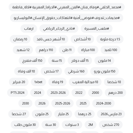
#محمد_الخلفي #وفاة_فنان #الفن_المغربي #الدراما_المغربية #لالة_فاطمة
#مخيمات_تندوف #فوضى_أمنية #انتهاكات_حقوق_الإنسان #البوليساريو
#ملعب_المسيرة
#نادي_الرجاء_الرياضي
|رهاب
1.5 درجة مئوية
10 أشخاص
10 أشهر حبس نافذ
10 رمضان
100 تلميذ
100 مباراة
11 طن
110 دراهم
12 شهيد
14 مليون
15 ألف دولار
15 سنة
150 ألف متفرج
150 مليون يورو
160 شرطي
17 شخص
18 الف وفاة
18 شخصا
18 ميدالية المغرب
19 وفاة
1xbet
20 فبراير
200 درهم
2000
2022
2023-2026
2024
2024 PT5
2030
2026
2025-2026
2025
2024-2030
23 مارس 2026
25 درهما
25 مليار
25 مليون
27 شخصا
270 شخص
2M
3 سنوات
30 سنة
30 مليون طلب