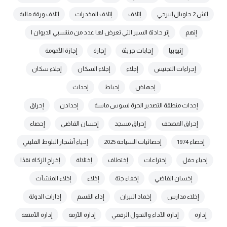
إتش 2 جلوبال إنيرجي
إتلاف
إتلاف المخدرات
إتلاف ورقة مالية
إتهم
إثر حادثة السير التي تعرض لها عدد من منتسبي الديوان ا
إثيوبيا
إجابات جريئة
إجازة
إجازة الأمومة
إجراءات التجنيس
إجلاء
إجلاء السكان
إجلاء سكان
إجهاض
إحباط
إحداث
إحداث منطقة التصدير الحرة لسوس ماسة
إحدادن
إحراق
إحراق المصحف
إحراق مسجد
إحسان القاضي
إحصاء
إحصاء 1974
إحصائيات السياحة 2025
إحياء أشجار البلوط الفليني
إحياء حفل
إختراعات
إختطاف
إختلالة
إخراج الزكاة نقدًا
إخسان القاضي
إخفاء جثة
إخلاء
إخلاء المنشآت
إخلاء مدارس
إخماد النيران
إداء القسم
إدارات الدولة
إدارة
إدارة الأداء والتحول الرقمي
إدارة الأزمة
إدارة الأمتعة