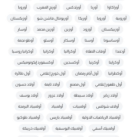
أوراكاوا
أوربا
أورثدكس
أورنج المغرب
أوروبا
أوروبية
أورويا
أوريكا
أوريونتال فاشن شو
أوزبكستان
أوزبيكستان
أوزود
أوزين
أوزين محمد
أوسار
أوساسونا
أوستا
أوسكار
أوسلو
أوطو نجمة
أوغندا
أوقات الصلاة
أوكراانيا
أوكرانيا
أوكرانيا روسيا
أوكراينا
أوكرنيا
أوكسجين
أوكسفورد إيكونوميكس
أوكطرانيا
أول أيام رمضان
أول خورج إعلامي
أول طائرة
أول ظهور إعلامي
أول مصنع
أولاد تايمة
أولاد حسون
أولاد زباير
أولاد سبيطة
أولاد عزوز
أولاد يوسف
أولاف شولتس
أولمبيات
أولمبياد
أولمبياد البرمجة
أولمبياد الرياضيات الدولية
أولمبياد باريس
أولمبياد طوكيو
أولمبيك آسفي
أولمبيك اليوسفية
أولمبيك خريبكة