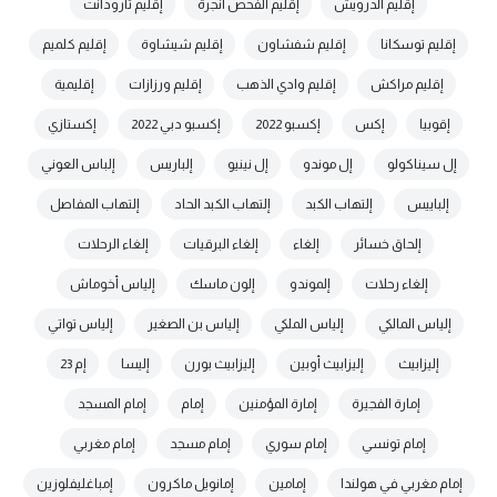
إقليم الدرويش
إقليم الفحص أنجرة
إقليم تارودانت
إقليم توسكانا
إقليم شفشاون
إقليم شيشاوة
إقليم كلميم
إقليم مراكش
إقليم وادي الذهب
إقليم ورزازات
إقليمية
إقوبيا
إكس
إكسبو 2022
إكسبو دبي 2022
إكستازي
إل سيناكولو
إل موندو
إل نينيو
إلباريس
إلباس العوني
إلباييس
إلتهاب الكبد
إلتهاب الكبد الحاد
إلتهاب المفاصل
إلحاق خسائر
إلغاء
إلغاء البرقيات
إلغاء الرحلات
إلغاء رحلات
إلموندو
إلون ماسك
إلياس أخوماش
إلياس المالكي
إلياس الملكي
إلياس بن الصغير
إلياس تواتي
إليزابيث
إليزابيث أوبين
إليزابيث بورن
إليسا
إم 23
إمارة الفجيرة
إمارة المؤمنين
إمام
إمام المسجد
إمام تونسي
إمام سوري
إمام مسجد
إمام مغربي
إمام مغربي في هولندا
إمامين
إمانويل ماكرون
إمباغليفلوزين