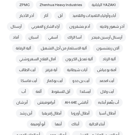
YAZAKI اليابانية
Zhenhua Heavy Industries
ZPMC
آباء وأولياء التلميذات والتلاميذ
آبل
آثار
آخر الأخبار
آخرِ شهورِ ولايتِه
آدم بنشقرون
آراء الشارع المغربي
آرسنال
آرسنال آرسين فينجر
آسا الزاك
آسفي
آسيان
آفاد
آلان ريتشسون
آلية الاستثمار من أجل التشغيل
آلية الرقابة
آلية الزناد
آلية تعديل الكربون
آمال الفلاح السغروشني
آمنة بوعياش
آيات شيطانية
آية قزقز
آيت الطالب
آيت امحمد
آيت بن حدو
آيت بوكماز
آيت فاسكا
آيت ولال
آيسلندا
آيل للسقوط
أئمة
أب
أب يتّهم أبناءه
أباتشي AH-64E
أبراموفيتش
أبرشان
أبطال آسيا
أبطال أوروبا
أبطال إفريقيا
أبن رشد
أبناء الجالية
أبناك
أبنها
أبو أوميمة