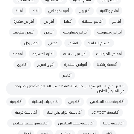
أفلام روائية
أفلام عالمية
أفلام مغربية
أفلام ملحمية
أفلام وثائقية
أفنييون
أفيف كوخافي
أقاذ
أقالة
أقاليم
أقاليم المملكة
أقباط
أقراص
أقراص مخدرة
أقراص ملهوسة
أقراص مهلوسة
أقرص
أقرص هلوسة
أقسام التعلمية
أقشور
أقصبي
أقصر رجل
أقفاص الحيوانات
أقل من 20 سنة
أقليم الحسيمة
أقمصة
أقمصة رياضية
أقواص المخدرة
أقوى تصريح
أكادري
أكادير
أكادير.. فتح باب الترشح لنيل جائزة العلامة "الحسن العبادي" لأفضل أطروحة
في القانون الخاص
أكاديمة محمد السادس
أكاديمي
أكاديميات إسبانية
أكاديمية
أكاديمية JC FOOT
أكاديمية التزلج على الماء
أكاديمية فرصة
أكاديمية مالقا
أكاديمية محمد السادس
أكاديميةو محمد السادس