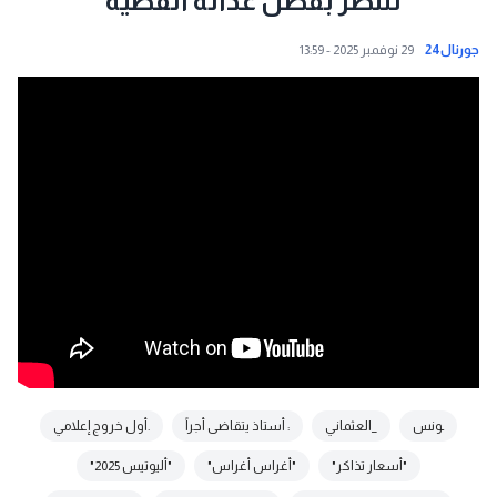
تنتصر بفضل عدالة القضية”
جورنال24
29 نوفمبر 2025 - 13:59
ـونس
_العثماني
: أستاذ يتقاضى أجراً
.أول خروج إعلامي
"أسعار تذاكر"
"أغراس أغراس"
"أليوتيس 2025"