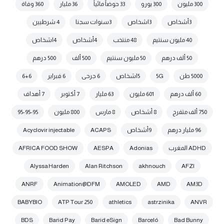
300 مليون
300 يورو
33 حوضاً مائياً
36 مليار
360 وفاة
3أشخاص
3اشخاص
3سنوات سجنا
4 شرطيين
40 مليون سنتيم
48 منتخب
4أشخاص
4اشخاص
50 ألف درهم
50 مليون سنتيم
500 ألف
500 درهم
5000 طن
5G
5اشخاص
6 جرحى
6 فبراير
6+6
60 ألف درهم
601 مليون
63 مليار
7 أكتوبر
7 أهداف
750 ألف متفرج
8 أشخاص
8 مارس
800 مليون
95-95-95
96 مليار درهم
9أشخاص
ACAPS
Acyclovir injectable
ADHD المغرب
Adonias
AESPA
AFRICA FOOD SHOW
Alyssa Harden
Alan Ritchson
akhnouch
AFZI
ANRF
Animation@DFM
AMOLED
AMD
AM3D
BABYBIO
ATP Tour 250
athletics
astrzinika
ANVR
BDS
Barid Pay
Barid eSign
Barceló
Bad Bunny