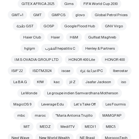
GITEX AFRICA 2025
Gims
FIFA World Cup 2030
GMT+1
GMT
GMPCS
glovo
Global Petrol Prices
GNV Virgo
Google Flood Hub
GOSP
GST طنجة
Haier Club
Haier
H&M
Gulfsat Maghreb
Henley & Partners
hepatitis C المغرب
hglgm
I.M.S OVADIA GROUP LTD
HONOR 400 Lite
HONOR 400
Iberostar
IPC مجاعة غزة
iscae
ISDTM2024
ISIF’22
La B.A.G
KfW
kac
jil Z
Jaafar Jackson
iso
Le Monde
Le groupe indien Samvardhana Motherson
MagicOS 9
Leverage Edu
Let’s Take Off
Les Fourmis
mbc
maroc
María Antonia Trujillo"
MAMGPAP
MIT
MEDZ
Medi1TV
MEDI 1
MBC5
Next Wave
New World Wealth
NE Brasil
MoroccoTech