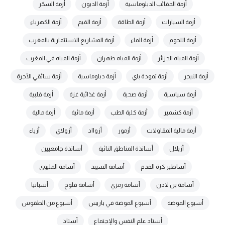
أزمة الحقائب الدبلوماسية
أزمة الديون
أزمة السكر
أزمة السيارات
أزمة الطاقة
أزمة القيم
أزمة الكهرباء
أزمة اللحوم
أزمة الماء
أزمة المشاريع الاستثمارية بالمغرب
أزمة المياه الجزائر
أزمة المياه طهران
أزمة المياه في المغرب
أزمة النيجر
أزمة تمودة باي
أزمة دبلوماسية
أزمة سائقي الأجرة
أزمة سياسية
أزمة صحية
أزمة غذائية غزة
أزمة قلبية
أزمة كشمير
أزمة كلية الطب
أزمة مائية
أزمة مالية
أزمة مالية المقاولات
أزمور
أزوااد
أزولاي
أزياء
أزيلال
أساتذة المناطق النائية
أساتذة جامعيين
أساطير كرة القدم
أسامة السيبد
أسامة المليوي
أسامة بن لادن
أسامة رمزي
أسامة فلوح
أسبانيا
أسبوع الموضة
أسبوع الموضة في باريس
أسبوع من الطقوس
أستاد علم النفس والإجتماع
أستاذ