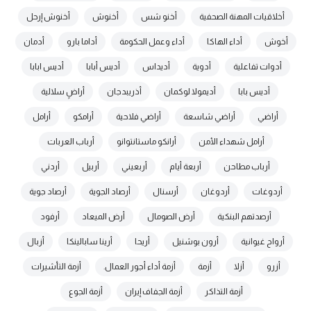
أخلاقيات المهنة الصحفية
أخنو شس
أخنوش
أخنوش إرحل
أخوش
أداء الهاكا
أداء وعمل الحكومة
أداما بارو
أدمان
أدوات تفاعلية
أدوية
أديداس
أديس أبابا
أديس ابابا
أديس بابا
أديمولا لوكمان
أذريبدجان
أراضٍ سلالية
أراضي
أراضي شاسعة
أراضي فلاحية
أرامكو
أرامل
أرامل شهداء الأمن
أرانكو ماستانتوانو
أرباب العربات
أرباب مطاحن
أربعة أيام
أربعيني
أربيل
أردني
أردوغات
أردوغان
أرسنال
أرصاد الجوية
أرصاد جوية
أرصدتهم البنكية
أرض الصومال
أرض الميعاد
أرفود
أرواح غيوانية
أرون بوشنيل
أريحا
أرينا سابالينكا
أزبال
أزرو
أزلا
أزمة
أزمة أداء أجور العمال.
أزمة التأشيرات
أزمة التذاكر
أزمة الجفاف إيران
أزمة الجوع