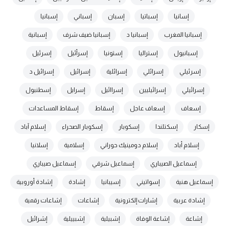
إسانيا
إسباتيا
إسبان
إسباني
إسبانيا
إسبانيا المغرب
إسبانيا د
إسبانيا ضيف شرف
إسبانية
إسبانيول
إستراليا
إستونيا
إسرأئيل
إسرئيل
إسرئيلي
إسرائلي
إسرائلية
إسرائيل
إسرائيل د
إسرائيلي
إسرائيليين
إسراائيل
إسرايل
إسطنبول
إسعاف
إسعاف عاجل
إسقاط
إسقاط المساعدات
إسكار
إسكتلندا
إسكوبار
إسكوبار الصحراء
إسلام آباد
إسلام أباد
إسلام دومينيك حوراني
إسلامية
إسلانيا
إسماعيل الصيباري
إسماعيل شرقي
إسماعيل صيباري
إسماعيل هنية
إسواتيني
إسيبانيا
إشادة
إشادة أوروبية
إشادة عربية
إشارات إلكترونية
إشاعات
إشاعات رقمية
إشاعة
إشاعة الوفاة
إشبيلية
إشبييلية
إشرائيل