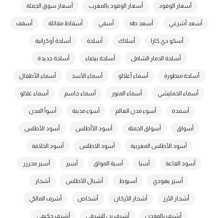
أسعار الوقود
أسعار الوقود بالمغرب
أسعار سوق الجملة
أسعد أشرعي
أسعد طه
أسفي
أسقاط مقاتلة
أسقف
أسكو دي كارا
أسلاك
أسلحة
أسلحة أوكرانية
أسلحة الدمار الشامل
أسلحة بيضاء
أسلحة جديدة
أسلحة متطورة
أسماء أغلالو
أسماء الأسد
أسماء الأطفال
أسماء الخمليشي
أسماء المنور
أسماء جاسم
أسماء غلالو
أسمدة
أسوء مدن العالم
أسوء مدينة
أسوأ المدن
أسواق
أسواق الجملة
أسود الأأطلس
أسود الأطلس
أسود الأطلس المغربية
أسود الاطلس
أسود الخلافة
أسود القاعة
أسيا
أسية المواق
أسير
أسير محررر
أسير يهودي
أسيوط
أشبال الأطلس
أشجار
أشجار الأرز
أشجار الأركان
أشخاص
أشرف المالكي
أشرف بالمودن
أشرف بن الشرقي
أشرف حكيمي