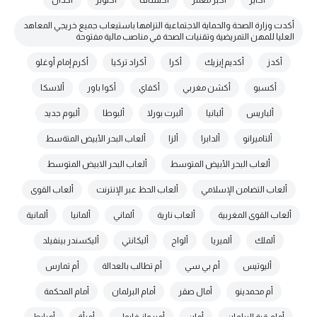
أكاير
أكبر معمر
أكتشاف
أكتوبر
أكدال
أكدت وزارة الصحة والحماية الاجتماعية التزامها باستيعاب جميع خريجي المعاهد
العليا للمهن التمريضية وتقنيات الصحة في مناصب مالية مفتوحة
أكدز
أكديم إيزيك
أكرا
أكراد تركيا
أكرم إمام أوغلو
أكسبو
أكشن مغربي
أكفاي
أكوا باور
ألاسكا
ألباريس
ألبانيا
ألبرت بورلا
ألبوطا
ألبوم جديد
ألتاميرانو
ألدابرا
ألزا
ألعاب البحر الأبيض المتةسط
ألعاب البحر الأبيض المتوسط
ألعاب البحر الابيض المتوسط
ألعاب التضامن الإسلامي
ألعاب الحظ عبر الإنترنت
ألعاب القوى
ألعاب القوى المغربية
ألعاب نارية
ألماني
ألمانيا
ألمانية
ألملك
ألميريا
ألواح
أليكانتي
أليكسندر بينفيلد
أليوتيس
أم بي سي
أم تطالب بالعدالة
أم تمارس
أم محمدينو
أمال صقر
أمام البرلمان
أمام المحكمة