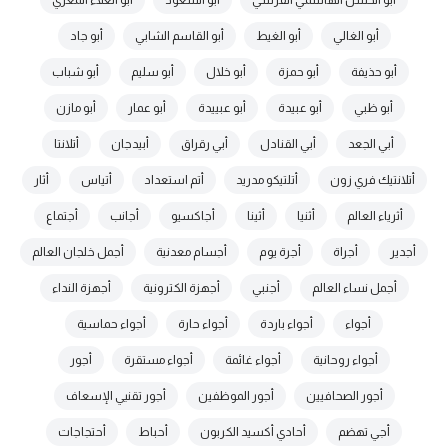
أبو الحسن الهاشمي القرشي
أبو السعود
أبو العلاء المعري
أبو الغالي
أبو الغيط
أبو القاسم الشابي
أبو جاد
أبو حذيفة
أبو حمزة
أبو خلال
أبو سليم
أبو شباب
أبو ظبي
أبو عبيدة
أبو عبييدة
أبو عمار
أبو مازن
أبي الجعد
أبي القنادل
أبي رقراق
أبيدجان
أتلانتا
أتلانتيك فري زون
أتلتيكو مدريد
أتم استعداد
أتياس
أثار
أثرياء العالم
أثنيا
أثينا
أجاكسيو
أجانب
أجتماع
أجدير
أجراة
أجرة يوم
أجسام معدنية
أجمل خلجان العالم
أجمل نساء العالم
أجنبي
أجهزة الكترونية
أجهزة النداء
أجواء
أجواء باردة
أجواء حارة
أجواء حماسية
أجواء روحانية
أجواء غائمة
أجواء مستقرة
أجور
أجور الصحافيين
أجور الموظفين
أجور تقنيي الإسعاف
أجي تهضم
أحادي أكسيد الكربون
أحباط
أحتجاجات