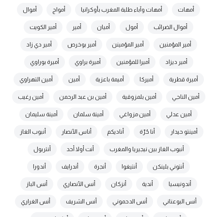
أمهات
أمهات وآباء طلبة المغرب بأوكرانيا
أمواج
أموال
أموال الضرائب
أمول
أميان
أمير
أمير الكويت
أمير المؤمنين
أمير المؤمينن
أمير بوخرص
أمير دي زاد
أمير ديزاد
أميرا للمؤمنين
أميرة براوي
أميرة بوراوي
أميرة قطرية
أميركا
أميمة باعزية
أمين
أمين التهراوي
أمين الناجي
أمين بلمزوقية
أمين بن عبد الرحمن
أمين رغيب
أمين عدلي
أمين مزواغي
أمينة سلمان
أمينة سليمان
أمينتو حيدار
أنا حُرّة
أناديكم
أناس الأنصار
أنبوب الغاز
أنبوب الغاز بين نيجيريا والمغرب
أنت أولا أحد
أنتربول
أنتوني بلينكن
أنتيغوا
أنجرة
أندرايف
أندورا
أندونيسيا
أندية
أنزكان
أنس الأنصاري
أنس الباز
أنس البوعناني
أنس الدحموني
أنس الشريف
أنس الغراري