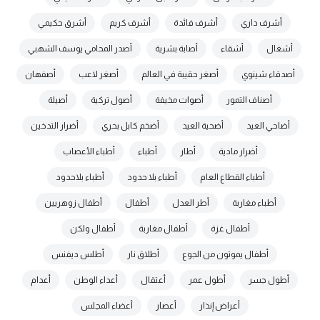
أشرف داري
أشرف فائدة
أشرف كريم
أشرق حكيمي
أشغال
أشقاء
أصابة بشرية
أصدر المحامي يوسف الشهبي
أصدقاء شينوي
أصغر حقيبة في العالم
أصغر لاعب
أصفهان
أصناف التمور
أصوات مخيفة
أصول تركية
أصيلة
أضاحي العيد
أضحية العيد
أضخم كابل بحري
أضرار التدخين
أضرار مادية
أطار
أطباء
أطباء الأعصاب
أطباء القطاع العام
أطباء بلا حدود
أطباء بلاحدود
أطباء مغاربة
أطر العدل
أطفال
أطفال زوهريين
أطفال غزة
أطفال مغاربة
أطفال ولكن
أطفال يموتون من الجوع
أطلاق نار
أطلس ديفنس
أطول جسر
أطول عمر
أعتقال
أعداء الوطن
أعدام
أعراض إنذار
أعصار
أعضاء المجلس