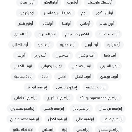
أولمبيك مارسيليا
أولمرت
أولوالوكو
أولي ساتر
أولياء الأمور
أوم
أوميغا سبيد ماستر
أوميكرون
أون سايد
أوناحي
أونسا
أونكتاد
أونور شنر
أيات شيطانية
أياكس امستردم
أيام التشريق
أية العلوي
أية قرآنية
أيت أورير
أيت اعميرة
أيت الجيد
أيت الطالب
أيت باها
أيت بوكماز
أيت ملول
أيت ورير
أيرلندا
أيمن السرتي
أيمن حسوني
أيوب الرضواني
أيوب الكعبي
أيوب بوعدي
أيوب لكحل
إباحي
إبادة
إبادة جماعية
إباردة جماعية
إبداع موسيقي
إبراهيم أبو زيد
إبراهيم أحمد محمود بيد الله
إبراهيم الشكيري
إبراهيم العثماني
إبراهيم بن مدان
إبراهيم دياز
إبراهيم رئيسي
إبراهيم سعدون
إبراهيم ظاهر
إبراهيم غالي
إبراهيم لكحل
إبراهيم محمد صوليح
إبراهيم محمدو
إبراهيمي
إبرة
إبستين
إبنة نجاة عتابو