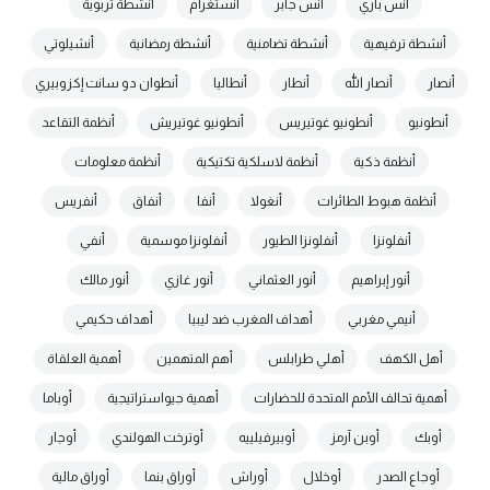
أنس باري
أنس جابر
أنستغرام
أنشطة تربوية
أنشطة ترفيهية
أنشطة تضامنية
أنشطة رمضانية
أنشيلوتي
أنصار
أنصار الله
أنطار
أنطاليا
أنطوان دو سانت إكزوبيري
أنطونيو
أنطونيو غوتيريس
أنطونيو غوتيريش
أنظمة التقاعد
أنظمة ذكية
أنظمة لاسلكية تكتيكية
أنظمة معلومات
أنظمة هبوط الطائرات
أنغولا
أنفا
أنفاق
أنفريس
أنفلونزا
أنفلونزا الطيور
أنفلونزا موسمية
أنفي
أنور إبراهيم
أنور العثماني
أنور غازي
أنور مالك
أنيمي مغربي
أهداف المغرب ضد ليبيا
أهداف حكيمي
أهل الكهف
أهلي طرابلس
أهم المتهمين
أهمية العلقاة
أهمية تحالف الأمم المتحدة للحضارات
أهمية جيواستراتيجية
أوباما
أوبك
أوبن آرمز
أوبيرفيلييه
أوترخت الهولندي
أوجار
أوجاع الصدر
أوخلال
أوراش
أوراق بنما
أوراق مالية