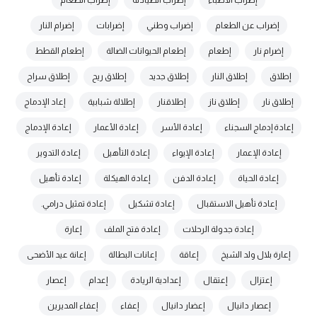
إضراب الأطباء
إضراب الصيادلة
إضراب الطعام
إضراب عن الطعام
إضراب وطني
إضرابات
إضرام النار
إضرام نار
إطعام
إطعام الحيوانات الضالة
إطعام القطط
إطلاق
إطلاق النار
إطلاق جديد
إطلاق ريح
إطلاق سراح
إطلاق نار
إطلاق ناز
إطلاقنار
إطلالة شبابية
إعاد الإدماج
إعادة إدماج السجناء
إعادة الأسر
إعادة الأعمار
إعادة الإدماج
إعادة الإعمار
إعادة الإيواء
إعادة التأهيل
إعادة التدوير
إعادة الحياة
إعادة الدفن
إعادة الهيكلة
إعادة تأهيل
إعادة تأهيل الاستقبال
إعادة تشكيل
إعادة تمثيل درامي.
إعادة جدولة الرحلات
إعادة فتح الملف
إعارة
إعارة بلال ولد الشيخ
إعاقة
إعانات البطالة
إعانة عيد الأضحى
إعتزال
إعتقال
إعدادية الريادة
إعدام
إعصار
إعصار دانيال
إعضار دانيال
إعفاء
إعفاء المديرين