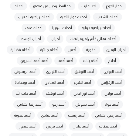
أحجار الجوع
أحد أقارب
أحد المطرودين من glovo
أحداث
أحداث الشغب
أحداث دوار الكدية
أحداث رياضية المغرب
أحداث رياضية دولية
أحداث سوريا
أحداث عنف
أحداث نهائي كأس إفريقيا 2026
أحزاب
أحزاب الوسط
أحزاب اليمين
أحفورة
أحفير
أحكام جنائية
أحكام قضائية
أحلام
أحلام بنات
أحمد أحمد
أحمد أحمد السروي
أحمد البواري
أحمد التوفيق
أحمد التويزي
أحمد الريسوني
أحمد الزفزافي
أحمد الشرع
أحمد العبادي
أحمد بوحدادة
أحمد بولان
أحمد تور الدين
أحمد توقيف
أحمد جاب الله
أحمد جواء
أحمد حموش
أحمد رحو
أحمد رضا الشامي
أحمد رضى الشامي
أحمد رفعت
أحمد عبادي
أحمد عدوية
أحمد عطاف
أحمد عليان
أحمد فرس
أحمد قعبور