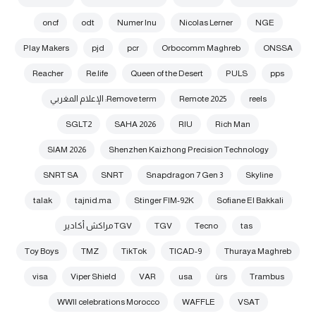
oncf
odt
Numer Inu
Nicolas Lerner
NGE
Play Makers
pjd
pcr
Orbocomm Maghreb
ONSSA
Reacher
Re.life
Queen of the Desert
PULS
pps
reels
Remote 2025
Remove term: الإعلام المغربي
SGLT2
SAHA 2026
RIU
Rich Man
SIAM 2026
Shenzhen Kaizhong Precision Technology
SNRT SA
SNRT
Snapdragon 7 Gen 3
Skyline
talak
tajnid.ma
Stinger FIM-92K
Sofiane El Bakkali
tas
Tecno
TGV
TGV مراكش أكادير
Toy Boys
TMZ
TikTok
TICAD-9
Thuraya Maghreb
visa
Viper Shield
VAR
usa
ùrs
Trambus
WWII celebrations Morocco
WAFFLE
VSAT