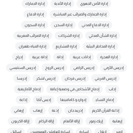
إدارة الأمن الجهوي
إدارة الأندية
إدارة الجمارك
إدارة الجمارك والضرائب غير المباشرة
إدارة الدفاع
إدارة الدفاع المدني
إدارة السجن
إدارة السجون
إدارة الشأن المحلي
إدارة الشركات
إدارة الضرائب المغربية
إدارة المخاطر البيئية
إدارة المشاريع
إدارة المياه طهران
إدارة الهجرة
إدانات عربية
إدانة
إدانة عربية
إدراج
إدريس الأزمي
إدريس الراضي
إدريس الروخ
إدريس السنتيسي
إدريس المريني
إدريس فرحان
إدريس لشكر
إدريسا
إدلب
إدماج الأشخاص في وضعية إعاقة
إدماج الأمازيغية
إدماج النساء
إدواردو كامافينغا
إديس أبابا
إذاعة
إذاعة القرآن الكريم
إذريبدجان
إذعة
إرهاب
إرهابي
إرهابية
إريك زمور
إزالة الألغام
إزالة الركام
إزالة الكربون
إزمير
إزيلال
إساءة
إساءة للعاملين العموميين
إسائيل