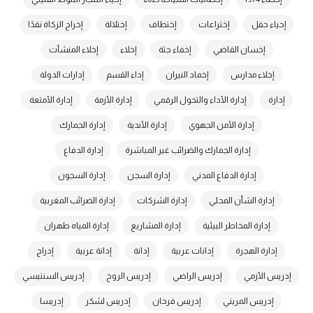
إحياء حفل
إختراعات
إختطاف
إختلالة
إخراج الزكاة نقدًا
إخسان القاضي
إخفاء جثة
إخلاء
إخلاء المنشآت
إخلاء مدارس
إخماد النيران
إداء القسم
إدارات الدولة
إدارة
إدارة الأداء والتحول الرقمي
إدارة الأزمة
إدارة الأمتعة
إدارة الأمن الجهوي
إدارة الأندية
إدارة الجمارك
إدارة الجمارك والضرائب غير المباشرة
إدارة الدفاع
إدارة الدفاع المدني
إدارة السجن
إدارة السجون
إدارة الشأن المحلي
إدارة الشركات
إدارة الضرائب المغربية
إدارة المخاطر البيئية
إدارة المشاريع
إدارة المياه طهران
إدارة الهجرة
إدانات عربية
إدانة
إدانة عربية
إدراج
إدريس الأزمي
إدريس الراضي
إدريس الروخ
إدريس السنتيسي
إدريس المريني
إدريس فرحان
إدريس لشكر
إدريسا