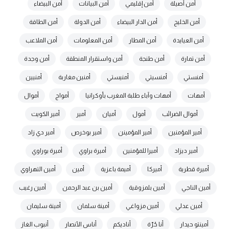
أمن أصيلة
أمن إقليمي
أمن البيانات
أمن البيضاء
أمن الخليج
أمن الدار البيضاء
أمن الدولة
أمن الطاقة
أمن العيايدة
أمن المطار
أمن المعلومات
أمن الملاعب
أمن تمارة
أمن طنجة
أمن واستقرار المنطقة
أمن وجدة
أمنستي
أمنسيتي
أمنيستي
أمنين مغاربة
أمنيين
أمهات
أمهات وآباء طلبة المغرب بأوكرانيا
أمواج
أموال
أموال الضرائب
أمول
أميان
أمير
أمير الكويت
أمير المؤمنين
أمير المؤمينن
أمير بوخرص
أمير دي زاد
أمير ديزاد
أميرا للمؤمنين
أميرة براوي
أميرة بوراوي
أميرة قطرية
أميركا
أميمة باعزية
أمين
أمين التهراوي
أمين الناجي
أمين بلمزوقية
أمين بن عبد الرحمن
أمين رغيب
أمين عدلي
أمين مزواغي
أمينة سلمان
أمينة سليمان
أمينتو حيدار
أنا حُرّة
أناديكم
أناس الأنصار
أنبوب الغاز