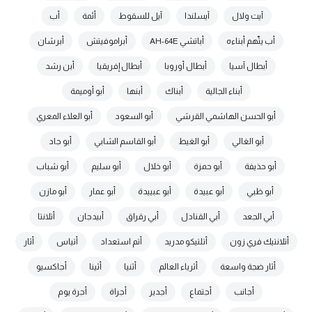
آيت ولال
آيسلندا
آيل للسقوط
أئمة
أب
أب يتّهم أبناءه
أباتشي AH-64E
أبراموفيتش
أبرشان
أبطال آسيا
أبطال أوروبا
أبطال إفريقيا
أبن رشد
أبناء الجالية
أبناك
أبنها
أبو أوميمة
أبو الحسن الهاشمي القرشي
أبو السعود
أبو العلاء المعري
أبو الغالي
أبو الغيط
أبو القاسم الشابي
أبو جاد
أبو حذيفة
أبو حمزة
أبو خلال
أبو سليم
أبو شباب
أبو ظبي
أبو عبيدة
أبو عبييدة
أبو عمار
أبو مازن
أبي الجعد
أبي القنادل
أبي رقراق
أبيدجان
أتلانتا
أتلانتيك فري زون
أتلتيكو مدريد
أتم استعداد
أتياس
أثار
أثار ضجة واسعة
أثرياء العالم
أثنيا
أثينا
أجاكسيو
أجانب
أجتماع
أجدير
أجراة
أجرة يوم