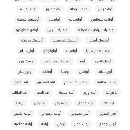
أولاد زباير
أولاد سبيطة
أولاد عزوز
أولاد يوسف
أولاف شولتس
أولمبيات
أولمبياد
أولمبياد البرمجة
أولمبياد الرياضيات الدولية
أولمبياد باريس
أولمبياد طوكيو
أولمبيك آسفي
أولمبيك اليوسفية
أولمبيك خريبكة
أولمبيك مارسيليا
أولمرت
أولوالوكو
أولي ساتر
أولياء الأمور
أوم
أوميغا سبيد ماستر
أوميكرون
أون سايد
أوناحي
أونسا
أونكتاد
أونور شنر
أيات شيطانية
أياكس امستردم
أيام التشريق
أية العلوي
أية قرآنية
أيت أورير
أيت اعميرة
أيت الجيد
أيت الطالب
أيت باها
أيت بوكماز
أيت ملول
أيت ورير
أيرلندا
أيمن السرتي
أيمن حسوني
أيوب الرضواني
أيوب الكعبي
أيوب بوعدي
أيوب لكحل
إباحي
إبادة
إبادة جماعية