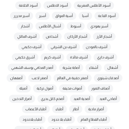
أسود الأطلس المغربية
أسود الاطلس
أسود الخلافة
أسود القاعة
أسيا
أسية المواق
أسير
أسير محررر
أسير يهودي
أسيوط
أشبال الأطلس
أشجار
أشجار الأرز
أشجار الأركان
أشخاص
أشرف المالكي
أشرف بالمودن
أشرف بن الشرقي
أشرف حكيمي
أشرف داري
أشرف فائدة
أشرف كريم
أشرق حكيمي
أشغال
أشقاء
أصابة بشرية
أصدر المحامي يوسف الشهبي
أصدقاء شينوي
أصغر حقيبة في العالم
أصغر لاعب
أصفهان
أصناف التمور
أصوات مخيفة
أصول تركية
أصيلة
أضاحي العيد
أضحية العيد
أضخم كابل بحري
أضرار التدخين
أضرار مادية
أطار
أطباء
أطباء الأعصاب
أطباء القطاع العام
أطباء بلا حدود
أطباء بلاحدود