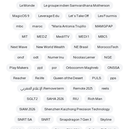
Le Monde
Le groupe indien Samvardhana Motherson
MagicOS 9
Leverage Edu
Let’s Take Off
Les Fourmis
mbc
maroc
María Antonia Trujillo"
MAMGPAP
MIT
MEDZ
Medi1TV
MEDI 1
MBC5
Next Wave
New World Wealth
NE Brasil
MoroccoTech
oncf
odt
Numer Inu
Nicolas Lerner
NGE
Play Makers
pjd
pcr
Orbocomm Maghreb
ONSSA
Reacher
Re.life
Queen of the Desert
PULS
pps
reels
Remote 2025
Remove term: الإعلام المغربي
SGLT2
SAHA 2026
RIU
Rich Man
SIAM 2026
Shenzhen Kaizhong Precision Technology
SNRT SA
SNRT
Snapdragon 7 Gen 3
Skyline