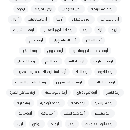
أرصدتهم البنكية
أرض الصومال
أرض الميعاد
أرفود
أرواح غيوانية
أرون بوشنيل
أريحا
أرينا سابالينكا
أزبال
أزرو
أزلا
أزمة
أزمة أداء أجور العمال.
أزمة التأشيرات
أزمة التذاكر
أزمة الجفاف إيران
أزمة الجوع
أزمة الحقائب الدبلوماسية
أزمة الديون
أزمة السكر
أزمة السيارات
أزمة الطاقة
أزمة القيم
أزمة الكهرباء
أزمة اللحوم
أزمة الماء
أزمة المشاريع الاستثمارية بالمغرب
أزمة المياه الجزائر
أزمة المياه طهران
أزمة المياه في المغرب
أزمة النيجر
أزمة تمودة باي
أزمة دبلوماسية
أزمة سائقي الأجرة
أزمة سياسية
أزمة صحية
أزمة غذائية غزة
أزمة قلبية
أزمة كشمير
أزمة كلية الطب
أزمة مائية
أزمة مالية
أزمة مالية المقاولات
أزمور
أزوااد
أزولاي
أزياء