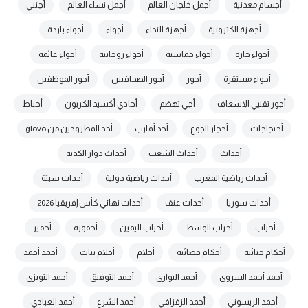
أجسام معدنية
أجمل خلجان العالم
أجمل نساء العالم
أجنبي
أجهزة الكترونية
أجهزة النداء
أجواء
أجواء باردة
أجواء حارة
أجواء حماسية
أجواء روحانية
أجواء غائمة
أجواء مستقرة
أجور
أجور الصحافيين
أجور الموظفين
أجور تقنيي الإسعاف
أجي تهضم
أحادي أكسيد الكربون
أحباط
أحتجاجات
أحجار الجوع
أحد أقارب
أحد المطرودين من glovo
أحداث
أحداث الشغب
أحداث دوار الكدية
أحداث رياضية المغرب
أحداث رياضية دولية
أحداث سبتة
أحداث سوريا
أحداث عنف
أحداث نهائي كأس إفريقيا 2026
أحزاب
أحزاب الوسط
أحزاب اليمين
أحفورة
أحفير
أحكام جنائية
أحكام قضائية
أحلام
أحلام بنات
أحمد أحمد
أحمد أحمد السروي
أحمد البواري
أحمد التوفيق
أحمد التويزي
أحمد الريسوني
أحمد الزفزافي
أحمد الشرع
أحمد العبادي