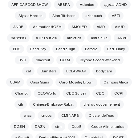
ADHD المغرب
Adonias
AESPA
AFRICA FOOD SHOW
Alyssa Harden
Alan Ritchson
akhnouch
AFZI
ANRF
Animation@DFM
AMOLED
AMD
AM3D
BABYBIO
ATP Tour 250
athletics
astrzinika
ANVR
BDS
Barid Pay
Barid eSign
Barceló
Bad Bunny
BNS
blackout
BiG M
Beyond Speed Weekend
caf
Bumsters
BOLAWRAP
bodycam
CBAM
Casa Guira
Carol Moseley Brown
Campus Africa
Chariot
CEO World
CEO Survey
CDC
CCPI
cih
Chinese Embassy Rabat
chef du gouvernement
cnss
cnops
CMI NAPS
Cluster de l’eau
DGSN
DAZN
ctm
Cop15
Codex Alimentarius
e-Wassit
Durban FilmMart 2025
Dino Nobel
DGST