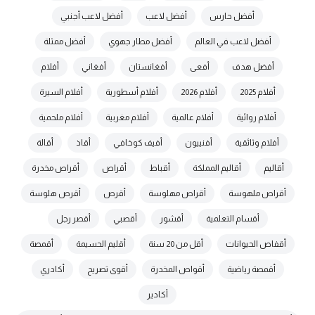
أفضل حارس
أفضل لاعب
أفضل لاعب أجنبي
أفضل لاعب في العالم
أفضل مطار جهوي
أفضل ممثلة
أفضل هدف
أفعى
أفغانستان
أفغاني
أفلام
أفلام 2025
أفلام 2026
أفلام أسطورية
أفلام السيرة
أفلام روائية
أفلام عالمية
أفلام مغربية
أفلام ملحمية
أفلام وثائقية
أفنييون
أفيف كوخافي
أقاذ
أقالة
أقاليم
أقاليم المملكة
أقباط
أقراص
أقراص مخدرة
أقراص ملهوسة
أقراص مهلوسة
أقرص
أقرص هلوسة
أقسام التعلمية
أقشور
أقصبي
أقصر رجل
أقفاص الحيوانات
أقل من 20 سنة
أقليم الحسيمة
أقمصة
أقمصة رياضية
أقواص المخدرة
أقوى تصريح
أكادري
أكادير