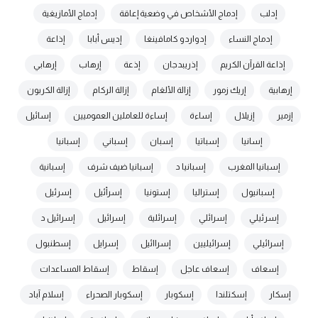
إدلب
إدماج الأشخاص في وضعية إعاقة
إدماج الأمازيغية
إدماج النساء
إدواردو كامافينغا
إديس أبابا
إذاعة
إذاعة القرآن الكريم
إذريبدجان
إذعة
إرهاب
إرهابي
إرهابية
إريك زمور
إزالة الألغام
إزالة الركام
إزالة الكربون
إزمير
إزيلال
إساءة
إساءة للعاملين العموميين
إسائيل
إسانيا
إسباتيا
إسبان
إسباني
إسبانيا
إسبانيا المغرب
إسبانيا د
إسبانيا ضيف شرف
إسبانية
إسبانيول
إستراليا
إستونيا
إسرأئيل
إسرئيل
إسرئيلي
إسرائلي
إسرائلية
إسرائيل
إسرائيل د
إسرائيلي
إسرائيليين
إسراائيل
إسرايل
إسطنبول
إسعاف
إسعاف عاجل
إسقاط
إسقاط المساعدات
إسكار
إسكتلندا
إسكوبار
إسكوبار الصحراء
إسلام آباد