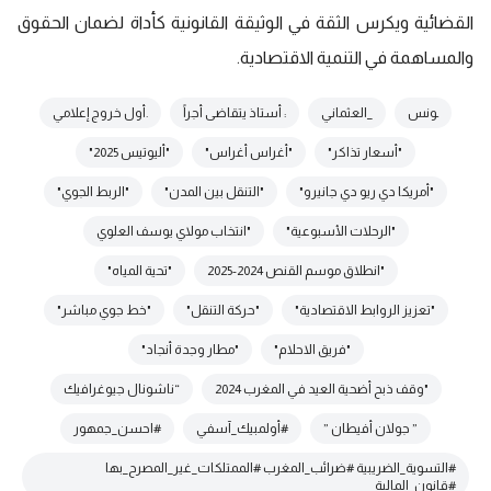
القضائية ويكرس الثقة في الوثيقة القانونية كأداة لضمان الحقوق
والمساهمة في التنمية الاقتصادية.
ـونس
_العثماني
: أستاذ يتقاضى أجراً
.أول خروج إعلامي
"أسعار تذاكر"
"أغراس أغراس"
"أليوتيس 2025"
"أمريكا دي ريو دي جانيرو"
"التنقل بين المدن"
"الربط الجوي"
"الرحلات الأسبوعية"
"انتخاب مولاي يوسف العلوي
"انطلاق موسم القنص 2024-2025
"تحية المياه"
"تعزيز الروابط الاقتصادية"
"حركة التنقل"
"خط جوي مباشر"
"فريق الاحلام"
"مطار وجدة أنجاد"
"وقف ذبح أضحية العيد في المغرب 2024
“ناشونال جيوغرافيك
” جولان أفيطان ”
#أولمبيك_آسفي
#احسن_جمهور
#التسوية_الضريبية #ضرائب_المغرب #الممتلكات_غير_المصرح_بها
#قانون_المالية