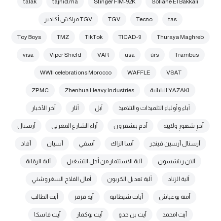
talak
tajnid.ma
Stinger FIM-92K
Sofiane El Bakkali
tas
Tecno
TGV
TGV مراكش أكادير
Toy Boys
TMZ
TikTok
TICAD-9
Thuraya Maghreb
visa
Viper Shield
VAR
usa
ùrs
Trambus
WWII celebrations Morocco
WAFFLE
VSAT
YAZAKI اليابانية
Zhenhua Heavy Industries
ZPMC
آباء وأولياء التلميذات والتلاميذ
آبل
آثار
آخر الأخبار
آخرِ شهورِ ولايتِه
آدم بنشقرون
آراء الشارع المغربي
آرسنال
آرسنال آرسين فينجر
آسا الزاك
آسفي
آسيان
آفاد
آلان ريتشسون
آلية الاستثمار من أجل التشغيل
آلية الرقابة
آلية الزناد
آلية تعديل الكربون
آمال الفلاح السغروشني
آمنة بوعياش
آيات شيطانية
آية قزقز
آيت الطالب
آيت امحمد
آيت بن حدو
آيت بوكماز
آيت فاسكا