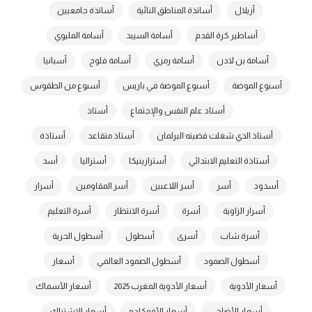
أزيلال
أساتذة المناطق النائية
أساتذة جامعيين
أساطير كرة القدم
أسامة السيبد
أسامة المليوي
أسامة بن لادن
أسامة رمزي
أسامة فلوح
أسبانيا
أسبوع الموضة
أسبوع الموضة في باريس
أسبوع من الطقوس
أستاد علم النفس والإجتماع
أستاذ
أستاذ الذي شغلت قضيته البرلمان
أستاذ متقاعد
أستاذة
أستاذة التعليم الابتدائي
أسترازينيكا
أستراليا
أسد
أسدود
أسر
أسر اللاعبين
أسر المقاومين
أسرار
أسرار الزاوية
أسرة
أسرة الانتظار
أسرة التعليم
أسرة شاب
أسرى
أسطول
أسطول الحرية
أسطول الصمود
أسطول الصمود العالمي
أسعار
أسعار الأدوية
أسعار الأدوية المغرب 2025
أسعار الأسماك
أسعار الأضاحي
أسعار الأفوكادو
أسعار الإشتراك