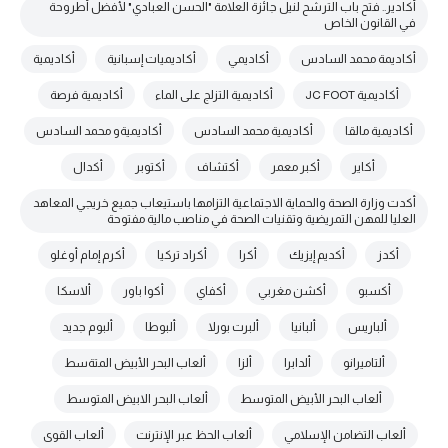
أكادير.. فتح باب الترشح لنيل جائزة العلامة "الحسن العبادي" لأفضل أطروحة
في القانون الخاص
أكاديمة محمد السادس
أكاديمي
أكاديميات إسبانية
أكاديمية
أكاديمية JC FOOT
أكاديمية التزلج على الماء
أكاديمية فرصة
أكاديمية مالقا
أكاديمية محمد السادس
أكاديميةو محمد السادس
أكاير
أكبر معمر
أكتشاف
أكتوبر
أكدال
أكدت وزارة الصحة والحماية الاجتماعية التزامها باستيعاب جميع خريجي المعاهد
العليا للمهن التمريضية وتقنيات الصحة في مناصب مالية مفتوحة
أكدز
أكديم إيزيك
أكرا
أكراد تركيا
أكرم إمام أوغلو
أكسبو
أكشن مغربي
أكفاي
أكوا باور
ألاسكا
ألباريس
ألبانيا
ألبرت بورلا
ألبوطا
ألبوم جديد
ألتاميرانو
ألدابرا
ألزا
ألعاب البحر الأبيض المتةسط
ألعاب البحر الأبيض المتوسط
ألعاب البحر الابيض المتوسط
ألعاب التضامن الإسلامي
ألعاب الحظ عبر الإنترنت
ألعاب القوى