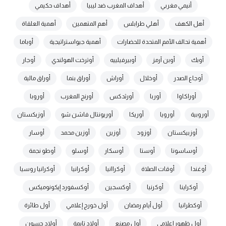
أنيمي مغربي
أهداف المغرب ضد ليبيا
أهداف حكيمي
أهل الكهف
أهلي طرابلس
أهم المتهمين
أهمية العلقاة
أهمية تحالف الأمم المتحدة للحضارات
أهمية جيواستراتيجية
أوباما
أوبك
أوبن آرمز
أوبيرفيلييه
أوترخت الهولندي
أوجار
أوجاع الصدر
أوخلال
أوراش
أوراق بنما
أوراق مالية
أوراكاوا
أوربا
أورثدكس
أورنج المغرب
أوروبا
أوروبية
أورويا
أوريكا
أوريونتال فاشن شو
أوزبكستان
أوزبيكستان
أوزود
أوزين
أوزين محمد
أوسار
أوساسونا
أوستا
أوسكار
أوسلو
أوطو نجمة
أوغندا
أوقات الصلاة
أوكراانيا
أوكرانيا
أوكرانيا روسيا
أوكراينا
أوكرنيا
أوكسجين
أوكسفورد إيكونوميكس
أوكطرانيا
أول أيام رمضان
أول خورج إعلامي
أول طائرة
أول ظهور إعلامي
أول مصنع
أولاد تايمة
أولاد حسون