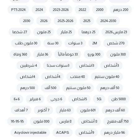
200 درهم
2000
2022
2023-2026
2024
2024 PT5
2030
2026
2025-2026
2025
2024-2030
23 مارس 2026
25 درهما
25 مليار
25 مليون
27 شخصا
270 شخص
2M
3 سنوات
30 سنة
30 مليون طلب
300 مليون
300 يورو
33 حوضاً مائياً
36 مليار
360 وفاة
3أشخاص
3اشخاص
3سنوات سجنا
4 شرطيين
40 مليون سنتيم
48 منتخب
4أشخاص
4اشخاص
50 ألف درهم
50 مليون سنتيم
500 ألف
500 درهم
5000 طن
5G
5اشخاص
6 جرحى
6 فبراير
6+6
60 ألف درهم
601 مليون
63 مليار
7 أكتوبر
7 أهداف
750 ألف متفرج
8 أشخاص
8 مارس
800 مليون
95-95-95
96 مليار درهم
9أشخاص
ACAPS
Acyclovir injectable