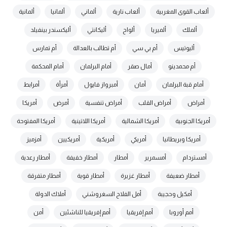
ألعاب القوى المغربية
ألعاب نارية
ألماني
ألمانيا
ألمانية
ألملك
ألميريا
ألواح
أليكانتي
أليكسندر بينفيلد
أليوتيس
أم بي سي
أم تطالب بالعدالة
أم تمارس
أم محمدينو
أمال صقر
أمام البرلمان
أمام المحكمة
أمام قبة البرلمان
أمان
أمبرواز فايول
أمرأة
أمرابط
أمراض
أمراض القلب
أمراض تنفسية
أمرض
أمريكا
أمريكا الجنوبية
أمريكا الشمالية
أمريكا اللاتينية
أمريكا المفتوحة
أمريكا وبريطانيا
أمريكي
أمريكية
أمريكيين
أمزميز
أمستردام
أمسمرير
أمطار
أمطار خفيفة
أمطار رعدية
أمطار ضعيفة
أمطار غزيرة
أمطار قوية
أمطار متفرقة
أمكيل وحجيبة
أمل الفلاح السغروشني
أملاك الدولة
أمم أوروبا
أمم إفريقيا
أمم إفريقيا للناشئين
أمن