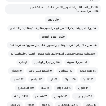
#الذكاء_الاصطناعي #التعاون_الأممي #المغرب #واشنطن
#التنمية_المستدامة
#الرياضية
#فن_الملحون #التراث_الثقافي #بريد_المغرب #اليونسكو #التراث_اللامادي
#كرة_القدم_العربية
#محمد_الخلفي #وفاة_فنان #الفن_المغربي #الدراما_المغربية #لالة_فاطمة
#مخيمات_تندوف #فوضى_أمنية #انتهاكات_حقوق_الإنسان #البوليساريو
#ملعب_المسيرة
#نادي_الرجاء_الرياضي
|رهاب
1.5 درجة مئوية
10 أشخاص
10 أشهر حبس نافذ
10 رمضان
100 تلميذ
100 مباراة
11 طن
110 دراهم
12 شهيد
14 مليون
15 ألف دولار
15 سنة
150 ألف متفرج
150 مليون يورو
160 شرطي
17 شخص
18 الف وفاة
18 شخصا
18 ميدالية المغرب
19 وفاة
1xbet
20 فبراير