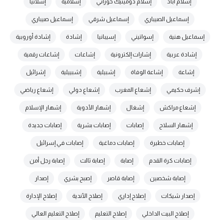
إسلام أباد
إسلام دومينيك حوراني
إسلامية
إسلانيا
إسماعيل الصيباري
إسماعيل شرقي
إسماعيل صيباري
إسماعيل هنية
إسواتيني
إسيبانيا
إشادة
إشادة أوروبية
إشادة عربية
إشارات إلكترونية
إشاعات
إشاعات رقمية
إشاعة
إشاعة الوفاة
إشبيلية
إشبييلية
إشرائيل
إشرف حكيمي
إشعاع المغرب
إشعاع دولي
إشعاع رياضي
إشعاع مراكش
إشغال
إشهار الأدوية
إشهار الإسلام
إشهار السلاح
إصابات
إصابات بشرية
إصابات جديدة
إصابات خطيرة
إصابات دماغية
إصابات في إسرائيل
إصابات كرة القدم
إصابة
إصابة ثالث
إصابة رجل أمن
إصابة شخصين
إصابة قاصر
إصبح بشري
إصدار
إصدار شيكات
إصلاح إداري
إصلاح الأندية
إصلاح الإدارة
إصلاح البيت الداخلي
إصلاح التعليم
إصلاح التعليم العالي