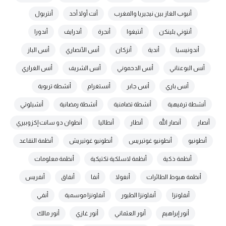
أنبوب الغاز بين نيجيريا والمغرب
أنت أولا أحد
أنتربول
أنتوني بلينكن
أنتيغوا
أنجرة
أندرايف
أندورا
أندونيسيا
أندية
أنزكان
أنس الأنصاري
أنس الباز
أنس البوعناني
أنس الدحموني
أنس الشريف
أنس الغراري
أنس باري
أنس جابر
أنستغرام
أنشطة تربوية
أنشطة ترفيهية
أنشطة تضامنية
أنشطة رمضانية
أنشيلوتي
أنصار
أنصار الله
أنطار
أنطاليا
أنطوان دو سانت إكزوبيري
أنطونيو
أنطونيو غوتيريس
أنطونيو غوتيريش
أنظمة التقاعد
أنظمة ذكية
أنظمة لاسلكية تكتيكية
أنظمة معلومات
أنظمة هبوط الطائرات
أنغولا
أنفا
أنفاق
أنفريس
أنفلونزا
أنفلونزا الطيور
أنفلونزا موسمية
أنفي
أنور إبراهيم
أنور العثماني
أنور غازي
أنور مالك