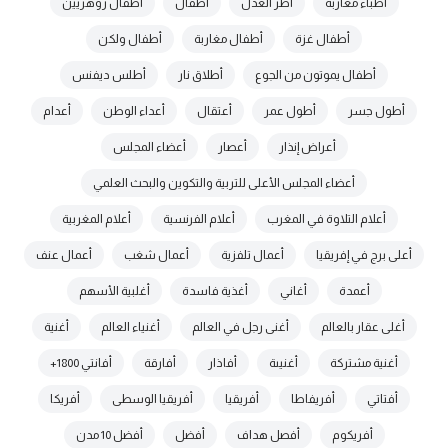
أطباء مغاربة
أطر العدل
أطفال
أطفال زوهريين
أطفال غزة
أطفال مغاربة
أطفال ولكن
أطفال يموتون من الجوع
أطلاق نار
أطلس ديفنس
أطول جسر
أطول عمر
أعتقال
أعداء الوطن
أعدام
أعراض إنذار
أعصار
أعضاء المجلس
أعضاء المجلس الأعلى للتربية والتكوين والبحث العلمي
أعلام التلاوة في المغرب
أعلام الفرنسية
أعلام المغربية
أعلى برج في إفريقيا
أعمال تلفزية
أعمال شغب
أعمال عنف
أعمدة
أغاني
أغذية فاسدة
أغلبية الأسهم
أغلى عقار بالعالم
أغنى رجل في العالم
أغنياء العالم
أغنية
أغنية مشتركة
أغنيىة
أفاذار
أفارقة
أفانتي 1800+
أفتاتي
أفريفاطا
أفريقيا
أفريقيا الوسطى
أفريكا
أفريكوم
أفصل هداف
أفضل
أفضل 10 مدن