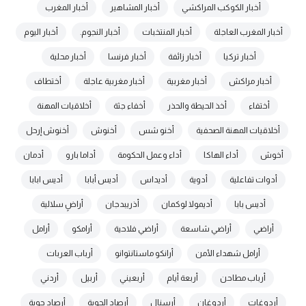
أخبار الكوكب المراكشي
أخبار المشاهير
أخبار المغرب
أخبار المغرب العاجلة
أخبار المنتخبات
أخبار النجوم.
أخبار اليوم
أخبار تركيا
أخبار زائفة
أخبار فرنسا
أخبار محلية
أخبار مراكش
أخبار مغربية
أخبار مغربية عاجلة
أختطاف
أختفاء
أخذ الحيطة والحذر
أخفاء جثة
أخلاقيات المهنة
أخلاقيات المهنة الصحفية
أخنو شس
أخنوش
أخنوش إرحل
أخوش
أداء الهاكا
أداء وعمل الحكومة
أداما بارو
أدمان
أدوات تفاعلية
أدوية
أديداس
أديس أبابا
أديس ابابا
أديس بابا
أديمولا لوكمان
أذريبدجان
أراضٍ سلالية
أراضي
أراضي شاسعة
أراضي فلاحية
أرامكو
أرامل
أرامل شهداء الأمن
أرانكو ماستانتوانو
أرباب العربات
أرباب مطاحن
أربعة أيام
أربعيني
أربيل
أردني
أردوغات
أردوغان
أرسنال
أرصاد الجوية
أرصاد جوية