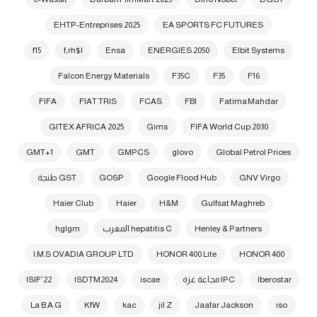
EHTP-Entreprises 2025
EA SPORTS FC FUTURES
f15
f;rh$l
Ensa
ENERGIES 2050
Elbit Systems
Falcon Energy Materials
F35C
F35
F16
FIFA
FIAT TRIS
FCAS
FBI
Fatima Mahdar
GITEX AFRICA 2025
Gims
FIFA World Cup 2030
GMT+1
GMT
GMPCS
glovo
Global Petrol Prices
GNV Virgo
Google Flood Hub
GOSP
GST طنجة
Haier Club
Haier
H&M
Gulfsat Maghreb
Henley & Partners
hepatitis C المغرب
hglgm
I.M.S OVADIA GROUP LTD
HONOR 400 Lite
HONOR 400
Iberostar
IPC مجاعة غزة
iscae
ISDTM2024
ISIF’22
La B.A.G
KfW
kac
jil Z
Jaafar Jackson
iso