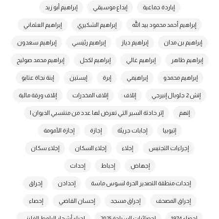
إباردة جماعية
إبداع موسيقي
إبراهيم أبو زيد
إبراهيم أحمد محمود بيد الله
إبراهيم الشكيري
إبراهيم العثماني
إبراهيم بن مدان
إبراهيم دياز
إبراهيم رئيسي
إبراهيم سعدون
إبراهيم ظاهر
إبراهيم غالي
إبراهيم لكحل
إبراهيم محمد صوليح
إبراهيم محمدو
إبراهيمي
إبرة
إبستين
إبنة نجاة عتابو
إتش 2 جلوبال إنيرجي
إتلاف
إتلاف المخدرات
إتلاف ورقة مالية
إتهم
إثر حادثة السير التي تعرض لها عدد من منتسبي الديوان ا
إثيوبيا
إجابات جريئة
إجازة
إجازة الأمومة
إجراءات التجنيس
إجلاء
إجلاء السكان
إجلاء سكان
إجهاض
إحباط
إحداث
إحداث منطقة التصدير الحرة لسوس ماسة
إحدادن
إحراق
إحراق المصحف
إحراق مسجد
إحسان القاضي
إحصاء
إحصاء 1974
إحصائيات السياحة 2025
إحياء أشجار البلوط الفليني