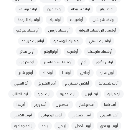
أولاد زباير
أولاد سبيطة
أولاد عزوز
أولاد يوسف
أولاف شولتس
أولمبيات
أولمبياد
أولمبياد البرمجة
أولمبياد الرياضيات الدولية
أولمبياد باريس
أولمبياد طوكيو
أولمبيك آسفي
أولمبيك اليوسفية
أولمبيك خريبكة
أولمبيك مارسيليا
أولمرت
أولوالوكو
أولي ساتر
أولياء الأمور
أوم
أوميغا سبيد ماستر
أوميكرون
أون سايد
أوناحي
أونسا
أونكتاد
أونور شنر
أيات شيطانية
أياكس امستردم
أيام التشريق
أية العلوي
أية قرآنية
أيت أورير
أيت اعميرة
أيت الجيد
أيت الطالب
أيت باها
أيت بوكماز
أيت ملول
أيت ورير
أيرلندا
أيمن السرتي
أيمن حسوني
أيوب الرضواني
أيوب الكعبي
أيوب بوعدي
أيوب لكحل
إباحي
إبادة
إبادة جماعية