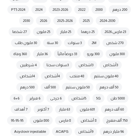
200 درهم
2000
2022
2023-2026
2024
2024 PT5
2030
2026
2025-2026
2025
2024-2030
23 مارس 2026
25 درهما
25 مليار
25 مليون
27 شخصا
270 شخص
2M
3 سنوات
30 سنة
30 مليون طلب
300 مليون
300 يورو
33 حوضاً مائياً
36 مليار
360 وفاة
3أشخاص
3اشخاص
3سنوات سجنا
4 شرطيين
40 مليون سنتيم
48 منتخب
4أشخاص
4اشخاص
50 ألف درهم
50 مليون سنتيم
500 ألف
500 درهم
5000 طن
5G
5اشخاص
6 جرحى
6 فبراير
6+6
60 ألف درهم
601 مليون
63 مليار
7 أكتوبر
7 أهداف
750 ألف متفرج
8 أشخاص
8 مارس
800 مليون
95-95-95
96 مليار درهم
9أشخاص
ACAPS
Acyclovir injectable