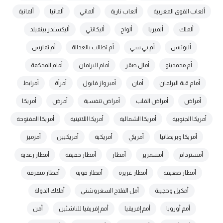
ألعاب القوى المغربية
ألعاب نارية
ألماني
ألمانيا
ألمانية
ألملك
ألميريا
ألواح
أليكانتي
أليكسندر بينفيلد
أليوتيس
أم بي سي
أم تطالب بالعدالة
أم تمارس
أم محمدينو
أمال صقر
أمام البرلمان
أمام المحكمة
أمام قبة البرلمان
أمان
أمبرواز فايول
أمرأة
أمرابط
أمراض
أمراض القلب
أمراض تنفسية
أمرض
أمريكا
أمريكا الجنوبية
أمريكا الشمالية
أمريكا اللاتينية
أمريكا المفتوحة
أمريكا وبريطانيا
أمريكي
أمريكية
أمريكيين
أمزميز
أمستردام
أمسمرير
أمطار
أمطار خفيفة
أمطار رعدية
أمطار ضعيفة
أمطار غزيرة
أمطار قوية
أمطار متفرقة
أمكيل وحجيبة
أمل الفلاح السغروشني
أملاك الدولة
أمم أوروبا
أمم إفريقيا
أمم إفريقيا للناشئين
أمن