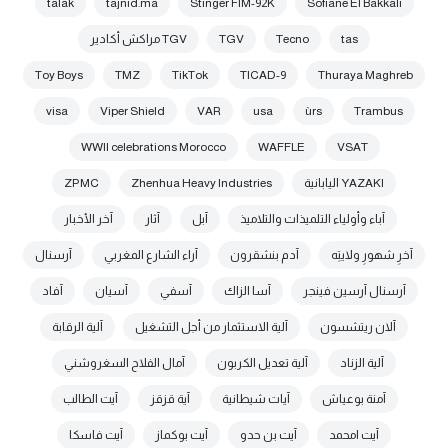
talak
tajnid.ma
Stinger FIM-92K
Sofiane El Bakkali
tas
Tecno
TGV
TGV مراكش أكادير
Toy Boys
TMZ
TikTok
TICAD-9
Thuraya Maghreb
visa
Viper Shield
VAR
usa
ùrs
Trambus
WWII celebrations Morocco
WAFFLE
VSAT
YAZAKI اليابانية
Zhenhua Heavy Industries
ZPMC
آباء وأولياء التلميذات والتلاميذ
آبل
آثار
آخر الأخبار
آخرِ شهورِ ولايتِه
آدم بنشقرون
آراء الشارع المغربي
آرسنال
آرسنال آرسين فينجر
آسا الزاك
آسفي
آسيان
آفاد
آلان ريتشسون
آلية الاستثمار من أجل التشغيل
آلية الرقابة
آلية الزناد
آلية تعديل الكربون
آمال الفلاح السغروشني
آمنة بوعياش
آيات شيطانية
آية قزقز
آيت الطالب
آيت امحمد
آيت بن حدو
آيت بوكماز
آيت فاسكا