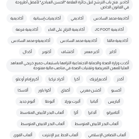
أكادير.. فتح باب الترشح لنيل جائزة العلامة "الحسن العبادي" لأفضل أطروحة
في القانون الخاص
أكاديمة محمد السادس
أكاديمي
أكاديميات إسبانية
أكاديمية
أكاديمية JC FOOT
أكاديمية التزلج على الماء
أكاديمية فرصة
أكاديمية مالقا
أكاديمية محمد السادس
أكاديميةو محمد السادس
أكاير
أكبر معمر
أكتشاف
أكتوبر
أكدال
أكدت وزارة الصحة والحماية الاجتماعية التزامها باستيعاب جميع خريجي المعاهد
العليا للمهن التمريضية وتقنيات الصحة في مناصب مالية مفتوحة
أكدز
أكديم إيزيك
أكرا
أكراد تركيا
أكرم إمام أوغلو
أكسبو
أكشن مغربي
أكفاي
أكوا باور
ألاسكا
ألباريس
ألبانيا
ألبرت بورلا
ألبوطا
ألبوم جديد
ألتاميرانو
ألدابرا
ألزا
ألعاب البحر الأبيض المتةسط
ألعاب البحر الأبيض المتوسط
ألعاب البحر الابيض المتوسط
ألعاب التضامن الإسلامي
ألعاب الحظ عبر الإنترنت
ألعاب القوى