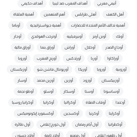
أنيمي مغربي
أهداف المغرب ضد ليبيا
أهداف حكيمي
أهل الكهف
أهلي طرابلس
أهم المتهمين
أهمية العلقاة
أهمية تحالف الأمم المتحدة للحضارات
أهمية جيواستراتيجية
أوباما
أوبك
أوبن آرمز
أوبيرفيلييه
أوترخت الهولندي
أوجار
أوجاع الصدر
أوخلال
أوراش
أوراق بنما
أوراق مالية
أوراكاوا
أوربا
أورثدكس
أورنج المغرب
أوروبا
أوروبية
أورويا
أوريكا
أوريونتال فاشن شو
أوزبكستان
أوزبيكستان
أوزود
أوزين
أوزين محمد
أوسار
أوساسونا
أوستا
أوسكار
أوسلو
أوطو نجمة
أوغندا
أوقات الصلاة
أوكراانيا
أوكرانيا
أوكرانيا روسيا
أوكراينا
أوكرنيا
أوكسجين
أوكسفورد إيكونوميكس
أوكطرانيا
أول أيام رمضان
أول خورج إعلامي
أول طائرة
أول ظهور إعلامي
أول مصنع
أولاد تايمة
أولاد حسون