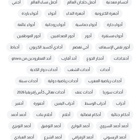
أجسام معدنية
أجمل خلجان العالم
أجمل نساء العالم
أجنبي
أجهزة الكترونية
أجهزة النداء
أجواء
أجواء باردة
أجواء حارة
أجواء حماسية
أجواء روحانية
أجواء غائمة
أجواء مستقرة
أجور
أجور الصحافيين
أجور الموظفين
أجور تقنيي الإسعاف
أجي تهضم
أحادي أكسيد الكربون
أحباط
أحتجاجات
أحجار الجوع
أحد أقارب
أحد المطرودين من glovo
أحداث
أحداث الشغب
أحداث دوار الكدية
أحداث رياضية المغرب
أحداث رياضية دولية
أحداث سبتة
أحداث سوريا
أحداث عنف
أحداث نهائي كأس إفريقيا 2026
أحزاب
أحزاب الوسط
أحزاب اليمين
أحفورة
أحفير
أحكام جنائية
أحكام قضائية
أحلام
أحلام بنات
أحمد أحمد
أحمد أحمد السروي
أحمد البواري
أحمد التوفيق
أحمد التويزي
أحمد الريسوني
أحمد الزفزافي
أحمد الشرع
أحمد العبادي