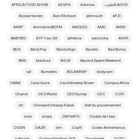
ADHD المغرب
Adonias
AESPA
AFRICA FOOD SHOW
Alyssa Harden
Alan Ritchson
akhnouch
AFZI
ANRF
Animation@DFM
AMOLED
AMD
AM3D
BABYBIO
ATP Tour 250
athletics
astrzinika
ANVR
BDS
Barid Pay
Barid eSign
Barceló
Bad Bunny
BNS
blackout
BiG M
Beyond Speed Weekend
caf
Bumsters
BOLAWRAP
bodycam
CBAM
Casa Guira
Carol Moseley Brown
Campus Africa
Chariot
CEO World
CEO Survey
CDC
CCPI
cih
Chinese Embassy Rabat
chef du gouvernement
cnss
cnops
CMI NAPS
Cluster de l’eau
DGSN
DAZN
ctm
Cop15
Codex Alimentarius
e-Wassit
Durban FilmMart 2025
Dino Nobel
DGST