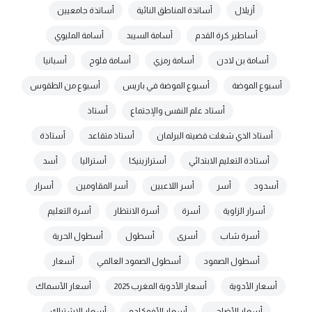
أزيلال
أساتذة المناطق النائية
أساتذة جامعيين
أساطير كرة القدم
أسامة السيبد
أسامة المليوي
أسامة بن لادن
أسامة رمزي
أسامة فلوح
أسبانيا
أسبوع الموضة
أسبوع الموضة في باريس
أسبوع من الطقوس
أستاد علم النفس والإجتماع
أستاذ
أستاذ الذي شغلت قضيته البرلمان
أستاذ متقاعد
أستاذة
أستاذة التعليم الابتدائي
أسترازينيكا
أستراليا
أسد
أسدود
أسر
أسر اللاعبين
أسر المقاومين
أسرار
أسرار الزاوية
أسرة
أسرة الانتظار
أسرة التعليم
أسرة شاب
أسرى
أسطول
أسطول الحرية
أسطول الصمود
أسطول الصمود العالمي
أسعار
أسعار الأدوية
أسعار الأدوية المغرب 2025
أسعار الأسماك
أسعار الأضاحي
أسعار الأفوكادو
أسعار الإشتراك