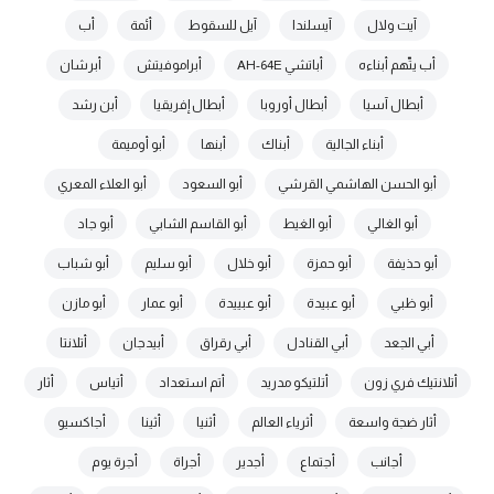
آيت ولال
آيسلندا
آيل للسقوط
أئمة
أب
أب يتّهم أبناءه
أباتشي AH-64E
أبراموفيتش
أبرشان
أبطال آسيا
أبطال أوروبا
أبطال إفريقيا
أبن رشد
أبناء الجالية
أبناك
أبنها
أبو أوميمة
أبو الحسن الهاشمي القرشي
أبو السعود
أبو العلاء المعري
أبو الغالي
أبو الغيط
أبو القاسم الشابي
أبو جاد
أبو حذيفة
أبو حمزة
أبو خلال
أبو سليم
أبو شباب
أبو ظبي
أبو عبيدة
أبو عبييدة
أبو عمار
أبو مازن
أبي الجعد
أبي القنادل
أبي رقراق
أبيدجان
أتلانتا
أتلانتيك فري زون
أتلتيكو مدريد
أتم استعداد
أتياس
أثار
أثار ضجة واسعة
أثرياء العالم
أثنيا
أثينا
أجاكسيو
أجانب
أجتماع
أجدير
أجراة
أجرة يوم