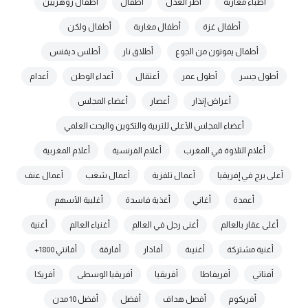
أطباء مغاربة
أطر العدل
أطفال
أطفال زوهريين
أطفال غزة
أطفال مغاربة
أطفال ولكن
أطفال يموتون من الجوع
أطلاق نار
أطلس ديفنس
أطول جسر
أطول عمر
أعتقال
أعداء الوطن
أعدام
أعراض إنذار
أعصار
أعضاء المجلس
أعضاء المجلس الأعلى للتربية والتكوين والبحث العلمي
أعلام التلاوة في المغرب
أعلام الفرنسية
أعلام المغربية
أعلى برج في إفريقيا
أعمال تلفزية
أعمال شغب
أعمال عنف
أعمدة
أغاني
أغذية فاسدة
أغلبية الأسهم
أغلى عقار بالعالم
أغنى رجل في العالم
أغنياء العالم
أغنية
أغنية مشتركة
أغنيىة
أفاذار
أفارقة
أفانتي 1800+
أفتاتي
أفريفاطا
أفريقيا
أفريقيا الوسطى
أفريكا
أفريكوم
أفصل هداف
أفضل
أفضل 10 مدن