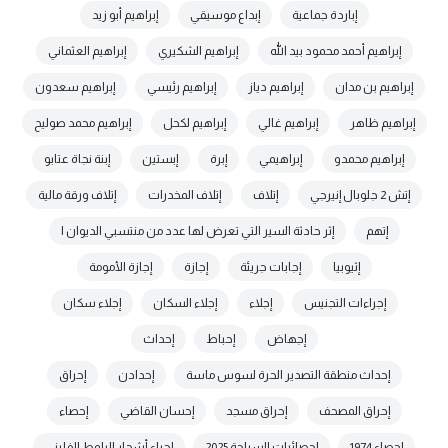
إباردة جماعية
إبداع موسيقي
إبراهيم أبو زيد
إبراهيم أحمد محمود بيد الله
إبراهيم الشكيري
إبراهيم العثماني
إبراهيم بن مدان
إبراهيم دياز
إبراهيم رئيسي
إبراهيم سعدون
إبراهيم ظاهر
إبراهيم غالي
إبراهيم لكحل
إبراهيم محمد صوليح
إبراهيم محمدو
إبراهيمي
إبرة
إبستين
إبنة نجاة عتابو
إتش 2 جلوبال إنيرجي
إتلاف
إتلاف المخدرات
إتلاف ورقة مالية
إتهم
إثر حادثة السير التي تعرض لها عدد من منتسبي الديوان ا
إثيوبيا
إجابات جريئة
إجازة
إجازة الأمومة
إجراءات التجنيس
إجلاء
إجلاء السكان
إجلاء سكان
إجهاض
إحباط
إحداث
إحداث منطقة التصدير الحرة لسوس ماسة
إحدادن
إحراق
إحراق المصحف
إحراق مسجد
إحسان القاضي
إحصاء
إحصاء 1974
إحصائيات السياحة 2025
إحياء أشجار البلوط الفليني