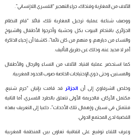
الآلاف من المغاربة وقتذاك، جراء التهجير “القسري اللاإنساني”.
ووصف شناعة عملية ترحيل المغاربة تلك، قائلا “قام النظام
الجزائري باقتحام البيوت بكل وحشية وأخرجوا الأطفال والشيوخ
والنساء من ديارهم، و منهم من كان نائما”، كاشفا أن إحياء الذاكرة
أمر لا محيد عنه، وذلك عن طريق التأليف.
كما استحضر عملية اقتياد الآلاف من النساء والرجال والأطفال
والمسنين، وحتى ذوي الإحتياجات الخاصة صوب الحدود المغربية.
وخلص الشرفاوي إلى أن
الجزائر
قد قامت بإتيان “جرم شنيع،
مكتمل الأركان، فالجريمة الأولى تتعلق بالطرد القسري، أما الثانية
فتتمثل في نسيان وإهمال تلك الأحداث”، داعيا إلى التعريف بهذه
القضية لدى المجتمع الدولي.
وعرف اللقاء توقيع على اتفاقية تعاون بين المنظمة المغربية