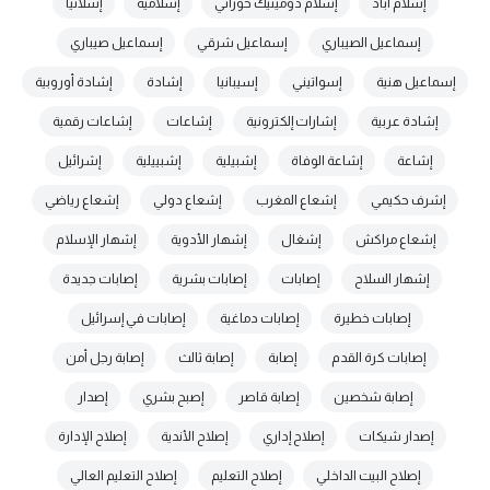
إسلام أباد
إسلام دومينيك حوراني
إسلامية
إسلانيا
إسماعيل الصيباري
إسماعيل شرقي
إسماعيل صيباري
إسماعيل هنية
إسواتيني
إسيبانيا
إشادة
إشادة أوروبية
إشادة عربية
إشارات إلكترونية
إشاعات
إشاعات رقمية
إشاعة
إشاعة الوفاة
إشبيلية
إشبييلية
إشرائيل
إشرف حكيمي
إشعاع المغرب
إشعاع دولي
إشعاع رياضي
إشعاع مراكش
إشغال
إشهار الأدوية
إشهار الإسلام
إشهار السلاح
إصابات
إصابات بشرية
إصابات جديدة
إصابات خطيرة
إصابات دماغية
إصابات في إسرائيل
إصابات كرة القدم
إصابة
إصابة ثالث
إصابة رجل أمن
إصابة شخصين
إصابة قاصر
إصبح بشري
إصدار
إصدار شيكات
إصلاح إداري
إصلاح الأندية
إصلاح الإدارة
إصلاح البيت الداخلي
إصلاح التعليم
إصلاح التعليم العالي