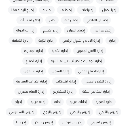
إحياء حفل
إختراعات
إختطاف
إختلالة
إخراج الزكاة نقدًا
إخسان القاضي
إخفاء جثة
إخلاء
إخلاء المنشآت
إخلاء مدارس
إخماد النيران
إداء القسم
إدارات الدولة
إدارة
إدارة الأداء والتحول الرقمي
إدارة الأزمة
إدارة الأمتعة
إدارة الأمن الجهوي
إدارة الأندية
إدارة الجمارك
إدارة الجمارك والضرائب غير المباشرة
إدارة الدفاع
إدارة الدفاع المدني
إدارة السجن
إدارة السجون
إدارة الشأن المحلي
إدارة الشركات
إدارة الضرائب المغربية
إدارة المخاطر البيئية
إدارة المشاريع
إدارة المياه طهران
إدارة الهجرة
إدانات عربية
إدانة
إدانة عربية
إدراج
إدريس الأزمي
إدريس الراضي
إدريس الروخ
إدريس السنتيسي
إدريس المريني
إدريس فرحان
إدريس لشكر
إدريسا