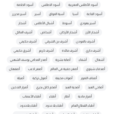
أسود الأطلس المغربية
أسود الاطلس
أسود الخلافة
أسود القاعة
أسيا
أسية المواق
أسير
أسير محررر
أسير يهودي
أسيوط
أشبال الأطلس
أشجار
أشجار الأرز
أشجار الأركان
أشخاص
أشرف المالكي
أشرف بالمودن
أشرف بن الشرقي
أشرف حكيمي
أشرف داري
أشرف فائدة
أشرف كريم
أشرق حكيمي
أشغال
أشقاء
أصابة بشرية
أصدر المحامي يوسف الشهبي
أصدقاء شينوي
أصغر حقيبة في العالم
أصغر لاعب
أصفهان
أصناف التمور
أصوات مخيفة
أصول تركية
أصيلة
أضاحي العيد
أضحية العيد
أضخم كابل بحري
أضرار التدخين
أضرار مادية
أطار
أطباء
أطباء الأعصاب
أطباء القطاع العام
أطباء بلا حدود
أطباء بلاحدود