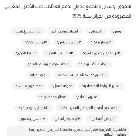
لحقوق الإنسان والتجمع الدولي لدعم العائلات ذات الأصل المغربي
المطرودة من الجزائر سنة 1975.
ـونس
_العثماني
: أستاذ يتقاضى أجراً
.أول خروج إعلامي
"أسعار تذاكر"
"أغراس أغراس"
"أليوتيس 2025"
"أمريكا دي ريو دي جانيرو"
"التنقل بين المدن"
"الربط الجوي"
"الرحلات الأسبوعية"
"انتخاب مولاي يوسف العلوي
"انطلاق موسم القنص 2024-2025
"تحية المياه"
"تعزيز الروابط الاقتصادية"
"حركة التنقل"
"خط جوي مباشر"
"فريق الاحلام"
"مطار وجدة أنجاد"
"وقف ذبح أضحية العيد في المغرب 2024
“ناشونال جيوغرافيك
” جولان أفيطان ”
#أولمبيك_آسفي
#احسن_جمهور
#التسوية_الضريبية #ضرائب_المغرب #الممتلكات_غير_المصرح_بها
#قانون_المالية