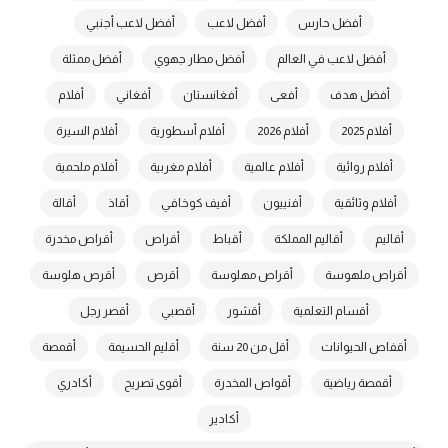
أفضل حارس
أفضل لاعب
أفضل لاعب أجنبي
أفضل لاعب في العالم
أفضل مطار جهوي
أفضل ممثلة
أفضل هدف
أفعى
أفغانستان
أفغاني
أفلام
أفلام 2025
أفلام 2026
أفلام أسطورية
أفلام السيرة
أفلام روائية
أفلام عالمية
أفلام مغربية
أفلام ملحمية
أفلام وثائقية
أفنييون
أفيف كوخافي
أقاذ
أقالة
أقاليم
أقاليم المملكة
أقباط
أقراص
أقراص مخدرة
أقراص ملهوسة
أقراص مهلوسة
أقرص
أقرص هلوسة
أقسام التعلمية
أقشور
أقصبي
أقصر رجل
أقفاص الحيوانات
أقل من 20 سنة
أقليم الحسيمة
أقمصة
أقمصة رياضية
أقواص المخدرة
أقوى تصريح
أكادري
أكادير