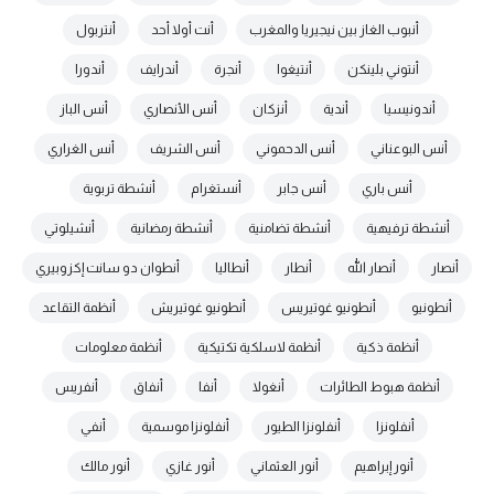
أنبوب الغاز بين نيجيريا والمغرب
أنت أولا أحد
أنتربول
أنتوني بلينكن
أنتيغوا
أنجرة
أندرايف
أندورا
أندونيسيا
أندية
أنزكان
أنس الأنصاري
أنس الباز
أنس البوعناني
أنس الدحموني
أنس الشريف
أنس الغراري
أنس باري
أنس جابر
أنستغرام
أنشطة تربوية
أنشطة ترفيهية
أنشطة تضامنية
أنشطة رمضانية
أنشيلوتي
أنصار
أنصار الله
أنطار
أنطاليا
أنطوان دو سانت إكزوبيري
أنطونيو
أنطونيو غوتيريس
أنطونيو غوتيريش
أنظمة التقاعد
أنظمة ذكية
أنظمة لاسلكية تكتيكية
أنظمة معلومات
أنظمة هبوط الطائرات
أنغولا
أنفا
أنفاق
أنفريس
أنفلونزا
أنفلونزا الطيور
أنفلونزا موسمية
أنفي
أنور إبراهيم
أنور العثماني
أنور غازي
أنور مالك