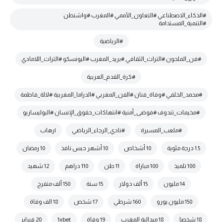
#الذكاء_الاصطناعي #التعاون_الأممي #المغرب #واشنطن
#التنمية_المستدامة
#الرياضية
#فن_الملحون #التراث_الثقافي #بريد_المغرب #اليونسكو #التراث_اللامادي
#كرة_القدم_العربية
#محمد_الخلفي #وفاة_فنان #الفن_المغربي #الدراما_المغربية #لالة_فاطمة
#مخيمات_تندوف #فوضى_أمنية #انتهاكات_حقوق_الإنسان #البوليساريو
#ملعب_المسيرة
#نادي_الرجاء_الرياضي
|رهاب
1.5 درجة مئوية
10 أشخاص
10 أشهر حبس نافذ
10 رمضان
100 تلميذ
100 مباراة
11 طن
110 دراهم
12 شهيد
14 مليون
15 ألف دولار
15 سنة
150 ألف متفرج
150 مليون يورو
160 شرطي
17 شخص
18 الف وفاة
18 شخصا
18 ميدالية المغرب
19 وفاة
1xbet
20 فبراير