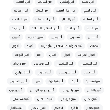
أمن أصيلة
أمن إقليمي
أمن البيانات
أمن البيضاء
أمن الخليج
أمن الدار البيضاء
أمن الدولة
أمن الطاقة
أمن العيايدة
أمن المطار
أمن المعلومات
أمن الملاعب
أمن تمارة
أمن طنجة
أمن واستقرار المنطقة
أمن وجدة
أمنستي
أمنسيتي
أمنيستي
أمنين مغاربة
أمنيين
أمهات
أمهات وآباء طلبة المغرب بأوكرانيا
أمواج
أموال
أموال الضرائب
أمول
أميان
أمير
أمير الكويت
أمير المؤمنين
أمير المؤمينن
أمير بوخرص
أمير دي زاد
أمير ديزاد
أميرا للمؤمنين
أميرة براوي
أميرة بوراوي
أميرة قطرية
أميركا
أميمة باعزية
أمين
أمين التهراوي
أمين الناجي
أمين بلمزوقية
أمين بن عبد الرحمن
أمين رغيب
أمين عدلي
أمين مزواغي
أمينة سلمان
أمينة سليمان
أمينتو حيدار
أنا حُرّة
أناديكم
أناس الأنصار
أنبوب الغاز