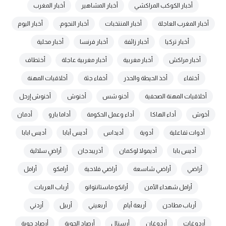
أخبار الكوكب المراكشي
أخبار المشاهير
أخبار المغرب
أخبار المغرب العاجلة
أخبار المنتخبات
أخبار النجوم.
أخبار اليوم
أخبار تركيا
أخبار زائفة
أخبار فرنسا
أخبار محلية
أخبار مراكش
أخبار مغربية
أخبار مغربية عاجلة
أختطاف
أختفاء
أخذ الحيطة والحذر
أخفاء جثة
أخلاقيات المهنة
أخلاقيات المهنة الصحفية
أخنو شس
أخنوش
أخنوش إرحل
أخوش
أداء الهاكا
أداء وعمل الحكومة
أداما بارو
أدمان
أدوات تفاعلية
أدوية
أديداس
أديس أبابا
أديس ابابا
أديس بابا
أديمولا لوكمان
أذريبدجان
أراضٍ سلالية
أراضي
أراضي شاسعة
أراضي فلاحية
أرامكو
أرامل
أرامل شهداء الأمن
أرانكو ماستانتوانو
أرباب العربات
أرباب مطاحن
أربعة أيام
أربعيني
أربيل
أردني
أردوغات
أردوغان
أرسنال
أرصاد الجوية
أرصاد جوية