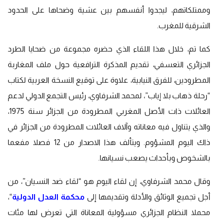
وممتلكاتهم، ليجدوا أنفسهم بين عشية وضحاها على الحدود
الشرقية للمغرب.
كما تم، خلال هذا اللقاء الذي حضره مجموعة من ضحايا الطرد
الجزائري التعسفي، تقديم المذكرة الترافعية حول ملف المغاربة
المطرودين، للفرق النيابية، علاوة على توقيع النسخة العربية لكتاب
“رحلة ذهاب بلا إياب”، لمحمد الشرفاوي، رئيس التجمع الدولي لدعم
العائلات ذات الأصل المغربي المطرودة من الجزائر سنة 1975،
والذي يتناول فيه معاناته وآلاف العائلات المطرودة من الجزائر في
ذاك اليوم المشؤوم. ويتألف هذا الاصدار من 12 فصلا مفعما
بالشخوص وبأحداث يصعب نسيانها.
وقال محمد الشرفاوي، إن لقاء اليوم هو “لقاء ضد النسيان”، من
أجل تجميع الوثائق والأدلة وتقديمها إلى
محكمة العدل الدولية
“،
محملا النظام الجزائري مسؤولية المعاناة التي تعرض لها مئات