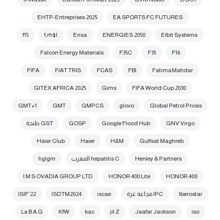
EHTP-Entreprises 2025
EA SPORTS FC FUTURES
f15
f;rh$l
Ensa
ENERGIES 2050
Elbit Systems
Falcon Energy Materials
F35C
F35
F16
FIFA
FIAT TRIS
FCAS
FBI
Fatima Mahdar
GITEX AFRICA 2025
Gims
FIFA World Cup 2030
GMT+1
GMT
GMPCS
glovo
Global Petrol Prices
GNV Virgo
Google Flood Hub
GOSP
GST طنجة
Haier Club
Haier
H&M
Gulfsat Maghreb
Henley & Partners
hepatitis C المغرب
hglgm
I.M.S OVADIA GROUP LTD
HONOR 400 Lite
HONOR 400
Iberostar
IPC مجاعة غزة
iscae
ISDTM2024
ISIF’22
La B.A.G
KfW
kac
jil Z
Jaafar Jackson
iso