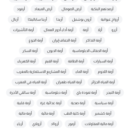
أرصدتهم البنكية
أرض الصومال
أرض الميعاد
أرفود
أرواح غيوانية
أرون بوشنيل
أريحا
أرينا سابالينكا
أزبال
أزرو
أزلا
أزمة
أزمة أداء أجور العمال.
أزمة التأشيرات
أزمة التذاكر
أزمة الجفاف إيران
أزمة الجوع
أزمة الحقائب الدبلوماسية
أزمة الديون
أزمة السكر
أزمة السيارات
أزمة الطاقة
أزمة القيم
أزمة الكهرباء
أزمة اللحوم
أزمة الماء
أزمة المشاريع الاستثمارية بالمغرب
أزمة المياه الجزائر
أزمة المياه طهران
أزمة المياه في المغرب
أزمة النيجر
أزمة تمودة باي
أزمة دبلوماسية
أزمة سائقي الأجرة
أزمة سياسية
أزمة صحية
أزمة غذائية غزة
أزمة قلبية
أزمة كشمير
أزمة كلية الطب
أزمة مائية
أزمة مالية
أزمة مالية المقاولات
أزمور
أزوااد
أزولاي
أزياء