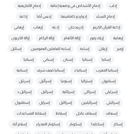
إدلب
إدماج الأشخاص في وضعية إعاقة
إدماج الأمازيغية
إدماج النساء
إدواردو كامافينغا
إديس أبابا
إذاعة
إذاعة القرآن الكريم
إذريبدجان
إذعة
إرهاب
إرهابي
إرهابية
إريك زمور
إزالة الألغام
إزالة الركام
إزالة الكربون
إزمير
إزيلال
إساءة
إساءة للعاملين العموميين
إسائيل
إسانيا
إسباتيا
إسبان
إسباني
إسبانيا
إسبانيا المغرب
إسبانيا د
إسبانيا ضيف شرف
إسبانية
إسبانيول
إستراليا
إستونيا
إسرأئيل
إسرئيل
إسرئيلي
إسرائلي
إسرائلية
إسرائيل
إسرائيل د
إسرائيلي
إسرائيليين
إسراائيل
إسرايل
إسطنبول
إسعاف
إسعاف عاجل
إسقاط
إسقاط المساعدات
إسكار
إسكتلندا
إسكوبار
إسكوبار الصحراء
إسلام آباد