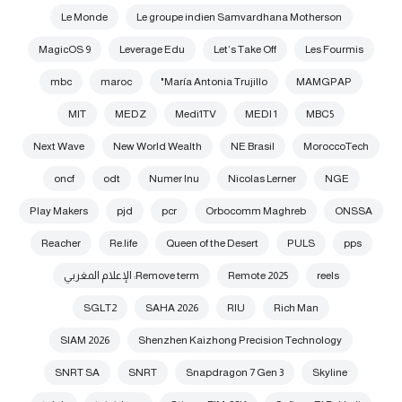
Le Monde
Le groupe indien Samvardhana Motherson
MagicOS 9
Leverage Edu
Let’s Take Off
Les Fourmis
mbc
maroc
María Antonia Trujillo"
MAMGPAP
MIT
MEDZ
Medi1TV
MEDI 1
MBC5
Next Wave
New World Wealth
NE Brasil
MoroccoTech
oncf
odt
Numer Inu
Nicolas Lerner
NGE
Play Makers
pjd
pcr
Orbocomm Maghreb
ONSSA
Reacher
Re.life
Queen of the Desert
PULS
pps
reels
Remote 2025
Remove term: الإعلام المغربي
SGLT2
SAHA 2026
RIU
Rich Man
SIAM 2026
Shenzhen Kaizhong Precision Technology
SNRT SA
SNRT
Snapdragon 7 Gen 3
Skyline