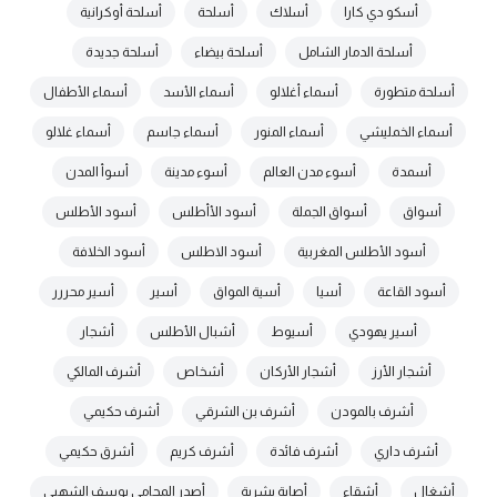
أسكو دي كارا
أسلاك
أسلحة
أسلحة أوكرانية
أسلحة الدمار الشامل
أسلحة بيضاء
أسلحة جديدة
أسلحة متطورة
أسماء أغلالو
أسماء الأسد
أسماء الأطفال
أسماء الخمليشي
أسماء المنور
أسماء جاسم
أسماء غلالو
أسمدة
أسوء مدن العالم
أسوء مدينة
أسوأ المدن
أسواق
أسواق الجملة
أسود الأأطلس
أسود الأطلس
أسود الأطلس المغربية
أسود الاطلس
أسود الخلافة
أسود القاعة
أسيا
أسية المواق
أسير
أسير محررر
أسير يهودي
أسيوط
أشبال الأطلس
أشجار
أشجار الأرز
أشجار الأركان
أشخاص
أشرف المالكي
أشرف بالمودن
أشرف بن الشرقي
أشرف حكيمي
أشرف داري
أشرف فائدة
أشرف كريم
أشرق حكيمي
أشغال
أشقاء
أصابة بشرية
أصدر المحامي يوسف الشهبي