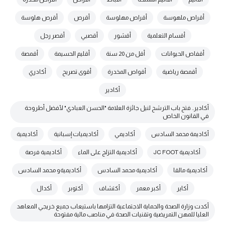
أقراص ملهوسة
أقراص مهلوسة
أقرص
أقرص هلوسة
أقسام التعلمية
أقشور
أقصبي
أقصر رجل
أقفاص الحيوانات
أقل من 20 سنة
أقليم الحسيمة
أقمصة
أقمصة رياضية
أقواص المخدرة
أقوى تصريح
أكادري
أكادير
أكادير.. فتح باب الترشح لنيل جائزة العلامة "الحسن العبادي" لأفضل أطروحة
في القانون الخاص
أكاديمة محمد السادس
أكاديمي
أكاديميات إسبانية
أكاديمية
أكاديمية JC FOOT
أكاديمية التزلج على الماء
أكاديمية فرصة
أكاديمية مالقا
أكاديمية محمد السادس
أكاديميةو محمد السادس
أكاير
أكبر معمر
أكتشاف
أكتوبر
أكدال
أكدت وزارة الصحة والحماية الاجتماعية التزامها باستيعاب جميع خريجي المعاهد
العليا للمهن التمريضية وتقنيات الصحة في مناصب مالية مفتوحة