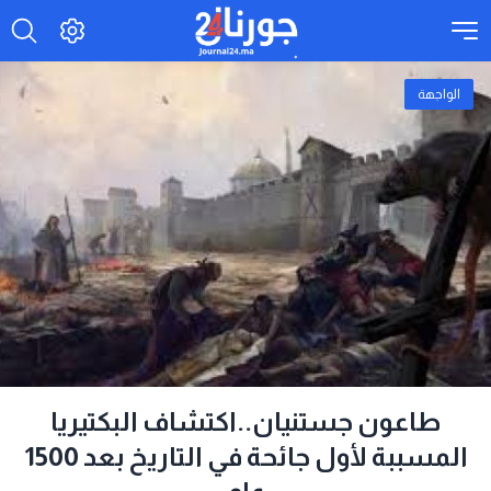
الواجهة
طاعون جستنيان..اكتشاف البكتيريا
المسببة لأول جائحة في التاريخ بعد 1500