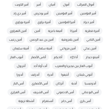
أموال الضرائب
أمول
أميان
أمير
أمير الكويت
أمير المؤمنين
أمير المؤمينن
أمير بوخرص
أمير دي زاد
أمير ديزاد
أميرا للمؤمنين
أميرة براوي
أميرة بوراوي
أميرة قطرية
أميركا
أميمة باعزية
أمين
أمين التهراوي
أمين الناجي
أمين بلمزوقية
أمين بن عبد الرحمن
أمين رغيب
أمين عدلي
أمين مزواغي
أمينة سلمان
أمينة سليمان
أمينتو حيدار
أنا حُرّة
أناديكم
أناس الأنصار
أنبوب الغاز
أنبوب الغاز بين نيجيريا والمغرب
أنت أولا أحد
أنتربول
أنتوني بلينكن
أنتيغوا
أنجرة
أندرايف
أندورا
أندونيسيا
أندية
أنزكان
أنس الأنصاري
أنس الباز
أنس البوعناني
أنس الدحموني
أنس الشريف
أنس الغراري
أنس باري
أنس جابر
أنستغرام
أنشطة تربوية