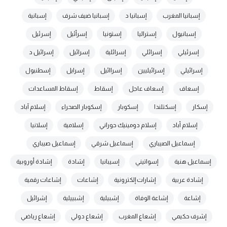
إسبانيا المغرب
إسبانيا د
إسبانيا ضيف شرف
إسبانية
إسبانيول
إستراليا
إستونيا
إسرأئيل
إسرئيل
إسرئيلي
إسرائلي
إسرائلية
إسرائيل
إسرائيل د
إسرائيلي
إسرائيليين
إسراائيل
إسرايل
إسطنبول
إسعاف
إسعاف عاجل
إسقاط
إسقاط المساعدات
إسكار
إسكتلندا
إسكوبار
إسكوبار الصحراء
إسلام آباد
إسلام أباد
إسلام دومينيك حوراني
إسلامية
إسلانيا
إسماعيل الصيباري
إسماعيل شرقي
إسماعيل صيباري
إسماعيل هنية
إسواتيني
إسيبانيا
إشادة
إشادة أوروبية
إشادة عربية
إشارات إلكترونية
إشاعات
إشاعات رقمية
إشاعة
إشاعة الوفاة
إشبيلية
إشبييلية
إشرائيل
إشرف حكيمي
إشعاع المغرب
إشعاع دولي
إشعاع رياضي