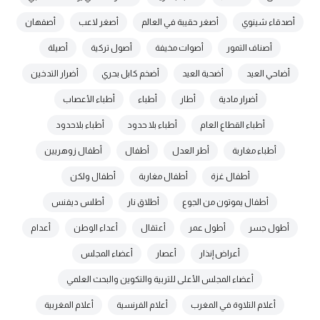
أصدقاء شينوي
أصغر حقيبة في العالم
أصغر لاعب
أصفهان
أصناف التمور
أصوات مخيفة
أصول تركية
أصيلة
أضاحي العيد
أضحية العيد
أضخم كابل بحري
أضرار التدخين
أضرار مادية
أطار
أطباء
أطباء الأعصاب
أطباء القطاع العام
أطباء بلا حدود
أطباء بلاحدود
أطباء مغاربة
أطر العدل
أطفال
أطفال زوهريين
أطفال غزة
أطفال مغاربة
أطفال ولكن
أطفال يموتون من الجوع
أطلاق نار
أطلس ديفنس
أطول جسر
أطول عمر
أعتقال
أعداء الوطن
أعدام
أعراض إنذار
أعصار
أعضاء المجلس
أعضاء المجلس الأعلى للتربية والتكوين والبحث العلمي
أعلام التلاوة في المغرب
أعلام الفرنسية
أعلام المغربية