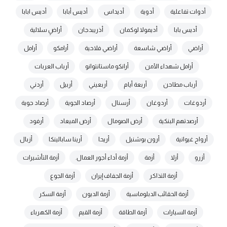
أدوات تفاعلية
أدوية
أديداس
أديس أبابا
أديس ابابا
أديس بابا
أديمولا لوكمان
أذريبدجان
أراضٍ سلالية
أراضي
أراضي شاسعة
أراضي فلاحية
أرامكو
أرامل
أرامل شهداء الأمن
أرانكو ماستانتوانو
أرباب العربات
أرباب مطاحن
أربعة أيام
أربعيني
أربيل
أردني
أردوغات
أردوغان
أرسنال
أرصاد الجوية
أرصاد جوية
أرصدتهم البنكية
أرض الصومال
أرض الميعاد
أرفود
أرواح غيوانية
أرون بوشنيل
أريحا
أرينا سابالينكا
أزبال
أزرو
أزلا
أزمة
أزمة أداء أجور العمال.
أزمة التأشيرات
أزمة التذاكر
أزمة الجفاف إيران
أزمة الجوع
أزمة الحقائب الدبلوماسية
أزمة الديون
أزمة السكر
أزمة السيارات
أزمة الطاقة
أزمة القيم
أزمة الكهرباء