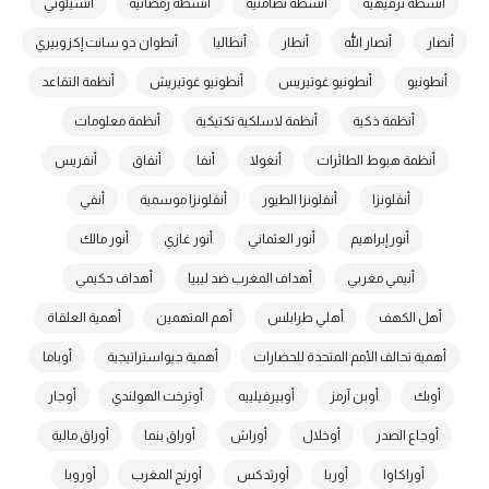
أنشطة ترفيهية
أنشطة تضامنية
أنشطة رمضانية
أنشيلوتي
أنصار
أنصار الله
أنطار
أنطاليا
أنطوان دو سانت إكزوبيري
أنطونيو
أنطونيو غوتيريس
أنطونيو غوتيريش
أنظمة التقاعد
أنظمة ذكية
أنظمة لاسلكية تكتيكية
أنظمة معلومات
أنظمة هبوط الطائرات
أنغولا
أنفا
أنفاق
أنفريس
أنفلونزا
أنفلونزا الطيور
أنفلونزا موسمية
أنفي
أنور إبراهيم
أنور العثماني
أنور غازي
أنور مالك
أنيمي مغربي
أهداف المغرب ضد ليبيا
أهداف حكيمي
أهل الكهف
أهلي طرابلس
أهم المتهمين
أهمية العلقاة
أهمية تحالف الأمم المتحدة للحضارات
أهمية جيواستراتيجية
أوباما
أوبك
أوبن آرمز
أوبيرفيلييه
أوترخت الهولندي
أوجار
أوجاع الصدر
أوخلال
أوراش
أوراق بنما
أوراق مالية
أوراكاوا
أوربا
أورثدكس
أورنج المغرب
أوروبا