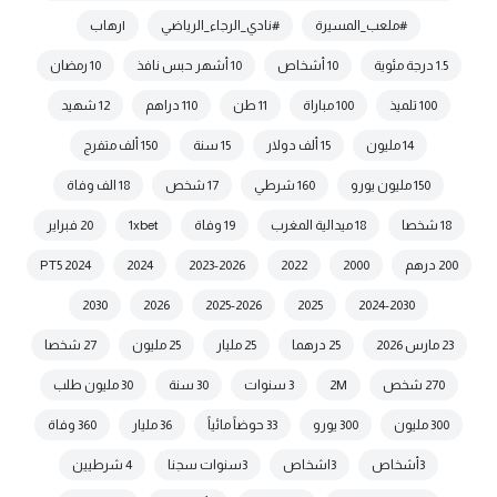
#ملعب_المسيرة
#نادي_الرجاء_الرياضي
|رهاب
1.5 درجة مئوية
10 أشخاص
10 أشهر حبس نافذ
10 رمضان
100 تلميذ
100 مباراة
11 طن
110 دراهم
12 شهيد
14 مليون
15 ألف دولار
15 سنة
150 ألف متفرج
150 مليون يورو
160 شرطي
17 شخص
18 الف وفاة
18 شخصا
18 ميدالية المغرب
19 وفاة
1xbet
20 فبراير
200 درهم
2000
2022
2023-2026
2024
2024 PT5
2030
2026
2025-2026
2025
2024-2030
23 مارس 2026
25 درهما
25 مليار
25 مليون
27 شخصا
270 شخص
2M
3 سنوات
30 سنة
30 مليون طلب
300 مليون
300 يورو
33 حوضاً مائياً
36 مليار
360 وفاة
3أشخاص
3اشخاص
3سنوات سجنا
4 شرطيين