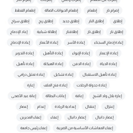
إضرام نار
إطعام
إطعام الحيوانات الضالة
إطعام القطط
إطلاق
إطلاق النار
إطلاق جديد
إطلاق ريح
إطلاق سراح
إطلاق نار
إطلاق ناز
إطلاقنار
إطلالة شبابية
إعاد الإدماج
إعادة إدماج السجناء
إعادة الأسر
إعادة الأعمار
إعادة الإدماج
إعادة الإعمار
إعادة الإيواء
إعادة التأهيل
إعادة التدوير
إعادة الحياة
إعادة الدفن
إعادة الهيكلة
إعادة تأهيل
إعادة تأهيل الاستقبال
إعادة تشكيل
إعادة تمثيل درامي.
إعادة جدولة الرحلات
إعادة فتح الملف
إعارة
إعارة بلال ولد الشيخ
إعاقة
إعانات البطالة
إعانة عيد الأضحى
إعتزال
إعتقال
إعدادية الريادة
إعدام
إعصار
إعصار دانيال
إعضار دانيال
إعفاء
إعفاء المديرين
إعفاء المعاشات الأساسية من الضريبة
إعفاء رئيس جامعة