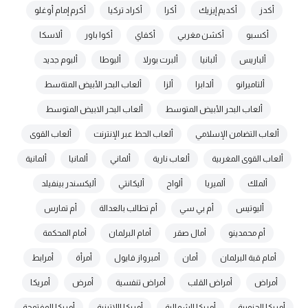
أكدز
أكديم إيزيك
أكرا
أكراد تركيا
أكرم إمام أوغلو
أكسبو
أكشن مغربي
أكفاي
أكوا باور
ألاسكا
ألباريس
ألبانيا
ألبرت بورلا
ألبوطا
ألبوم جديد
ألتاميرانو
ألدابرا
ألزا
ألعاب البحر الأبيض المتةسط
ألعاب البحر الأبيض المتوسط
ألعاب البحر الابيض المتوسط
ألعاب التضامن الإسلامي
ألعاب الحظ عبر الإنترنت
ألعاب القوى
ألعاب القوى المغربية
ألعاب نارية
ألماني
ألمانيا
ألمانية
ألملك
ألميريا
ألواح
أليكانتي
أليكسندر بينفيلد
أليوتيس
أم بي سي
أم تطالب بالعدالة
أم تمارس
أم محمدينو
أمال صقر
أمام البرلمان
أمام المحكمة
أمام قبة البرلمان
أمان
أمبرواز فايول
أمرأة
أمرابط
أمراض
أمراض القلب
أمراض تنفسية
أمرض
أمريكا
أمريكا الجنوبية
أمريكا الشمالية
أمريكا اللاتينية
أمريكا المفتوحة