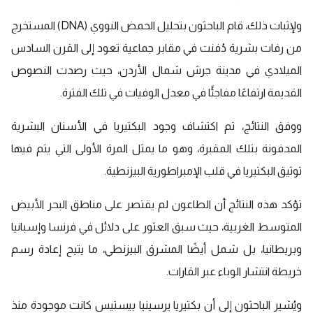
ولإثبات ذلك، قام الباحثون بتحليل الحمض النووي (DNA) المستخرج
من رفات بشرية دُفنت في مقابر جماعية تعود إلى القرن السادس
الميلادي في مدينة جرش شمال الأردن، حيث رصدت النصوص
القديمة ارتفاعًا مفاجئًا في معدل الوفيات في تلك الفترة.
ووفق النتائج، تم اكتشاف وجود البكتيريا في الأسنان البشرية
المدفونة بتلك المقبرة، وهو ما يمثل المرة الأولى التي يتم فيها
توثيق البكتيريا في قلب الإمبراطورية البيزنطية.
تؤكد هذه النتائج أن الطاعون لم يقتصر على مناطق البحر الأبيض
المتوسط الغربية، حيث سبق العثور على دلائل في فرنسا وإسبانيا
وبريطانيا، بل شمل أيضًا المشرق البيزنطي، ما يتيح إعادة رسم
خريطة انتشار الوباء عبر القارات.
ويُشير الباحثون إلى أن بكتيريا يرسينيا بيستيس كانت موجودة منذ