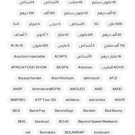
40 مليون سنتيم
48 منتخب
4أشخاص
4اشخاص
50 ألف درهم
50 مليون سنتيم
500 ألف
500 درهم
5000 طن
5G
5اشخاص
6 جرحى
6 فبراير
6+6
60 ألف درهم
601 مليون
63 مليار
7 أكتوبر
7 أهداف
750 ألف متفرج
8 أشخاص
8 مارس
800 مليون
95-95-95
96 مليار درهم
9أشخاص
ACAPS
Acyclovir injectable
ADHD المغرب
Adonias
AESPA
AFRICA FOOD SHOW
Alyssa Harden
Alan Ritchson
akhnouch
AFZI
ANRF
Animation@DFM
AMOLED
AMD
AM3D
BABYBIO
ATP Tour 250
athletics
astrzinika
ANVR
BDS
Barid Pay
Barid eSign
Barceló
Bad Bunny
BNS
blackout
BiG M
Beyond Speed Weekend
caf
Bumsters
BOLAWRAP
bodycam