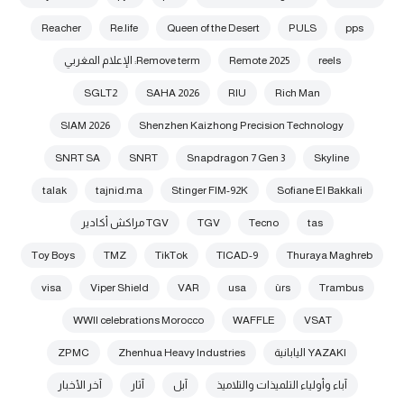
Reacher
Re.life
Queen of the Desert
PULS
pps
reels
Remote 2025
Remove term: الإعلام المغربي
SGLT2
SAHA 2026
RIU
Rich Man
SIAM 2026
Shenzhen Kaizhong Precision Technology
SNRT SA
SNRT
Snapdragon 7 Gen 3
Skyline
talak
tajnid.ma
Stinger FIM-92K
Sofiane El Bakkali
tas
Tecno
TGV
TGV مراكش أكادير
Toy Boys
TMZ
TikTok
TICAD-9
Thuraya Maghreb
visa
Viper Shield
VAR
usa
ùrs
Trambus
WWII celebrations Morocco
WAFFLE
VSAT
YAZAKI اليابانية
Zhenhua Heavy Industries
ZPMC
آباء وأولياء التلميذات والتلاميذ
آبل
آثار
آخر الأخبار