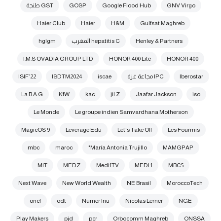
GNV Virgo
Google Flood Hub
GOSP
GST طنجة
Haier Club
Haier
H&M
Gulfsat Maghreb
Henley & Partners
hepatitis C المغرب
hglgm
I.M.S OVADIA GROUP LTD
HONOR 400 Lite
HONOR 400
Iberostar
IPC مجاعة غزة
iscae
ISDTM2024
ISIF’22
La B.A.G
KfW
kac
jil Z
Jaafar Jackson
iso
Le Monde
Le groupe indien Samvardhana Motherson
MagicOS 9
Leverage Edu
Let’s Take Off
Les Fourmis
mbc
maroc
María Antonia Trujillo"
MAMGPAP
MIT
MEDZ
Medi1TV
MEDI 1
MBC5
Next Wave
New World Wealth
NE Brasil
MoroccoTech
oncf
odt
Numer Inu
Nicolas Lerner
NGE
Play Makers
pjd
pcr
Orbocomm Maghreb
ONSSA