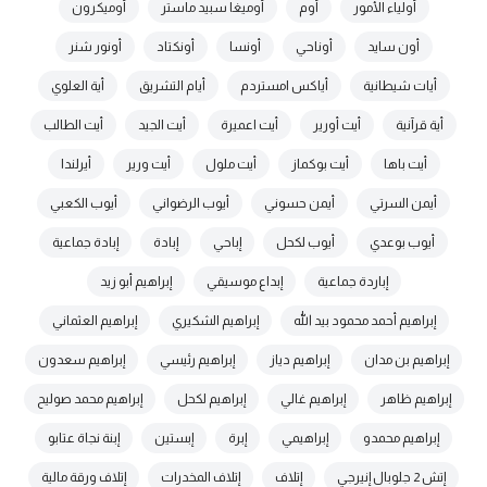
أولياء الأمور
أوم
أوميغا سبيد ماستر
أوميكرون
أون سايد
أوناحي
أونسا
أونكتاد
أونور شنر
أيات شيطانية
أياكس امستردم
أيام التشريق
أية العلوي
أية قرآنية
أيت أورير
أيت اعميرة
أيت الجيد
أيت الطالب
أيت باها
أيت بوكماز
أيت ملول
أيت ورير
أيرلندا
أيمن السرتي
أيمن حسوني
أيوب الرضواني
أيوب الكعبي
أيوب بوعدي
أيوب لكحل
إباحي
إبادة
إبادة جماعية
إباردة جماعية
إبداع موسيقي
إبراهيم أبو زيد
إبراهيم أحمد محمود بيد الله
إبراهيم الشكيري
إبراهيم العثماني
إبراهيم بن مدان
إبراهيم دياز
إبراهيم رئيسي
إبراهيم سعدون
إبراهيم ظاهر
إبراهيم غالي
إبراهيم لكحل
إبراهيم محمد صوليح
إبراهيم محمدو
إبراهيمي
إبرة
إبستين
إبنة نجاة عتابو
إتش 2 جلوبال إنيرجي
إتلاف
إتلاف المخدرات
إتلاف ورقة مالية