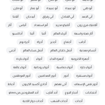
أبو ظبي
أبو عبيدة
أبو عبييدة
أبو عمار
أبو مازن
أبي الجعد
أبي القنادل
أبي رقراق
أبيدجان
أتلانتا
أتلانتيك فري زون
أتلتيكو مدريد
أتم استعداد
أتياس
أثار
أثار ضجة واسعة
أثرياء العالم
أثنيا
أثينا
أجاكسيو
أجانب
أجتماع
أجدير
أجراة
أجرة يوم
أجسام معدنية
أجمل خلجان العالم
أجمل نساء العالم
أجنبي
أجهزة الكترونية
أجهزة النداء
أجواء
أجواء باردة
أجواء حارة
أجواء حماسية
أجواء روحانية
أجواء غائمة
أجواء مستقرة
أجور
أجور الصحافيين
أجور الموظفين
أجور تقنيي الإسعاف
أجي تهضم
أحادي أكسيد الكربون
أحباط
أحتجاجات
أحجار الجوع
أحد أقارب
أحد المطرودين من glovo
أحداث
أحداث الشغب
أحداث دوار الكدية