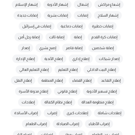
إشعاع مراكش
إشغال
إشهار الأدوية
إشهار الإسلام
إشهار السلاح
إصابات
إصابات بشرية
إصابات جديدة
إصابات خطيرة
إصابات دماغية
إصابات في إسرائيل
إصابات كرة القدم
إصابة
إصابة ثالث
إصابة رجل أمن
إصابة شخصين
إصابة قاصر
إصبح بشري
إصدار
إصدار شيكات
إصلاح إداري
إصلاح الأندية
إصلاح الإدارة
إصلاح البيت الداخلي
إصلاح التعليم
إصلاح التعليم العالي
إصلاح التقاعد
إصلاح القضاء
إصلاح المنظمة
إصلاح النقل
إصلاح تسعير الأدوية
إصلاح قانوني
إصلاح مدونة الأسرة
إصلاح منظومة العدالة
إصلاح نظام الكفالة
إصلاحات
إصلاحات شاملة
إصلاحات كبرى
إضراب
إضراب الأساتذة
إضراب الأطباء
إضراب الصيادلة
إضراب الطعام
إضراب عن الطعام
إضراب وطني
إضرابات
إضرام النار