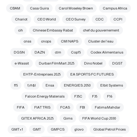
CBAM
Casa Guira
Carol Moseley Brown
Campus Africa
Chariot
CEO World
CEO Survey
CDC
CCPI
cih
Chinese Embassy Rabat
chef du gouvernement
cnss
cnops
CMI NAPS
Cluster de l’eau
DGSN
DAZN
ctm
Cop15
Codex Alimentarius
e-Wassit
Durban FilmMart 2025
Dino Nobel
DGST
EHTP-Entreprises 2025
EA SPORTS FC FUTURES
f15
f;rh$l
Ensa
ENERGIES 2050
Elbit Systems
Falcon Energy Materials
F35C
F35
F16
FIFA
FIAT TRIS
FCAS
FBI
Fatima Mahdar
GITEX AFRICA 2025
Gims
FIFA World Cup 2030
GMT+1
GMT
GMPCS
glovo
Global Petrol Prices