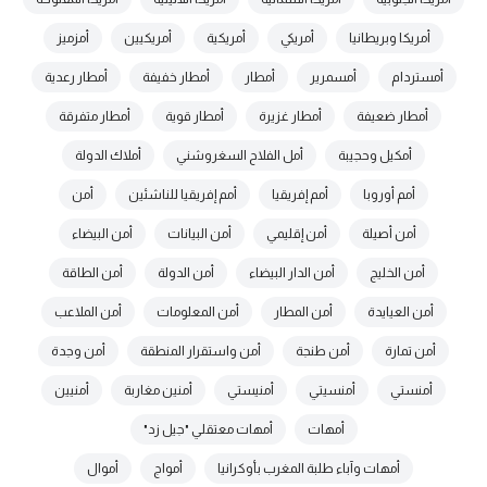
أمريكا وبريطانيا
أمريكي
أمريكية
أمريكيين
أمزميز
أمستردام
أمسمرير
أمطار
أمطار خفيفة
أمطار رعدية
أمطار ضعيفة
أمطار غزيرة
أمطار قوية
أمطار متفرقة
أمكيل وحجيبة
أمل الفلاح السغروشني
أملاك الدولة
أمم أوروبا
أمم إفريقيا
أمم إفريقيا للناشئين
أمن
أمن أصيلة
أمن إقليمي
أمن البيانات
أمن البيضاء
أمن الخليج
أمن الدار البيضاء
أمن الدولة
أمن الطاقة
أمن العيايدة
أمن المطار
أمن المعلومات
أمن الملاعب
أمن تمارة
أمن طنجة
أمن واستقرار المنطقة
أمن وجدة
أمنستي
أمنسيتي
أمنيستي
أمنين مغاربة
أمنيين
أمهات
أمهات معتقلي "جيل زد"
أمهات وآباء طلبة المغرب بأوكرانيا
أمواج
أموال