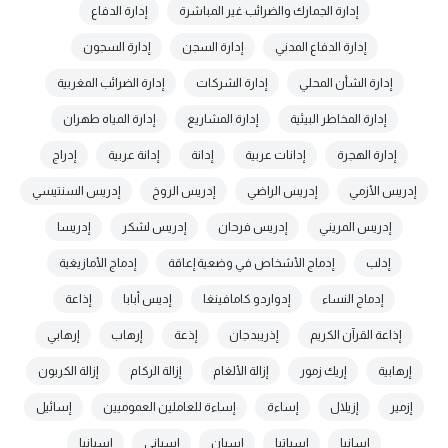
إدارة الجمارك والضرائب غير المباشرة
إدارة الدفاع
إدارة الدفاع المدني
إدارة السجن
إدارة السجون
إدارة الشأن المحلي
إدارة الشركات
إدارة الضرائب المغربية
إدارة المخاطر البيئية
إدارة المشاريع
إدارة المياه طهران
إدارة الهجرة
إدانات عربية
إدانة
إدانة عربية
إدراج
إدريس الأزمي
إدريس الراضي
إدريس الروخ
إدريس السنتيسي
إدريس المريني
إدريس فرحان
إدريس لشكر
إدريسا
إدلب
إدماج الأشخاص في وضعية إعاقة
إدماج الأمازيغية
إدماج النساء
إدواردو كامافينغا
إديس أبابا
إذاعة
إذاعة القرآن الكريم
إذريبدجان
إذعة
إرهاب
إرهابي
إرهابية
إريك زمور
إزالة الألغام
إزالة الركام
إزالة الكربون
إزمير
إزيلال
إساءة
إساءة للعاملين العموميين
إسائيل
إسانيا
إسباتيا
إسبان
إسباني
إسبانيا