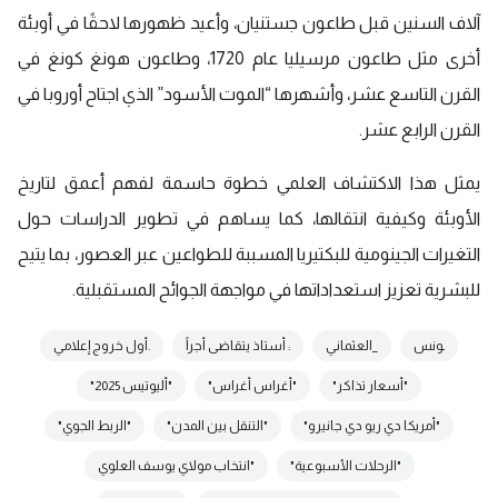
آلاف السنين قبل طاعون جستنيان، وأعيد ظهورها لاحقًا في أوبئة
أخرى مثل طاعون مرسيليا عام 1720، وطاعون هونغ كونغ في
القرن التاسع عشر، وأشهرها “الموت الأسود” الذي اجتاح أوروبا في
القرن الرابع عشر.
يمثل هذا الاكتشاف العلمي خطوة حاسمة لفهم أعمق لتاريخ
الأوبئة وكيفية انتقالها، كما يساهم في تطوير الدراسات حول
التغيرات الجينومية للبكتيريا المسببة للطواعين عبر العصور، بما يتيح
للبشرية تعزيز استعداداتها في مواجهة الجوائح المستقبلية.
ـونس
_العثماني
: أستاذ يتقاضى أجراً
.أول خروج إعلامي
"أسعار تذاكر"
"أغراس أغراس"
"أليوتيس 2025"
"أمريكا دي ريو دي جانيرو"
"التنقل بين المدن"
"الربط الجوي"
"الرحلات الأسبوعية"
"انتخاب مولاي يوسف العلوي