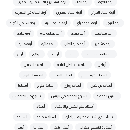
أزمة اللحوم
أزمة الماء
أزمة المشاريع الاستثمارية بالمغرب
أزمة المياه الجزائر
أزمة المياه طهران
أزمة المياه في المغرب
أزمة النيجر
أزمة تمودة باي
أزمة دبلوماسية
أزمة سائقي الأجرة
أزمة سياسية
أزمة صحية
أزمة غذائية غزة
أزمة قلبية
أزمة كشمير
أزمة كلية الطب
أزمة مائية
أزمة مالية
أزمة مالية المقاولات
أزمور
أزوااد
أزولاي
أزياء
أزيلال
أساتذة المناطق النائية
أساتذة جامعيين
أساطير كرة القدم
أسامة السيبد
أسامة المليوي
أسامة بن لادن
أسامة رمزي
أسامة فلوح
أسبانيا
أسبوع الموضة
أسبوع الموضة في باريس
أسبوع من الطقوس
أستاد علم النفس والإجتماع
أستاذ
أستاذ الذي شغلت قضيته البرلمان
أستاذ متقاعد
أستاذة
أستاذة التعليم الابتدائي
أسترازينيكا
أستراليا
أسد