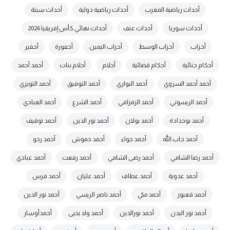
أحداث رياضية المغرب
أحداث رياضية دولية
أحداث سبتة
أحداث سوريا
أحداث عنف
أحداث نهائي كأس إفريقيا 2026
أحزاب
أحزاب الوسط
أحزاب اليمين
أحفورة
أحفير
أحكام جنائية
أحكام قضائية
أحلام
أحلام بنات
أحمد أحمد
أحمد أحمد السروي
أحمد البواري
أحمد التوفيق
أحمد التويزي
أحمد الريسوني
أحمد الزفزافي
أحمد الشرع
أحمد العبادي
أحمد بوحدادة
أحمد بولان
أحمد تور الدين
أحمد توقيف
أحمد جاب الله
أحمد جواء
أحمد حموش
أحمد رحو
أحمد رضا الشامي
أحمد رضى الشامي
أحمد رفعت
أحمد عبادي
أحمد عدوية
أحمد عطاف
أحمد عليان
أحمد فرس
أحمد قعبور
أحمد مكي
أحمد ناصر الريسي
أحمد نور الدين
أحمد نور اليدن
أحمد نورالدين
أحمد ولد يحيى
أحمدأوسار