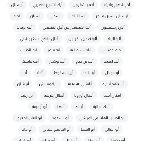
آخرِ شهورِ ولايتِه
آدم بنشقرون
آراء الشارع المغربي
آرسنال
آرسنال آرسين فينجر
آسا الزاك
آسفي
آسيان
آفاد
آلان ريتشسون
آلية الاستثمار من أجل التشغيل
آلية الرقابة
آلية الزناد
آلية تعديل الكربون
آمال الفلاح السغروشني
آمنة بوعياش
آيات شيطانية
آية قزقز
آيت الطالب
آيت امحمد
آيت بن حدو
آيت بوكماز
آيت فاسكا
آيت ولال
آيسلندا
آيل للسقوط
أئمة
أب
أب يتّهم أبناءه
أباتشي AH-64E
أبراموفيتش
أبرشان
أبطال آسيا
أبطال أوروبا
أبطال إفريقيا
أبن رشد
أبناء الجالية
أبناك
أبنها
أبو أوميمة
أبو الحسن الهاشمي القرشي
أبو السعود
أبو العلاء المعري
أبو الغالي
أبو الغيط
أبو القاسم الشابي
أبو جاد
أبو حذيفة
أبو حمزة
أبو خلال
أبو سليم
أبو شباب