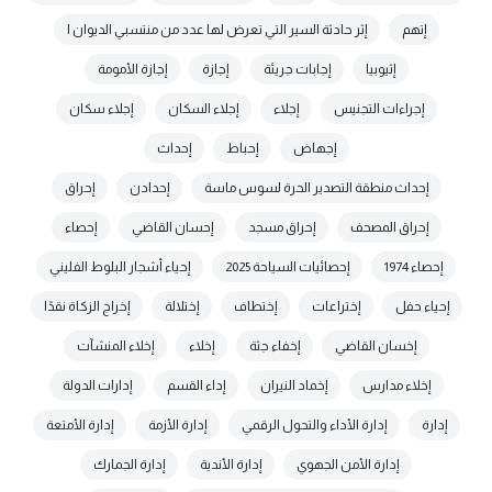
إتهم
إثر حادثة السير التي تعرض لها عدد من منتسبي الديوان ا
إثيوبيا
إجابات جريئة
إجازة
إجازة الأمومة
إجراءات التجنيس
إجلاء
إجلاء السكان
إجلاء سكان
إجهاض
إحباط
إحداث
إحداث منطقة التصدير الحرة لسوس ماسة
إحدادن
إحراق
إحراق المصحف
إحراق مسجد
إحسان القاضي
إحصاء
إحصاء 1974
إحصائيات السياحة 2025
إحياء أشجار البلوط الفليني
إحياء حفل
إختراعات
إختطاف
إختلالة
إخراج الزكاة نقدًا
إخسان القاضي
إخفاء جثة
إخلاء
إخلاء المنشآت
إخلاء مدارس
إخماد النيران
إداء القسم
إدارات الدولة
إدارة
إدارة الأداء والتحول الرقمي
إدارة الأزمة
إدارة الأمتعة
إدارة الأمن الجهوي
إدارة الأندية
إدارة الجمارك