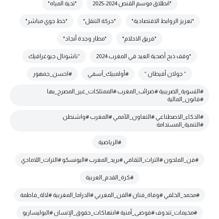
"انطلاق موسم القنص 2024-2025
"تحية المياه"
"تعزيز الروابط الاقتصادية"
"حركة التنقل"
"خط جوي مباشر"
"فريق الاحلام"
"مطار وجدة أنجاد"
"وقف ذبح أضحية العيد في المغرب 2024
“ناشونال جيوغرافيك
” جولان أفيطان ”
#أولمبيك_آسفي
#احسن_جمهور
#التسوية_الضريبية #ضرائب_المغرب #الممتلكات_غير_المصرح_بها
#قانون_المالية
#الذكاء_الاصطناعي #التعاون_الأممي #المغرب #واشنطن
#التنمية_المستدامة
#الرياضية
#فن_الملحون #التراث_الثقافي #بريد_المغرب #اليونسكو #التراث_اللامادي
#كرة_القدم_العربية
#محمد_الخلفي #وفاة_فنان #الفن_المغربي #الدراما_المغربية #لالة_فاطمة
#مخيمات_تندوف #فوضى_أمنية #انتهاكات_حقوق_الإنسان #البوليساريو