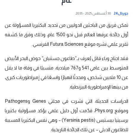
عام
جورنال24
30 أغسطس 2025 - 20:55
تمكن فريق من الباحثين الدوليين من تحديد البكتيريا المسؤولة عن
أول جائحة عرفها العالم قبل نحو 1500 عام، وذلك وفق ما كشفه
تقرير علمي نشره موقع Futura Sciences الفرنسي.
فقد اجتاح وباء قاتل يُعرف بـ”طاعون جستنيان” حوض البحر الأبيض
المتوسط بين عامي 541 و767 ميلادية، متسببًا في وفاة ما لا يقل
عن 10 ملايين شخص، ومحدثًا انهيارًا واسعًا في إمبراطوريات كبرى،
من بينها الإمبراطورية البيزنطية.
الدراسات الحديثة، التي نشرت في مجلتي Genes وPathogens
وموقع Phys.org، قدّمت أول دليل علمي يؤكد مسؤولية بكتيريا
يرسينيا بيستيس (Yersinia pestis) – وهي نفس البكتيريا المسببة
للطاعون الدبلي – عن تلك الجائحة التاريخية.