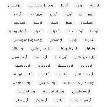
أوروبية
أورويا
أوريكا
أوريونتال فاشن شو
أوزبكستان
أوزبيكستان
أوزود
أوزين
أوزين محمد
أوسار
أوساسونا
أوستا
أوسكار
أوسلو
أوطو نجمة
أوغندا
أوقات الصلاة
أوكراانيا
أوكرانيا
أوكرانيا روسيا
أوكراينا
أوكرنيا
أوكسجين
أوكسفورد إيكونوميكس
أوكطرانيا
أول أيام رمضان
أول خورج إعلامي
أول طائرة
أول ظهور إعلامي
أول مصنع
أولاد تايمة
أولاد حسون
أولاد زباير
أولاد سبيطة
أولاد عزوز
أولاد يوسف
أولاف شولتس
أولمبيات
أولمبياد
أولمبياد البرمجة
أولمبياد الرياضيات الدولية
أولمبياد باريس
أولمبياد طوكيو
أولمبيك آسفي
أولمبيك اليوسفية
أولمبيك خريبكة
أولمبيك مارسيليا
أولمرت
أولوالوكو
أولي ساتر