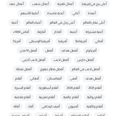
أعلى برج في إفريقيا
أعمال تلفزية
أعمال شغب
أعمال عنف
أعمدة
أغاني
أغذية فاسدة
أغلبية الأسهم
أغلى عقار بالعالم
أغنى رجل في العالم
أغنياء العالم
أغنية
أغنية مشتركة
أغنيىة
أفاذار
أفارقة
أفانتي 1800+
أفتاتي
أفريفاطا
أفريقيا
أفريقيا الوسطى
أفريكا
أفريكوم
أفصل هداف
أفضل
أفضل 10 مدن
أفضل حارس
أفضل لاعب
أفضل لاعب أجنبي
أفضل لاعب في العالم
أفضل مطار جهوي
أفضل ممثلة
أفضل هدف
أفعى
أفغانستان
أفغاني
أفلام
أفلام 2025
أفلام 2026
أفلام أسطورية
أفلام السيرة
أفلام روائية
أفلام عالمية
أفلام مغربية
أفلام ملحمية
أفلام وثائقية
أفنييون
أفيف كوخافي
أقاذ
أقالة
أقاليم
أقاليم المملكة
أقباط
أقراص
أقراص مخدرة