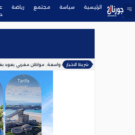
الرئيسية
سياسة
مجتمع
رياضة
ع
د
شريط الاخبار
أثار ضجة واسعة.. مواطن مغربي يعود بفي
مصرع مهاجر أثناء محاولته الوصول إلى س
منظمة استقلالية في مايوركا تدعو إلى ن
فرع المعطلين ببركان يستأنف خطواته ال
إنجاز طبي عالمي بقيادة مغربي.. اختبار 
المنظمة الديمقراطية للشغل تجدد مطالب