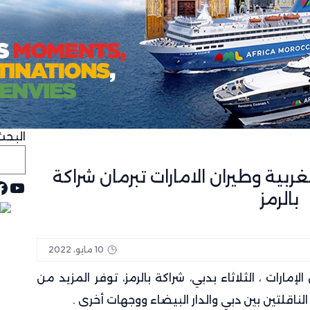
و” لمواجهة سلالة جديدة من الإيبولا في الكونغو الديمقراطية
اهزية الأمنية والاستجابة للطوارئ
رطهما في سرقات من داخل المنازل
مة
البحث
بية وطيران الامارات تبرمان شراكة
يوت
ف
بالرمز
10 مايو، 2022
لإمارات ، الثلاثاء بدبي، شراكة بالرمز، توفر المزيد من
 الناقلتين بين دبي والدار البيضاء ووجهات أخرى .