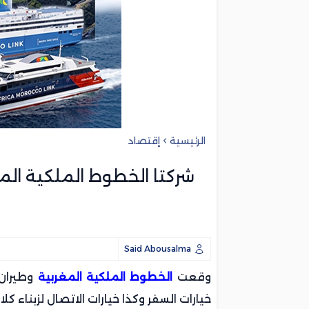
الصحة العالمية توصي باختبار لقاح “إرفيب
تعزيزات أمنية بإقليم فحص أنجرة لدعم الج
الجديدة.. توقيف شخصين للاشتباه في تو
حفل زفاف يتحول إلى عزاء بسبت ولاد الن
الرئيسية
إقتصاد
شركتا الخطوط الملكية المغر
Said Abousalma
وقعت
الخطوط الملكية المغربية
وطيران ا
خيارات السفر وكذا خيارات الاتصال لزبناء كلا