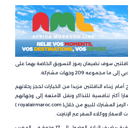
لناقلتين سوف تضيفان رموز التسويق الخاصة بهما على
مجموعه 209 وجهات مشتركة.
أمام زبناء الناقلتين مزيدا من الخيارات لحجز رحلاتهم
را أكثر تنافسية للتذاكر ونقل الأمتعة إلى وجهاتهم
النهائية ، مشيرا إلى أنه سوف تتوفر رحلات الرمز المشترك للبيع من خلال( royalairmaroc.com )
بموجب الاتفاقية -يضيف البلاغ، الوصول إلى 17 وجهة في المغرب