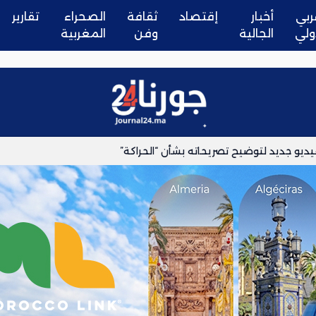
ربي
أخبار
إقتصاد
ثقافة
الصحراء
تقارير
ولي
الجالية
وفن
المغربية
ديو جديد لتوضيح تصريحاته بشأن “الحراكة”
بتة المحتلة باستعمال طائرة شراعية
قل سيادة سبتة ومليلية إلى المغرب
تصعيدية ويتجه نحو الحدود عقب غياب التجاوب مع ملفهم المطلبي
يقترب من تغيير قواعد تشخيص الزهايمر
تها بتمكين مغاربة العالم من حقوقهم السياسية الكاملة