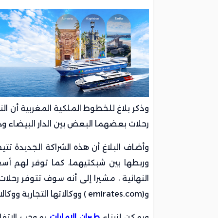
وذكر بلاغ للخطوط الملكية المغربية أن ا
رحلات بعضهما البعض بين الدار البيضاء ودبي إلى ما 
وأضاف البلاغ أن هذه الشراكة الجديدة تتيح 
وربطها بين شبكتيهما، كما توفر لهم أسعا
و(emirates.com ) ووكالاتها التجارية ووكالات الاسفار ووكلاء السفر عبر الإنترنت.
ويمكن لزبناء
طيران الإمارات