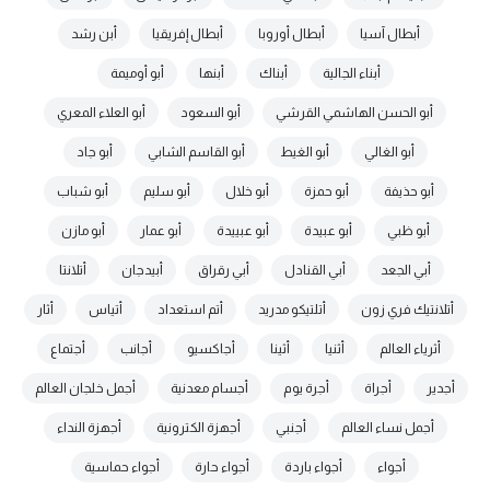
أبطال آسيا
أبطال أوروبا
أبطال إفريقيا
أبن رشد
أبناء الجالية
أبناك
أبنها
أبو أوميمة
أبو الحسن الهاشمي القرشي
أبو السعود
أبو العلاء المعري
أبو الغالي
أبو الغيط
أبو القاسم الشابي
أبو جاد
أبو حذيفة
أبو حمزة
أبو خلال
أبو سليم
أبو شباب
أبو ظبي
أبو عبيدة
أبو عبييدة
أبو عمار
أبو مازن
أبي الجعد
أبي القنادل
أبي رقراق
أبيدجان
أتلانتا
أتلانتيك فري زون
أتلتيكو مدريد
أتم استعداد
أتياس
أثار
أثرياء العالم
أثنيا
أثينا
أجاكسيو
أجانب
أجتماع
أجدير
أجراة
أجرة يوم
أجسام معدنية
أجمل خلجان العالم
أجمل نساء العالم
أجنبي
أجهزة الكترونية
أجهزة النداء
أجواء
أجواء باردة
أجواء حارة
أجواء حماسية