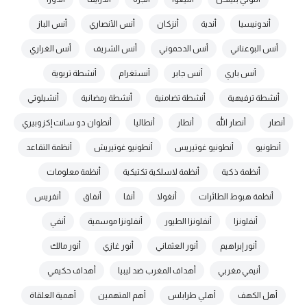
أندونيسيا
أندية
أنزكان
أنس الأنصاري
أنس الباز
أنس البوعناني
أنس الدحموني
أنس الشريف
أنس الغراري
أنس باري
أنس جابر
أنستغرام
أنشطة تربوية
أنشطة ترفيهية
أنشطة تضامنية
أنشطة رمضانية
أنشيلوتي
أنصار
أنصار الله
أنطار
أنطاليا
أنطوان دو سانت إكزوبيري
أنطونيو
أنطونيو غوتيريس
أنطونيو غوتيريش
أنظمة التقاعد
أنظمة ذكية
أنظمة لاسلكية تكتيكية
أنظمة معلومات
أنظمة هبوط الطائرات
أنغولا
أنفا
أنفاق
أنفريس
أنفلونزا
أنفلونزا الطيور
أنفلونزا موسمية
أنفي
أنور إبراهيم
أنور العثماني
أنور غازي
أنور مالك
أنيمي مغربي
أهداف المغرب ضد ليبيا
أهداف حكيمي
أهل الكهف
أهلي طرابلس
أهم المتهمين
أهمية العلقاة