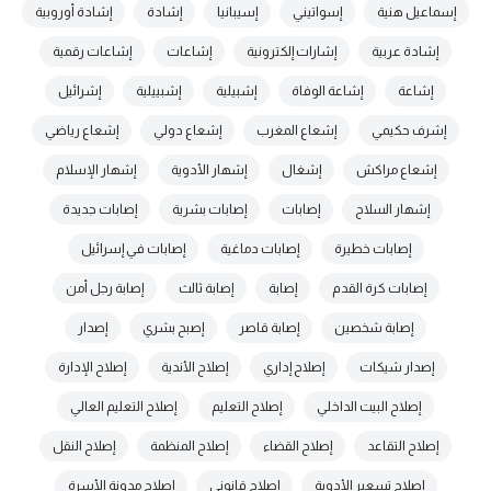
إسماعيل هنية
إسواتيني
إسيبانيا
إشادة
إشادة أوروبية
إشادة عربية
إشارات إلكترونية
إشاعات
إشاعات رقمية
إشاعة
إشاعة الوفاة
إشبيلية
إشبييلية
إشرائيل
إشرف حكيمي
إشعاع المغرب
إشعاع دولي
إشعاع رياضي
إشعاع مراكش
إشغال
إشهار الأدوية
إشهار الإسلام
إشهار السلاح
إصابات
إصابات بشرية
إصابات جديدة
إصابات خطيرة
إصابات دماغية
إصابات في إسرائيل
إصابات كرة القدم
إصابة
إصابة ثالث
إصابة رجل أمن
إصابة شخصين
إصابة قاصر
إصبح بشري
إصدار
إصدار شيكات
إصلاح إداري
إصلاح الأندية
إصلاح الإدارة
إصلاح البيت الداخلي
إصلاح التعليم
إصلاح التعليم العالي
إصلاح التقاعد
إصلاح القضاء
إصلاح المنظمة
إصلاح النقل
إصلاح تسعير الأدوية
إصلاح قانوني
إصلاح مدونة الأسرة