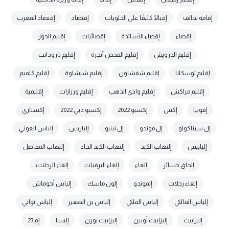
إقامة تحالف
إقبالًا كثيفًا على الحلويات
إقتصاد
إقتصاد المغرب
إقصاء
إقصاء الأساتذة
إقصائيات
إقليم الحوز
إقليم الدرويش
إقليم الفحص أنجرة
إقليم تارودانت
إقليم توسكانا
إقليم شفشاون
إقليم شيشاوة
إقليم كلميم
إقليم مراكش
إقليم وادي الذهب
إقليم ورزازات
إقليمية
إقوبيا
إكس
إكسبو 2022
إكسبو دبي 2022
إكستازي
إل سيناكولو
إل موندو
إل نينيو
إلباريس
إلباس العوني
إلباييس
إلتهاب الكبد
إلتهاب الكبد الحاد
إلتهاب المفاصل
إلحاق خسائر
إلغاء
إلغاء البرقيات
إلغاء الرحلات
إلغاء رحلات
إلموندو
إلون ماسك
إلياس أخوماش
إلياس المالكي
إلياس الملكي
إلياس بن الصغير
إلياس تواتي
إليزابيث
إليزابيث أوبين
إليزابيث بورن
إليسا
إم 23