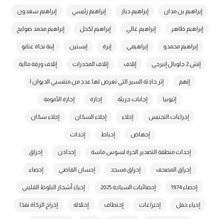
إبراهيم بن مدان
إبراهيم دياز
إبراهيم رئيسي
إبراهيم سعدون
إبراهيم ظاهر
إبراهيم غالي
إبراهيم لكحل
إبراهيم محمد صوليح
إبراهيم محمدو
إبراهيمي
إبرة
إبستين
إبنة نجاة عتابو
إتش 2 جلوبال إنيرجي
إتلاف
إتلاف المخدرات
إتلاف ورقة مالية
إتهم
إثر حادثة السير التي تعرض لها عدد من منتسبي الديوان ا
إثيوبيا
إجابات جريئة
إجازة
إجازة الأمومة
إجراءات التجنيس
إجلاء
إجلاء السكان
إجلاء سكان
إجهاض
إحباط
إحداث
إحداث منطقة التصدير الحرة لسوس ماسة
إحدادن
إحراق
إحراق المصحف
إحراق مسجد
إحسان القاضي
إحصاء
إحصاء 1974
إحصائيات السياحة 2025
إحياء أشجار البلوط الفليني
إحياء حفل
إختراعات
إختطاف
إختلالة
إخراج الزكاة نقدًا