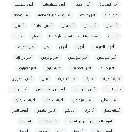
أمن العيايدة
أمن المطار
أمن المعلومات
أمن الملاعب
أمن تمارة
أمن طنجة
أمن واستقرار المنطقة
أمن وجدة
أمنستي
أمنسيتي
أمنيستي
أمنين مغاربة
أمنيين
أمهات
أمهات وآباء طلبة المغرب بأوكرانيا
أمواج
أموال
أموال الضرائب
أمول
أميان
أمير
أمير الكويت
أمير المؤمنين
أمير المؤمينن
أمير بوخرص
أمير دي زاد
أمير ديزاد
أميرا للمؤمنين
أميرة براوي
أميرة بوراوي
أميرة قطرية
أميركا
أميمة باعزية
أمين
أمين التهراوي
أمين الناجي
أمين بلمزوقية
أمين بن عبد الرحمن
أمين رغيب
أمين عدلي
أمين مزواغي
أمينة سلمان
أمينة سليمان
أمينتو حيدار
أنا حُرّة
أناديكم
أناس الأنصار
أنبوب الغاز
أنبوب الغاز بين نيجيريا والمغرب
أنت أولا أحد
أنتربول
أنتوني بلينكن
أنتيغوا
أنجرة
أندرايف
أندورا