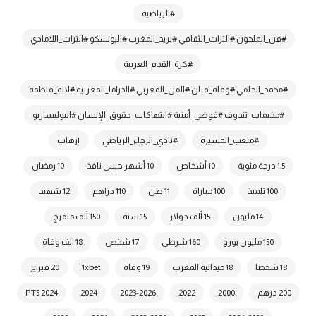
#الرياضية
#فن_الملحون #التراث_الثقافي #بريد_المغرب #اليونسكو #التراث_اللامادي
#كرة_القدم_العربية
#محمد_الخلفي #وفاة_فنان #الفن_المغربي #الدراما_المغربية #لالة_فاطمة
#مخيمات_تندوف #فوضى_أمنية #انتهاكات_حقوق_الإنسان #البوليساريو
#ملعب_المسيرة
#نادي_الرجاء_الرياضي
|رهاب
1.5 درجة مئوية
10 أشخاص
10 أشهر حبس نافذ
10 رمضان
100 تلميذ
100 مباراة
11 طن
110 دراهم
12 شهيد
14 مليون
15 ألف دولار
15 سنة
150 ألف متفرج
150 مليون يورو
160 شرطي
17 شخص
18 الف وفاة
18 شخصا
18 ميدالية المغرب
19 وفاة
1xbet
20 فبراير
200 درهم
2000
2022
2023-2026
2024
2024 PT5