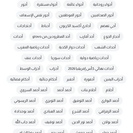
أجواء روحانية
أجواء غائمة
أجواء مستقرة
أجور
أجور الصحافيين
أجور الموظفين
أجور تقنيي الإسعاف
أجي تهضم
أحادي أكسيد الكربون
أحباط
أحتجاجات
أحجار الجوع
أحد أقارب
أحد المطرودين من glovo
أحداث
أحداث الشغب
أحداث دوار الكدية
أحداث رياضية المغرب
أحداث رياضية دولية
أحداث سوريا
أحداث عنف
أحداث نهائي كأس إفريقيا 2026
أحزاب
أحزاب الوسط
أحزاب اليمين
أحفورة
أحفير
أحكام جنائية
أحكام قضائية
أحلام
أحلام بنات
أحمد أحمد
أحمد أحمد السروي
أحمد البواري
أحمد التوفيق
أحمد التويزي
أحمد الريسوني
أحمد الزفزافي
أحمد الشرع
أحمد العبادي
أحمد بوحدادة
أحمد بولان
أحمد تور الدين
أحمد توقيف
أحمد جاب الله
أحمد جواء
أحمد حموش
أحمد رحو
أحمد رضا الشامي