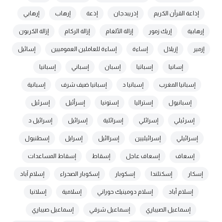
إذاعة القرآن الكريم
إذريبدجان
إذعة
إرهاب
إرهابي
إرهابية
إريك زمور
إزالة الألغام
إزالة الركام
إزالة الكربون
إزمير
إزيلال
إساءة
إساءة للعاملين العموميين
إسائيل
إسانيا
إسباتيا
إسبان
إسباني
إسبانيا
إسبانيا المغرب
إسبانيا د
إسبانيا ضيف شرف
إسبانية
إسبانيول
إستراليا
إستونيا
إسرأئيل
إسرئيل
إسرئيلي
إسرائلي
إسرائلية
إسرائيل
إسرائيل د
إسرائيلي
إسرائيليين
إسراائيل
إسرايل
إسطنبول
إسعاف
إسعاف عاجل
إسقاط
إسقاط المساعدات
إسكار
إسكتلندا
إسكوبار
إسكوبار الصحراء
إسلام آباد
إسلام أباد
إسلام دومينيك حوراني
إسلامية
إسلانيا
إسماعيل الصيباري
إسماعيل شرقي
إسماعيل صيباري