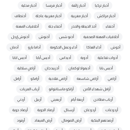
أخبار تركيا
أخبار زائفة
أخبار فرنسا
أخبار محلية
أخبار مراكش
أخبار مغربية
أخبار مغربية عاجلة
أختطاف
أختفاء
أخذ الحيطة والحذر
أخفاء جثة
أخلاقيات المهنة
أخلاقيات المهنة الصحفية
أخنو شس
أخنوش
أخنوش إرحل
أخوش
أداء الهاكا
أداء وعمل الحكومة
أداما بارو
أدمان
أدوات تفاعلية
أدوية
أديداس
أديس أبابا
أديس ابابا
أديس بابا
أديمولا لوكمان
أذريبدجان
أراضٍ سلالية
أراضي
أراضي شاسعة
أراضي فلاحية
أرامكو
أرامل
أرامل شهداء الأمن
أرانكو ماستانتوانو
أرباب العربات
أرباب مطاحن
أربعة أيام
أربعيني
أربيل
أردني
أردوغات
أردوغان
أرسنال
أرصاد الجوية
أرصاد جوية
أرصدتهم البنكية
أرض الصومال
أرض الميعاد
أرفود