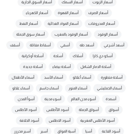
أسعار الزيوت
أسعار السمك
أسعار السوق الجارية
أسعار الصرف
أسعار القهوة
أسعار الكهرباء
أسعار المحروقات
أسعار المواد الغذائية
أسعار النفط
أسعار الوقود
أسعار الوقود بالمغرب
أسعار سوق الجملة
أسعد أشرعي
أسعد طه
أسفي
أسقاط مقاتلة
أسقف
أسكو دي كارا
أسلاك
أسلحة
أسلحة أوكرانية
أسلحة الدمار الشامل
أسلحة بيضاء
أسلحة جديدة
أسلحة متطورة
أسماء أغلالو
أسماء الأسد
أسماء الأطفال
أسماء الخمليشي
أسماء المنور
أسماء جاسم
أسماء غلالو
أسمدة
أسوء مدن العالم
أسوء مدينة
أسوأ المدن
أسواق
أسواق الجملة
أسود الأأطلس
أسود الأطلس
أسود الأطلس المغربية
أسود الاطلس
أسود الخلافة
أسود القاعة
أسيا
أسية المواق
أسير
أسير محررر