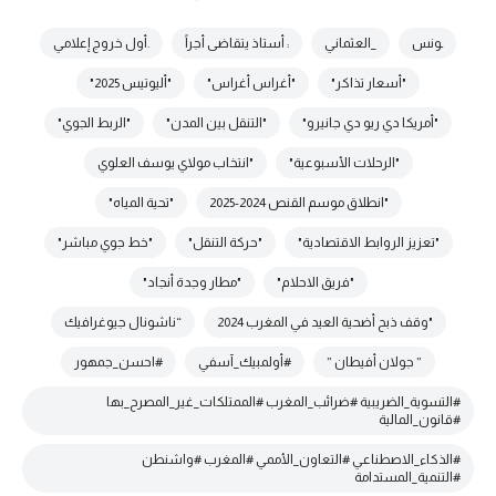
ـونس
_العثماني
: أستاذ يتقاضى أجراً
.أول خروج إعلامي
"أسعار تذاكر"
"أغراس أغراس"
"أليوتيس 2025"
"أمريكا دي ريو دي جانيرو"
"التنقل بين المدن"
"الربط الجوي"
"الرحلات الأسبوعية"
"انتخاب مولاي يوسف العلوي
"انطلاق موسم القنص 2024-2025
"تحية المياه"
"تعزيز الروابط الاقتصادية"
"حركة التنقل"
"خط جوي مباشر"
"فريق الاحلام"
"مطار وجدة أنجاد"
"وقف ذبح أضحية العيد في المغرب 2024
“ناشونال جيوغرافيك
” جولان أفيطان ”
#أولمبيك_آسفي
#احسن_جمهور
#التسوية_الضريبية #ضرائب_المغرب #الممتلكات_غير_المصرح_بها
#قانون_المالية
#الذكاء_الاصطناعي #التعاون_الأممي #المغرب #واشنطن
#التنمية_المستدامة