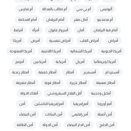
أليوتيس
أم بي سي
أم تطالب بالعدالة
أم تمارس
أم محمدينو
أمال صقر
أمام البرلمان
أمام المحكمة
أمام قبة البرلمان
أمان
أمبرواز فايول
أمرأة
أمرابط
أمراض
أمراض القلب
أمراض تنفسية
أمرض
أمريكا
أمريكا الجنوبية
أمريكا الشمالية
أمريكا اللاتينية
أمريكا المفتوحة
أمريكا وبريطانيا
أمريكي
أمريكية
أمريكيين
أمزميز
أمستردام
أمسمرير
أمطار
أمطار خفيفة
أمطار رعدية
أمطار ضعيفة
أمطار غزيرة
أمطار قوية
أمطار متفرقة
أمكيل وحجيبة
أمل الفلاح السغروشني
أملاك الدولة
أمم أوروبا
أمم إفريقيا
أمم إفريقيا للناشئين
أمن
أمن أصيلة
أمن إقليمي
أمن البيانات
أمن البيضاء
أمن الخليج
أمن الدار البيضاء
أمن الدولة
أمن الطاقة