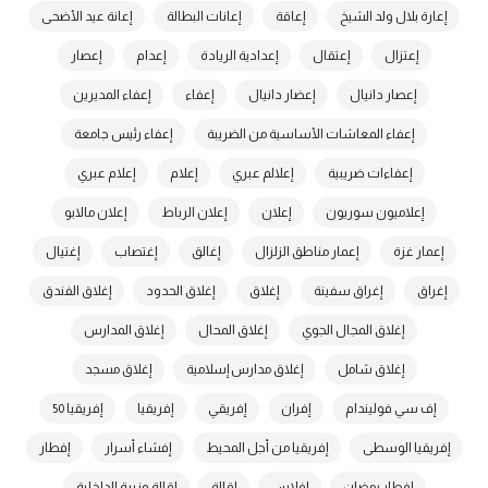
إعارة بلال ولد الشيخ
إعاقة
إعانات البطالة
إعانة عيد الأضحى
إعتزال
إعتقال
إعدادية الريادة
إعدام
إعصار
إعصار دانيال
إعضار دانيال
إعفاء
إعفاء المديرين
إعفاء المعاشات الأساسية من الضريبة
إعفاء رئيس جامعة
إعفاءات ضريبية
إعلالم عبري
إعلام
إعلام عبري
إعلاميون سوريون
إعلان
إعلان الرباط
إعلان مالابو
إعمار غزة
إعمار مناطق الزلزال
إغالق
إغتصاب
إغتيال
إغراق
إغراق سفينة
إغلاق
إغلاق الحدود
إغلاق الفندق
إغلاق المجال الجوي
إغلاق المحال
إغلاق المدارس
إغلاق شامل
إغلاق مدارس إسلامية
إغلاق مسجد
إف سي فوليندام
إفران
إفريقي
إفريقيا
إفريقيا 50
إفريقيا الوسطى
إفريقيا من أجل المحيط
إفشاء أسرار
إفطار
إفطار رمضان
إفلاس
إقالة
إقالة وزيرة الداخلية