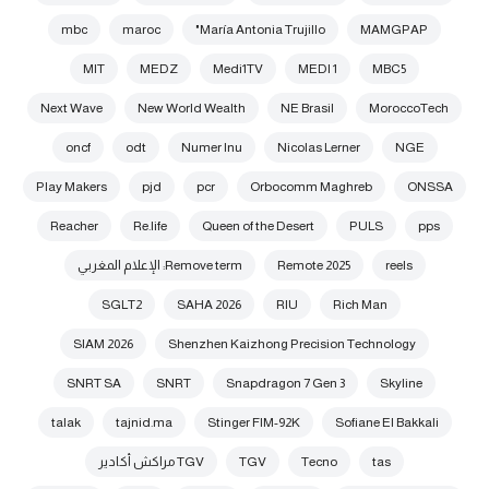
mbc
maroc
María Antonia Trujillo"
MAMGPAP
MIT
MEDZ
Medi1TV
MEDI 1
MBC5
Next Wave
New World Wealth
NE Brasil
MoroccoTech
oncf
odt
Numer Inu
Nicolas Lerner
NGE
Play Makers
pjd
pcr
Orbocomm Maghreb
ONSSA
Reacher
Re.life
Queen of the Desert
PULS
pps
reels
Remote 2025
Remove term: الإعلام المغربي
SGLT2
SAHA 2026
RIU
Rich Man
SIAM 2026
Shenzhen Kaizhong Precision Technology
SNRT SA
SNRT
Snapdragon 7 Gen 3
Skyline
talak
tajnid.ma
Stinger FIM-92K
Sofiane El Bakkali
tas
Tecno
TGV
TGV مراكش أكادير