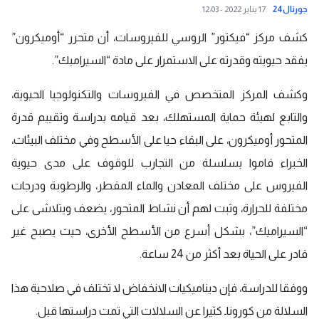
جورنال24
17 يناير 2022 - 12:03
كشف مركز “فيكتور” الروسي للفيروسات، أن متحرر “أوميكرون”
يفقد حيويته وقدرته على الاستمرار على مادة “السيراميك”.
وكشف المركز المتخصص في الفيروسات والتكنولوجيا الحيوية،
والتابع لهيئة حماية المستهلك، بعد قيامه بدراسة وتقييم قدرة
المتحور أوميكرون، على البقاء حيا على الأسطح وفي مختلف البيئات،
الخبراء قاموا بسلسلة من التجارب للوقوف على مدى حيوية
الفيروس على مختلف المعادن والماء المقطر، والرطوبة ودرجات
مختلفة للحرارة، وثبت لهم أن نشاط المتحور، يضعف ويتلاشى على
“السيراميك”، بشكل أسرع من الأسطح الأخرى، حيث يصبح غير
قادر على الحياة بعد أكثر من 24 ساعة.
ووفقا للدراسة، فإن ديناميكيات الانخفاض لا تختلف في صلاحية هذا
السلالة من كوروناـ كثيرا عن السلالات التي تمت دراستها قبل.