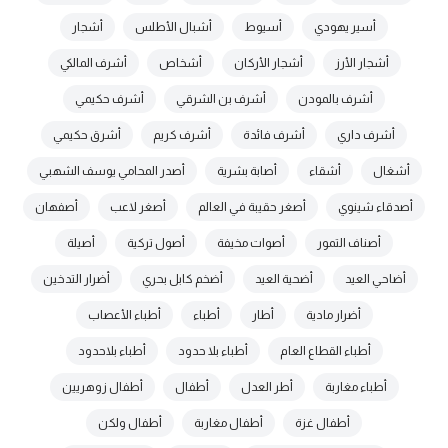
أسير يهودي
أسيوط
أشبال الأطلس
أشجار
أشجار الأرز
أشجار الأركان
أشخاص
أشرف المالكي
أشرف بالمودن
أشرف بن الشرقي
أشرف حكيمي
أشرف داري
أشرف فائدة
أشرف كريم
أشرق حكيمي
أشغال
أشقاء
أصابة بشرية
أصدر المحامي يوسف الشهبي
أصدقاء شينوي
أصغر حقيبة في العالم
أصغر لاعب
أصفهان
أصناف التمور
أصوات مخيفة
أصول تركية
أصيلة
أضاحي العيد
أضحية العيد
أضخم كابل بحري
أضرار التدخين
أضرار مادية
أطار
أطباء
أطباء الأعصاب
أطباء القطاع العام
أطباء بلا حدود
أطباء بلاحدود
أطباء مغاربة
أطر العدل
أطفال
أطفال زوهريين
أطفال غزة
أطفال مغاربة
أطفال ولكن