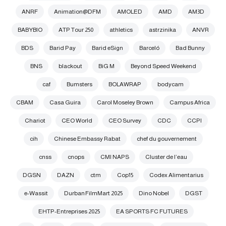
ANRF
Animation@DFM
AMOLED
AMD
AM3D
BABYBIO
ATP Tour 250
athletics
astrzinika
ANVR
BDS
Barid Pay
Barid eSign
Barceló
Bad Bunny
BNS
blackout
BiG M
Beyond Speed Weekend
caf
Bumsters
BOLAWRAP
bodycam
CBAM
Casa Guira
Carol Moseley Brown
Campus Africa
Chariot
CEO World
CEO Survey
CDC
CCPI
cih
Chinese Embassy Rabat
chef du gouvernement
cnss
cnops
CMI NAPS
Cluster de l’eau
DGSN
DAZN
ctm
Cop15
Codex Alimentarius
e-Wassit
Durban FilmMart 2025
Dino Nobel
DGST
EHTP-Entreprises 2025
EA SPORTS FC FUTURES