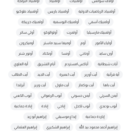
أولاف شولتس
أولمبيات
أولمبياد
أولمبياد البرمجة
أولمبياد الرياضيات الدولية
أولمبياد باريس
أولمبياد طوكيو
أولمبيك آسفي
أولمبيك اليوسفية
أولمبيك خريبكة
أولمبيك مارسيليا
أولمرت
أولوالوكو
أولي ساتر
أولياء الأمور
أوم
أوميغا سبيد ماستر
أوميكرون
أون سايد
أوناحي
أونسا
أونكتاد
أونور شنر
أيات شيطانية
أياكس امستردم
أيام التشريق
أية العلوي
أية قرآنية
أيت أورير
أيت اعميرة
أيت الجيد
أيت الطالب
أيت باها
أيت بوكماز
أيت ملول
أيت ورير
أيرلندا
أيمن السرتي
أيمن حسوني
أيوب الرضواني
أيوب الكعبي
أيوب بوعدي
أيوب لكحل
إباحي
إبادة
إبادة جماعية
إباردة جماعية
إبداع موسيقي
إبراهيم أبو زيد
إبراهيم أحمد محمود بيد الله
إبراهيم الشكيري
إبراهيم العثماني