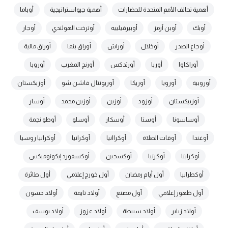
أهمية تحالف الأمم المتحدة للحضارات
أهمية جيواستراتيجية
أوباما
أوبك
أوبن آرمز
أوبيرفيلييه
أوترخت الهولندي
أوجار
أوجاع الصدر
أوخلال
أوراش
أوراق بنما
أوراق مالية
أوراكاوا
أوربا
أورثدكس
أورنج المغرب
أوروبا
أوروبية
أورويا
أوريكا
أوريونتال فاشن شو
أوزبكستان
أوزبيكستان
أوزود
أوزين
أوزين محمد
أوسار
أوساسونا
أوستا
أوسكار
أوسلو
أوطو نجمة
أوغندا
أوقات الصلاة
أوكراانيا
أوكرانيا
أوكرانيا روسيا
أوكراينا
أوكرنيا
أوكسجين
أوكسفورد إيكونوميكس
أوكطرانيا
أول أيام رمضان
أول خورج إعلامي
أول طائرة
أول ظهور إعلامي
أول مصنع
أولاد تايمة
أولاد حسون
أولاد زباير
أولاد سبيطة
أولاد عزوز
أولاد يوسف