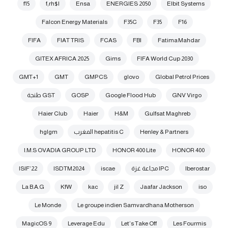
f15
f;rh$l
Ensa
ENERGIES 2050
Elbit Systems
Falcon Energy Materials
F35C
F35
F16
FIFA
FIAT TRIS
FCAS
FBI
Fatima Mahdar
GITEX AFRICA 2025
Gims
FIFA World Cup 2030
GMT+1
GMT
GMPCS
glovo
Global Petrol Prices
GNV Virgo
Google Flood Hub
GOSP
GST طنجة
Haier Club
Haier
H&M
Gulfsat Maghreb
Henley & Partners
hepatitis C المغرب
hglgm
I.M.S OVADIA GROUP LTD
HONOR 400 Lite
HONOR 400
Iberostar
IPC مجاعة غزة
iscae
ISDTM2024
ISIF’22
La B.A.G
KfW
kac
jil Z
Jaafar Jackson
iso
Le Monde
Le groupe indien Samvardhana Motherson
MagicOS 9
Leverage Edu
Let’s Take Off
Les Fourmis