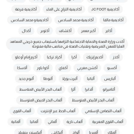
أكاديمية JC FOOT
أكاديمية التزلج على الماء
أكاديمية فرصة
أكاديمية مالقا
أكاديمية محمد السادس
أكاديميةو محمد السادس
أكاير
أكبر معمر
أكتشاف
أكتوبر
أكدال
أكدت وزارة الصحة والحماية الاجتماعية التزامها باستيعاب جميع خريجي المعاهد
العليا للمهن التمريضية وتقنيات الصحة في مناصب مالية مفتوحة
أكدز
أكديم إيزيك
أكرا
أكراد تركيا
أكرم إمام أوغلو
أكسبو
أكشن مغربي
أكفاي
أكوا باور
ألاسكا
ألباريس
ألبانيا
ألبرت بورلا
ألبوطا
ألبوم جديد
ألتاميرانو
ألدابرا
ألزا
ألعاب البحر الأبيض المتةسط
ألعاب البحر الأبيض المتوسط
ألعاب البحر الابيض المتوسط
ألعاب التضامن الإسلامي
ألعاب الحظ عبر الإنترنت
ألعاب القوى
ألعاب القوى المغربية
ألعاب نارية
ألماني
ألمانيا
ألمانية
ألملك
ألميريا
ألواح
أليكانتي
أليكسندر بينفيلد