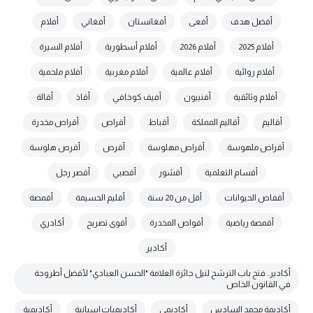
أفضل هدف
أفعى
أفغانستان
أفغاني
أفلام
أفلام 2025
أفلام 2026
أفلام أسطورية
أفلام السيرة
أفلام روائية
أفلام عالمية
أفلام مغربية
أفلام ملحمية
أفلام وثائقية
أفنييون
أفيف كوخافي
أقاذ
أقالة
أقاليم
أقاليم المملكة
أقباط
أقراص
أقراص مخدرة
أقراص ملهوسة
أقراص مهلوسة
أقرص
أقرص هلوسة
أقسام التعلمية
أقشور
أقصبي
أقصر رجل
أقفاص الحيوانات
أقل من 20 سنة
أقليم الحسيمة
أقمصة
أقمصة رياضية
أقواص المخدرة
أقوى تصريح
أكادري
أكادير
أكادير.. فتح باب الترشح لنيل جائزة العلامة "الحسن العبادي" لأفضل أطروحة
في القانون الخاص
أكاديمة محمد السادس
أكاديمي
أكاديميات إسبانية
أكاديمية