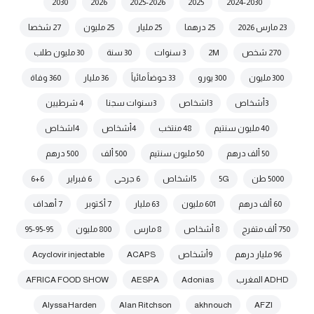
2030
2026
2025-2026
2025
2024-2030
23 مارس 2026
25 درهما
25 مليار
25 مليون
27 شخصا
270 شخص
2M
3 سنوات
30 سنة
30 مليون طلب
300 مليون
300 يورو
33 حوضاً مائياً
36 مليار
360 وفاة
3أشخاص
3اشخاص
3سنوات سجنا
4 شرطيين
40 مليون سنتيم
48 منتخب
4أشخاص
4اشخاص
50 ألف درهم
50 مليون سنتيم
500 ألف
500 درهم
5000 طن
5G
5اشخاص
6 جرحى
6 فبراير
6+6
60 ألف درهم
601 مليون
63 مليار
7 أكتوبر
7 أهداف
750 ألف متفرج
8 أشخاص
8 مارس
800 مليون
95-95-95
96 مليار درهم
9أشخاص
ACAPS
Acyclovir injectable
ADHD المغرب
Adonias
AESPA
AFRICA FOOD SHOW
Alyssa Harden
Alan Ritchson
akhnouch
AFZI