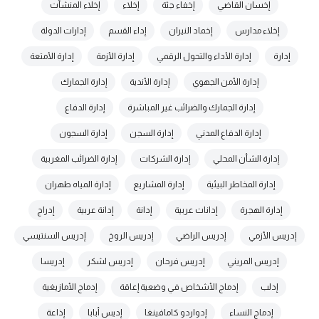
إخسان القاضي
إخفاء جثة
إخلاء
إخلاء المنشآت
إخلاء مدارس
إخماد النيران
إداء القسم
إدارات الدولة
إدارة
إدارة الأداء والتحول الرقمي
إدارة الأزمة
إدارة الأمتعة
إدارة الأمن الجهوي
إدارة الأندية
إدارة الجمارك
إدارة الجمارك والضرائب غير المباشرة
إدارة الدفاع
إدارة الدفاع المدني
إدارة السجن
إدارة السجون
إدارة الشأن المحلي
إدارة الشركات
إدارة الضرائب المغربية
إدارة المخاطر البيئية
إدارة المشاريع
إدارة المياه طهران
إدارة الهجرة
إدانات عربية
إدانة
إدانة عربية
إدراج
إدريس الأزمي
إدريس الراضي
إدريس الروخ
إدريس السنتيسي
إدريس المريني
إدريس فرحان
إدريس لشكر
إدريسا
إدلب
إدماج الأشخاص في وضعية إعاقة
إدماج الأمازيغية
إدماج النساء
إدواردو كامافينغا
إديس أبابا
إذاعة