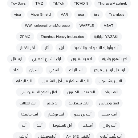
Toy Boys
TMZ
TikTok
TICAD-9
Thuraya Maghreb
visa
Viper Shield
VAR
usa
ùrs
Trambus
WWII celebrations Morocco
WAFFLE
VSAT
YAZAKI اليابانية
Zhenhua Heavy Industries
ZPMC
آباء وأولياء التلميذات والتلاميذ
آبل
آثار
آخر الأخبار
آخرِ شهورِ ولايتِه
آدم بنشقرون
آراء الشارع المغربي
آرسنال
آرسنال آرسين فينجر
آسا الزاك
آسفي
آسيان
آفاد
آلان ريتشسون
آلية الاستثمار من أجل التشغيل
آلية الرقابة
آلية الزناد
آلية تعديل الكربون
آمال الفلاح السغروشني
آمنة بوعياش
آيات شيطانية
آية قزقز
آيت الطالب
آيت امحمد
آيت بن حدو
آيت بوكماز
آيت فاسكا
آيت ولال
آيسلندا
آيل للسقوط
أئمة
أب
أب يتّهم أبناءه
أباتشي AH-64E
أبراموفيتش
أبرشان