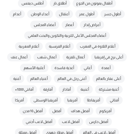
أطفال يموتون من الجوع
أطلاق نار
أطلس ديفنس
أطول جسر
أطول عمر
أعتقال
أعداء الوطن
أعدام
أعراض إنذار
أعصار
أعضاء المجلس
أعضاء المجلس الأعلى للتربية والتكوين والبحث العلمي
أعلام التلاوة في المغرب
أعلام الفرنسية
أعلام المغربية
أعلى برج في إفريقيا
أعمال تلفزية
أعمال شغب
أعمال عنف
أعمدة
أغاني
أغذية فاسدة
أغلبية الأسهم
أغلى عقار بالعالم
أغنى رجل في العالم
أغنياء العالم
أغنية
أغنية مشتركة
أغنيىة
أفاذار
أفارقة
أفانتي 1800+
أفتاتي
أفريفاطا
أفريقيا
أفريقيا الوسطى
أفريكا
أفريكوم
أفصل هداف
أفضل
أفضل 10 مدن
أفضل حارس
أفضل لاعب
أفضل لاعب أجنبي
أفضل لاعب في العالم
أفضل مطار جهوي
أفضل ممثلة