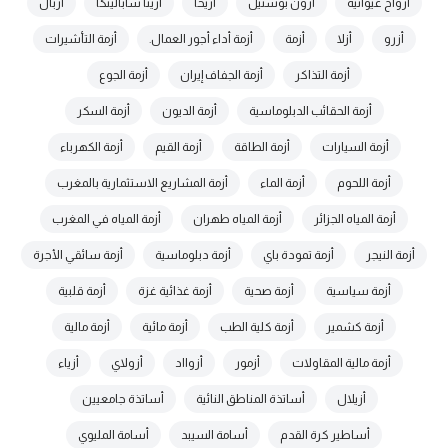
أرواح غيوانية
أرون بوشنيل
أريحا
أرينا سابالينكا
أزبال
أزرو
أزلا
أزمة
أزمة أداء أجور العمال.
أزمة التأشيرات
أزمة التذاكر
أزمة الجفاف إيران
أزمة الجوع
أزمة الحقائب الدبلوماسية
أزمة الديون
أزمة السكر
أزمة السيارات
أزمة الطاقة
أزمة القيم
أزمة الكهرباء
أزمة اللحوم
أزمة الماء
أزمة المشاريع الاستثمارية بالمغرب
أزمة المياه الجزائر
أزمة المياه طهران
أزمة المياه في المغرب
أزمة النيجر
أزمة تمودة باي
أزمة دبلوماسية
أزمة سائقي الأجرة
أزمة سياسية
أزمة صحية
أزمة غذائية غزة
أزمة قلبية
أزمة كشمير
أزمة كلية الطب
أزمة مائية
أزمة مالية
أزمة مالية المقاولات
أزمور
أزوااد
أزولاي
أزياء
أزيلال
أساتذة المناطق النائية
أساتذة جامعيين
أساطير كرة القدم
أسامة السيبد
أسامة المليوي