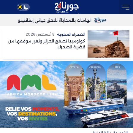
اتهامات بالمحاباة تلاحق جياني إنفانتينو بشأن فترة 
فرقاطتا «سانتا ماريا» و«ناف
الصحراء المغربية
8 أغسطس 2026
كولومبيا تصفع الجزائر وتغير موقفها من
قضية الصحراء.
الرئيسية
القانونية