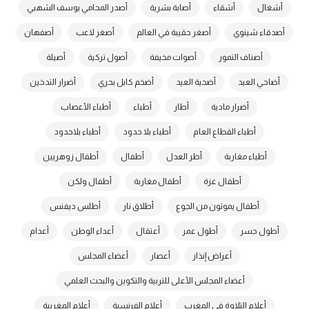
أشغال
أشقاء
أصابة بشرية
أصدر المحامي يوسف الشهبي
أصدقاء شينوي
أصغر حقيبة في العالم
أصغر لاعب
أصفهان
أصناف التمور
أصوات مخيفة
أصول تركية
أصيلة
أضاحي العيد
أضحية العيد
أضخم كابل بحري
أضرار التدخين
أضرار مادية
أطار
أطباء
أطباء الأعصاب
أطباء القطاع العام
أطباء بلا حدود
أطباء بلاحدود
أطباء مغاربة
أطر العدل
أطفال
أطفال زوهريين
أطفال غزة
أطفال مغاربة
أطفال ولكن
أطفال يموتون من الجوع
أطلاق نار
أطلس ديفنس
أطول جسر
أطول عمر
أعتقال
أعداء الوطن
أعدام
أعراض إنذار
أعصار
أعضاء المجلس
أعضاء المجلس الأعلى للتربية والتكوين والبحث العلمي
أعلام التلاوة في المغرب
أعلام الفرنسية
أعلام المغربية