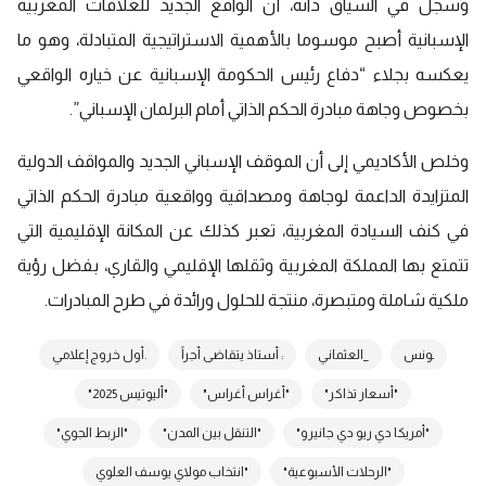
وسجل في السياق ذاته، أن الواقع الجديد للعلاقات المغربية
الإسبانية أصبح موسوما بالأهمية الاستراتيجية المتبادلة، وهو ما
يعكسه بجلاء “دفاع رئيس الحكومة الإسبانية عن خياره الواقعي
بخصوص وجاهة مبادرة الحكم الذاتي أمام البرلمان الإسباني”.
وخلص الأكاديمي إلى أن الموقف الإسباني الجديد والمواقف الدولية
المتزايدة الداعمة لوجاهة ومصداقية وواقعية مبادرة الحكم الذاتي
في كنف السيادة المغربية، تعبر كذلك عن المكانة الإقليمية التي
تتمتع بها المملكة المغربية وثقلها الإقليمي والقاري، بفضل رؤية
ملكية شاملة ومتبصرة، منتجة للحلول ورائدة في طرح المبادرات.
ـونس
_العثماني
: أستاذ يتقاضى أجراً
.أول خروج إعلامي
"أسعار تذاكر"
"أغراس أغراس"
"أليوتيس 2025"
"أمريكا دي ريو دي جانيرو"
"التنقل بين المدن"
"الربط الجوي"
"الرحلات الأسبوعية"
"انتخاب مولاي يوسف العلوي