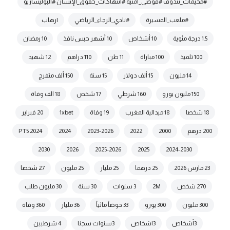
#مخيمات_تندوف #فوضى_أمنية #انتهاكات_حقوق_الإنسان #البوليساريو
#ملعب_المسيرة
#نادي_الرجاء_الرياضي
|رهاب
1.5 درجة مئوية
10 أشخاص
10 أشهر حبس نافذ
10 رمضان
100 تلميذ
100 مباراة
11 طن
110 دراهم
12 شهيد
14 مليون
15 ألف دولار
15 سنة
150 ألف متفرج
150 مليون يورو
160 شرطي
17 شخص
18 الف وفاة
18 شخصا
18 ميدالية المغرب
19 وفاة
1xbet
20 فبراير
200 درهم
2000
2022
2023-2026
2024
2024 PT5
2030
2026
2025-2026
2025
2024-2030
23 مارس 2026
25 درهما
25 مليار
25 مليون
27 شخصا
270 شخص
2M
3 سنوات
30 سنة
30 مليون طلب
300 مليون
300 يورو
33 حوضاً مائياً
36 مليار
360 وفاة
3أشخاص
3اشخاص
3سنوات سجنا
4 شرطيين