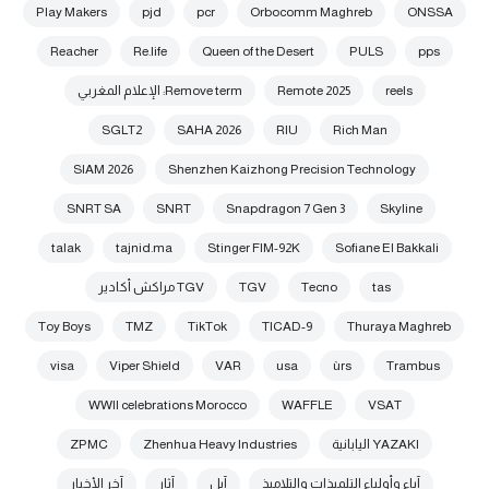
Play Makers
pjd
pcr
Orbocomm Maghreb
ONSSA
Reacher
Re.life
Queen of the Desert
PULS
pps
reels
Remote 2025
Remove term: الإعلام المغربي
SGLT2
SAHA 2026
RIU
Rich Man
SIAM 2026
Shenzhen Kaizhong Precision Technology
SNRT SA
SNRT
Snapdragon 7 Gen 3
Skyline
talak
tajnid.ma
Stinger FIM-92K
Sofiane El Bakkali
tas
Tecno
TGV
TGV مراكش أكادير
Toy Boys
TMZ
TikTok
TICAD-9
Thuraya Maghreb
visa
Viper Shield
VAR
usa
ùrs
Trambus
WWII celebrations Morocco
WAFFLE
VSAT
YAZAKI اليابانية
Zhenhua Heavy Industries
ZPMC
آباء وأولياء التلميذات والتلاميذ
آبل
آثار
آخر الأخبار