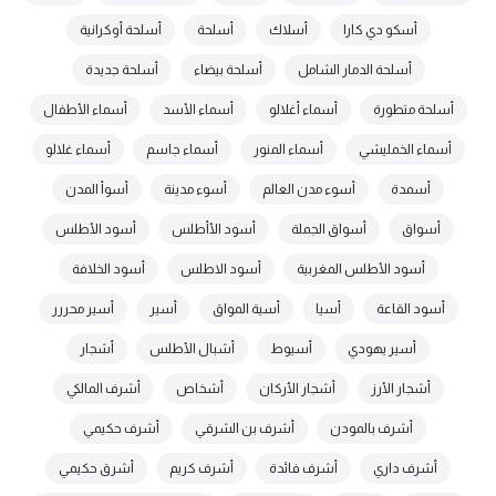
أسكو دي كارا
أسلاك
أسلحة
أسلحة أوكرانية
أسلحة الدمار الشامل
أسلحة بيضاء
أسلحة جديدة
أسلحة متطورة
أسماء أغلالو
أسماء الأسد
أسماء الأطفال
أسماء الخمليشي
أسماء المنور
أسماء جاسم
أسماء غلالو
أسمدة
أسوء مدن العالم
أسوء مدينة
أسوأ المدن
أسواق
أسواق الجملة
أسود الأأطلس
أسود الأطلس
أسود الأطلس المغربية
أسود الاطلس
أسود الخلافة
أسود القاعة
أسيا
أسية المواق
أسير
أسير محررر
أسير يهودي
أسيوط
أشبال الأطلس
أشجار
أشجار الأرز
أشجار الأركان
أشخاص
أشرف المالكي
أشرف بالمودن
أشرف بن الشرقي
أشرف حكيمي
أشرف داري
أشرف فائدة
أشرف كريم
أشرق حكيمي