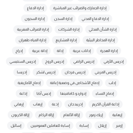
إدارة الجمارك والضرائب غير المباشرة
إدارة الدفاع
إدارة الدفاع المدني
إدارة السجن
إدارة السجون
إدارة الشأن المحلي
إدارة الشركات
إدارة الضرائب المغربية
إدارة المخاطر البيئية
إدارة المشاريع
إدارة المياه طهران
إدارة الهجرة
إدانات عربية
إدانة
إدانة عربية
إدراج
إدريس الأزمي
إدريس الراضي
إدريس الروخ
إدريس السنتيسي
إدريس المريني
إدريس فرحان
إدريس لشكر
إدريسا
إدلب
إدماج الأشخاص في وضعية إعاقة
إدماج الأمازيغية
إدماج النساء
إدواردو كامافينغا
إديس أبابا
إذاعة
إذاعة القرآن الكريم
إذريبدجان
إذعة
إرهاب
إرهابي
إرهابية
إريك زمور
إزالة الألغام
إزالة الركام
إزالة الكربون
إزمير
إزيلال
إساءة
إساءة للعاملين العموميين
إسائيل