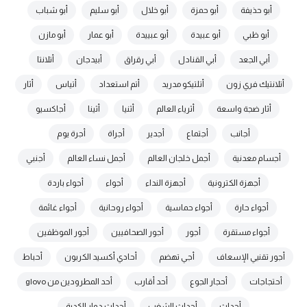
أبو حذيفة
أبو حمزة
أبو خلال
أبو سليم
أبو شباب
أبو ظبي
أبو عبيدة
أبو عبييدة
أبو عمار
أبو مازن
أبي الجعد
أبي القنادل
أبي رقراق
أبيدجان
أتلانتا
أتلانتيك فري زون
أتلتيكو مدريد
أتم استعداد
أتياس
أثار
أثار ضجة واسعة
أثرياء العالم
أثنيا
أثينا
أجاكسيو
أجانب
أجتماع
أجدير
أجراة
أجرة يوم
أجسام معدنية
أجمل خلجان العالم
أجمل نساء العالم
أجنبي
أجهزة الكترونية
أجهزة النداء
أجواء
أجواء باردة
أجواء حارة
أجواء حماسية
أجواء روحانية
أجواء غائمة
أجواء مستقرة
أجور
أجور الصحافيين
أجور الموظفين
أجور تقنيي الإسعاف
أجي تهضم
أحادي أكسيد الكربون
أحباط
أحتجاجات
أحجار الجوع
أحد أقارب
أحد المطرودين من glovo
أحداث
أحداث الشغب
أحداث دوار الكدية