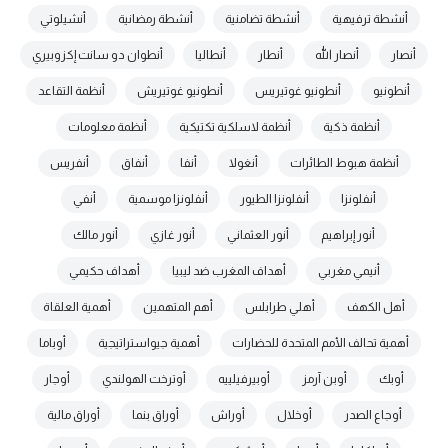
أنشطة ترفيهية
أنشطة تضامنية
أنشطة رمضانية
أنشيلوتي
أنصار
أنصار الله
أنطار
أنطاليا
أنطوان دو سانت إكزوبيري
أنطونيو
أنطونيو غوتيريس
أنطونيو غوتيريش
أنظمة التقاعد
أنظمة ذكية
أنظمة لاسلكية تكتيكية
أنظمة معلومات
أنظمة هبوط الطائرات
أنغولا
أنفا
أنفاق
أنفريس
أنفلونزا
أنفلونزا الطيور
أنفلونزا موسمية
أنفي
أنور إبراهيم
أنور العثماني
أنور غازي
أنور مالك
أنيمي مغربي
أهداف المغرب ضد ليبيا
أهداف حكيمي
أهل الكهف
أهلي طرابلس
أهم المتهمين
أهمية العلقاة
أهمية تحالف الأمم المتحدة للحضارات
أهمية جيواستراتيجية
أوباما
أوبك
أوبن آرمز
أوبيرفيلييه
أوترخت الهولندي
أوجار
أوجاع الصدر
أوخلال
أوراش
أوراق بنما
أوراق مالية