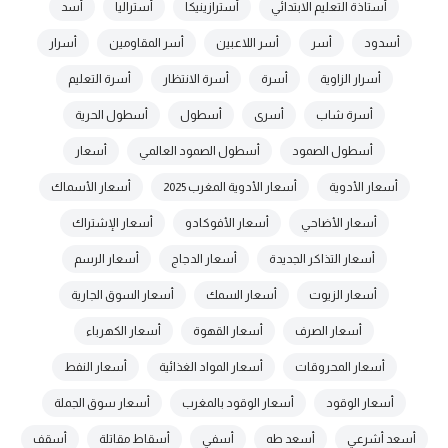
أستاذة التعليم الابتدائي
أسترازينيكا
أستراليا
أسد
أسدود
أسر
أسر اللاعبين
أسر المقاومين
أسرار
أسرار الزاوية
أسرة
أسرة الانتظار
أسرة التعليم
أسرة شاب
أسرى
أسطول
أسطول الحرية
أسطول الصمود
أسطول الصمود العالمي
أسعار
أسعار الأدوية
أسعار الأدوية المغرب 2025
أسعار الأسماك
أسعار الأضاحي
أسعار الأفوكادو
أسعار الإشتراك
أسعار التذاكر الجديدة
أسعار الدجاج
أسعار الرسم
أسعار الزيوت
أسعار السمك
أسعار السوق الجارية
أسعار الصرف
أسعار القهوة
أسعار الكهرباء
أسعار المحروقات
أسعار المواد الغذائية
أسعار النفط
أسعار الوقود
أسعار الوقود بالمغرب
أسعار سوق الجملة
أسعد أشرعي
أسعد طه
أسفي
أسقاط مقاتلة
أسقف