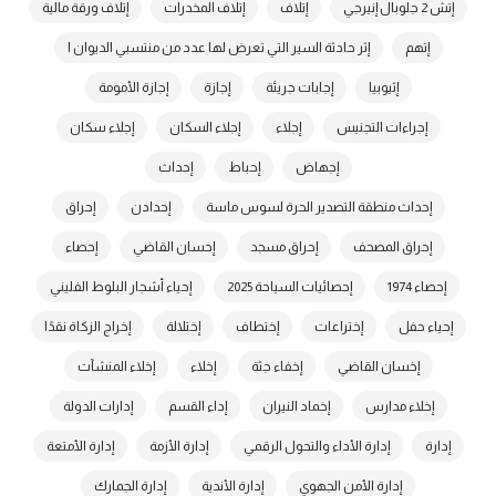
إتش 2 جلوبال إنيرجي
إتلاف
إتلاف المخدرات
إتلاف ورقة مالية
إتهم
إثر حادثة السير التي تعرض لها عدد من منتسبي الديوان ا
إثيوبيا
إجابات جريئة
إجازة
إجازة الأمومة
إجراءات التجنيس
إجلاء
إجلاء السكان
إجلاء سكان
إجهاض
إحباط
إحداث
إحداث منطقة التصدير الحرة لسوس ماسة
إحدادن
إحراق
إحراق المصحف
إحراق مسجد
إحسان القاضي
إحصاء
إحصاء 1974
إحصائيات السياحة 2025
إحياء أشجار البلوط الفليني
إحياء حفل
إختراعات
إختطاف
إختلالة
إخراج الزكاة نقدًا
إخسان القاضي
إخفاء جثة
إخلاء
إخلاء المنشآت
إخلاء مدارس
إخماد النيران
إداء القسم
إدارات الدولة
إدارة
إدارة الأداء والتحول الرقمي
إدارة الأزمة
إدارة الأمتعة
إدارة الأمن الجهوي
إدارة الأندية
إدارة الجمارك