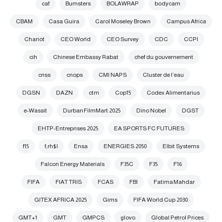
caf
Bumsters
BOLAWRAP
bodycam
CBAM
Casa Guira
Carol Moseley Brown
Campus Africa
Chariot
CEO World
CEO Survey
CDC
CCPI
cih
Chinese Embassy Rabat
chef du gouvernement
cnss
cnops
CMI NAPS
Cluster de l’eau
DGSN
DAZN
ctm
Cop15
Codex Alimentarius
e-Wassit
Durban FilmMart 2025
Dino Nobel
DGST
EHTP-Entreprises 2025
EA SPORTS FC FUTURES
f15
f;rh$l
Ensa
ENERGIES 2050
Elbit Systems
Falcon Energy Materials
F35C
F35
F16
FIFA
FIAT TRIS
FCAS
FBI
Fatima Mahdar
GITEX AFRICA 2025
Gims
FIFA World Cup 2030
GMT+1
GMT
GMPCS
glovo
Global Petrol Prices