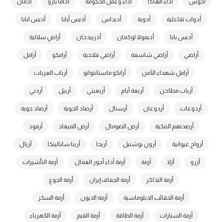
أخوش
أداء الهاكا
أداء وعمل الحكومة
أداما بارو
أدمان
أدوات تفاعلية
أدوية
أديداس
أديس أبابا
أديس ابابا
أديس بابا
أديمولا لوكمان
أذريبدجان
أراضٍ سلالية
أراضي
أراضي شاسعة
أراضي فلاحية
أرامكو
أرامل
أرامل شهداء الأمن
أرانكو ماستانتوانو
أرباب العربات
أرباب مطاحن
أربعة أيام
أربعيني
أربيل
أردني
أردوغات
أردوغان
أرسنال
أرصاد الجوية
أرصاد جوية
أرصدتهم البنكية
أرض الصومال
أرض الميعاد
أرفود
أرواح غيوانية
أرون بوشنيل
أريحا
أرينا سابالينكا
أزبال
أزرو
أزلا
أزمة
أزمة أداء أجور العمال.
أزمة التأشيرات
أزمة التذاكر
أزمة الجفاف إيران
أزمة الجوع
أزمة الحقائب الدبلوماسية
أزمة الديون
أزمة السكر
أزمة السيارات
أزمة الطاقة
أزمة القيم
أزمة الكهرباء