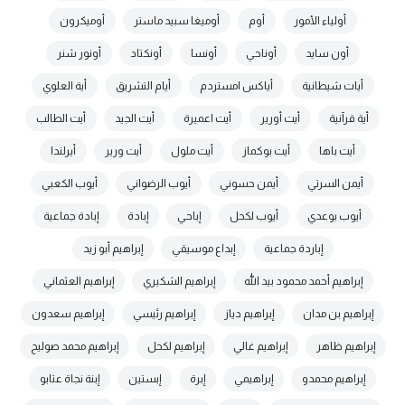
أولياء الأمور
أوم
أوميغا سبيد ماستر
أوميكرون
أون سايد
أوناحي
أونسا
أونكتاد
أونور شنر
أيات شيطانية
أياكس امستردم
أيام التشريق
أية العلوي
أية قرآنية
أيت أورير
أيت اعميرة
أيت الجيد
أيت الطالب
أيت باها
أيت بوكماز
أيت ملول
أيت ورير
أيرلندا
أيمن السرتي
أيمن حسوني
أيوب الرضواني
أيوب الكعبي
أيوب بوعدي
أيوب لكحل
إباحي
إبادة
إبادة جماعية
إباردة جماعية
إبداع موسيقي
إبراهيم أبو زيد
إبراهيم أحمد محمود بيد الله
إبراهيم الشكيري
إبراهيم العثماني
إبراهيم بن مدان
إبراهيم دياز
إبراهيم رئيسي
إبراهيم سعدون
إبراهيم ظاهر
إبراهيم غالي
إبراهيم لكحل
إبراهيم محمد صوليح
إبراهيم محمدو
إبراهيمي
إبرة
إبستين
إبنة نجاة عتابو