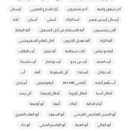
آخرِ شهورِ ولايتِه
آدم بنشقرون
آراء الشارع المغربي
آرسنال
آرسنال آرسين فينجر
آسا الزاك
آسفي
آسيان
آفاد
آلان ريتشسون
آلية الاستثمار من أجل التشغيل
آلية الرقابة
آلية الزناد
آلية تعديل الكربون
آمال الفلاح السغروشني
آمنة بوعياش
آيات شيطانية
آية قزقز
آيت الطالب
آيت امحمد
آيت بن حدو
آيت بوكماز
آيت فاسكا
آيت ولال
آيسلندا
آيل للسقوط
أئمة
أب
أب يتّهم أبناءه
أباتشي AH-64E
أبراموفيتش
أبرشان
أبطال آسيا
أبطال أوروبا
أبطال إفريقيا
أبن رشد
أبناء الجالية
أبناك
أبنها
أبو أوميمة
أبو الحسن الهاشمي القرشي
أبو السعود
أبو العلاء المعري
أبو الغالي
أبو الغيط
أبو القاسم الشابي
أبو جاد