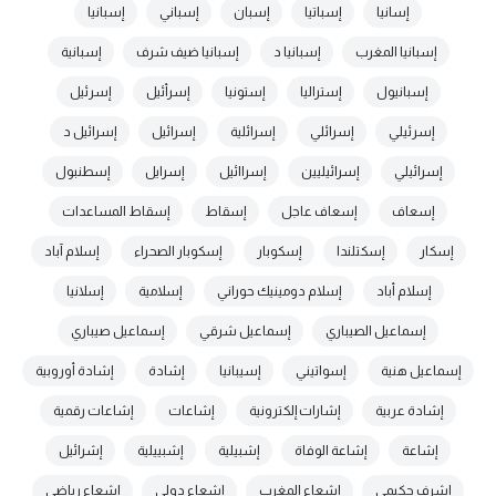
إسانيا
إسباتيا
إسبان
إسباني
إسبانيا
إسبانيا المغرب
إسبانيا د
إسبانيا ضيف شرف
إسبانية
إسبانيول
إستراليا
إستونيا
إسرأئيل
إسرئيل
إسرئيلي
إسرائلي
إسرائلية
إسرائيل
إسرائيل د
إسرائيلي
إسرائيليين
إسراائيل
إسرايل
إسطنبول
إسعاف
إسعاف عاجل
إسقاط
إسقاط المساعدات
إسكار
إسكتلندا
إسكوبار
إسكوبار الصحراء
إسلام آباد
إسلام أباد
إسلام دومينيك حوراني
إسلامية
إسلانيا
إسماعيل الصيباري
إسماعيل شرقي
إسماعيل صيباري
إسماعيل هنية
إسواتيني
إسيبانيا
إشادة
إشادة أوروبية
إشادة عربية
إشارات إلكترونية
إشاعات
إشاعات رقمية
إشاعة
إشاعة الوفاة
إشبيلية
إشبييلية
إشرائيل
إشرف حكيمي
إشعاع المغرب
إشعاع دولي
إشعاع رياضي