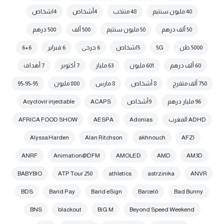
40 مليون سنتيم
48 منتخب
4أشخاص
4اشخاص
50 ألف درهم
50 مليون سنتيم
500 ألف
500 درهم
5000 طن
5G
5اشخاص
6 جرحى
6 فبراير
6+6
60 ألف درهم
601 مليون
63 مليار
7 أكتوبر
7 أهداف
750 ألف متفرج
8 أشخاص
8 مارس
800 مليون
95-95-95
96 مليار درهم
9أشخاص
ACAPS
Acyclovir injectable
ADHD المغرب
Adonias
AESPA
AFRICA FOOD SHOW
Alyssa Harden
Alan Ritchson
akhnouch
AFZI
ANRF
Animation@DFM
AMOLED
AMD
AM3D
BABYBIO
ATP Tour 250
athletics
astrzinika
ANVR
BDS
Barid Pay
Barid eSign
Barceló
Bad Bunny
BNS
blackout
BiG M
Beyond Speed Weekend