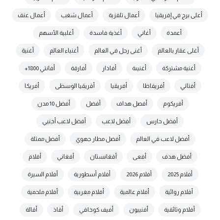
أعلى برج في إفريقيا
أعمال تلفزية
أعمال شغب
أعمال عنف
أعمدة
أغاني
أغذية فاسدة
أغلبية الأسهم
أغلى عقار بالعالم
أغنى رجل في العالم
أغنياء العالم
أغنية
أغنية مشتركة
أغنيىة
أفاذار
أفارقة
أفانتي 1800+
أفتاتي
أفريفاطا
أفريقيا
أفريقيا الوسطى
أفريكا
أفريكوم
أفصل هداف
أفضل
أفضل 10 مدن
أفضل حارس
أفضل لاعب
أفضل لاعب أجنبي
أفضل لاعب في العالم
أفضل مطار جهوي
أفضل ممثلة
أفضل هدف
أفعى
أفغانستان
أفغاني
أفلام
أفلام 2025
أفلام 2026
أفلام أسطورية
أفلام السيرة
أفلام روائية
أفلام عالمية
أفلام مغربية
أفلام ملحمية
أفلام وثائقية
أفنييون
أفيف كوخافي
أقاذ
أقالة