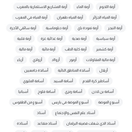
أزمة اللحوم
أزمة الماء
أزمة المشاريع الاستثمارية بالمغرب
أزمة المياه الجزائر
أزمة المياه طهران
أزمة المياه في المغرب
أزمة النيجر
أزمة تمودة باي
أزمة دبلوماسية
أزمة سائقي الأجرة
أزمة سياسية
أزمة صحية
أزمة غذائية غزة
أزمة قلبية
أزمة كشمير
أزمة كلية الطب
أزمة مائية
أزمة مالية
أزمة مالية المقاولات
أزمور
أزوااد
أزولاي
أزياء
أزيلال
أساتذة المناطق النائية
أساتذة جامعيين
أساطير كرة القدم
أسامة السيبد
أسامة المليوي
أسامة بن لادن
أسامة رمزي
أسامة فلوح
أسبانيا
أسبوع الموضة
أسبوع الموضة في باريس
أسبوع من الطقوس
أستاد علم النفس والإجتماع
أستاذ
أستاذ الذي شغلت قضيته البرلمان
أستاذ متقاعد
أستاذة