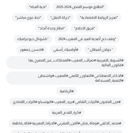
"انطلاق موسم القنص 2024-2025
"تحية المياه"
"تعزيز الروابط الاقتصادية"
"حركة التنقل"
"خط جوي مباشر"
"فريق الاحلام"
"مطار وجدة أنجاد"
"وقف ذبح أضحية العيد في المغرب 2024
“ناشونال جيوغرافيك
” جولان أفيطان ”
#أولمبيك_آسفي
#احسن_جمهور
#التسوية_الضريبية #ضرائب_المغرب #الممتلكات_غير_المصرح_بها
#قانون_المالية
#الذكاء_الاصطناعي #التعاون_الأممي #المغرب #واشنطن
#التنمية_المستدامة
#الرياضية
#فن_الملحون #التراث_الثقافي #بريد_المغرب #اليونسكو #التراث_اللامادي
#كرة_القدم_العربية
#محمد_الخلفي #وفاة_فنان #الفن_المغربي #الدراما_المغربية #لالة_فاطمة