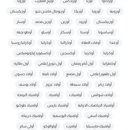
أوراكاوا
أوربا
أورثدكس
أورنج المغرب
أوروبا
أوروبية
أورويا
أوريكا
أوريونتال فاشن شو
أوزبكستان
أوزبيكستان
أوزود
أوزين
أوزين محمد
أوسار
أوساسونا
أوستا
أوسكار
أوسلو
أوطو نجمة
أوغندا
أوقات الصلاة
أوكراانيا
أوكرانيا
أوكرانيا روسيا
أوكراينا
أوكرنيا
أوكسجين
أوكسفورد إيكونوميكس
أوكطرانيا
أول أيام رمضان
أول خورج إعلامي
أول طائرة
أول ظهور إعلامي
أول مصنع
أولاد تايمة
أولاد حسون
أولاد زباير
أولاد سبيطة
أولاد عزوز
أولاد يوسف
أولاف شولتس
أولمبيات
أولمبياد
أولمبياد البرمجة
أولمبياد الرياضيات الدولية
أولمبياد باريس
أولمبياد طوكيو
أولمبيك آسفي
أولمبيك اليوسفية
أولمبيك خريبكة
أولمبيك مارسيليا
أولمرت
أولوالوكو
أولي ساتر