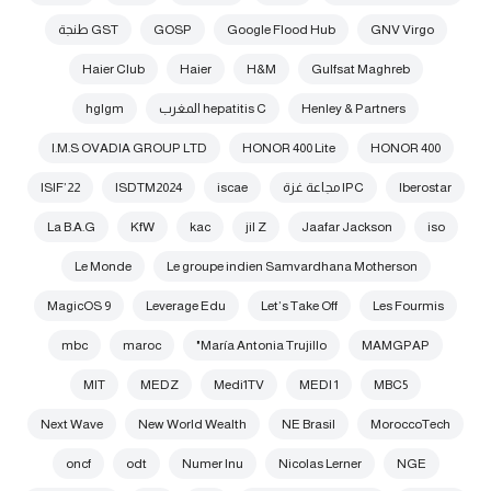
GNV Virgo
Google Flood Hub
GOSP
GST طنجة
Haier Club
Haier
H&M
Gulfsat Maghreb
Henley & Partners
hepatitis C المغرب
hglgm
I.M.S OVADIA GROUP LTD
HONOR 400 Lite
HONOR 400
Iberostar
IPC مجاعة غزة
iscae
ISDTM2024
ISIF’22
La B.A.G
KfW
kac
jil Z
Jaafar Jackson
iso
Le Monde
Le groupe indien Samvardhana Motherson
MagicOS 9
Leverage Edu
Let’s Take Off
Les Fourmis
mbc
maroc
María Antonia Trujillo"
MAMGPAP
MIT
MEDZ
Medi1TV
MEDI 1
MBC5
Next Wave
New World Wealth
NE Brasil
MoroccoTech
oncf
odt
Numer Inu
Nicolas Lerner
NGE