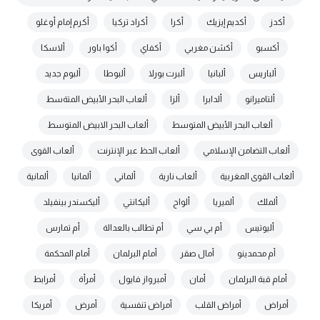
أكدز
أكديم إيزيك
أكرا
أكراد تركيا
أكرم إمام أوغلو
أكسبو
أكشن مغربي
أكفاي
أكوا باور
ألاسكا
ألباريس
ألبانيا
ألبرت بورلا
ألبوطا
ألبوم جديد
ألتاميرانو
ألدابرا
ألزا
ألعاب البحر الأبيض المتةسط
ألعاب البحر الأبيض المتوسط
ألعاب البحر الابيض المتوسط
ألعاب التضامن الإسلامي
ألعاب الحظ عبر الإنترنت
ألعاب القوى
ألعاب القوى المغربية
ألعاب نارية
ألماني
ألمانيا
ألمانية
ألملك
ألميريا
ألواح
أليكانتي
أليكسندر بينفيلد
أليوتيس
أم بي سي
أم تطالب بالعدالة
أم تمارس
أم محمدينو
أمال صقر
أمام البرلمان
أمام المحكمة
أمام قبة البرلمان
أمان
أمبرواز فايول
أمرأة
أمرابط
أمراض
أمراض القلب
أمراض تنفسية
أمرض
أمريكا