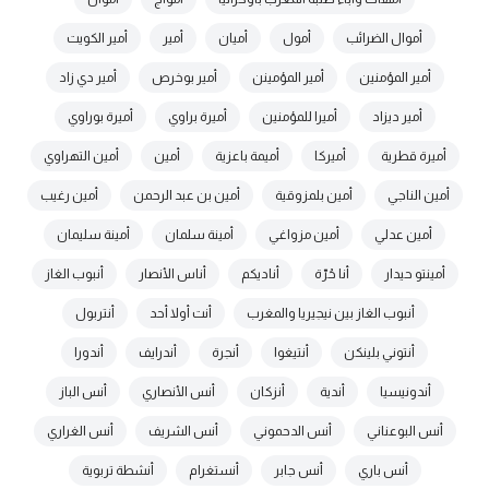
أموال الضرائب
أمول
أميان
أمير
أمير الكويت
أمير المؤمنين
أمير المؤمينن
أمير بوخرص
أمير دي زاد
أمير ديزاد
أميرا للمؤمنين
أميرة براوي
أميرة بوراوي
أميرة قطرية
أميركا
أميمة باعزية
أمين
أمين التهراوي
أمين الناجي
أمين بلمزوقية
أمين بن عبد الرحمن
أمين رغيب
أمين عدلي
أمين مزواغي
أمينة سلمان
أمينة سليمان
أمينتو حيدار
أنا حُرّة
أناديكم
أناس الأنصار
أنبوب الغاز
أنبوب الغاز بين نيجيريا والمغرب
أنت أولا أحد
أنتربول
أنتوني بلينكن
أنتيغوا
أنجرة
أندرايف
أندورا
أندونيسيا
أندية
أنزكان
أنس الأنصاري
أنس الباز
أنس البوعناني
أنس الدحموني
أنس الشريف
أنس الغراري
أنس باري
أنس جابر
أنستغرام
أنشطة تربوية