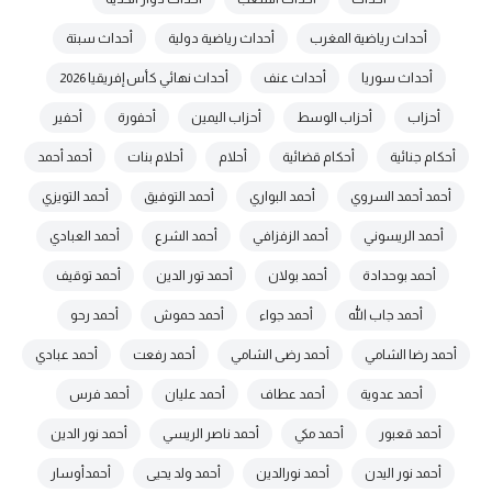
أحداث رياضية المغرب
أحداث رياضية دولية
أحداث سبتة
أحداث سوريا
أحداث عنف
أحداث نهائي كأس إفريقيا 2026
أحزاب
أحزاب الوسط
أحزاب اليمين
أحفورة
أحفير
أحكام جنائية
أحكام قضائية
أحلام
أحلام بنات
أحمد أحمد
أحمد أحمد السروي
أحمد البواري
أحمد التوفيق
أحمد التويزي
أحمد الريسوني
أحمد الزفزافي
أحمد الشرع
أحمد العبادي
أحمد بوحدادة
أحمد بولان
أحمد تور الدين
أحمد توقيف
أحمد جاب الله
أحمد جواء
أحمد حموش
أحمد رحو
أحمد رضا الشامي
أحمد رضى الشامي
أحمد رفعت
أحمد عبادي
أحمد عدوية
أحمد عطاف
أحمد عليان
أحمد فرس
أحمد قعبور
أحمد مكي
أحمد ناصر الريسي
أحمد نور الدين
أحمد نور اليدن
أحمد نورالدين
أحمد ولد يحيى
أحمدأوسار