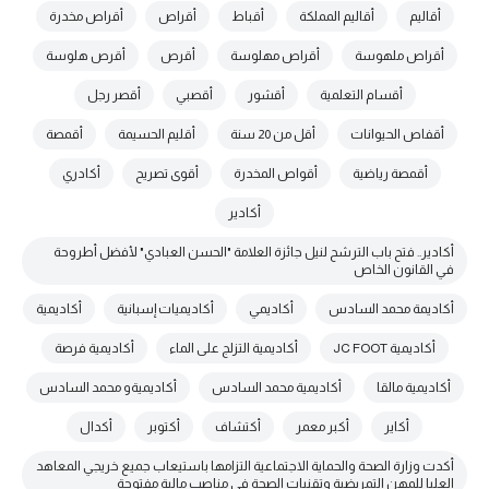
أقاليم
أقاليم المملكة
أقباط
أقراص
أقراص مخدرة
أقراص ملهوسة
أقراص مهلوسة
أقرص
أقرص هلوسة
أقسام التعلمية
أقشور
أقصبي
أقصر رجل
أقفاص الحيوانات
أقل من 20 سنة
أقليم الحسيمة
أقمصة
أقمصة رياضية
أقواص المخدرة
أقوى تصريح
أكادري
أكادير
أكادير.. فتح باب الترشح لنيل جائزة العلامة "الحسن العبادي" لأفضل أطروحة
في القانون الخاص
أكاديمة محمد السادس
أكاديمي
أكاديميات إسبانية
أكاديمية
أكاديمية JC FOOT
أكاديمية التزلج على الماء
أكاديمية فرصة
أكاديمية مالقا
أكاديمية محمد السادس
أكاديميةو محمد السادس
أكاير
أكبر معمر
أكتشاف
أكتوبر
أكدال
أكدت وزارة الصحة والحماية الاجتماعية التزامها باستيعاب جميع خريجي المعاهد
العليا للمهن التمريضية وتقنيات الصحة في مناصب مالية مفتوحة