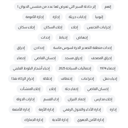
إتهم
إثر حادثة السير التي تعرض لها عدد من منتسبي الديوان ا
إثيوبيا
إجابات جريئة
إجازة
إجازة الأمومة
إجراءات التجنيس
إجلاء
إجلاء السكان
إجلاء سكان
إجهاض
إحباط
إحداث
إحداث منطقة التصدير الحرة لسوس ماسة
إحدادن
إحراق
إحراق المصحف
إحراق مسجد
إحسان القاضي
إحصاء
إحصاء 1974
إحصائيات السياحة 2025
إحياء أشجار البلوط الفليني
إحياء حفل
إختراعات
إختطاف
إختلالة
إخراج الزكاة نقدًا
إخسان القاضي
إخفاء جثة
إخلاء
إخلاء المنشآت
إخلاء مدارس
إخماد النيران
إداء القسم
إدارات الدولة
إدارة
إدارة الأداء والتحول الرقمي
إدارة الأزمة
إدارة الأمتعة
إدارة الأمن الجهوي
إدارة الأندية
إدارة الجمارك