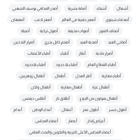
أشغال
أشقاء
أصابة بشرية
أصدر المحامي يوسف الشهبي
أصدقاء شينوي
أصغر حقيبة في العالم
أصغر لاعب
أصفهان
أصناف التمور
أصوات مخيفة
أصول تركية
أصيلة
أضاحي العيد
أضحية العيد
أضخم كابل بحري
أضرار التدخين
أضرار مادية
أطار
أطباء
أطباء الأعصاب
أطباء القطاع العام
أطباء بلا حدود
أطباء بلاحدود
أطباء مغاربة
أطر العدل
أطفال
أطفال زوهريين
أطفال غزة
أطفال مغاربة
أطفال ولكن
أطفال يموتون من الجوع
أطلاق نار
أطلس ديفنس
أطول جسر
أطول عمر
أعتقال
أعداء الوطن
أعدام
أعراض إنذار
أعصار
أعضاء المجلس
أعضاء المجلس الأعلى للتربية والتكوين والبحث العلمي