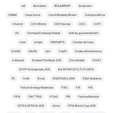
caf
Bumsters
BOLAWRAP
bodycam
CBAM
Casa Guira
Carol Moseley Brown
Campus Africa
Chariot
CEO World
CEO Survey
CDC
CCPI
cih
Chinese Embassy Rabat
chef du gouvernement
cnss
cnops
CMI NAPS
Cluster de l’eau
DGSN
DAZN
ctm
Cop15
Codex Alimentarius
e-Wassit
Durban FilmMart 2025
Dino Nobel
DGST
EHTP-Entreprises 2025
EA SPORTS FC FUTURES
f15
f;rh$l
Ensa
ENERGIES 2050
Elbit Systems
Falcon Energy Materials
F35C
F35
F16
FIFA
FIAT TRIS
FCAS
FBI
Fatima Mahdar
GITEX AFRICA 2025
Gims
FIFA World Cup 2030