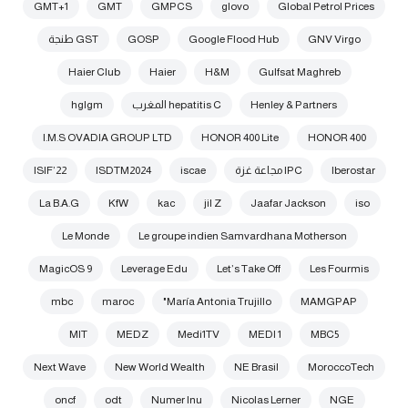
GMT+1
GMT
GMPCS
glovo
Global Petrol Prices
GNV Virgo
Google Flood Hub
GOSP
GST طنجة
Haier Club
Haier
H&M
Gulfsat Maghreb
Henley & Partners
hepatitis C المغرب
hglgm
I.M.S OVADIA GROUP LTD
HONOR 400 Lite
HONOR 400
Iberostar
IPC مجاعة غزة
iscae
ISDTM2024
ISIF’22
La B.A.G
KfW
kac
jil Z
Jaafar Jackson
iso
Le Monde
Le groupe indien Samvardhana Motherson
MagicOS 9
Leverage Edu
Let’s Take Off
Les Fourmis
mbc
maroc
María Antonia Trujillo"
MAMGPAP
MIT
MEDZ
Medi1TV
MEDI 1
MBC5
Next Wave
New World Wealth
NE Brasil
MoroccoTech
oncf
odt
Numer Inu
Nicolas Lerner
NGE