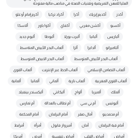
العليا للمهن التمريضية وتقنيات الصحة في مناصب مالية مفتوحة
أكدز
أكديم إيزيك
أكرا
أكراد تركيا
أكرم إمام أوغلو
أكسبو
أكشن مغربي
أكفاي
أكوا باور
ألاسكا
ألباريس
ألبانيا
ألبرت بورلا
ألبوطا
ألبوم جديد
ألتاميرانو
ألدابرا
ألزا
ألعاب البحر الأبيض المتةسط
ألعاب البحر الأبيض المتوسط
ألعاب البحر الابيض المتوسط
ألعاب التضامن الإسلامي
ألعاب الحظ عبر الإنترنت
ألعاب القوى
ألعاب القوى المغربية
ألعاب نارية
ألماني
ألمانيا
ألمانية
ألملك
ألميريا
ألواح
أليكانتي
أليكسندر بينفيلد
أليوتيس
أم بي سي
أم تطالب بالعدالة
أم تمارس
أم محمدينو
أمال صقر
أمام البرلمان
أمام المحكمة
أمام قبة البرلمان
أمان
أمبرواز فايول
أمرأة
أمرابط
أمراض
أمراض القلب
أمراض تنفسية
أمرض
أمريكا