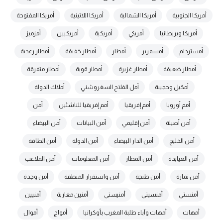
أمريكا الجنوبية
أمريكا الشمالية
أمريكا اللاتينية
أمريكا المفتوحة
أمريكا وبريطانيا
أمريكي
أمريكية
أمريكيين
أمزميز
أمستردام
أمسمرير
أمطار
أمطار خفيفة
أمطار رعدية
أمطار ضعيفة
أمطار غزيرة
أمطار قوية
أمطار متفرقة
أمكيل وحجيبة
أمل الفلاح السغروشني
أملاك الدولة
أمم أوروبا
أمم إفريقيا
أمم إفريقيا للناشئين
أمن
أمن أصيلة
أمن إقليمي
أمن البيانات
أمن البيضاء
أمن الخليج
أمن الدار البيضاء
أمن الدولة
أمن الطاقة
أمن العيايدة
أمن المطار
أمن المعلومات
أمن الملاعب
أمن تمارة
أمن طنجة
أمن واستقرار المنطقة
أمن وجدة
أمنستي
أمنسيتي
أمنيستي
أمنين مغاربة
أمنيين
أمهات
أمهات وآباء طلبة المغرب بأوكرانيا
أمواج
أموال