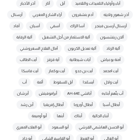
آباء وأولياء التلميذات والتلاميذ
آبل
آثار
آخر الأخبار
آخرِ شهورِ ولايتِه
آدم بنشقرون
آراء الشارع المغربي
آرسنال
آرسنال آرسين فينجر
آسا الزاك
آسفي
آسيان
آفاد
آلان ريتشسون
آلية الاستثمار من أجل التشغيل
آلية الرقابة
آلية الزناد
آلية تعديل الكربون
آمال الفلاح السغروشني
آمنة بوعياش
آيات شيطانية
آية قزقز
آيت الطالب
آيت امحمد
آيت بن حدو
آيت بوكماز
آيت فاسكا
آيت ولال
آيسلندا
آيل للسقوط
أئمة
أب
أب يتّهم أبناءه
أباتشي AH-64E
أبراموفيتش
أبرشان
أبطال آسيا
أبطال أوروبا
أبطال إفريقيا
أبن رشد
أبناء الجالية
أبناك
أبنها
أبو أوميمة
أبو الحسن الهاشمي القرشي
أبو السعود
أبو العلاء المعري
أبو الغالي
أبو الغيط
أبو القاسم الشابي
أبو جاد