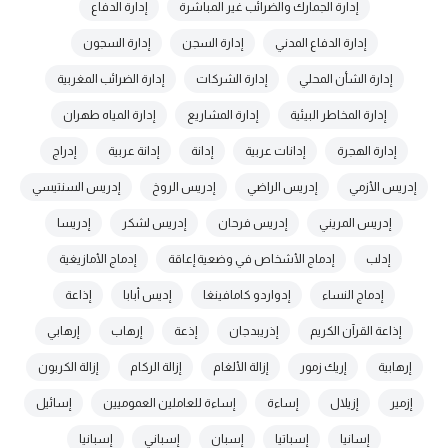
إدارة الجمارك والضرائب غير المباشرة
إدارة الدفاع
إدارة الدفاع المدني
إدارة السجن
إدارة السجون
إدارة الشأن المحلي
إدارة الشركات
إدارة الضرائب المغربية
إدارة المخاطر البيئية
إدارة المشاريع
إدارة المياه طهران
إدارة الهجرة
إدانات عربية
إدانة
إدانة عربية
إدراج
إدريس الأزمي
إدريس الراضي
إدريس الروخ
إدريس السنتيسي
إدريس المريني
إدريس فرحان
إدريس لشكر
إدريسا
إدلب
إدماج الأشخاص في وضعية إعاقة
إدماج الأمازيغية
إدماج النساء
إدواردو كامافينغا
إديس أبابا
إذاعة
إذاعة القرآن الكريم
إذريبدجان
إذعة
إرهاب
إرهابي
إرهابية
إريك زمور
إزالة الألغام
إزالة الركام
إزالة الكربون
إزمير
إزيلال
إساءة
إساءة للعاملين العموميين
إسائيل
إسانيا
إسباتيا
إسبان
إسباني
إسبانيا