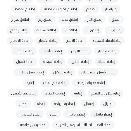
إضرام نار
إطعام
إطعام الحيوانات الضالة
إطعام القطط
إطلاق
إطلاق النار
إطلاق جديد
إطلاق ريح
إطلاق سراح
إطلاق نار
إطلاق ناز
إطلاقنار
إطلالة شبابية
إعاد الإدماج
إعادة إدماج السجناء
إعادة الأسر
إعادة الأعمار
إعادة الإدماج
إعادة الإعمار
إعادة الإيواء
إعادة التأهيل
إعادة التدوير
إعادة الحياة
إعادة الدفن
إعادة الهيكلة
إعادة تأهيل
إعادة تأهيل الاستقبال
إعادة تشكيل
إعادة تمثيل درامي.
إعادة جدولة الرحلات
إعادة فتح الملف
إعارة
إعارة بلال ولد الشيخ
إعاقة
إعانات البطالة
إعانة عيد الأضحى
إعتزال
إعتقال
إعدادية الريادة
إعدام
إعصار
إعصار دانيال
إعضار دانيال
إعفاء
إعفاء المديرين
إعفاء المعاشات الأساسية من الضريبة
إعفاء رئيس جامعة