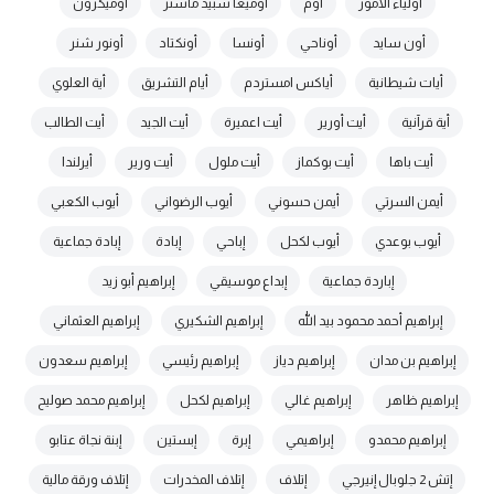
أولياء الأمور
أوم
أوميغا سبيد ماستر
أوميكرون
أون سايد
أوناحي
أونسا
أونكتاد
أونور شنر
أيات شيطانية
أياكس امستردم
أيام التشريق
أية العلوي
أية قرآنية
أيت أورير
أيت اعميرة
أيت الجيد
أيت الطالب
أيت باها
أيت بوكماز
أيت ملول
أيت ورير
أيرلندا
أيمن السرتي
أيمن حسوني
أيوب الرضواني
أيوب الكعبي
أيوب بوعدي
أيوب لكحل
إباحي
إبادة
إبادة جماعية
إباردة جماعية
إبداع موسيقي
إبراهيم أبو زيد
إبراهيم أحمد محمود بيد الله
إبراهيم الشكيري
إبراهيم العثماني
إبراهيم بن مدان
إبراهيم دياز
إبراهيم رئيسي
إبراهيم سعدون
إبراهيم ظاهر
إبراهيم غالي
إبراهيم لكحل
إبراهيم محمد صوليح
إبراهيم محمدو
إبراهيمي
إبرة
إبستين
إبنة نجاة عتابو
إتش 2 جلوبال إنيرجي
إتلاف
إتلاف المخدرات
إتلاف ورقة مالية