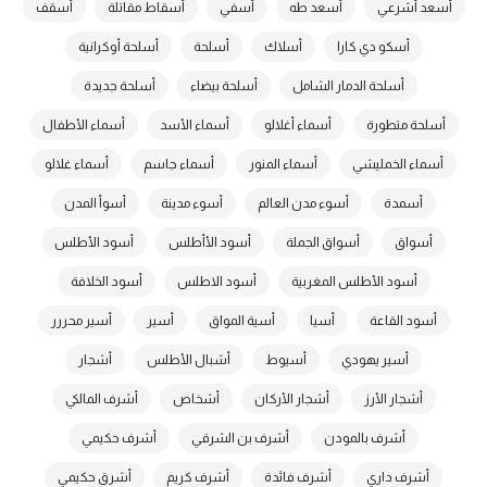
أسعد أشرعي
أسعد طه
أسفي
أسقاط مقاتلة
أسقف
أسكو دي كارا
أسلاك
أسلحة
أسلحة أوكرانية
أسلحة الدمار الشامل
أسلحة بيضاء
أسلحة جديدة
أسلحة متطورة
أسماء أغلالو
أسماء الأسد
أسماء الأطفال
أسماء الخمليشي
أسماء المنور
أسماء جاسم
أسماء غلالو
أسمدة
أسوء مدن العالم
أسوء مدينة
أسوأ المدن
أسواق
أسواق الجملة
أسود الأأطلس
أسود الأطلس
أسود الأطلس المغربية
أسود الاطلس
أسود الخلافة
أسود القاعة
أسيا
أسية المواق
أسير
أسير محررر
أسير يهودي
أسيوط
أشبال الأطلس
أشجار
أشجار الأرز
أشجار الأركان
أشخاص
أشرف المالكي
أشرف بالمودن
أشرف بن الشرقي
أشرف حكيمي
أشرف داري
أشرف فائدة
أشرف كريم
أشرق حكيمي