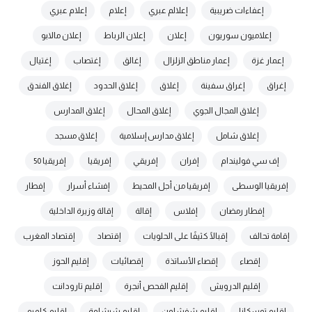
إعفاءات ضريبية
إعلالم عبري
إعلام
إعلام عبري
إعلاميون سوريون
إعلان
إعلان الرباط
إعلان مالابو
إعمار غزة
إعمار مناطق الزلزال
إغالق
إغتصاب
إغتيال
إغراق
إغراق سفينة
إغلاق
إغلاق الحدود
إغلاق الفندق
إغلاق المجال الجوي
إغلاق المحال
إغلاق المدارس
إغلاق شامل
إغلاق مدارس إسلامية
إغلاق مسجد
إف سي فوليندام
إفران
إفريقي
إفريقيا
إفريقيا 50
إفريقيا الوسطى
إفريقيا من أجل المحيط
إفشاء أسرار
إفطار
إفطار رمضان
إفلاس
إقالة
إقالة وزيرة الداخلية
إقامة تحالف
إقبالًا كثيفًا على الحلويات
إقتصاد
إقتصاد المغرب
إقصاء
إقصاء الأساتذة
إقصائيات
إقليم الحوز
إقليم الدرويش
إقليم الفحص أنجرة
إقليم تارودانت
إقليم توسكانا
إقليم شفشاون
إقليم شيشاوة
إقليم كلميم