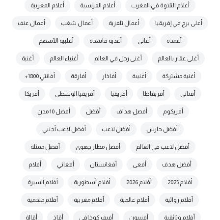
أعلام التلاوة في المغرب
أعلام الفرنسية
أعلام المغربية
أعلى برج في إفريقيا
أعمال تلفزية
أعمال شغب
أعمال عنف
أعمدة
أغاني
أغذية فاسدة
أغلبية الأسهم
أغلى عقار بالعالم
أغنى رجل في العالم
أغنياء العالم
أغنية
أغنية مشتركة
أغنيىة
أفاذار
أفارقة
أفانتي 1800+
أفتاتي
أفريفاطا
أفريقيا
أفريقيا الوسطى
أفريكا
أفريكوم
أفصل هداف
أفضل
أفضل 10 مدن
أفضل حارس
أفضل لاعب
أفضل لاعب أجنبي
أفضل لاعب في العالم
أفضل مطار جهوي
أفضل ممثلة
أفضل هدف
أفعى
أفغانستان
أفغاني
أفلام
أفلام 2025
أفلام 2026
أفلام أسطورية
أفلام السيرة
أفلام روائية
أفلام عالمية
أفلام مغربية
أفلام ملحمية
أفلام وثائقية
أفنييون
أفيف كوخافي
أقاذ
أقالة