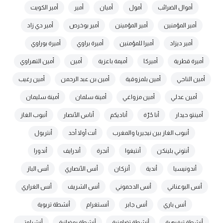
أموال الضرائب
أمول
أميان
أمير
أمير الكويت
أمير المؤمنين
أمير المؤمينن
أمير بوخرص
أمير دي زاد
أمير ديزاد
أميرا للمؤمنين
أميرة براوي
أميرة بوراوي
أميرة قطرية
أميركا
أميمة باعزية
أمين
أمين التهراوي
أمين الناجي
أمين بلمزوقية
أمين بن عبد الرحمن
أمين رغيب
أمين عدلي
أمين مزواغي
أمينة سلمان
أمينة سليمان
أمينتو حيدار
أنا حُرّة
أناديكم
أناس الأنصار
أنبوب الغاز
أنبوب الغاز بين نيجيريا والمغرب
أنت أولا أحد
أنتربول
أنتوني بلينكن
أنتيغوا
أنجرة
أندرايف
أندورا
أندونيسيا
أندية
أنزكان
أنس الأنصاري
أنس الباز
أنس البوعناني
أنس الدحموني
أنس الشريف
أنس الغراري
أنس باري
أنس جابر
أنستغرام
أنشطة تربوية
أنشطة ترفيهية
أنشطة تضامنية
أنشطة رمضانية
أنشيلوتي