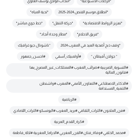
"الرحلات الأسبوعية"
"انتخاب مولاي يوسف العلوي
"انطلاق موسم القنص 2024-2025
"تحية المياه"
"تعزيز الروابط الاقتصادية"
"حركة التنقل"
"خط جوي مباشر"
"فريق الاحلام"
"مطار وجدة أنجاد"
"وقف ذبح أضحية العيد في المغرب 2024
“ناشونال جيوغرافيك
” جولان أفيطان ”
#أولمبيك_آسفي
#احسن_جمهور
#التسوية_الضريبية #ضرائب_المغرب #الممتلكات_غير_المصرح_بها
#قانون_المالية
#الذكاء_الاصطناعي #التعاون_الأممي #المغرب #واشنطن
#التنمية_المستدامة
#الرياضية
#فن_الملحون #التراث_الثقافي #بريد_المغرب #اليونسكو #التراث_اللامادي
#كرة_القدم_العربية
#محمد_الخلفي #وفاة_فنان #الفن_المغربي #الدراما_المغربية #لالة_فاطمة