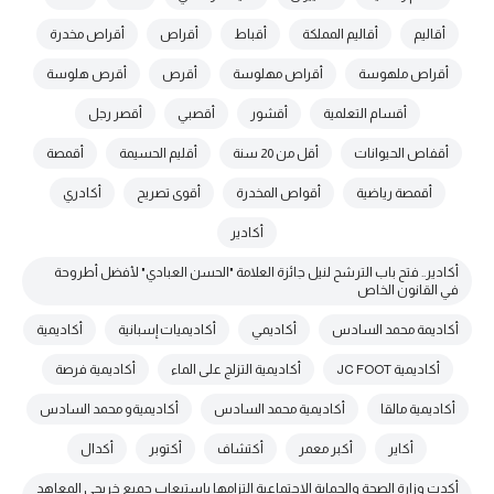
أقاليم
أقاليم المملكة
أقباط
أقراص
أقراص مخدرة
أقراص ملهوسة
أقراص مهلوسة
أقرص
أقرص هلوسة
أقسام التعلمية
أقشور
أقصبي
أقصر رجل
أقفاص الحيوانات
أقل من 20 سنة
أقليم الحسيمة
أقمصة
أقمصة رياضية
أقواص المخدرة
أقوى تصريح
أكادري
أكادير
أكادير.. فتح باب الترشح لنيل جائزة العلامة "الحسن العبادي" لأفضل أطروحة
في القانون الخاص
أكاديمة محمد السادس
أكاديمي
أكاديميات إسبانية
أكاديمية
أكاديمية JC FOOT
أكاديمية التزلج على الماء
أكاديمية فرصة
أكاديمية مالقا
أكاديمية محمد السادس
أكاديميةو محمد السادس
أكاير
أكبر معمر
أكتشاف
أكتوبر
أكدال
أكدت وزارة الصحة والحماية الاجتماعية التزامها باستيعاب جميع خريجي المعاهد