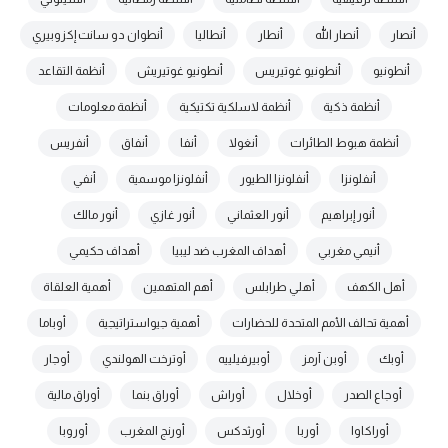
أنصار
أنصار الله
أنطار
أنطاليا
أنطوان دو سانت إكزوبيري
أنطونيو
أنطونيو غوتيريس
أنطونيو غوتيريش
أنظمة التقاعد
أنظمة ذكية
أنظمة لاسلكية تكتيكية
أنظمة معلومات
أنظمة هبوط الطائرات
أنغولا
أنفا
أنفاق
أنفريس
أنفلونزا
أنفلونزا الطيور
أنفلونزا موسمية
أنفي
أنور إبراهيم
أنور العثماني
أنور غازي
أنور مالك
أنيمي مغربي
أهداف المغرب ضد ليبيا
أهداف حكيمي
أهل الكهف
أهلي طرابلس
أهم المتهمين
أهمية العلقاة
أهمية تحالف الأمم المتحدة للحضارات
أهمية جيواستراتيجية
أوباما
أوبك
أوبن آرمز
أوبيرفيلييه
أوترخت الهولندي
أوجار
أوجاع الصدر
أوخلال
أوراش
أوراق بنما
أوراق مالية
أوراكاوا
أوربا
أورثدكس
أورنج المغرب
أوروبا