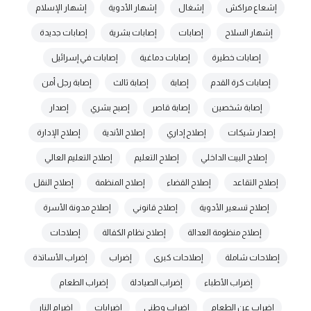
إشعاع مراكش
إشغال
إشهار الأدوية
إشهار الإسلام
إشهار السلاح
إصابات
إصابات بشرية
إصابات جديدة
إصابات خطيرة
إصابات دماغية
إصابات في إسرائيل
إصابات كرة القدم
إصابة
إصابة ثالث
إصابة رجل أمن
إصابة شخصين
إصابة قاصر
إصبح بشري
إصدار
إصدار شيكات
إصلاح إداري
إصلاح الأندية
إصلاح الإدارة
إصلاح البيت الداخلي
إصلاح التعليم
إصلاح التعليم العالي
إصلاح التقاعد
إصلاح القضاء
إصلاح المنظمة
إصلاح النقل
إصلاح تسعير الأدوية
إصلاح قانوني
إصلاح مدونة الأسرة
إصلاح منظومة العدالة
إصلاح نظام الكفالة
إصلاحات
إصلاحات شاملة
إصلاحات كبرى
إضراب
إضراب الأساتذة
إضراب الأطباء
إضراب الصيادلة
إضراب الطعام
إضراب عن الطعام
إضراب وطني
إضرابات
إضرام النار