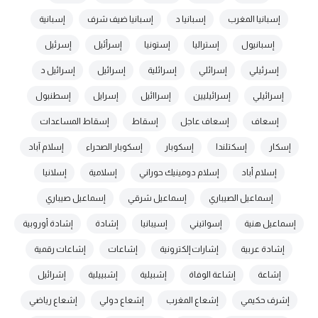
إسبانيا المغرب
إسبانيا د
إسبانيا ضيف شرف
إسبانية
إسبانيول
إستراليا
إستونيا
إسرأئيل
إسرئيل
إسرئيلي
إسرائلي
إسرائلية
إسرائيل
إسرائيل د
إسرائيلي
إسرائيليين
إسراائيل
إسرايل
إسطنبول
إسعاف
إسعاف عاجل
إسقاط
إسقاط المساعدات
إسكار
إسكتلندا
إسكوبار
إسكوبار الصحراء
إسلام آباد
إسلام أباد
إسلام دومينيك حوراني
إسلامية
إسلانيا
إسماعيل الصيباري
إسماعيل شرقي
إسماعيل صيباري
إسماعيل هنية
إسواتيني
إسيبانيا
إشادة
إشادة أوروبية
إشادة عربية
إشارات إلكترونية
إشاعات
إشاعات رقمية
إشاعة
إشاعة الوفاة
إشبيلية
إشبييلية
إشرائيل
إشرف حكيمي
إشعاع المغرب
إشعاع دولي
إشعاع رياضي