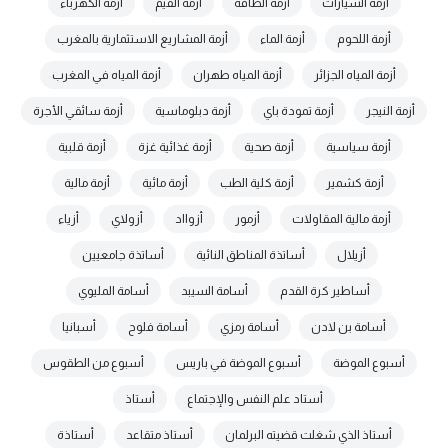
أزمة السيارات
أزمة الطاقة
أزمة القيم
أزمة الكهرباء
أزمة اللحوم
أزمة الماء
أزمة المشاريع الاستثمارية بالمغرب
أزمة المياه الجزائر
أزمة المياه طهران
أزمة المياه في المغرب
أزمة النيجر
أزمة تمودة باي
أزمة دبلوماسية
أزمة سائقي الأجرة
أزمة سياسية
أزمة صحية
أزمة غذائية غزة
أزمة قلبية
أزمة كشمير
أزمة كلية الطب
أزمة مائية
أزمة مالية
أزمة مالية المقاولات
أزمور
أزوااد
أزولاي
أزياء
أزيلال
أساتذة المناطق النائية
أساتذة جامعيين
أساطير كرة القدم
أسامة السيبد
أسامة المليوي
أسامة بن لادن
أسامة رمزي
أسامة فلوح
أسبانيا
أسبوع الموضة
أسبوع الموضة في باريس
أسبوع من الطقوس
أستاد علم النفس والإجتماع
أستاذ
أستاذ الذي شغلت قضيته البرلمان
أستاذ متقاعد
أستاذة