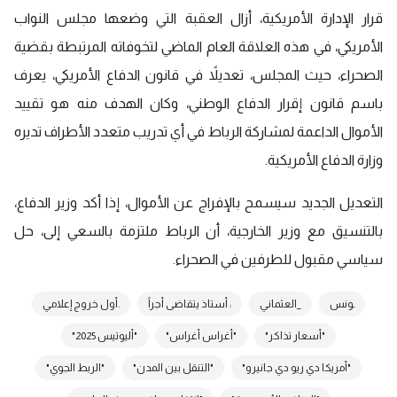
قرار الإدارة الأمريكية، أزال العقبة التي وضعها مجلس النواب
الأمريكي، في هذه العلاقة العام الماضي لتخوفاته المرتبطة بقضية
الصحراء، حيث المجلس، تعديلاً في قانون الدفاع الأمريكي، يعرف
باسم قانون إقرار الدفاع الوطني، وكان الهدف منه هو تقييد
الأموال الداعمة لمشاركة الرباط في أي تدريب متعدد الأطراف تديره
وزارة الدفاع
الأمريكية.
التعديل الجديد سيسمح بالإفراج عن الأموال، إذا أكد وزير الدفاع،
بالتنسيق مع وزير الخارجية، أن الرباط ملتزمة بالسعي إلى، حل
سياسي مقبول للطرفين في الصحراء.
ـونس
_العثماني
: أستاذ يتقاضى أجراً
.أول خروج إعلامي
"أسعار تذاكر"
"أغراس أغراس"
"أليوتيس 2025"
"أمريكا دي ريو دي جانيرو"
"التنقل بين المدن"
"الربط الجوي"