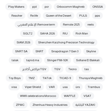
Play Makers
pjd
pcr
Orbocomm Maghreb
ONSSA
Reacher
Re.life
Queen of the Desert
PULS
pps
reels
Remote 2025
Remove term: الإعلام المغربي
SGLT2
SAHA 2026
RIU
Rich Man
SIAM 2026
Shenzhen Kaizhong Precision Technology
SNRT SA
SNRT
Snapdragon 7 Gen 3
Skyline
talak
tajnid.ma
Stinger FIM-92K
Sofiane El Bakkali
tas
Tecno
TGV
TGV مراكش أكادير
Toy Boys
TMZ
TikTok
TICAD-9
Thuraya Maghreb
visa
Viper Shield
VAR
usa
ùrs
Trambus
WWII celebrations Morocco
WAFFLE
VSAT
YAZAKI اليابانية
Zhenhua Heavy Industries
ZPMC