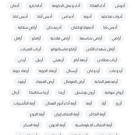
أخوش
أداء الهاكا
أداء وعمل الحكومة
أداما بارو
أدمان
أدوات تفاعلية
أدوية
أديداس
أديس أبابا
أديس ابابا
أديس بابا
أديمولا لوكمان
أذريبدجان
أراضٍ سلالية
أراضي
أراضي شاسعة
أراضي فلاحية
أرامكو
أرامل
أرامل شهداء الأمن
أرانكو ماستانتوانو
أرباب العربات
أرباب مطاحن
أربعة أيام
أربعيني
أربيل
أردني
أردوغات
أردوغان
أرسنال
أرصاد الجوية
أرصاد جوية
أرصدتهم البنكية
أرض الصومال
أرض الميعاد
أرفود
أرواح غيوانية
أرون بوشنيل
أريحا
أرينا سابالينكا
أزبال
أزرو
أزلا
أزمة
أزمة أداء أجور العمال.
أزمة التأشيرات
أزمة التذاكر
أزمة الجفاف إيران
أزمة الجوع
أزمة الحقائب الدبلوماسية
أزمة الديون
أزمة السكر