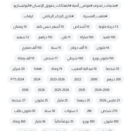
#مخيمات_تندوف #فوضى_أمنية #انتهاكات_حقوق_الإنسان #البوليساريو
#ملعب_المسيرة
#نادي_الرجاء_الرياضي
|رهاب
1.5 درجة مئوية
10 أشخاص
10 أشهر حبس نافذ
10 رمضان
100 تلميذ
100 مباراة
11 طن
110 دراهم
12 شهيد
14 مليون
15 ألف دولار
15 سنة
150 ألف متفرج
150 مليون يورو
160 شرطي
17 شخص
18 الف وفاة
18 شخصا
18 ميدالية المغرب
19 وفاة
1xbet
20 فبراير
200 درهم
2000
2022
2023-2026
2024
2024 PT5
2030
2026
2025-2026
2025
2024-2030
23 مارس 2026
25 درهما
25 مليار
25 مليون
27 شخصا
270 شخص
2M
3 سنوات
30 سنة
30 مليون طلب
300 مليون
300 يورو
33 حوضاً مائياً
36 مليار
360 وفاة