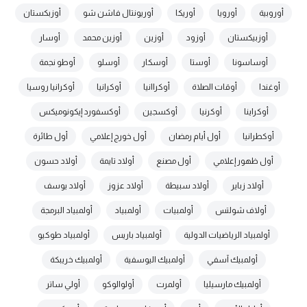
أوروبية
أورويا
أوريكا
أوريونتال فاشن شو
أوزبكستان
أوزبيكستان
أوزود
أوزين
أوزين محمد
أوسار
أوساسونا
أوستا
أوسكار
أوسلو
أوطو نجمة
أوغندا
أوقات الصلاة
أوكراانيا
أوكرانيا
أوكرانيا روسيا
أوكراينا
أوكرنيا
أوكسجين
أوكسفورد إيكونوميكس
أوكطرانيا
أول أيام رمضان
أول خورج إعلامي
أول طائرة
أول ظهور إعلامي
أول مصنع
أولاد تايمة
أولاد حسون
أولاد زباير
أولاد سبيطة
أولاد عزوز
أولاد يوسف
أولاف شولتس
أولمبيات
أولمبياد
أولمبياد البرمجة
أولمبياد الرياضيات الدولية
أولمبياد باريس
أولمبياد طوكيو
أولمبيك آسفي
أولمبيك اليوسفية
أولمبيك خريبكة
أولمبيك مارسيليا
أولمرت
أولوالوكو
أولي ساتر