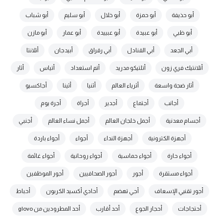
أبو حذيفة
أبو حمزة
أبو خلال
أبو سليم
أبو شباب
أبو ظبي
أبو عبيدة
أبو عبييدة
أبو عمار
أبو مازن
أبي الجعد
أبي القنادل
أبي رقراق
أبيدجان
أتلانتا
أتلانتيك فري زون
أتلتيكو مدريد
أتم استعداد
أتياس
أثار
أثار ضجة واسعة
أثرياء العالم
أثنيا
أثينا
أجاكسيو
أجانب
أجتماع
أجدير
أجراة
أجرة يوم
أجسام معدنية
أجمل خلجان العالم
أجمل نساء العالم
أجنبي
أجهزة الكترونية
أجهزة النداء
أجواء
أجواء باردة
أجواء حارة
أجواء حماسية
أجواء روحانية
أجواء غائمة
أجواء مستقرة
أجور
أجور الصحافيين
أجور الموظفين
أجور تقنيي الإسعاف
أجي تهضم
أحادي أكسيد الكربون
أحباط
أحتجاجات
أحجار الجوع
أحد أقارب
أحد المطرودين من glovo