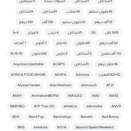
3أشخاص
3اشخاص
3سنوات سجنا
4 شرطيين
40 مليون سنتيم
48 منتخب
4أشخاص
4اشخاص
50 ألف درهم
50 مليون سنتيم
500 ألف
500 درهم
5000 طن
5G
5اشخاص
6 جرحى
6 فبراير
6+6
60 ألف درهم
601 مليون
63 مليار
7 أكتوبر
7 أهداف
750 ألف متفرج
8 أشخاص
8 مارس
800 مليون
95-95-95
96 مليار درهم
9أشخاص
ACAPS
Acyclovir injectable
ADHD المغرب
Adonias
AESPA
AFRICA FOOD SHOW
Alyssa Harden
Alan Ritchson
akhnouch
AFZI
ANRF
Animation@DFM
AMOLED
AMD
AM3D
BABYBIO
ATP Tour 250
athletics
astrzinika
ANVR
BDS
Barid Pay
Barid eSign
Barceló
Bad Bunny
BNS
blackout
BiG M
Beyond Speed Weekend