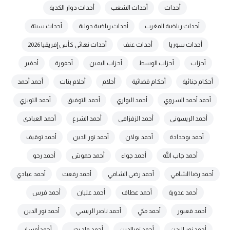
أحداث
أحداث الشغب
أحداث دوار الكدية
أحداث رياضية المغرب
أحداث رياضية دولية
أحداث سبتة
أحداث سوريا
أحداث عنف
أحداث نهائي كأس إفريقيا 2026
أحزاب
أحزاب الوسط
أحزاب اليمين
أحفورة
أحفير
أحكام جنائية
أحكام قضائية
أحلام
أحلام بنات
أحمد أحمد
أحمد أحمد السروي
أحمد البواري
أحمد التوفيق
أحمد التويزي
أحمد الريسوني
أحمد الزفزافي
أحمد الشرع
أحمد العبادي
أحمد بوحدادة
أحمد بولان
أحمد تور الدين
أحمد توقيف
أحمد جاب الله
أحمد جواء
أحمد حموش
أحمد رحو
أحمد رضا الشامي
أحمد رضى الشامي
أحمد رفعت
أحمد عبادي
أحمد عدوية
أحمد عطاف
أحمد عليان
أحمد فرس
أحمد قعبور
أحمد مكي
أحمد ناصر الريسي
أحمد نور الدين
أحمد نور اليدن
أحمد نورالدين
أحمد ولد يحيى
أحمدأوسار