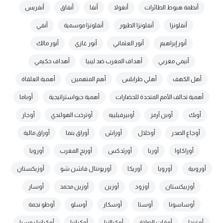
أنظمة هبوط الطائرات
أنغولا
أنفا
أنفاق
أنفريس
أنفلونزا
أنفلونزا الطيور
أنفلونزا موسمية
أنفي
أنور إبراهيم
أنور العثماني
أنور غازي
أنور مالك
أنيمي مغربي
أهداف المغرب ضد ليبيا
أهداف حكيمي
أهل الكهف
أهلي طرابلس
أهم المتهمين
أهمية العلقاة
أهمية تحالف الأمم المتحدة للحضارات
أهمية جيواستراتيجية
أوباما
أوبك
أوبن آرمز
أوبيرفيلييه
أوترخت الهولندي
أوجار
أوجاع الصدر
أوخلال
أوراش
أوراق بنما
أوراق مالية
أوراكاوا
أوربا
أورثدكس
أورنج المغرب
أوروبا
أوروبية
أورويا
أوريكا
أوريونتال فاشن شو
أوزبكستان
أوزبيكستان
أوزود
أوزين
أوزين محمد
أوسار
أوساسونا
أوستا
أوسكار
أوسلو
أوطو نجمة
أوغندا
أوقات الصلاة
أوكراانيا
أوكرانيا
أوكرانيا روسيا