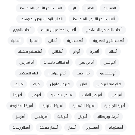
ألتاميرانو
ألدابرا
ألزا
ألعاب البحر الأبيض المتةسط
ألعاب البحر الأبيض المتوسط
ألعاب البحر الابيض المتوسط
ألعاب التضامن الإسلامي
ألعاب الحظ عبر الإنترنت
ألعاب القوى
ألعاب القوى المغربية
ألعاب نارية
ألماني
ألمانيا
ألمانية
ألملك
ألميريا
ألواح
أليكانتي
أليكسندر بينفيلد
أليوتيس
أم بي سي
أم تطالب بالعدالة
أم تمارس
أم محمدينو
أمال صقر
أمام البرلمان
أمام المحكمة
أمام قبة البرلمان
أمان
أمبرواز فايول
أمرأة
أمرابط
أمراض
أمراض القلب
أمراض تنفسية
أمرض
أمريكا
أمريكا الجنوبية
أمريكا الشمالية
أمريكا اللاتينية
أمريكا المفتوحة
أمريكا وبريطانيا
أمريكي
أمريكية
أمريكيين
أمزميز
أمستردام
أمسمرير
أمطار
أمطار خفيفة
أمطار رعدية