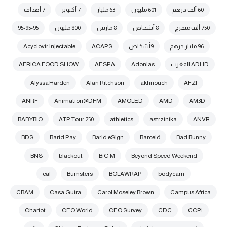
60 ألف درهم
601 مليون
63 مليار
7 أكتوبر
7 أهداف
750 ألف متفرج
8 أشخاص
8 مارس
800 مليون
95-95-95
96 مليار درهم
9أشخاص
ACAPS
Acyclovir injectable
ADHD المغرب
Adonias
AESPA
AFRICA FOOD SHOW
Alyssa Harden
Alan Ritchson
akhnouch
AFZI
ANRF
Animation@DFM
AMOLED
AMD
AM3D
BABYBIO
ATP Tour 250
athletics
astrzinika
ANVR
BDS
Barid Pay
Barid eSign
Barceló
Bad Bunny
BNS
blackout
BiG M
Beyond Speed Weekend
caf
Bumsters
BOLAWRAP
bodycam
CBAM
Casa Guira
Carol Moseley Brown
Campus Africa
Chariot
CEO World
CEO Survey
CDC
CCPI