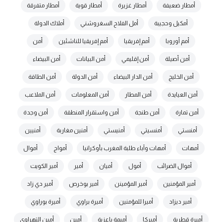
أمطار ضعيفة
أمطار غزيرة
أمطار قوية
أمطار متفرقة
أمكيل وحجيبة
أمل الفلاح السغروشني
أملاك الدولة
أمم أوروبا
أمم إفريقيا
أمم إفريقيا للناشئين
أمن
أمن أصيلة
أمن إقليمي
أمن البيانات
أمن البيضاء
أمن الخليج
أمن الدار البيضاء
أمن الدولة
أمن الطاقة
أمن العيايدة
أمن المطار
أمن المعلومات
أمن الملاعب
أمن تمارة
أمن طنجة
أمن واستقرار المنطقة
أمن وجدة
أمنستي
أمنسيتي
أمنيستي
أمنين مغاربة
أمنيين
أمهات
أمهات وآباء طلبة المغرب بأوكرانيا
أمواج
أموال
أموال الضرائب
أمول
أميان
أمير
أمير الكويت
أمير المؤمنين
أمير المؤمينن
أمير بوخرص
أمير دي زاد
أمير ديزاد
أميرا للمؤمنين
أميرة براوي
أميرة بوراوي
أميرة قطرية
أميركا
أميمة باعزية
أمين
أمين التهراوي