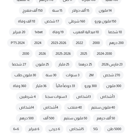
14 مليون
15 ألف دولار
15 سنة
150 ألف متفرج
150 مليون يورو
160 شرطي
17 شخص
18 الف وفاة
18 شخصا
18 ميدالية المغرب
19 وفاة
1xbet
20 فبراير
200 درهم
2000
2022
2023-2026
2024
2024 PT5
2030
2026
2025-2026
2025
2024-2030
23 مارس 2026
25 درهما
25 مليار
25 مليون
27 شخصا
270 شخص
2M
3 سنوات
30 سنة
30 مليون طلب
300 مليون
300 يورو
33 حوضاً مائياً
36 مليار
360 وفاة
3أشخاص
3اشخاص
3سنوات سجنا
4 شرطيين
40 مليون سنتيم
48 منتخب
4أشخاص
4اشخاص
50 ألف درهم
50 مليون سنتيم
500 ألف
500 درهم
5000 طن
5G
5اشخاص
6 جرحى
6 فبراير
6+6