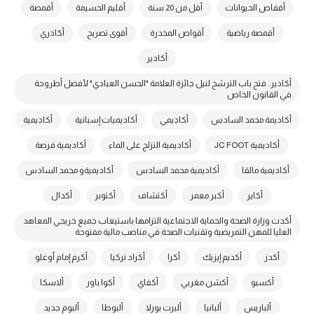
أقفاص الحيوانات
أقل من 20 سنة
أقليم الحسيمة
أقمصة
أقمصة رياضية
أقواص المخدرة
أقوى تصريح
أكادري
أكادير
أكادير.. فتح باب الترشح لنيل جائزة العلامة "الحسن العبادي" لأفضل أطروحة
في القانون الخاص
أكاديمة محمد السادس
أكاديمي
أكاديميات إسبانية
أكاديمية
أكاديمية JC FOOT
أكاديمية التزلج على الماء
أكاديمية فرصة
أكاديمية مالقا
أكاديمية محمد السادس
أكاديميةو محمد السادس
أكاير
أكبر معمر
أكتشاف
أكتوبر
أكدال
أكدت وزارة الصحة والحماية الاجتماعية التزامها باستيعاب جميع خريجي المعاهد
العليا للمهن التمريضية وتقنيات الصحة في مناصب مالية مفتوحة
أكدز
أكديم إيزيك
أكرا
أكراد تركيا
أكرم إمام أوغلو
أكسبو
أكشن مغربي
أكفاي
أكوا باور
ألاسكا
ألباريس
ألبانيا
ألبرت بورلا
ألبوطا
ألبوم جديد