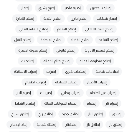
إصابة شخصين
إصابة قاصر
إصبح بشري
إصدار
إصدار شيكات
إصلاح إداري
إصلاح الأندية
إصلاح الإدارة
إصلاح البيت الداخلي
إصلاح التعليم
إصلاح التعليم العالي
إصلاح التقاعد
إصلاح القضاء
إصلاح المنظمة
إصلاح النقل
إصلاح تسعير الأدوية
إصلاح قانوني
إصلاح مدونة الأسرة
إصلاح منظومة العدالة
إصلاح نظام الكفالة
إصلاحات
إصلاحات شاملة
إصلاحات كبرى
إضراب
إضراب الأساتذة
إضراب الأطباء
إضراب الصيادلة
إضراب الطعام
إضراب عن الطعام
إضراب وطني
إضرابات
إضرام النار
إضرام نار
إطعام
إطعام الحيوانات الضالة
إطعام القطط
إطلاق
إطلاق النار
إطلاق جديد
إطلاق ريح
إطلاق سراح
إطلاق نار
إطلاق ناز
إطلاقنار
إطلالة شبابية
إعاد الإدماج