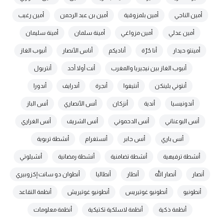
أمين الناجي
أمين بلمزوقية
أمين بن عبد الرحمن
أمين رغيب
أمين عدلي
أمين مزواغي
أمينة سلمان
أمينة سليمان
أمينتو حيدار
أنا حُرّة
أناديكم
أناس الأنصار
أنبوب الغاز
أنبوب الغاز بين نيجيريا والمغرب
أنت أولا أحد
أنتربول
أنتوني بلينكن
أنتيغوا
أنجرة
أندرايف
أندورا
أندونيسيا
أندية
أنزكان
أنس الأنصاري
أنس الباز
أنس البوعناني
أنس الدحموني
أنس الشريف
أنس الغراري
أنس باري
أنس جابر
أنستغرام
أنشطة تربوية
أنشطة ترفيهية
أنشطة تضامنية
أنشطة رمضانية
أنشيلوتي
أنصار
أنصار الله
أنطار
أنطاليا
أنطوان دو سانت إكزوبيري
أنطونيو
أنطونيو غوتيريس
أنطونيو غوتيريش
أنظمة التقاعد
أنظمة ذكية
أنظمة لاسلكية تكتيكية
أنظمة معلومات