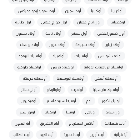
أوكراينا
أوكرنيا
أوكسجين
أوكسفورد إيكونوميكس
أوكطرانيا
أول أيام رمضان
أول خورج إعلامي
أول طائرة
أول ظهور إعلامي
أول مصنع
أولاد تايمة
أولاد حسون
أولاد زباير
أولاد سبيطة
أولاد عزوز
أولاد يوسف
أولاف شولتس
أولمبيات
أولمبياد
أولمبياد البرمجة
أولمبياد الرياضيات الدولية
أولمبياد باريس
أولمبياد طوكيو
أولمبيك آسفي
أولمبيك اليوسفية
أولمبيك خريبكة
أولمبيك مارسيليا
أولمرت
أولوالوكو
أولي ساتر
أولياء الأمور
أوم
أوميغا سبيد ماستر
أوميكرون
أون سايد
أوناحي
أونسا
أونكتاد
أونور شنر
أيات شيطانية
أياكس امستردم
أيام التشريق
أية العلوي
أية قرآنية
أيت أورير
أيت اعميرة
أيت الجيد
أيت الطالب