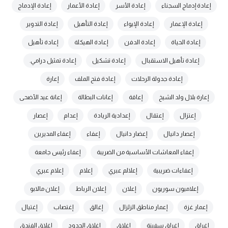
إعادة إدماج السجناء
إعادة الأسر
إعادة الأعمار
إعادة الإدماج
إعادة الإعمار
إعادة الإيواء
إعادة التأهيل
إعادة التدوير
إعادة الحياة
إعادة الدفن
إعادة الهيكلة
إعادة تأهيل
إعادة تأهيل الاستقبال
إعادة تشكيل
إعادة تمثيل درامي.
إعادة جدولة الرحلات
إعادة فتح الملف
إعارة
إعارة بلال ولد الشيخ
إعاقة
إعانات البطالة
إعانة عيد الأضحى
إعتزال
إعتقال
إعدادية الريادة
إعدام
إعصار
إعصار دانيال
إعضار دانيال
إعفاء
إعفاء المديرين
إعفاء المعاشات الأساسية من الضريبة
إعفاء رئيس جامعة
إعفاءات ضريبية
إعلالم عبري
إعلام
إعلام عبري
إعلاميون سوريون
إعلان
إعلان الرباط
إعلان مالابو
إعمار غزة
إعمار مناطق الزلزال
إغالق
إغتصاب
إغتيال
إغراق
إغراق سفينة
إغلاق
إغلاق الحدود
إغلاق الفندق