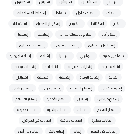
إسرائيلي
إسرائيليين
إسراائيل
إسرايل
إسطنبول
إسعاف
إسعاف عاجل
إسقاط
إسقاط المساعدات
إسكار
إسكتلندا
إسكوبار
إسكوبار الصحراء
إسلام آباد
إسلام أباد
إسلام دومينيك حوراني
إسلامية
إسلانيا
إسماعيل الصيباري
إسماعيل شرقي
إسماعيل صيباري
إسماعيل هنية
إسواتيني
إسيبانيا
إشادة
إشادة أوروبية
إشادة عربية
إشارات إلكترونية
إشاعات
إشاعات رقمية
إشاعة
إشاعة الوفاة
إشبيلية
إشبييلية
إشرائيل
إشرف حكيمي
إشعاع المغرب
إشعاع دولي
إشعاع رياضي
إشعاع مراكش
إشغال
إشهار الأدوية
إشهار الإسلام
إشهار السلاح
إصابات
إصابات بشرية
إصابات جديدة
إصابات خطيرة
إصابات دماغية
إصابات في إسرائيل
إصابات كرة القدم
إصابة
إصابة ثالث
إصابة رجل أمن