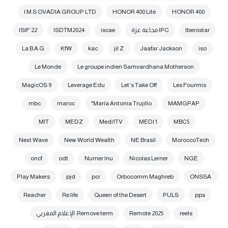
I.M.S OVADIA GROUP LTD
HONOR 400 Lite
HONOR 400
Iberostar
IPC مجاعة غزة
iscae
ISDTM2024
ISIF’22
La B.A.G
KfW
kac
jil Z
Jaafar Jackson
iso
Le Monde
Le groupe indien Samvardhana Motherson
MagicOS 9
Leverage Edu
Let’s Take Off
Les Fourmis
mbc
maroc
María Antonia Trujillo"
MAMGPAP
MIT
MEDZ
Medi1TV
MEDI 1
MBC5
Next Wave
New World Wealth
NE Brasil
MoroccoTech
oncf
odt
Numer Inu
Nicolas Lerner
NGE
Play Makers
pjd
pcr
Orbocomm Maghreb
ONSSA
Reacher
Re.life
Queen of the Desert
PULS
pps
reels
Remote 2025
Remove term: الإعلام المغربي