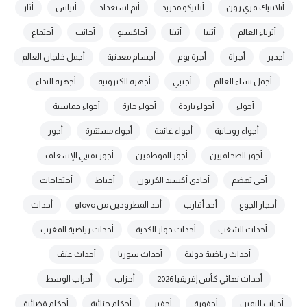
أتلانتيك فري زون
أتلتيكو مدريد
أتم استعداد
أتياس
أثار
أثرياء العالم
أثنيا
أثينا
أجاكسيو
أجانب
أجتماع
أجدير
أجراة
أجرة يوم
أجسام معدنية
أجمل خلجان العالم
أجمل نساء العالم
أجنبي
أجهزة الكترونية
أجهزة النداء
أجواء
أجواء باردة
أجواء حارة
أجواء حماسية
أجواء روحانية
أجواء غائمة
أجواء مستقرة
أجور
أجور الصحافيين
أجور الموظفين
أجور تقنيي الإسعاف
أجي تهضم
أحادي أكسيد الكربون
أحباط
أحتجاجات
أحجار الجوع
أحد أقارب
أحد المطرودين من glovo
أحداث
أحداث الشغب
أحداث دوار الكدية
أحداث رياضية المغرب
أحداث رياضية دولية
أحداث سوريا
أحداث عنف
أحداث نهائي كأس إفريقيا 2026
أحزاب
أحزاب الوسط
أحزاب اليمين
أحفورة
أحفير
أحكام جنائية
أحكام قضائية