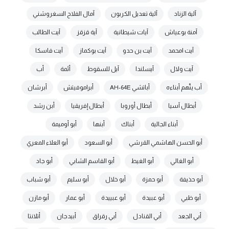
آلية الزناد
آلية تعديل الكربون
آمال الفلاح السغروشني
آمنة بوعياش
آيات شيطانية
آية قزقز
آيت الطالب
آيت امحمد
آيت بن حدو
آيت بوكماز
آيت فاسكا
آيت ولال
آيسلندا
آيل للسقوط
أئمة
أب
أب يتّهم أبناءه
أباتشي AH-64E
أبراموفيتش
أبرشان
أبطال آسيا
أبطال أوروبا
أبطال إفريقيا
أبن رشد
أبناء الجالية
أبناك
أبنها
أبو أوميمة
أبو الحسن الهاشمي القرشي
أبو السعود
أبو العلاء المعري
أبو الغالي
أبو الغيط
أبو القاسم الشابي
أبو جاد
أبو حذيفة
أبو حمزة
أبو خلال
أبو سليم
أبو شباب
أبو ظبي
أبو عبيدة
أبو عبييدة
أبو عمار
أبو مازن
أبي الجعد
أبي القنادل
أبي رقراق
أبيدجان
أتلانتا