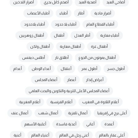
أضاحي العيد
أضحية العيد
أضخم كابل بحري
أضرار التدخين
أضرار مادية
أطار
أطباء
أطباء الأعصاب
أطباء القطاع العام
أطباء بلا حدود
أطباء بلاحدود
أطباء مغاربة
أطر العدل
أطفال
أطفال زوهريين
أطفال غزة
أطفال مغاربة
أطفال ولكن
أطفال يموتون من الجوع
أطلاق نار
أطلس ديفنس
أطول جسر
أطول عمر
أعتقال
أعداء الوطن
أعدام
أعراض إنذار
أعصار
أعضاء المجلس
أعضاء المجلس الأعلى للتربية والتكوين والبحث العلمي
أعلام التلاوة في المغرب
أعلام الفرنسية
أعلام المغربية
أعلى برج في إفريقيا
أعمال تلفزية
أعمال شغب
أعمال عنف
أعمدة
أغاني
أغذية فاسدة
أغلبية الأسهم
أغلى عقار بالعالم
أغنى رجل في العالم
أغنياء العالم
أغنية