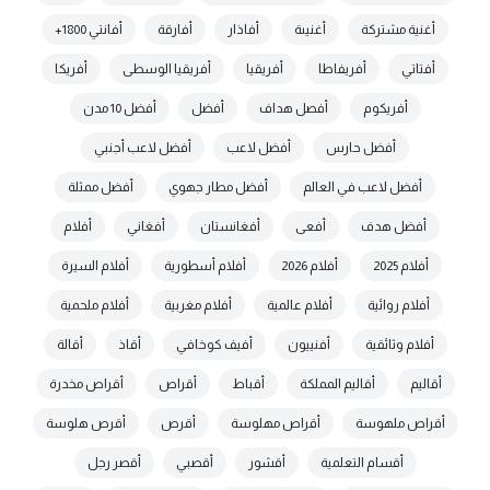
أغنية مشتركة
أغنيىة
أفاذار
أفارقة
أفانتي 1800+
أفتاتي
أفريفاطا
أفريقيا
أفريقيا الوسطى
أفريكا
أفريكوم
أفصل هداف
أفضل
أفضل 10 مدن
أفضل حارس
أفضل لاعب
أفضل لاعب أجنبي
أفضل لاعب في العالم
أفضل مطار جهوي
أفضل ممثلة
أفضل هدف
أفعى
أفغانستان
أفغاني
أفلام
أفلام 2025
أفلام 2026
أفلام أسطورية
أفلام السيرة
أفلام روائية
أفلام عالمية
أفلام مغربية
أفلام ملحمية
أفلام وثائقية
أفنييون
أفيف كوخافي
أقاذ
أقالة
أقاليم
أقاليم المملكة
أقباط
أقراص
أقراص مخدرة
أقراص ملهوسة
أقراص مهلوسة
أقرص
أقرص هلوسة
أقسام التعلمية
أقشور
أقصبي
أقصر رجل