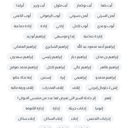
أيت باها
أيت بوكماز
أيت ملول
أيت ورير
أيرلندا
أيمن السرتي
أيمن حسوني
أيوب الرضواني
أيوب الكعبي
أيوب بوعدي
أيوب لكحل
إباحي
إبادة
إبادة جماعية
إباردة جماعية
إبداع موسيقي
إبراهيم أبو زيد
إبراهيم أحمد محمود بيد الله
إبراهيم الشكيري
إبراهيم العثماني
إبراهيم بن مدان
إبراهيم دياز
إبراهيم رئيسي
إبراهيم سعدون
إبراهيم ظاهر
إبراهيم غالي
إبراهيم لكحل
إبراهيم محمد صوليح
إبراهيم محمدو
إبراهيمي
إبرة
إبستين
إبنة نجاة عتابو
إتش 2 جلوبال إنيرجي
إتلاف
إتلاف المخدرات
إتلاف ورقة مالية
إتهم
إثر حادثة السير التي تعرض لها عدد من منتسبي الديوان ا
إثيوبيا
إجابات جريئة
إجازة
إجازة الأمومة
إجراءات التجنيس
إجلاء
إجلاء السكان
إجلاء سكان