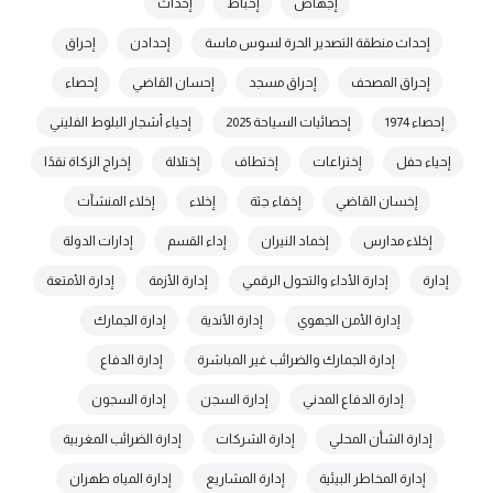
إجهاض
إحباط
إحداث
إحداث منطقة التصدير الحرة لسوس ماسة
إحدادن
إحراق
إحراق المصحف
إحراق مسجد
إحسان القاضي
إحصاء
إحصاء 1974
إحصائيات السياحة 2025
إحياء أشجار البلوط الفليني
إحياء حفل
إختراعات
إختطاف
إختلالة
إخراج الزكاة نقدًا
إخسان القاضي
إخفاء جثة
إخلاء
إخلاء المنشآت
إخلاء مدارس
إخماد النيران
إداء القسم
إدارات الدولة
إدارة
إدارة الأداء والتحول الرقمي
إدارة الأزمة
إدارة الأمتعة
إدارة الأمن الجهوي
إدارة الأندية
إدارة الجمارك
إدارة الجمارك والضرائب غير المباشرة
إدارة الدفاع
إدارة الدفاع المدني
إدارة السجن
إدارة السجون
إدارة الشأن المحلي
إدارة الشركات
إدارة الضرائب المغربية
إدارة المخاطر البيئية
إدارة المشاريع
إدارة المياه طهران