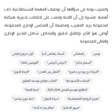
واعتبرت بوجة في سؤالها، أن توصيات المهمة الاستطلاعية، ذات
أهمية، مشيرة إلى أن اللجنة وقفت على اختلالات تدبيرية هيكلية
لمجموعة بريد المغرب، ومضيفة أن المجلس الإداري للمجموعة،
أوصى هو الآخر بإطلاق تدقيق وافتحاص شامل للتدبير الإداري
والمالي للمجموعة.
ـونس
_العثماني
: أستاذ يتقاضى أجراً
.أول خروج إعلامي
"أسعار تذاكر"
"أغراس أغراس"
"أليوتيس 2025"
"أمريكا دي ريو دي جانيرو"
"التنقل بين المدن"
"الربط الجوي"
"الرحلات الأسبوعية"
"انتخاب مولاي يوسف العلوي
"انطلاق موسم القنص 2024-2025
"تحية المياه"
"تعزيز الروابط الاقتصادية"
"حركة التنقل"
"خط جوي مباشر"
"فريق الاحلام"
"مطار وجدة أنجاد"