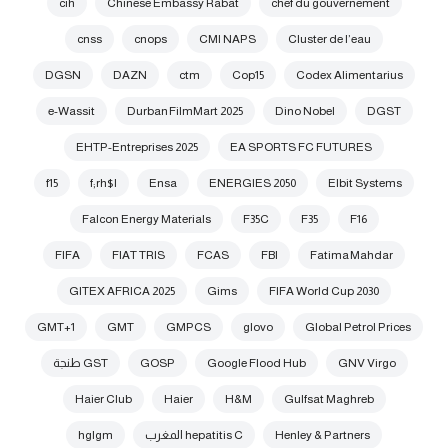
cih
Chinese Embassy Rabat
chef du gouvernement
cnss
cnops
CMI NAPS
Cluster de l’eau
DGSN
DAZN
ctm
Cop15
Codex Alimentarius
e-Wassit
Durban FilmMart 2025
Dino Nobel
DGST
EHTP-Entreprises 2025
EA SPORTS FC FUTURES
f15
f;rh$l
Ensa
ENERGIES 2050
Elbit Systems
Falcon Energy Materials
F35C
F35
F16
FIFA
FIAT TRIS
FCAS
FBI
Fatima Mahdar
GITEX AFRICA 2025
Gims
FIFA World Cup 2030
GMT+1
GMT
GMPCS
glovo
Global Petrol Prices
GNV Virgo
Google Flood Hub
GOSP
GST طنجة
Haier Club
Haier
H&M
Gulfsat Maghreb
Henley & Partners
hepatitis C المغرب
hglgm