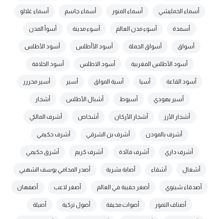
أسماء الخمليشي
أسماء المنور
أسماء جاسم
أسماء غلالو
أسمدة
أسوء مدن العالم
أسوء مدينة
أسوأ المدن
أسواق
أسواق الجملة
أسود الأأطلس
أسود الأطلس
أسود الأطلس المغربية
أسود الاطلس
أسود الخلافة
أسود القاعة
أسيا
أسية المواق
أسير
أسير محررر
أسير يهودي
أسيوط
أشبال الأطلس
أشجار
أشجار الأرز
أشجار الأركان
أشخاص
أشرف المالكي
أشرف بالمودن
أشرف بن الشرقي
أشرف حكيمي
أشرف داري
أشرف فائدة
أشرف كريم
أشرق حكيمي
أشغال
أشقاء
أصابة بشرية
أصدر المحامي يوسف الشهبي
أصدقاء شينوي
أصغر حقيبة في العالم
أصغر لاعب
أصفهان
أصناف التمور
أصوات مخيفة
أصول تركية
أصيلة