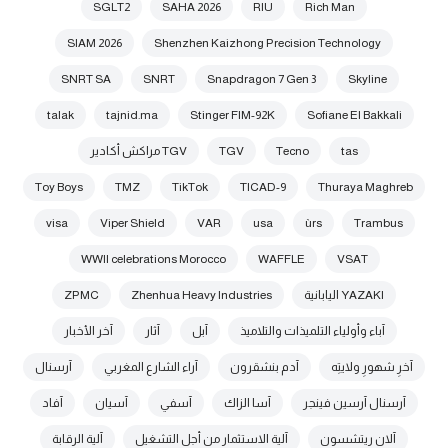
SGLT2
SAHA 2026
RIU
Rich Man
SIAM 2026
Shenzhen Kaizhong Precision Technology
SNRT SA
SNRT
Snapdragon 7 Gen 3
Skyline
talak
tajnid.ma
Stinger FIM-92K
Sofiane El Bakkali
tas
Tecno
TGV
TGV مراكش أكادير
Toy Boys
TMZ
TikTok
TICAD-9
Thuraya Maghreb
visa
Viper Shield
VAR
usa
ùrs
Trambus
WWII celebrations Morocco
WAFFLE
VSAT
YAZAKI اليابانية
Zhenhua Heavy Industries
ZPMC
آباء وأولياء التلميذات والتلاميذ
آبل
آثار
آخر الأخبار
آخرِ شهورِ ولايتِه
آدم بنشقرون
آراء الشارع المغربي
آرسنال
آرسنال آرسين فينجر
آسا الزاك
آسفي
آسيان
آفاد
آلان ريتشسون
آلية الاستثمار من أجل التشغيل
آلية الرقابة