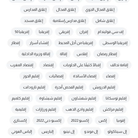
إغلاق المجال الجوي
إغلاق المحال
إغلاق المدارس
إغلاق شامل
إغلاق مدارس إسلامية
إغلاق مسجد
إف سي فوليندام
إفران
إفريقي
إفريقيا
إفريقيا 50
إفريقيا الوسطى
إفريقيا من أجل المحيط
إفشاء أسرار
إفطار
إفطار رمضان
إفلاس
إقالة
إقالة وزيرة الداخلية
إقامة تحالف
إقبالًا كثيفًا على الحلويات
إقتصاد
إقتصاد المغرب
إقصاء
إقصاء الأساتذة
إقصائيات
إقليم الحوز
إقليم الدرويش
إقليم الفحص أنجرة
إقليم تارودانت
إقليم توسكانا
إقليم شفشاون
إقليم شيشاوة
إقليم كلميم
إقليم مراكش
إقليم وادي الذهب
إقليم ورزازات
إقليمية
إقوبيا
إكس
إكسبو 2022
إكسبو دبي 2022
إكستازي
إل سيناكولو
إل موندو
إل نينيو
إلباريس
إلباس العوني