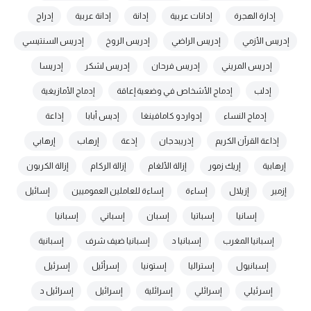
إدارة الهجرة
إدانات عربية
إدانة
إدانة عربية
إدراج
إدريس الأزمي
إدريس الراضي
إدريس الروخ
إدريس السنتيسي
إدريس المريني
إدريس فرحان
إدريس لشكر
إدريسا
إدلب
إدماج الأشخاص في وضعية إعاقة
إدماج الأمازيغية
إدماج النساء
إدواردو كامافينغا
إديس أبابا
إذاعة
إذاعة القرآن الكريم
إذريبدجان
إذعة
إرهاب
إرهابي
إرهابية
إريك زمور
إزالة الألغام
إزالة الركام
إزالة الكربون
إزمير
إزيلال
إساءة
إساءة للعاملين العموميين
إسائيل
إسانيا
إسباتيا
إسبان
إسباني
إسبانيا
إسبانيا المغرب
إسبانيا د
إسبانيا ضيف شرف
إسبانية
إسبانيول
إستراليا
إستونيا
إسرأئيل
إسرئيل
إسرئيلي
إسرائلي
إسرائلية
إسرائيل
إسرائيل د