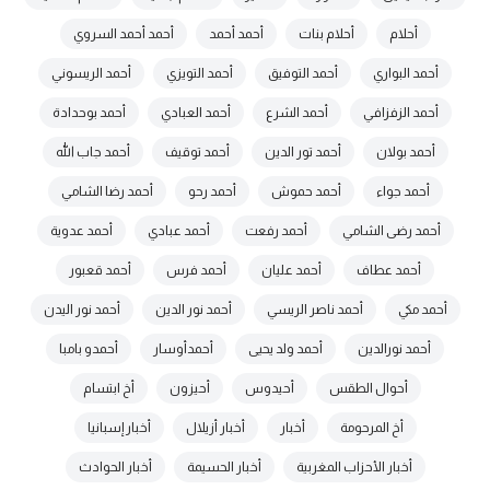
أحلام
أحلام بنات
أحمد أحمد
أحمد أحمد السروي
أحمد البواري
أحمد التوفيق
أحمد التويزي
أحمد الريسوني
أحمد الزفزافي
أحمد الشرع
أحمد العبادي
أحمد بوحدادة
أحمد بولان
أحمد تور الدين
أحمد توقيف
أحمد جاب الله
أحمد جواء
أحمد حموش
أحمد رحو
أحمد رضا الشامي
أحمد رضى الشامي
أحمد رفعت
أحمد عبادي
أحمد عدوية
أحمد عطاف
أحمد عليان
أحمد فرس
أحمد قعبور
أحمد مكي
أحمد ناصر الريسي
أحمد نور الدين
أحمد نور اليدن
أحمد نورالدين
أحمد ولد يحيى
أحمدأوسار
أحمدو بامبا
أحوال الطقس
أحيدوس
أحيزون
أخ ابتسام
أخ المرحومة
أخبار
أخبار أزيلال
أخبار إسبانيا
أخبار الأحزاب المغربية
أخبار الحسيمة
أخبار الحوادث