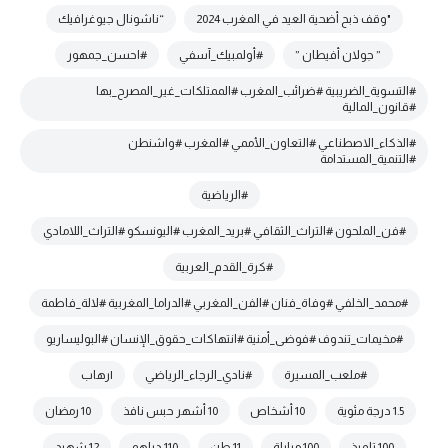
"وقف ذبح أضحية العيد في المغرب 2024
“ناشونال جيوغرافيك
” جولان أفيطان ”
#أولمبيك_آسفي
#احسن_جمهور
#التسوية_الضريبية #ضرائب_المغرب #الممتلكات_غير_المصرح_بها
#قانون_المالية
#الذكاء_الاصطناعي #التعاون_الأممي #المغرب #واشنطن
#التنمية_المستدامة
#الرياضية
#فن_الملحون #التراث_الثقافي #بريد_المغرب #اليونسكو #التراث_اللامادي
#كرة_القدم_العربية
#محمد_الخلفي #وفاة_فنان #الفن_المغربي #الدراما_المغربية #لالة_فاطمة
#مخيمات_تندوف #فوضى_أمنية #انتهاكات_حقوق_الإنسان #البوليساريو
#ملعب_المسيرة
#نادي_الرجاء_الرياضي
|رهاب
1.5 درجة مئوية
10 أشخاص
10 أشهر حبس نافذ
10 رمضان
100 تلميذ
100 مباراة
11 طن
110 دراهم
12 شهيد