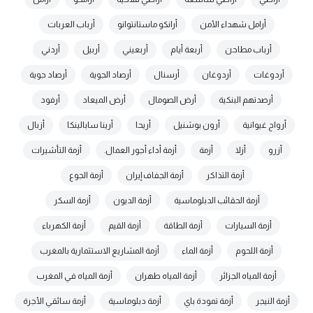
أرامل شهداء الأمن
أرانكو ماستانتوانو
أرباب العربات
أرباب مطاحن
أربعة أيام
أربعيني
أربيل
أردني
أردوغات
أردوغان
أرسنال
أرصاد الجوية
أرصاد جوية
أرصدتهم البنكية
أرض الصومال
أرض الميعاد
أرفود
أرواح غيوانية
أرون بوشنيل
أريحا
أرينا سابالينكا
أزبال
أزرو
أزلا
أزمة
أزمة أداء أجور العمال.
أزمة التأشيرات
أزمة التذاكر
أزمة الجفاف إيران
أزمة الجوع
أزمة الحقائب الدبلوماسية
أزمة الديون
أزمة السكر
أزمة السيارات
أزمة الطاقة
أزمة القيم
أزمة الكهرباء
أزمة اللحوم
أزمة الماء
أزمة المشاريع الاستثمارية بالمغرب
أزمة المياه الجزائر
أزمة المياه طهران
أزمة المياه في المغرب
أزمة النيجر
أزمة تمودة باي
أزمة دبلوماسية
أزمة سائقي الأجرة