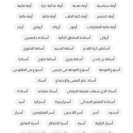
أزمة سياسية
أزمة صحية
أزمة غذائية غزة
أزمة قلبية
أزمة كشمير
أزمة كلية الطب
أزمة مائية
أزمة مالية
أزمة مالية المقاولات
أزمور
أزوااد
أزولاي
أزياء
أزيلال
أساتذة المناطق النائية
أساتذة جامعيين
أساطير كرة القدم
أسامة السيبد
أسامة المليوي
أسامة بن لادن
أسامة رمزي
أسامة فلوح
أسبانيا
أسبوع الموضة
أسبوع الموضة في باريس
أسبوع من الطقوس
أستاد علم النفس والإجتماع
أستاذ
أستاذ الذي شغلت قضيته البرلمان
أستاذ متقاعد
أستاذة
أستاذة التعليم الابتدائي
أسترازينيكا
أستراليا
أسد
أسدود
أسر
أسر اللاعبين
أسر المقاومين
أسرار
أسرار الزاوية
أسرة
أسرة الانتظار
أسرة التعليم