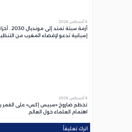
6 أغسطس 2026
أزمة سبتة تمتد إلى مونديال 30
إسبانية تدعو لإقصاء المغرب من التنظي
6 أغسطس 2026
تحطم صاروخ «سبيس إكس» على القمر يث
اهتمام العلماء حول العالم
اترك تعليقاً