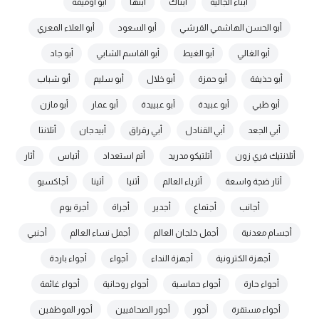
أبناء الجالية
أبناك
أبنها
أبو أوميمة
أبو الحسن الهاشمي القرشي
أبو السعود
أبو العلاء المعري
أبو الغالي
أبو الغيط
أبو القاسم الشابي
أبو جاد
أبو حذيفة
أبو حمزة
أبو خلال
أبو سليم
أبو شباب
أبو ظبي
أبو عبيدة
أبو عبييدة
أبو عمار
أبو مازن
أبي الجعد
أبي القنادل
أبي رقراق
أبيدجان
أتلانتا
أتلانتيك فري زون
أتلتيكو مدريد
أتم استعداد
أتياس
أثار
أثار ضجة واسعة
أثرياء العالم
أثنيا
أثينا
أجاكسيو
أجانب
أجتماع
أجدير
أجراة
أجرة يوم
أجسام معدنية
أجمل خلجان العالم
أجمل نساء العالم
أجنبي
أجهزة الكترونية
أجهزة النداء
أجواء
أجواء باردة
أجواء حارة
أجواء حماسية
أجواء روحانية
أجواء غائمة
أجواء مستقرة
أجور
أجور الصحافيين
أجور الموظفين