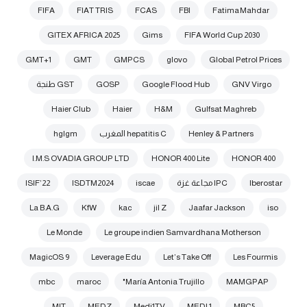
FIFA
FIAT TRIS
FCAS
FBI
Fatima Mahdar
GITEX AFRICA 2025
Gims
FIFA World Cup 2030
GMT+1
GMT
GMPCS
glovo
Global Petrol Prices
GNV Virgo
Google Flood Hub
GOSP
GST طنجة
Haier Club
Haier
H&M
Gulfsat Maghreb
Henley & Partners
hepatitis C المغرب
hglgm
I.M.S OVADIA GROUP LTD
HONOR 400 Lite
HONOR 400
Iberostar
IPC مجاعة غزة
iscae
ISDTM2024
ISIF’22
La B.A.G
KfW
kac
jil Z
Jaafar Jackson
iso
Le Monde
Le groupe indien Samvardhana Motherson
MagicOS 9
Leverage Edu
Let’s Take Off
Les Fourmis
mbc
maroc
María Antonia Trujillo"
MAMGPAP
MIT
MEDZ
Medi1TV
MEDI 1
MBC5