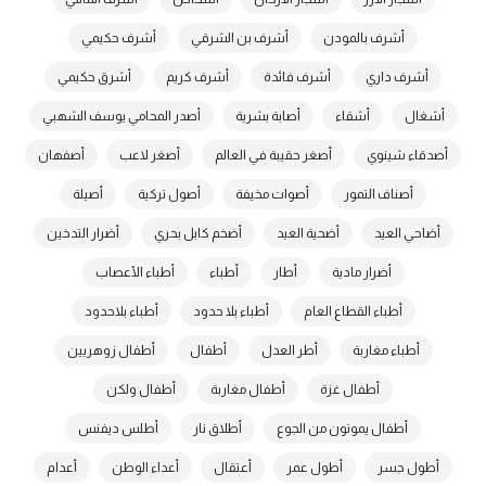
أشرف بالمودن
أشرف بن الشرقي
أشرف حكيمي
أشرف داري
أشرف فائدة
أشرف كريم
أشرق حكيمي
أشغال
أشقاء
أصابة بشرية
أصدر المحامي يوسف الشهبي
أصدقاء شينوي
أصغر حقيبة في العالم
أصغر لاعب
أصفهان
أصناف التمور
أصوات مخيفة
أصول تركية
أصيلة
أضاحي العيد
أضحية العيد
أضخم كابل بحري
أضرار التدخين
أضرار مادية
أطار
أطباء
أطباء الأعصاب
أطباء القطاع العام
أطباء بلا حدود
أطباء بلاحدود
أطباء مغاربة
أطر العدل
أطفال
أطفال زوهريين
أطفال غزة
أطفال مغاربة
أطفال ولكن
أطفال يموتون من الجوع
أطلاق نار
أطلس ديفنس
أطول جسر
أطول عمر
أعتقال
أعداء الوطن
أعدام