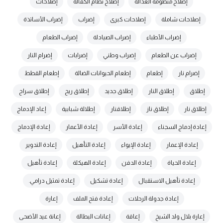
إصلاح منظومة العدالة
إصلاح نظام الكفالة
إصلاحات
إصلاحات شاملة
إصلاحات كبرى
إضراب
إضراب الأساتذة
إضراب الأطباء
إضراب الصيادلة
إضراب الطعام
إضراب عن الطعام
إضراب وطني
إضرابات
إضرام النار
إضرام نار
إطعام
إطعام الحيوانات الضالة
إطعام القطط
إطلاق
إطلاق النار
إطلاق جديد
إطلاق ريح
إطلاق سراح
إطلاق نار
إطلاق ناز
إطلاقنار
إطلالة شبابية
إعاد الإدماج
إعادة إدماج السجناء
إعادة الأسر
إعادة الأعمار
إعادة الإدماج
إعادة الإعمار
إعادة الإيواء
إعادة التأهيل
إعادة التدوير
إعادة الحياة
إعادة الدفن
إعادة الهيكلة
إعادة تأهيل
إعادة تأهيل الاستقبال
إعادة تشكيل
إعادة تمثيل درامي.
إعادة جدولة الرحلات
إعادة فتح الملف
إعارة
إعارة بلال ولد الشيخ
إعاقة
إعانات البطالة
إعانة عيد الأضحى