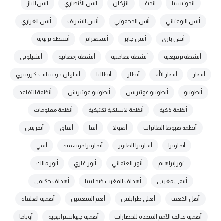
أندونيسيا
أندية
أنزكان
أنس الأنصاري
أنس الباز
أنس البوعناني
أنس الدحموني
أنس الشريف
أنس الغراري
أنس باري
أنس جابر
أنستغرام
أنشطة تربوية
أنشطة ترفيهية
أنشطة تضامنية
أنشطة رمضانية
أنشيلوتي
أنصار
أنصار الله
أنطار
أنطاليا
أنطوان دو سانت إكزوبيري
أنطونيو
أنطونيو غوتيريس
أنطونيو غوتيريش
أنظمة التقاعد
أنظمة ذكية
أنظمة لاسلكية تكتيكية
أنظمة معلومات
أنظمة هبوط الطائرات
أنغولا
أنفا
أنفاق
أنفريس
أنفلونزا
أنفلونزا الطيور
أنفلونزا موسمية
أنفي
أنور إبراهيم
أنور العثماني
أنور غازي
أنور مالك
أنيمي مغربي
أهداف المغرب ضد ليبيا
أهداف حكيمي
أهل الكهف
أهلي طرابلس
أهم المتهمين
أهمية العلقاة
أهمية تحالف الأمم المتحدة للحضارات
أهمية جيواستراتيجية
أوباما