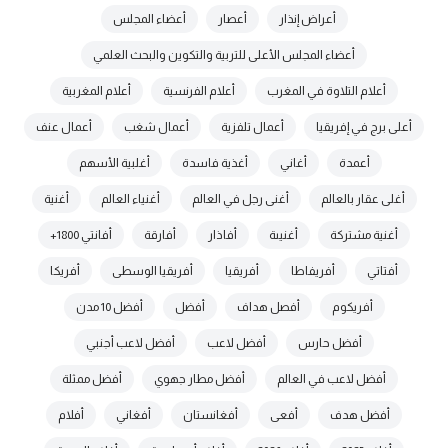
أعراض إنذار
أعصار
أعضاء المجلس
أعضاء المجلس الأعلى للتربية والتكوين والبحث العلمي
أعلام التلاوة في المغرب
أعلام الفرنسية
أعلام المغربية
أعلى برج في إفريقيا
أعمال تلفزية
أعمال شغب
أعمال عنف
أعمدة
أغاني
أغذية فاسدة
أغلبية الأسهم
أغلى عقار بالعالم
أغنى رجل في العالم
أغنياء العالم
أغنية
أغنية مشتركة
أغنيىة
أفاذار
أفارقة
أفانتي 1800+
أفتاتي
أفريفاطا
أفريقيا
أفريقيا الوسطى
أفريكا
أفريكوم
أفصل هداف
أفضل
أفضل 10 مدن
أفضل حارس
أفضل لاعب
أفضل لاعب أجنبي
أفضل لاعب في العالم
أفضل مطار جهوي
أفضل ممثلة
أفضل هدف
أفعى
أفغانستان
أفغاني
أفلام