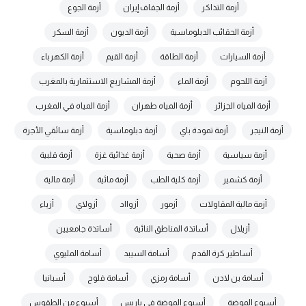
أزمة التذاكر
أزمة الجفاف إيران
أزمة الجوع
أزمة الحقائب الدبلوماسية
أزمة الديون
أزمة السكر
أزمة السيارات
أزمة الطاقة
أزمة القيم
أزمة الكهرباء
أزمة اللحوم
أزمة الماء
أزمة المشاريع الاستثمارية بالمغرب
أزمة المياه الجزائر
أزمة المياه طهران
أزمة المياه في المغرب
أزمة النيجر
أزمة تمودة باي
أزمة دبلوماسية
أزمة سائقي الأجرة
أزمة سياسية
أزمة صحية
أزمة غذائية غزة
أزمة قلبية
أزمة كشمير
أزمة كلية الطب
أزمة مائية
أزمة مالية
أزمة مالية المقاولات
أزمور
أزوااد
أزولاي
أزياء
أزيلال
أساتذة المناطق النائية
أساتذة جامعيين
أساطير كرة القدم
أسامة السيبد
أسامة المليوي
أسامة بن لادن
أسامة رمزي
أسامة فلوح
أسبانيا
أسبوع الموضة
أسبوع الموضة في باريس
أسبوع من الطقوس