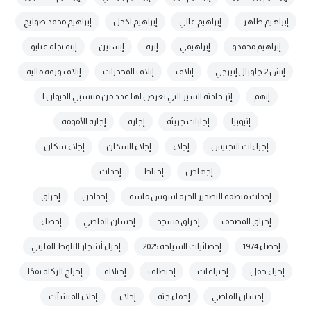
إبراهيم ظاهر
إبراهيم غالي
إبراهيم لكحل
إبراهيم محمد صوليح
إبراهيم محمدو
إبراهيمي
إبرة
إبستين
إبنة نجاة عتابو
إتش 2 جلوبال إنيرجي
إتلاف
إتلاف المخدرات
إتلاف ورقة مالية
إتهم
إثر حادثة السير التي تعرض لها عدد من منتسبي الديوان ا
إثيوبيا
إجابات جريئة
إجازة
إجازة الأمومة
إجراءات التجنيس
إجلاء
إجلاء السكان
إجلاء سكان
إجهاض
إحباط
إحداث
إحداث منطقة التصدير الحرة لسوس ماسة
إحدادن
إحراق
إحراق المصحف
إحراق مسجد
إحسان القاضي
إحصاء
إحصاء 1974
إحصائيات السياحة 2025
إحياء أشجار البلوط الفليني
إحياء حفل
إختراعات
إختطاف
إختلالة
إخراج الزكاة نقدًا
إخسان القاضي
إخفاء جثة
إخلاء
إخلاء المنشآت