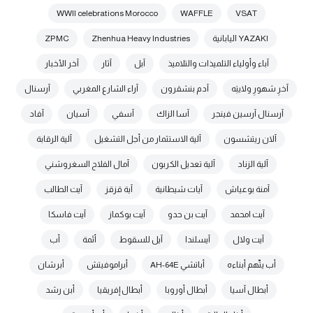
WWII celebrations Morocco
WAFFLE
VSAT
YAZAKI اليابانية
Zhenhua Heavy Industries
ZPMC
آباء وأولياء التلميذات والتلاميذ
آبل
آثار
آخر الأخبار
آخرِ شهورِ ولايتِه
آدم بنشقرون
آراء الشارع المغربي
آرسنال
آرسنال آرسين فينجر
آسا الزاك
آسفي
آسيان
آفاد
آلان ريتشسون
آلية الاستثمار من أجل التشغيل
آلية الرقابة
آلية الزناد
آلية تعديل الكربون
آمال الفلاح السغروشني
آمنة بوعياش
آيات شيطانية
آية قزقز
آيت الطالب
آيت امحمد
آيت بن حدو
آيت بوكماز
آيت فاسكا
آيت ولال
آيسلندا
آيل للسقوط
أئمة
أب
أب يتّهم أبناءه
أباتشي AH-64E
أبراموفيتش
أبرشان
أبطال آسيا
أبطال أوروبا
أبطال إفريقيا
أبن رشد