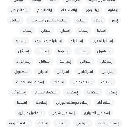
إرهابية
إريك زمور
إزالة الألغام
إزالة الركام
إزالة الكربون
إزمير
إزيلال
إساءة
إساءة للعاملين العموميين
إسائيل
إسانيا
إسباتيا
إسبان
إسباني
إسبانيا
إسبانيا المغرب
إسبانيا د
إسبانيا ضيف شرف
إسبانية
إسبانيول
إستراليا
إستونيا
إسرأئيل
إسرئيل
إسرئيلي
إسرائلي
إسرائلية
إسرائيل
إسرائيل د
إسرائيلي
إسرائيليين
إسراائيل
إسرايل
إسطنبول
إسعاف
إسعاف عاجل
إسقاط
إسقاط المساعدات
إسكار
إسكتلندا
إسكوبار
إسكوبار الصحراء
إسلام آباد
إسلام أباد
إسلام دومينيك حوراني
إسلامية
إسلانيا
إسماعيل الصيباري
إسماعيل شرقي
إسماعيل صيباري
إسماعيل هنية
إسواتيني
إسيبانيا
إشادة
إشادة أوروبية