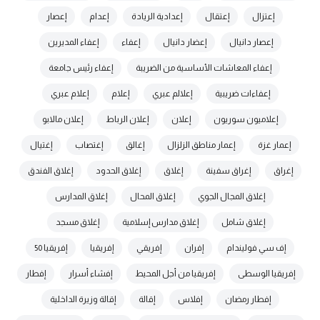
إعتزال
إعتقال
إعدادية الريادة
إعدام
إعصار
إعصار دانيال
إعضار دانيال
إعفاء
إعفاء المديرين
إعفاء المعاشات الأساسية من الضريبة
إعفاء رئيس جامعة
إعفاءات ضريبية
إعلالم عبري
إعلام
إعلام عبري
إعلاميون سوريون
إعلان
إعلان الرباط
إعلان مالابو
إعمار غزة
إعمار مناطق الزلزال
إغالق
إغتصاب
إغتيال
إغراق
إغراق سفينة
إغلاق
إغلاق الحدود
إغلاق الفندق
إغلاق المجال الجوي
إغلاق المحال
إغلاق المدارس
إغلاق شامل
إغلاق مدارس إسلامية
إغلاق مسجد
إف سي فوليندام
إفران
إفريقي
إفريقيا
إفريقيا 50
إفريقيا الوسطى
إفريقيا من أجل المحيط
إفشاء أسرار
إفطار
إفطار رمضان
إفلاس
إقالة
إقالة وزيرة الداخلية