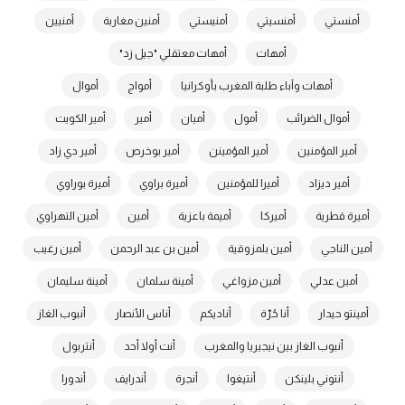
أمنستي
أمنسيتي
أمنيستي
أمنين مغاربة
أمنيين
أمهات
أمهات معتقلي "جيل زد"
أمهات وآباء طلبة المغرب بأوكرانيا
أمواج
أموال
أموال الضرائب
أمول
أميان
أمير
أمير الكويت
أمير المؤمنين
أمير المؤمينن
أمير بوخرص
أمير دي زاد
أمير ديزاد
أميرا للمؤمنين
أميرة براوي
أميرة بوراوي
أميرة قطرية
أميركا
أميمة باعزية
أمين
أمين التهراوي
أمين الناجي
أمين بلمزوقية
أمين بن عبد الرحمن
أمين رغيب
أمين عدلي
أمين مزواغي
أمينة سلمان
أمينة سليمان
أمينتو حيدار
أنا حُرّة
أناديكم
أناس الأنصار
أنبوب الغاز
أنبوب الغاز بين نيجيريا والمغرب
أنت أولا أحد
أنتربول
أنتوني بلينكن
أنتيغوا
أنجرة
أندرايف
أندورا