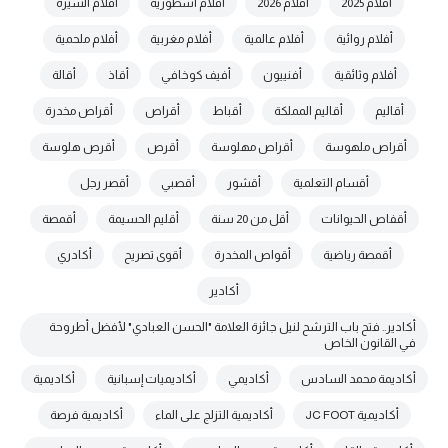
أفلام 2025
أفلام 2026
أفلام أسطورية
أفلام السيرة
أفلام روائية
أفلام عالمية
أفلام مغربية
أفلام ملحمية
أفلام وثائقية
أفنييون
أفيف كوخافي
أقاذ
أقالة
أقاليم
أقاليم المملكة
أقباط
أقراص
أقراص مخدرة
أقراص ملهوسة
أقراص مهلوسة
أقرص
أقرص هلوسة
أقسام التعلمية
أقشور
أقصبي
أقصر رجل
أقفاص الحيوانات
أقل من 20 سنة
أقليم الحسيمة
أقمصة
أقمصة رياضية
أقواص المخدرة
أقوى تصريح
أكادري
أكادير
أكادير.. فتح باب الترشح لنيل جائزة العلامة "الحسن العبادي" لأفضل أطروحة
في القانون الخاص
أكاديمة محمد السادس
أكاديمي
أكاديميات إسبانية
أكاديمية
أكاديمية JC FOOT
أكاديمية التزلج على الماء
أكاديمية فرصة