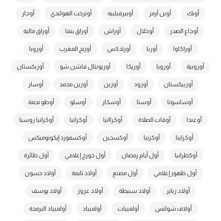
أوبك
أوبن آرمز
أوبيرفيلييه
أوترخت الهولندي
أوجار
أوجاع الصدر
أوخلال
أوراش
أوراق بنما
أوراق مالية
أوراكاوا
أوربا
أورثدكس
أورنج المغرب
أوروبا
أوروبية
أورويا
أوريكا
أوريونتال فاشن شو
أوزبكستان
أوزبيكستان
أوزود
أوزين
أوزين محمد
أوسار
أوساسونا
أوستا
أوسكار
أوسلو
أوطو نجمة
أوغندا
أوقات الصلاة
أوكراانيا
أوكرانيا
أوكرانيا روسيا
أوكراينا
أوكرنيا
أوكسجين
أوكسفورد إيكونوميكس
أوكطرانيا
أول أيام رمضان
أول خورج إعلامي
أول طائرة
أول ظهور إعلامي
أول مصنع
أولاد تايمة
أولاد حسون
أولاد زباير
أولاد سبيطة
أولاد عزوز
أولاد يوسف
أولاف شولتس
أولمبيات
أولمبياد
أولمبياد البرمجة