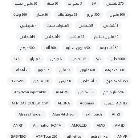
270 شخص
2M
3 سنوات
30 سنة
30 مليون طلب
300 مليون
300 يورو
33 حوضاً مائياً
36 مليار
360 وفاة
3أشخاص
3اشخاص
3سنوات سجنا
4 شرطيين
40 مليون سنتيم
48 منتخب
4أشخاص
4اشخاص
50 ألف درهم
50 مليون سنتيم
500 ألف
500 درهم
5000 طن
5G
5اشخاص
6 جرحى
6 فبراير
6+6
60 ألف درهم
601 مليون
63 مليار
7 أكتوبر
7 أهداف
750 ألف متفرج
8 أشخاص
8 مارس
800 مليون
95-95-95
96 مليار درهم
9أشخاص
ACAPS
Acyclovir injectable
ADHD المغرب
Adonias
AESPA
AFRICA FOOD SHOW
Alyssa Harden
Alan Ritchson
akhnouch
AFZI
ANRF
Animation@DFM
AMOLED
AMD
AM3D
BABYBIO
ATP Tour 250
athletics
astrzinika
ANVR