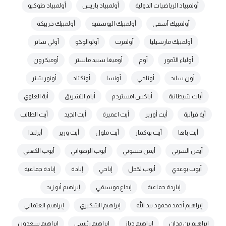
أولمبياد الرياضيات الدولية
أولمبياد باريس
أولمبياد طوكيو
أولمبيك آسفي
أولمبيك اليوسفية
أولمبيك خريبكة
أولمبيك مارسيليا
أولمرت
أولوالوكو
أولي ساتر
أولياء الأمور
أوم
أوميغا سبيد ماستر
أوميكرون
أون سايد
أوناحي
أونسا
أونكتاد
أونور شنر
أيات شيطانية
أياكس امستردم
أيام التشريق
أية العلوي
أية قرآنية
أيت أورير
أيت اعميرة
أيت الجيد
أيت الطالب
أيت باها
أيت بوكماز
أيت ملول
أيت ورير
أيرلندا
أيمن السرتي
أيمن حسوني
أيوب الرضواني
أيوب الكعبي
أيوب بوعدي
أيوب لكحل
إباحي
إبادة
إبادة جماعية
إباردة جماعية
إبداع موسيقي
إبراهيم أبو زيد
إبراهيم أحمد محمود بيد الله
إبراهيم الشكيري
إبراهيم العثماني
إبراهيم بن مدان
إبراهيم دياز
إبراهيم رئيسي
إبراهيم سعدون