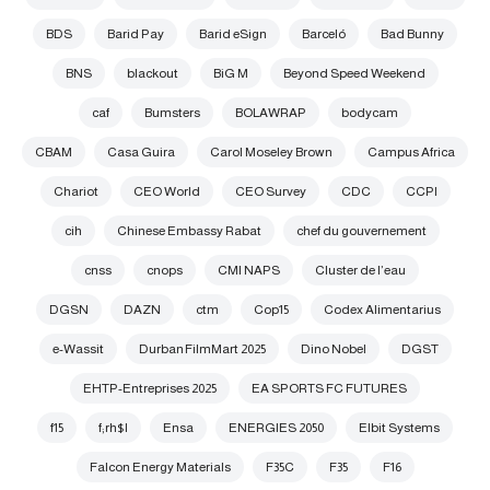
BDS
Barid Pay
Barid eSign
Barceló
Bad Bunny
BNS
blackout
BiG M
Beyond Speed Weekend
caf
Bumsters
BOLAWRAP
bodycam
CBAM
Casa Guira
Carol Moseley Brown
Campus Africa
Chariot
CEO World
CEO Survey
CDC
CCPI
cih
Chinese Embassy Rabat
chef du gouvernement
cnss
cnops
CMI NAPS
Cluster de l’eau
DGSN
DAZN
ctm
Cop15
Codex Alimentarius
e-Wassit
Durban FilmMart 2025
Dino Nobel
DGST
EHTP-Entreprises 2025
EA SPORTS FC FUTURES
f15
f;rh$l
Ensa
ENERGIES 2050
Elbit Systems
Falcon Energy Materials
F35C
F35
F16