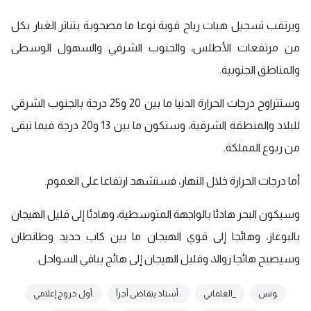
ويرتقب تسجيل هبات رياح قوية نوعا ما مصحوبة بتناثر الغبار بكل
من مرتفعات الأطلس، والجنوب الشرقي والسهول الوسطى
والمناطق الجنوبية.
وستتراوح درجات الحرارة الدنيا ما بين 20 و25 درجة بالجنوب الشرقي
للبلاد والمنطقة الشرقية، وستكون ما بين 13 و20 درجة فيما تبقى
من ربوع المملكة.
أما درجات الحرارة خلال النهار، فستشهد ارتفاعا على العموم.
وسيكون البحر هادئا بالواجهة المتوسطية، وهادئا إلى قليل الهيجان
بالبوغاز، وهائجا إلى قوي الهيجان ما بين كاب حديد وطانطان
وسيصبح هائجا زوالا، وقليل الهيجان إلى هائج بباقي السواحل.
ـونس
_العثماني
: أستاذ يتقاضى أجراً
.أول خروج إعلامي