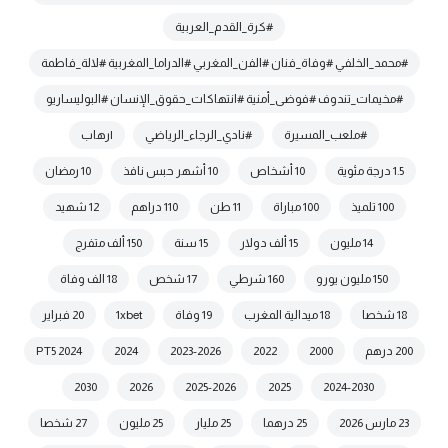
#كرة_القدم_العربية
#محمد_الخلفي #وفاة_فنان #الفن_المغربي #الدراما_المغربية #لالة_فاطمة
#مخيمات_تندوف #فوضى_أمنية #انتهاكات_حقوق_الإنسان #البوليساريو
#ملعب_المسيرة
#نادي_الرجاء_الرياضي
|رهاب
1.5 درجة مئوية
10 أشخاص
10 أشهر حبس نافذ
10 رمضان
100 تلميذ
100 مباراة
11 طن
110 دراهم
12 شهيد
14 مليون
15 ألف دولار
15 سنة
150 ألف متفرج
150 مليون يورو
160 شرطي
17 شخص
18 الف وفاة
18 شخصا
18 ميدالية المغرب
19 وفاة
1xbet
20 فبراير
200 درهم
2000
2022
2023-2026
2024
2024 PT5
2030
2026
2025-2026
2025
2024-2030
23 مارس 2026
25 درهما
25 مليار
25 مليون
27 شخصا