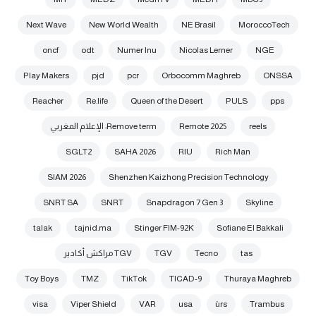
Next Wave
New World Wealth
NE Brasil
MoroccoTech
oncf
odt
Numer Inu
Nicolas Lerner
NGE
Play Makers
pjd
pcr
Orbocomm Maghreb
ONSSA
Reacher
Re.life
Queen of the Desert
PULS
pps
reels
Remote 2025
Remove term: الإعلام المغربي
SGLT2
SAHA 2026
RIU
Rich Man
SIAM 2026
Shenzhen Kaizhong Precision Technology
SNRT SA
SNRT
Snapdragon 7 Gen 3
Skyline
talak
tajnid.ma
Stinger FIM-92K
Sofiane El Bakkali
tas
Tecno
TGV
TGV مراكش أكادير
Toy Boys
TMZ
TikTok
TICAD-9
Thuraya Maghreb
visa
Viper Shield
VAR
usa
ùrs
Trambus