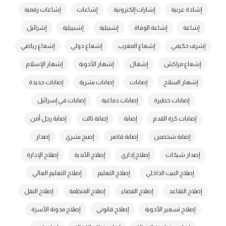
إشادة عربية
إشارات إلكترونية
إشاعات
إشاعات رقمية
إشاعة
إشاعة الوفاة
إشبيلية
إشبييلية
إشرائيل
إشرف حكيمي
إشعاع المغرب
إشعاع دولي
إشعاع رياضي
إشعاع مراكش
إشغال
إشهار الأدوية
إشهار الإسلام
إشهار السلاح
إصابات
إصابات بشرية
إصابات جديدة
إصابات خطيرة
إصابات دماغية
إصابات في إسرائيل
إصابات كرة القدم
إصابة
إصابة ثالث
إصابة رجل أمن
إصابة شخصين
إصابة قاصر
إصبح بشري
إصدار
إصدار شيكات
إصلاح إداري
إصلاح الأندية
إصلاح الإدارة
إصلاح البيت الداخلي
إصلاح التعليم
إصلاح التعليم العالي
إصلاح التقاعد
إصلاح القضاء
إصلاح المنظمة
إصلاح النقل
إصلاح تسعير الأدوية
إصلاح قانوني
إصلاح مدونة الأسرة