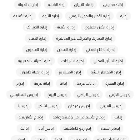
إخلاء مدارس
إخماد النيران
إداء القسم
إدارات الدولة
إدارة
إدارة الأداء والتحول الرقمي
إدارة الأزمة
إدارة الأمتعة
إدارة الأمن الجهوي
إدارة الأندية
إدارة الجمارك
إدارة الجمارك والضرائب غير المباشرة
إدارة الدفاع
إدارة الدفاع المدني
إدارة السجن
إدارة السجون
إدارة الشأن المحلي
إدارة الشركات
إدارة الضرائب المغربية
إدارة المخاطر البيئية
إدارة المشاريع
إدارة المياه طهران
إدارة الهجرة
إدانات عربية
إدانة
إدانة عربية
إدراج
إدريس الأزمي
إدريس الراضي
إدريس الروخ
إدريس السنتيسي
إدريس المريني
إدريس فرحان
إدريس لشكر
إدريسا
إدلب
إدماج الأشخاص في وضعية إعاقة
إدماج الأمازيغية
إدماج النساء
إدواردو كامافينغا
إديس أبابا
إذاعة
إذاعة القرآن الكريم
إذريبدجان
إذعة
إرهاب
إرهابي