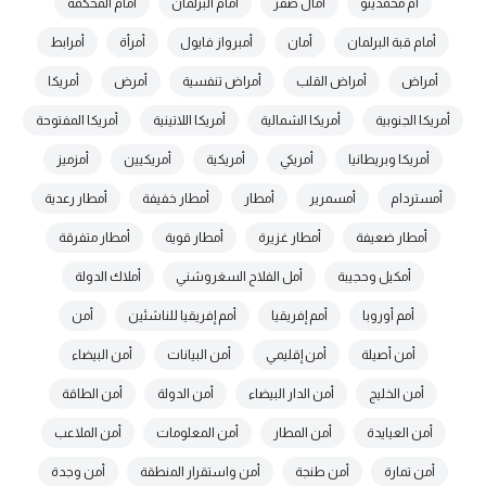
أم محمدينو
أمال صقر
أمام البرلمان
أمام المحكمة
أمام قبة البرلمان
أمان
أمبرواز فايول
أمرأة
أمرابط
أمراض
أمراض القلب
أمراض تنفسية
أمرض
أمريكا
أمريكا الجنوبية
أمريكا الشمالية
أمريكا اللاتينية
أمريكا المفتوحة
أمريكا وبريطانيا
أمريكي
أمريكية
أمريكيين
أمزميز
أمستردام
أمسمرير
أمطار
أمطار خفيفة
أمطار رعدية
أمطار ضعيفة
أمطار غزيرة
أمطار قوية
أمطار متفرقة
أمكيل وحجيبة
أمل الفلاح السغروشني
أملاك الدولة
أمم أوروبا
أمم إفريقيا
أمم إفريقيا للناشئين
أمن
أمن أصيلة
أمن إقليمي
أمن البيانات
أمن البيضاء
أمن الخليج
أمن الدار البيضاء
أمن الدولة
أمن الطاقة
أمن العيايدة
أمن المطار
أمن المعلومات
أمن الملاعب
أمن تمارة
أمن طنجة
أمن واستقرار المنطقة
أمن وجدة