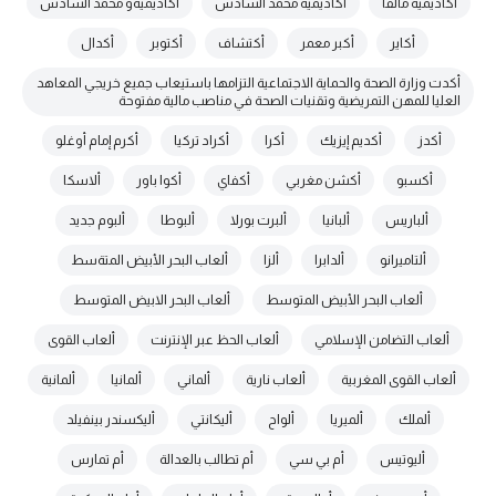
أكاديمية مالقا
أكاديمية محمد السادس
أكاديميةو محمد السادس
أكاير
أكبر معمر
أكتشاف
أكتوبر
أكدال
أكدت وزارة الصحة والحماية الاجتماعية التزامها باستيعاب جميع خريجي المعاهد
العليا للمهن التمريضية وتقنيات الصحة في مناصب مالية مفتوحة
أكدز
أكديم إيزيك
أكرا
أكراد تركيا
أكرم إمام أوغلو
أكسبو
أكشن مغربي
أكفاي
أكوا باور
ألاسكا
ألباريس
ألبانيا
ألبرت بورلا
ألبوطا
ألبوم جديد
ألتاميرانو
ألدابرا
ألزا
ألعاب البحر الأبيض المتةسط
ألعاب البحر الأبيض المتوسط
ألعاب البحر الابيض المتوسط
ألعاب التضامن الإسلامي
ألعاب الحظ عبر الإنترنت
ألعاب القوى
ألعاب القوى المغربية
ألعاب نارية
ألماني
ألمانيا
ألمانية
ألملك
ألميريا
ألواح
أليكانتي
أليكسندر بينفيلد
أليوتيس
أم بي سي
أم تطالب بالعدالة
أم تمارس