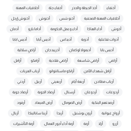
أختفاء
أخذ الحيطة والحذر
أخفاء جثة
أخلاقيات المهنة
أخلاقيات المهنة الصحفية
أخنو شس
أخنوش
أخنوش إرحل
أخوش
أداء الهاكا
أداء وعمل الحكومة
أداما بارو
أدمان
أدوات تفاعلية
أدوية
أديداس
أديس أبابا
أديس ابابا
أديس بابا
أديمولا لوكمان
أذريبدجان
أراضٍ سلالية
أراضي
أراضي شاسعة
أراضي فلاحية
أرامكو
أرامل
أرامل شهداء الأمن
أرانكو ماستانتوانو
أرباب العربات
أرباب مطاحن
أربعة أيام
أربعيني
أربيل
أردني
أردوغات
أردوغان
أرسنال
أرصاد الجوية
أرصاد جوية
أرصدتهم البنكية
أرض الصومال
أرض الميعاد
أرفود
أرواح غيوانية
أرون بوشنيل
أريحا
أرينا سابالينكا
أزبال
أزرو
أزلا
أزمة
أزمة أداء أجور العمال.
أزمة التأشيرات