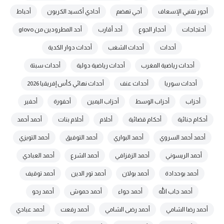
أجور تقنيي الإسعاف
أجي تهضم
أحادي أكسيد الكربون
أحباط
أحتجاجات
أحجار الجوع
أحد أقارب
أحد المطرودين من glovo
أحداث
أحداث الشغب
أحداث دوار الكدية
أحداث رياضية المغرب
أحداث رياضية دولية
أحداث سبتة
أحداث سوريا
أحداث عنف
أحداث نهائي كأس إفريقيا 2026
أحزاب
أحزاب الوسط
أحزاب اليمين
أحفورة
أحفير
أحكام جنائية
أحكام قضائية
أحلام
أحلام بنات
أحمد أحمد
أحمد أحمد السروي
أحمد البواري
أحمد التوفيق
أحمد التويزي
أحمد الريسوني
أحمد الزفزافي
أحمد الشرع
أحمد العبادي
أحمد بوحدادة
أحمد بولان
أحمد تور الدين
أحمد توقيف
أحمد جاب الله
أحمد جواء
أحمد حموش
أحمد رحو
أحمد رضا الشامي
أحمد رضى الشامي
أحمد رفعت
أحمد عبادي