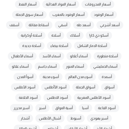
أسعار المحروقات
أسعار المواد الغذائية
أسعار النفط
أسعار الوقود
أسعار الوقود بالمغرب
أسعار سوق الجملة
أسعد أشرعي
أسعد طه
أسفي
أسقاط مقاتلة
أسقف
أسكو دي كارا
أسلاك
أسلحة
أسلحة أوكرانية
أسلحة الدمار الشامل
أسلحة بيضاء
أسلحة جديدة
أسلحة متطورة
أسماء أغلالو
أسماء الأسد
أسماء الأطفال
أسماء الخمليشي
أسماء المنور
أسماء جاسم
أسماء غلالو
أسمدة
أسوء مدن العالم
أسوء مدينة
أسوأ المدن
أسواق
أسواق الجملة
أسود الأأطلس
أسود الأطلس
أسود الأطلس المغربية
أسود الاطلس
أسود الخلافة
أسود القاعة
أسيا
أسية المواق
أسير
أسير محررر
أسير يهودي
أسيوط
أشبال الأطلس
أشجار
أشجار الأرز
أشجار الأركان
أشخاص
أشرف المالكي