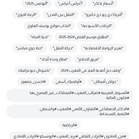
"أسعار تذاكر"
"أغراس أغراس"
"أليوتيس 2025"
"أمريكا دي ريو دي جانيرو"
"التنقل بين المدن"
"الربط الجوي"
"الرحلات الأسبوعية"
"انتخاب مولاي يوسف العلوي
"انطلاق موسم القنص 2024-2025
"تحية المياه"
"تعزيز الروابط الاقتصادية"
"حركة التنقل"
"خط جوي مباشر"
"فريق الاحلام"
"مطار وجدة أنجاد"
"وقف ذبح أضحية العيد في المغرب 2024
“ناشونال جيوغرافيك
” جولان أفيطان ”
#أولمبيك_آسفي
#احسن_جمهور
#التسوية_الضريبية #ضرائب_المغرب #الممتلكات_غير_المصرح_بها
#قانون_المالية
#الذكاء_الاصطناعي #التعاون_الأممي #المغرب #واشنطن
#التنمية_المستدامة
#الرياضية
#فن_الملحون #التراث_الثقافي #بريد_المغرب #اليونسكو #التراث_اللامادي